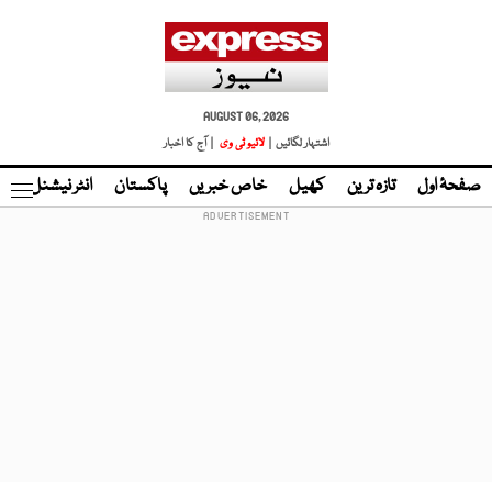
AUGUST 06, 2026
اشتہار لگائیں |
لائیو ٹی وی
| آج کا اخبار
صفحۂ اول
تازہ ترین
کھیل
خاص خبریں
پاکستان
انٹر نیشنل
ٹا