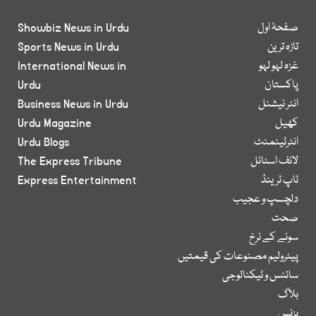
صفحۂ اول
Showbiz News in Urdu
تازہ ترین
Sports News in Urdu
غزہ لہو لہو
International News in
پاکستان
Urdu
انٹر نیشنل
Business News in Urdu
کھیل
Urdu Magazine
انٹرٹینمنٹ
Urdu Blogs
لائف اسٹائل
The Express Tribune
ٹاپ ٹرینڈ
Express Entertainment
دلچسپ و عجیب
صحت
سونے کے نرخ
پیٹرولیم مصنوعات کی قیمتیں
سائنس و ٹیکنالوجی
بلاگ
بزنس