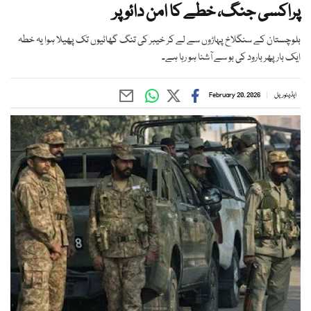
پراکسی جنگ، خطے کا امن دائو پر
بلوچستان کے سنگلاخ پہاڑوں سے لے کر خیبر کی تنگ گھاٹیوں تک پھیلا ہوا یہ خطہ
ایک بار پھر بارود کی بو سے آشنا ہو رہا ہے۔
ایڈیٹوریل
February 20, 2026