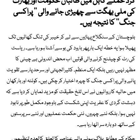
گرد حملے کابل میں طالبان حکومت اور بھارت
کی ملی بھگت سے چھیڑی جانے والی ’’ پراکسی
جنگ‘‘ کا نتیجہ ہیں۔
بلوچستان کے سنگلاخ پہاڑوں سے لے کر خیبر کی تنگ گھاٹیوں تک
پھیلا ہوا یہ خطہ ایک بار پھر بارود کی بو سے آشنا ہو رہا ہے۔ ریاست
کی رٹ کو چیلنج کرنے والی قوتیں اب محض اندرونی بے چینی کا
مظہر نہیں رہیں بلکہ ایک منظم، کثیرالجہتی اور سرحد پار سے تقویت
پانے والی پراکسی جنگ کا چہرہ اختیار کر چکی ہیں۔ کوئٹہ اور بارکھان
میں حالیہ کارروائیوں نے اس تلخ حقیقت کو مزید نمایاں کر دیا ہے کہ
دہشت گردی کا عفریت اپنی شکست کے باوجود مکمل طور پر نابود
نہیں ہوا، بلکہ نئے چہروں، نئی حکمت عملیوں اور نئے سرپرستوں
کے ساتھ دوبارہ سر اٹھا رہا ہے۔
حکام کے مطابق ہلاک ہونے والے عناصر کا تعلق کالعدم تنظیموں