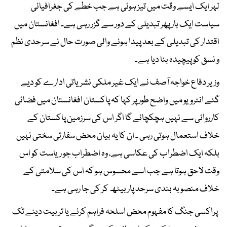
لہر ایک ایسے وقت میں تیز ہوئی ہے جب خطے کی جغرافیائی
سیاست ایک بار پھر تبدیلی کے دور سے گزر رہی ہے۔ افغانستان میں
اقتدار کی تبدیلی کے بعد پیدا ہونے والی صورت حال نے سرحدی نظم
و نسق کو پیچیدہ بنا دیا ہے۔
وزیر دفاع خواجہ آصف نے ایک غیر ملکی نشریاتی ادارے کو دیے
گئے انٹرویو میں واضح طور پر کہا کہ پاکستان افغانستان میں فضائی
کارروائی سے نہیں ہچکچائے گا اگر اس کی سرزمین پاکستان کے
خلاف استعمال ہوتی رہی ۔ ان کا یہ بیان محض سفارتی سختی نہیں
بلکہ ایک اضطراب کی عکاسی ہے، وہ اضطراب جو ریاست کو اس
وقت لاحق ہوتا ہے جب اسے محسوس ہو کہ اس کی سلامتی کے
خلاف منصوبہ بندی سرحد پار بیٹھ کر کی جا رہی ہے۔
پراکسی جنگ کا مفہوم محض اسلحہ فراہم کرنے یا تربیت دینے تک