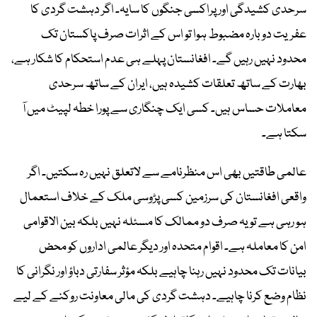
سرحدی کشیدگی اور پراکسی جنگوں کا سایہ۔ اگر دہشت گردی کا
عفریت دوبارہ مضبوط ہوا تو اس کے اثرات صرف پاکستان تک
محدود نہیں رہیں گے۔ افغانستان پہلے ہی عدم استحکام کا شکار ہے،
بھارت کے ساتھ تعلقات کشیدہ ہیں، ایران کے ساتھ سرحدی
معاملات حساس ہیں۔ کسی ایک چنگاری سے پورا خطہ لپیٹ میں آ
سکتا ہے۔
عالمی طاقتیں بھی اس منظرنامے سے لاتعلق نہیں رہ سکتیں۔ اگر
واقعی افغانستان کی سرزمین کسی پڑوسی ملک کے خلاف استعمال
ہو رہی ہے تو یہ صرف دو ممالک کا مسئلہ نہیں بلکہ بین الاقوامی
امن کا معاملہ ہے۔ اقوام متحدہ اور دیگر عالمی اداروں کو محض
بیانات تک محدود نہیں رہنا چاہیے بلکہ مؤثر سفارتی دباؤ اور نگرانی کا
نظام وضع کرنا چاہیے۔ دہشت گردی کی مالی معاونت روکنے کے لیے