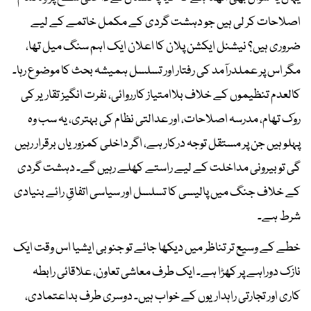
اصلاحات کر لی ہیں جو دہشت گردی کے مکمل خاتمے کے لیے
ضروری ہیں؟ نیشنل ایکشن پلان کا اعلان ایک اہم سنگ میل تھا،
مگر اس پر عملدرآمد کی رفتار اور تسلسل ہمیشہ بحث کا موضوع رہا۔
کالعدم تنظیموں کے خلاف بلاامتیاز کارروائی، نفرت انگیز تقاریر کی
روک تھام، مدرسہ اصلاحات، اور عدالتی نظام کی بہتری، یہ سب وہ
پہلو ہیں جن پر مستقل توجہ درکار ہے، اگر داخلی کمزوریاں برقرار رہیں
گی تو بیرونی مداخلت کے لیے راستے کھلے رہیں گے۔ دہشت گردی
کے خلاف جنگ میں پالیسی کا تسلسل اور سیاسی اتفاقِ رائے بنیادی
شرط ہے۔
خطے کے وسیع تر تناظر میں دیکھا جائے تو جنوبی ایشیا اس وقت ایک
نازک دوراہے پر کھڑا ہے۔ ایک طرف معاشی تعاون، علاقائی رابطہ
کاری اور تجارتی راہداریوں کے خواب ہیں۔ دوسری طرف بداعتمادی،