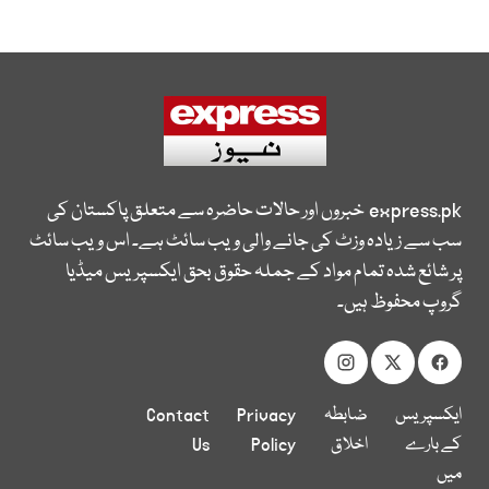
express.pk
خبروں اور حالات حاضرہ سے متعلق پاکستان کی
سب سے زیادہ وزٹ کی جانے والی ویب سائٹ ہے۔ اس ویب سائٹ
پر شائع شدہ تمام مواد کے جملہ حقوق بحق ایکسپریس میڈیا
گروپ محفوظ ہیں۔
ایکسپریس
ضابطہ
Privacy
Contact
کے بارے
اخلاق
Policy
Us
میں