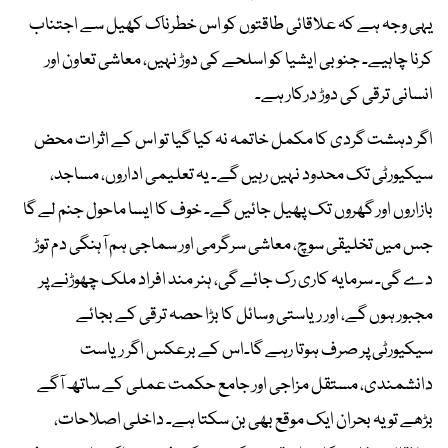
یہی وجہ ہے کہ علاقائی طاقتوں کو اس خطرناک کھیل سے اجتناب
کرنا چاہیے۔ جنوبی ایشیا کو اسلحے کی دوڑ نہیں، معاشی تعاون اور
انسانی ترقی کی دوڑ درکار ہے۔
اگر دہشت گردی کا مکمل خاتمہ نہ کیا گیا تو اس کے اثرات محض
سیکیورٹی تک محدود نہیں رہیں گے۔ یہ تعلیمی اداروں، مساجد،
بازاروں اور گھروں تک پھیل جائیں گے۔ خوف کا ایسا ماحول جنم لے گا
جس میں تخلیقی سوچ، معاشی سرگرمی اور سماجی ہم آہنگی دم توڑ
دے گی۔ سرمایہ کاری رک جائے گی، ہنر مند افراد ملک چھوڑنے پر
مجبور ہوں گے، اور ریاستی وسائل کا بڑا حصہ ترقی کے بجائے
سیکیورٹی پر صرف ہوتا رہے گا۔اس کے برعکس اگر ریاست
دانشمندی، مستقل مزاجی اور جامع حکمت عملی کے ساتھ آگے
بڑھے تو یہ بحران ایک موقع بھی بن سکتا ہے۔ داخلی اصلاحات،