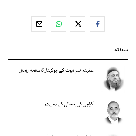
متعلقہ
عقیدہ ختم نبوت کے چوکیدار کا سانحہ ارتحال
کراچی کی بدحالی کے ذمے دار