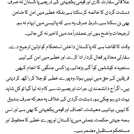
علاقائی سفارت کاری اور قومی یکجہتی کے ذریعے پاکستان نہ صرف
دہشت گردی کا خاتمہ کر سکتا ہے بلکہ خطے میں امن کا ضامن
بھی بن سکتا ہے۔ شرط صرف یہ ہے کہ پالیسی میں ابہام نہ ہو،
ترجیحات واضح ہوں اور عملدرآمد میں تاخیر نہ کی جائے۔
وقت کا تقاضا ہے کہ پاکستان داخلی استحکام کو اولین ترجیح دے،
سفارتی محاذ پر فعال کردار ادا کرے، اور خطے میں امن کے لیے
سنجیدہ کوششوں کو آگے بڑھائے۔ پراکسی جنگوں کا انجام کبھی
فریقین کے حق میں نہیں ہوتا، وہ پورے خطے کو جلا کر راکھ کر دیتی
ہیں۔ اگر آج دانشمندی، جرات اور بصیرت سے کام نہ لیا گیا تو کل شاید
بہت دیر ہو چکی ہو۔ دہشت گردی کے خلاف یہ معرکہ صرف بندوق
کا نہیں، بیانیے، معیشت، انصاف اور قومی یکجہتی کا بھی ہے اور اسی
ہمہ جہتی حکمت عملی میں پاکستان اور پورے خطے کا محفوظ اور
مستحکم مستقبل مضمر ہے۔