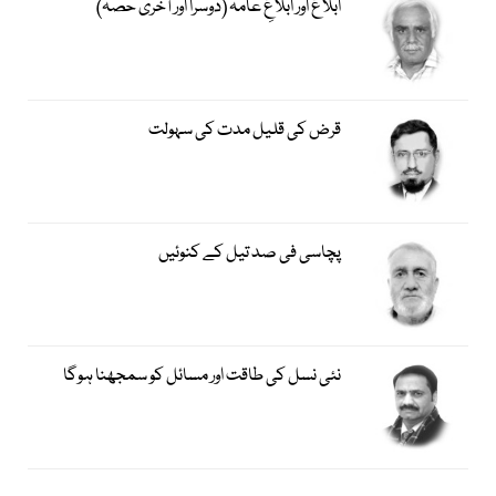
ابلاغ اور ابلاغِ عامہ (دوسرا اور آخری حصہ)
قرض کی قلیل مدت کی سہولت
پچاسی فی صد تیل کے کنوئیں
نئی نسل کی طاقت اور مسائل کو سمجھنا ہوگا