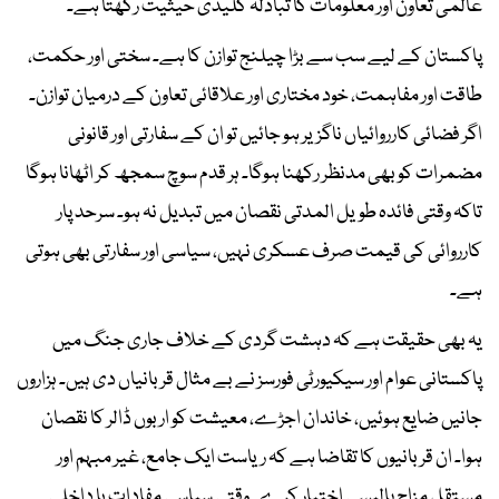
عالمی تعاون اور معلومات کا تبادلہ کلیدی حیثیت رکھتا ہے۔
پاکستان کے لیے سب سے بڑا چیلنج توازن کا ہے۔ سختی اور حکمت،
طاقت اور مفاہمت، خود مختاری اور علاقائی تعاون کے درمیان توازن۔
اگر فضائی کارروائیاں ناگزیر ہو جائیں تو ان کے سفارتی اور قانونی
مضمرات کو بھی مدنظر رکھنا ہوگا۔ ہر قدم سوچ سمجھ کر اٹھانا ہوگا
تاکہ وقتی فائدہ طویل المدتی نقصان میں تبدیل نہ ہو۔ سرحد پار
کارروائی کی قیمت صرف عسکری نہیں، سیاسی اور سفارتی بھی ہوتی
ہے۔
یہ بھی حقیقت ہے کہ دہشت گردی کے خلاف جاری جنگ میں
پاکستانی عوام اور سیکیورٹی فورسز نے بے مثال قربانیاں دی ہیں۔ ہزاروں
جانیں ضایع ہوئیں، خاندان اجڑے، معیشت کو اربوں ڈالر کا نقصان
ہوا۔ ان قربانیوں کا تقاضا ہے کہ ریاست ایک جامع، غیر مبہم اور
مستقل مزاج پالیسی اختیار کرے۔ وقتی سیاسی مفادات یا داخلی