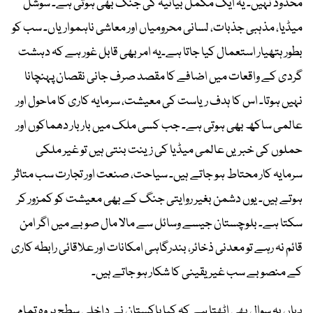
محدود نہیں۔ یہ ایک مکمل بیانیہ کی جنگ بھی ہوتی ہے۔ سوشل
میڈیا، مذہبی جذبات، لسانی محرومیاں اور معاشی ناہمواریاں۔ سب کو
بطور ہتھیار استعمال کیا جاتا ہے۔یہ امر بھی قابل غور ہے کہ دہشت
گردی کے واقعات میں اضافے کا مقصد صرف جانی نقصان پہنچانا
نہیں ہوتا۔ اس کا ہدف ریاست کی معیشت، سرمایہ کاری کا ماحول اور
عالمی ساکھ بھی ہوتی ہے۔ جب کسی ملک میں بار بار دھماکوں اور
حملوں کی خبریں عالمی میڈیا کی زینت بنتی ہیں تو غیر ملکی
سرمایہ کار محتاط ہو جاتے ہیں۔ سیاحت، صنعت اور تجارت سب متاثر
ہوتے ہیں۔ یوں دشمن بغیر روایتی جنگ کے بھی معیشت کو کمزور کر
سکتا ہے۔ بلوچستان جیسے وسائل سے مالا مال صوبے میں اگر امن
قائم نہ رہے تو معدنی ذخائر، بندرگاہی امکانات اور علاقائی رابطہ کاری
کے منصوبے سب غیر یقینی کا شکار ہو جاتے ہیں۔
یہاں یہ سوال بھی اٹھتا ہے کہ کیا پاکستان نے داخلی سطح پر وہ تمام