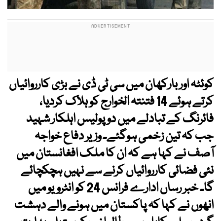
کوئٹہ اور بارکھان میں سی ٹی ڈی نے بڑی کارروائیاں
کرتے ہوئے 14 فتنتہ الخوارج کو ہلاک کردیا،
فائرنگ کے تبادلے میں دو پولیس اہلکار شہید
جب کہ تین زخمی ہوگئے۔ وزیر دفاع خواجہ
آصف نے کہا ہے کہ ان کا ملک افغانستان میں
نئی فضائی کارروائیاں کرنے سے نہیں ہچکچائے
گا۔ خبر رساں ادارے فرانس 24 کو انٹرویو میں
انھوں نے کہا کہ پاکستان میں ہونے والے دہشت