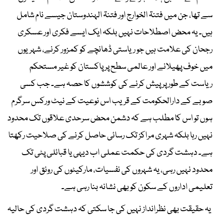
سے تھا، جن میں فتنۃ الخوارج اور فتنۃ الہندوستان جیسے نام شامل
ہیں۔ یہ محض اصطلاحات نہیں بلکہ ایک ایسے فکری اور عسکری
رجحان کی علامت ہیں جو ریاستی ڈھانچے کو کمزور کرنے، شہریوں
میں خوف پھیلانے اور عالمی سطح پر پاکستان کو غیر مستحکم
ریاست کے طور پر پیش کرنے کی کوششوں کا حصہ ہے۔ جب کسی
صوبے کے دارالحکومت کے قریب اس نوعیت کے نیٹ ورکس سرگرم
ہوں تو اس کا مطلب ہے کہ دشمن محض سرحدی علاقوں تک محدود
نہیں رہا بلکہ شہری مراکز تک رسائی حاصل کرنے کی صلاحیت رکھتا
ہے۔ دہشت گردی کی حکمت عملی اب دیہی یا قبائلی پٹی تک
محدود نہیں رہی، یہ شہروں کی نفسیات، مارکیٹوں کی رونق اور
تعلیمی اداروں کے سکون کو بھی نشانہ بنا رہی ہے۔
یہ حقیقت بھی نظرانداز نہیں کی جا سکتی کہ دہشت گردی کی حالیہ