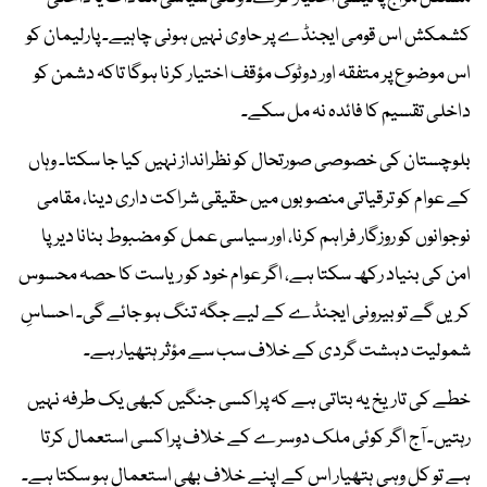
کشمکش اس قومی ایجنڈے پر حاوی نہیں ہونی چاہیے۔ پارلیمان کو
اس موضوع پر متفقہ اور دوٹوک مؤقف اختیار کرنا ہوگا تاکہ دشمن کو
داخلی تقسیم کا فائدہ نہ مل سکے۔
بلوچستان کی خصوصی صورتحال کو نظرانداز نہیں کیا جا سکتا۔ وہاں
کے عوام کو ترقیاتی منصوبوں میں حقیقی شراکت داری دینا، مقامی
نوجوانوں کو روزگار فراہم کرنا، اور سیاسی عمل کو مضبوط بنانا دیرپا
امن کی بنیاد رکھ سکتا ہے، اگر عوام خود کو ریاست کا حصہ محسوس
کریں گے تو بیرونی ایجنڈے کے لیے جگہ تنگ ہو جائے گی۔ احساسِ
شمولیت دہشت گردی کے خلاف سب سے مؤثر ہتھیار ہے۔
خطے کی تاریخ یہ بتاتی ہے کہ پراکسی جنگیں کبھی یک طرفہ نہیں
رہتیں۔ آج اگر کوئی ملک دوسرے کے خلاف پراکسی استعمال کرتا
ہے تو کل وہی ہتھیار اس کے اپنے خلاف بھی استعمال ہو سکتا ہے۔