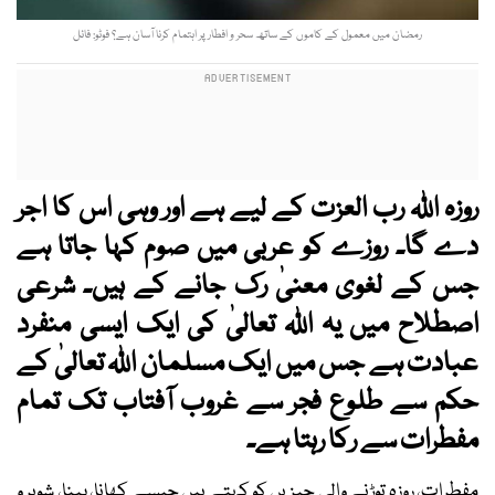
رمضان میں معمول کے کاموں کے ساتھ سحر و افطار پر اہتمام کرنا آسان ہے؟ فوٹو: فائل
روزہ اﷲ رب العزت کے لیے ہے اور وہی اس کا اجر
دے گا۔ روزے کو عربی میں صوم کہا جاتا ہے
جس کے لغوی معنیٰ رک جانے کے ہیں۔ شرعی
اصطلاح میں یہ اﷲ تعالیٰ کی ایک ایسی منفرد
عبادت ہے جس میں ایک مسلمان اﷲ تعالیٰ کے
حکم سے طلوع فجر سے غروب آفتاب تک تمام
مفطرات سے رکا رہتا ہے۔
مفطرات، روزہ توڑنے والی چیزیں کو کہتے ہیں جیسے کھانا، پینا، شوہر و