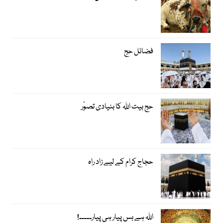
فضائل حج
حج بیت اﷲ کا بنیادی تصوّر
حجاج کرام کے لیے زاد راہ
اﷲ ہے بس پیار ہی پیار۔۔۔۔۔!