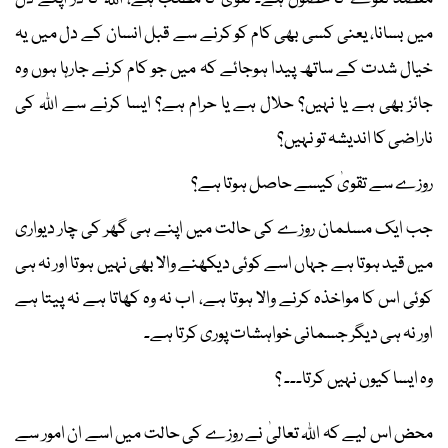
میں بسانا، یعنی کسی بھی کام کو کرنے سے قبل انسان کے دل میں یہ
خیال شدت کے ساتھ پیدا ہوجائے کہ میں جو کام کرنے جارہا ہوں وہ
جائز بھی ہے یا نہیں؟ حلال ہے یا حرام ہے؟ ایسا کرنے سے اﷲ کی
ناراضی کا اندیشہ تو نہیں؟
روزے سے تقویٰ کیسے حاصل ہوتا ہے؟
جب ایک مسلمان روزے کی حالت میں اپنے ہی گھر کی چار دیواری
میں قید ہوتا ہے جہاں اسے کوئی دیکھنے والا بھی نہیں ہوتا اور نہ ہی
کوئی اس کا مواخذہ کرنے والا ہوتا ہے، اب نہ وہ کھاتا ہے نہ پیتا ہے
اور نہ ہی دیگر جسمانی خواہشات پوری کرتا ہے۔
وہ ایسا کیوں نہیں کرتا۔۔۔ ؟
محض اس لیے کہ اﷲ تعالیٰ نے روزے کی حالت میں اسے ان امور سے