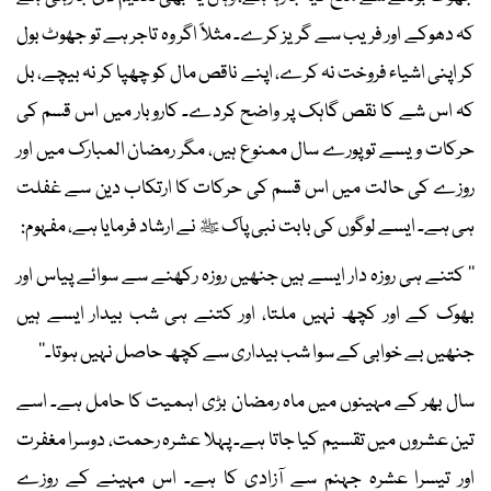
کہ دھوکے اور فریب سے گریز کرے۔ مثلاً اگر وہ تاجر ہے تو جھوٹ بول
کر اپنی اشیاء فروخت نہ کرے، اپنے ناقص مال کو چھپا کر نہ بیچے، بل
کہ اس شے کا نقص گاہک پر واضح کردے۔ کاروبار میں اس قسم کی
حرکات ویسے تو پورے سال ممنوع ہیں، مگر رمضان المبارک میں اور
روزے کی حالت میں اس قسم کی حرکات کا ارتکاب دین سے غفلت
ہی ہے۔ ایسے لوگوں کی بابت نبی پاک ﷺ نے ارشاد فرمایا ہے، مفہوم:
’’ کتنے ہی روزہ دار ایسے ہیں جنھیں روزہ رکھنے سے سوائے پیاس اور
بھوک کے اور کچھ نہیں ملتا، اور کتنے ہی شب بیدار ایسے ہیں
جنھیں بے خوابی کے سوا شب بیداری سے کچھ حاصل نہیں ہوتا۔‘‘
سال بھر کے مہینوں میں ماہ رمضان بڑی اہمیت کا حامل ہے۔ اسے
تین عشروں میں تقسیم کیا جاتا ہے۔ پہلا عشرہ رحمت، دوسرا مغفرت
اور تیسرا عشرہ جہنم سے آزادی کا ہے۔ اس مہینے کے روزے