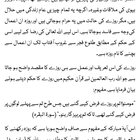
بیوی کی ملاقات وغیرہ۔ اگرچہ یہ تمام چیزیں عام زندگی میں حلال
ہیں، مگر روزے کی حالت میں یہ حرام ہوجاتی ہیں اور روزہ ان اعمال
کی وجہ سے فاسد ہوجاتا ہے، اس لیے اﷲ تعالیٰ کی رضا کے لیے اسی
کے حکم کے مطابق طلوع فجر سے غروب آفتاب تک ان اعمال سے
بچنے کا نام روزہ ہے۔
روزے کی اس تعریف اور عمل سے ہی روزے کا مقصد واضح ہو جاتا
ہے جو اﷲ رب العالمین نے قرآن حکیم میں روزے کا حکم دیتے ہوئے
بیان فرمایا ہے، مفہوم:
’’مومنو! تم پر روزے فرض کیے گئے ہیں جس طرح تم سے پہلے لوگوں پر
فرض کیے گئے تھے، تاکہ تم پرہیز گار بنو۔‘‘ (سورۃ البقرہ)
اس آیۂ مبارکہ کے مفہوم سے صاف واضح ہورہا ہے کہ روزہ رکھنے کا
مقصد تقوے کا حصول ہے۔ تقویٰ کا مطلب ہے، اﷲ کا ڈر اپنے دل