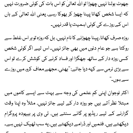
جھوٹ بولنا نہیں چھوڑا تو اﷲ تعالیٰ کو اس بات کی کوئی ضرورت نہیں
کہ ایسا شخص کھانا پینا چھوڑ کر بھوکا رہے، یعنی اﷲ تعالیٰ کے ہاں
اس کے روزے کی کوئی اہمیت یا قدر نہیں۔
روزہ صرف کھانا، پینا چھوڑنے کا نام نہیں، بل کہ روزہ تو ہر اس غلط سے
روکتا ہے جو عام دنوں میں بھی جائز نہیں۔ اس لیے اگر کوئی شخص
کسی روزہ دار کے ساتھ جھگڑا اور فساد کرنے کی کوشش کرے تو اس
سے بڑی نرمی سے کہہ دیا جائے: ’’بھئی، مجھے معاف کرو، میں روزے
سے ہوں۔‘‘
اکثر نوجوان اپنی کم علمی کی وجہ سے بہت سے ایسے کاموں میں
مبتلا نظر آتے ہیں جو روزہ دار کے لیے جائز نہیں، مثلاً وہ اپنا وقت
گزارنے کے لیے ریڈیو پر گانے سنتے ہیں، ٹی وی پر بیہودہ پروگرام
دیکھتے ہیں، فلمیں اور ڈرامے دیکھتے ہیں، یہ سب ٹھیک نہیں ہے۔