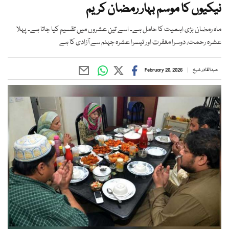
نیکیوں کا موسم بہار رمضان کریم
ماہ رمضان بڑی اہمیت کا حامل ہے۔ اسے تین عشروں میں تقسیم کیا جاتا ہے۔ پہلا
عشرہ رحمت، دوسرا مغفرت اور تیسرا عشرہ جہنم سے آزادی کا ہے
عبدالقادر شیخ
February 20, 2026