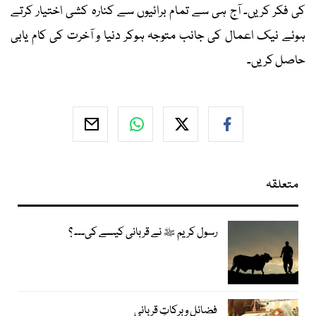
کی فکر کریں۔ آج ہی سے تمام برائیوں سے کنارہ کشی اختیار کرتے
ہوئے نیک اعمال کی جانب متوجہ ہوکر دنیا و آخرت کی کام یابی
حاصل کریں۔
متعلقہ
رسول کریم ﷺ نے قربانی کیسے کی۔۔۔ ؟
فضائل و برکاتِ قربانی