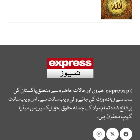
express.pk
خبروں اور حالات حاضرہ سے متعلق پاکستان کی
سب سے زیادہ وزٹ کی جانے والی ویب سائٹ ہے۔ اس ویب سائٹ
پر شائع شدہ تمام مواد کے جملہ حقوق بحق ایکسپریس میڈیا
گروپ محفوظ ہیں۔