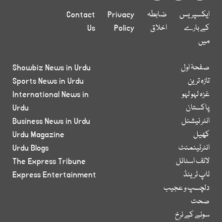
ایکسپریس
ضابطہ
Privacy
Contact
کے بارے
اخلاق
Policy
Us
میں
صفحۂ اول
Showbiz News in Urdu
تازہ ترین
Sports News in Urdu
غزہ لہو لہو
International News in
پاکستان
Urdu
انٹر نیشنل
Business News in Urdu
کھیل
Urdu Magazine
انٹرٹینمنٹ
Urdu Blogs
لائف اسٹائل
The Express Tribune
ٹاپ ٹرینڈ
Express Entertainment
دلچسپ و عجیب
صحت
سونے کے نرخ