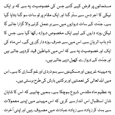
مسلمانوں پر فرض کیے گئے جس کی خصوصیت یہ ہے کہ ہر ایک
نیکی کا اجر دس سے ستّر گنا اور ایک مقام پر تو سات سو گنا بتایا گیا
ہے۔ جنّت کے سات دروازوں میں سے ہر عمل کرنے والا گزارا جائے گا
لیکن روزہ داروں کے لیے ایک مخصوص دروازہ رکھا گیا ہے، جس کا
نام باب الریان ہے، اس میں سے صرف روزہ دار گزریں گے۔ اس ماہ کی
ایک اور خصوصیت یہ ہے کہ اس میں شیاطین قید کردیے جاتے ہیں
اور جنّت کے دروازے کھول دیے جاتے ہیں۔
یہ مہینہ غریبوں اور مسکینوں سے ہم دردی اور غم گساری کا ہے۔ اس
میں اﷲ تعالیٰ کی نعمتیں اور برکتیں بارش کی طرح برستی ہیں۔
یہ عظیم ماہ مقدس شروع ہوچکا ہے۔ ہمیں چاہیے کہ اس کا شایان
شان استقبال اس انداز سے کریں کہ اس مہینے میں اپنے معمولات
سے ہٹ کر زیادہ سے زیادہ عبادت میں مصروف رہیں اور اپنی آخرت