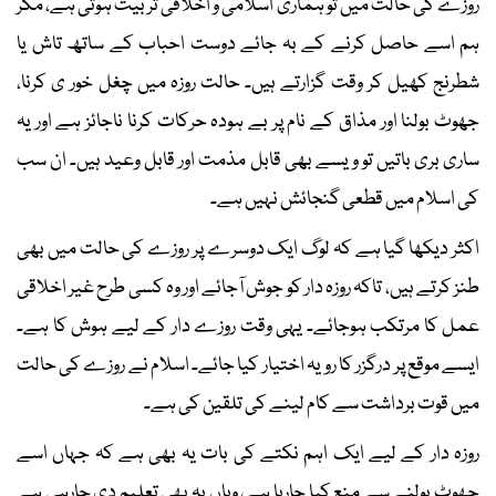
روزے کی حالت میں تو ہماری اسلامی و اخلاقی تربیت ہوتی ہے، مگر
ہم اسے حاصل کرنے کے بہ جائے دوست احباب کے ساتھ تاش یا
شطرنج کھیل کر وقت گزارتے ہیں۔ حالت روزہ میں چغل خور ی کرنا،
جھوٹ بولنا اور مذاق کے نام پر بے ہودہ حرکات کرنا ناجائز ہے اور یہ
ساری بری باتیں تو ویسے بھی قابل مذمت اور قابل وعید ہیں۔ ان سب
کی اسلام میں قطعی گنجائش نہیں ہے۔
اکثر دیکھا گیا ہے کہ لوگ ایک دوسرے پر روزے کی حالت میں بھی
طنز کرتے ہیں، تاکہ روزہ دار کو جوش آجائے اور وہ کسی طرح غیر اخلاقی
عمل کا مرتکب ہوجائے۔ یہی وقت روزے دار کے لیے ہوش کا ہے۔
ایسے موقع پر درگزر کا رویہ اختیار کیا جائے۔ اسلام نے روزے کی حالت
میں قوت برداشت سے کام لینے کی تلقین کی ہے۔
روزہ دار کے لیے ایک اہم نکتے کی بات یہ بھی ہے کہ جہاں اسے
جھوٹ بولنے سے منع کیا جارہا ہے، وہاں یہ بھی تعلیم دی جارہی ہے