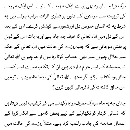
روک دیا ہے اور وہ بھی پورے ایک مہینے کے لیے۔ اس ایک مہینے
کی تربیت سے مومنوں کے دلوں پر فطری اثرات مرتب ہوتے ہیں بہ
شرط یہ کہ انسان خلوص دل اور شعور سے کوشش کرے۔ اس کے بعد
اس کے دل میں اﷲ تعالیٰ کا خوف جم جاتا ہے اور یہ بات اس کے ذہن
پر نقش ہوجاتی ہے کہ جب روزے کی حالت میں اﷲ تعالیٰ کے حکم
سے حلال چیزوں سے بھی اجتناب کرتا رہا ہوں تو جو چیزیں اﷲ تعالیٰ
نے ہمیشہ کے لیے حرام قرار دی ہیں، ان کا ارتکاب میرے لیے کیسے
جائز ہوسکتا ہے ؟ یا اگر مجھے اﷲ تعالیٰ کی رضا مقصود ہے تو میں
اس خالق کائنات کی نافرمانی کیوں کروں ؟
چناں چہ یہ ماہ مبارک صرف روزہ رکھنے ہی کی ترغیب نہیں دیتا، بل
کہ انسانی کردار کو نکھارنے کے لیے بعض کاموں سے انکار کروا کے
اعمال صالحہ کی جانب راغب کرتا ہے۔ مثلاً روزے کی حالت میں