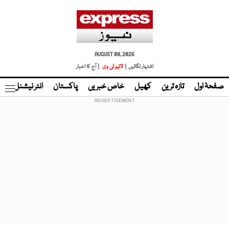
AUGUST 08, 2026
اشتہار لگائیں |
لائیو ٹی وی
| آج کا اخبار
صفحۂ اول
تازہ ترین
کھیل
خاص خبریں
پاکستان
انٹر نیشنل
ٹا