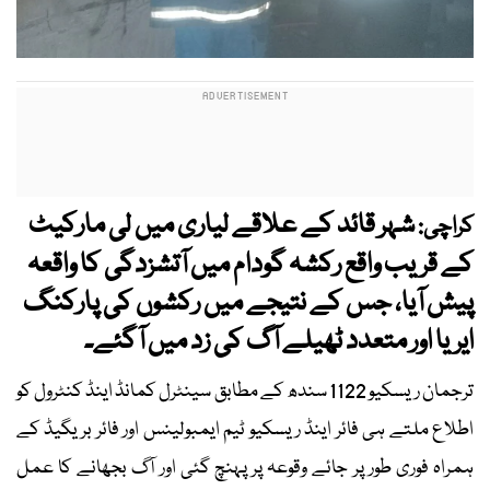
شہر قائد کے علاقے لیاری میں لی مارکیٹ
کراچی:
کے قریب واقع رکشہ گودام میں آتشزدگی کا واقعہ
پیش آیا، جس کے نتیجے میں رکشوں کی پارکنگ
ایریا اور متعدد ٹھیلے آگ کی زد میں آگئے۔
ترجمان ریسکیو 1122 سندھ کے مطابق سینٹرل کمانڈ اینڈ کنٹرول کو
اطلاع ملتے ہی فائر اینڈ ریسکیو ٹیم ایمبولینس اور فائر بریگیڈ کے
ہمراہ فوری طور پر جائے وقوعہ پر پہنچ گئی اور آگ بجھانے کا عمل