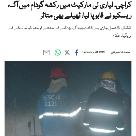
کراچی، لیاری لی مارکیٹ میں رکشہ گودام میں آگ،
ریسکیو نے قابو پا لیا، ٹھیلے بھی متاثر
کولنگ کا عمل جاری ہے تاکہ دوبارہ آگ بھڑکنے کے خدشے کو ختم کیا جا سکے، فائر
بریگیڈ حکام
محمد شاہ میر خان
February 20, 2026