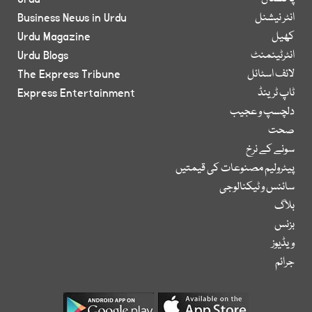
انٹر نیشنل
Business News in Urdu
کھیل
Urdu Magazine
انٹرٹینمنٹ
Urdu Blogs
لائف اسٹائل
The Express Tribune
ٹاپ ٹرینڈ
Express Entertainment
دلچسپ و عجیب
صحت
سونے کے نرخ
پیٹرولیم مصنوعات کی قیمتیں
سائنس و ٹیکنالوجی
بلاگ
بزنس
ویڈیوز
جرائم