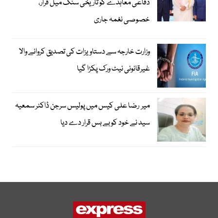
دفاعی معاہدے کو تاریخی سنگ میل قرار،
خصوصی نغمہ جاری
وزارت خارجہ سے دستاویزات کی تصدیق کروانے والا
غیرقانونی نیٹ ورک پکڑا گیا
میر رضا علی کیس میں پولیس سرجن ڈاکٹر سمعیہ
سید نے خود کو بے بس قرار دے دیا