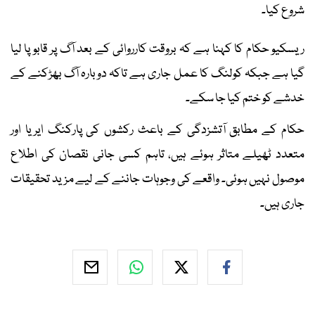
شروع کیا۔
ریسکیو حکام کا کہنا ہے کہ بروقت کارروائی کے بعد آگ پر قابو پا لیا
گیا ہے جبکہ کولنگ کا عمل جاری ہے تاکہ دوبارہ آگ بھڑکنے کے
خدشے کو ختم کیا جا سکے۔
حکام کے مطابق آتشزدگی کے باعث رکشوں کی پارکنگ ایریا اور
متعدد ٹھیلے متاثر ہوئے ہیں، تاہم کسی جانی نقصان کی اطلاع
موصول نہیں ہوئی۔ واقعے کی وجوہات جاننے کے لیے مزید تحقیقات
جاری ہیں۔