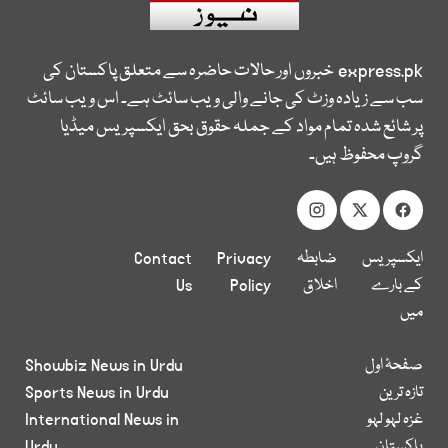
express.pk
خبروں اور حالات حاضرہ سے متعلق پاکستان کی
سب سے زیادہ وزٹ کی جانے والی ویب سائٹ ہے۔ اس ویب سائٹ
پر شائع شدہ تمام مواد کے جملہ حقوق بحق ایکسپریس میڈیا
گروپ محفوظ ہیں۔
ایکسپریس
ضابطہ
Privacy
Contact
کے بارے
اخلاق
Policy
Us
میں
صفحۂ اول
Showbiz News in Urdu
تازہ ترین
Sports News in Urdu
غزہ لہو لہو
International News in
پاکستان
Urdu