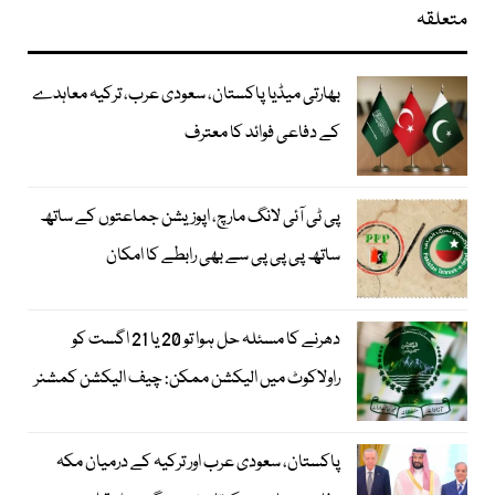
متعلقہ
بھارتی میڈیا پاکستان، سعودی عرب، ترکیہ معاہدے
کے دفاعی فوائد کا معترف
پی ٹی آئی لانگ مارچ، اپوزیشن جماعتوں کے ساتھ
ساتھ پی پی پی سے بھی رابطے کا امکان
دھرنے کا مسئلہ حل ہوا تو 20 یا 21 اگست کو
راولاکوٹ میں الیکشن ممکن: چیف الیکشن کمشنر
پاکستان، سعودی عرب اور ترکیہ کے درمیان مکہ