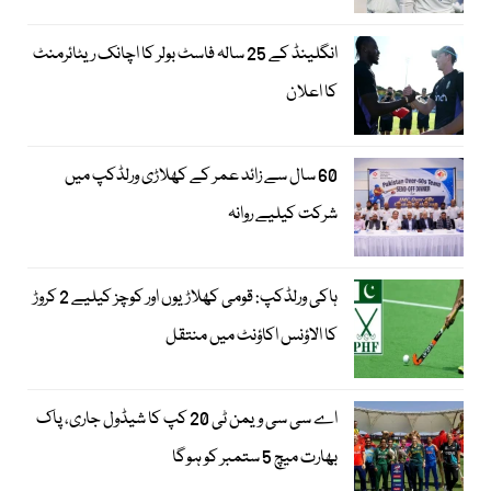
انگلینڈ کے 25 سالہ فاسٹ بولر کا اچانک ریٹائرمنٹ
کا اعلان
60 سال سے زائد عمر کے کھلاڑی ورلڈکپ میں
شرکت کیلیے روانہ
ہاکی ورلڈکپ: قومی کھلاڑیوں اور کوچز کیلیے 2 کروڑ
کا الاؤنس اکاؤنٹ میں منتقل
اے سی سی ویمن ٹی 20 کپ کا شیڈول جاری، پاک
بھارت میچ 5 ستمبر کو ہوگا