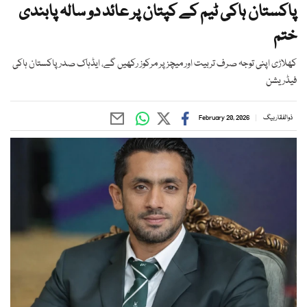
پاکستان ہاکی ٹیم کے کپتان پر عائد دو سالہ پابندی
ختم
کھلاڑی اپنی توجہ صرف تربیت اور میچز پر مرکوز رکھیں گے، ایڈہاک صدر پاکستان ہاکی
فیڈریشن
ذوالفقار بیگ
February 20, 2026