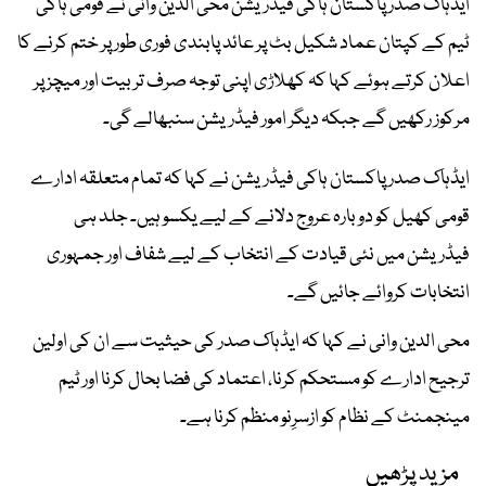
ایڈہاک صدر پاکستان ہاکی فیڈریشن محی الدین وانی نے قومی ہاکی
ٹیم کے کپتان عماد شکیل بٹ پر عائد پابندی فوری طور پر ختم کرنے کا
اعلان کرتے ہوئے کہا کہ کھلاڑی اپنی توجہ صرف تربیت اور میچز پر
مرکوز رکھیں گے جبکہ دیگر امور فیڈریشن سنبھالے گی۔
ایڈہاک صدر پاکستان ہاکی فیڈریشن نے کہا کہ تمام متعلقہ ادارے
قومی کھیل کو دوبارہ عروج دلانے کے لیے یکسو ہیں۔ جلد ہی
فیڈریشن میں نئی قیادت کے انتخاب کے لیے شفاف اور جمہوری
انتخابات کروائے جائیں گے۔
محی الدین وانی نے کہا کہ ایڈہاک صدر کی حیثیت سے ان کی اولین
ترجیح ادارے کو مستحکم کرنا، اعتماد کی فضا بحال کرنا اور ٹیم
مینجمنٹ کے نظام کو ازسرِنو منظم کرنا ہے۔
مزید پڑھیں