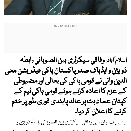
وفاقی سیکرٹری بین الصوبائی رابطہ
اسلام آباد:
ڈویژن و ایڈہاک صدر پاکستان ہاکی فیڈریشن محی
الدین وانی نے قومی ہاکی کی بحالی اور مضبوطی
کے عزم کا اعادہ کرتے ہوئے قومی ہاکی ٹیم کے
کپتان عماد بٹ پر عائد پابندی فوری طور پر ختم
کرنے کا اعلان کر دیا۔
اپنے ایک بیان میں وفاقی سیکرٹری بین الصوبائی رابطہ ڈویژن و