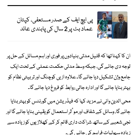
پی ایچ ایف کے صدر مستعفی، کپتان
عماد بٹ پر 2 سال کی پابندی عائد
ان کا کہنا تھا کہ قلیل مدتی بنیادوں پر فوری اور اہم مسائل کے حل پر
توجہ دی جائے گی، جبکہ وسط مدتی حکمت عملی کے تحت ایک
جامع وژن تشکیل دیا جائے گا۔ علاوہ ازیں کوچنگ اور تربیتی نظام کو
بہتر بنایا جائے گا اور ادارہ جاتی روابط کو فروغ دیا جائے گا۔
محی الدین وانی نے مزید کہا کہ فیڈریشن میں گورننس کو بہتر بنایا
جائے گا، وسائل کے شفاف اور موٴثر استعمال کو یقینی بنایا جائے گا اور
نجی شعبے کے ساتھ شراکت داری قائم کر کے کھلاڑیوں کو زیادہ سے
زیادہ سہولیات فراہم کی جائیں گی۔