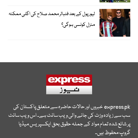
لیور پول کے بعد فٹبالر محمد صلاح کی اگلی ممکنہ
منزل کونسی ہوگی؟
express.pk
خبروں اور حالات حاضرہ سے متعلق پاکستان کی
سب سے زیادہ وزٹ کی جانے والی ویب سائٹ ہے۔ اس ویب سائٹ
پر شائع شدہ تمام مواد کے جملہ حقوق بحق ایکسپریس میڈیا
گروپ محفوظ ہیں۔