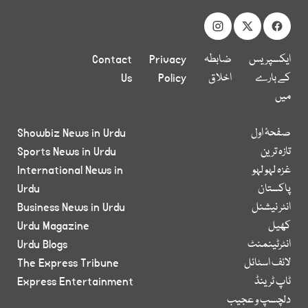
ایکسپریس
ضابطہ
Privacy
Contact
کے بارے
اخلاق
Policy
Us
میں
صفحۂ اول
Showbiz News in Urdu
تازہ ترین
Sports News in Urdu
غزہ لہو لہو
International News in
پاکستان
Urdu
انٹر نیشنل
Business News in Urdu
کھیل
Urdu Magazine
انٹرٹینمنٹ
Urdu Blogs
لائف اسٹائل
The Express Tribune
ٹاپ ٹرینڈ
Express Entertainment
دلچسپ و عجیب