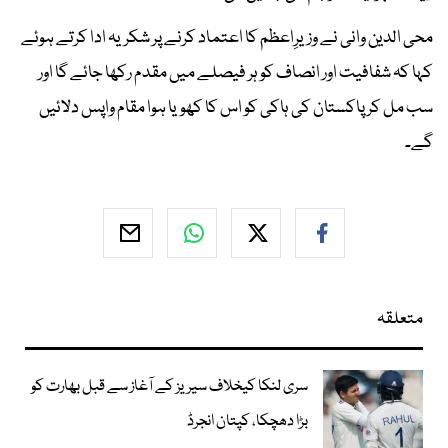
محی الدین وانی نے وزیرِاعظم کا اعتماد کرنے پر شکریہ ادا کرتے ہوئے
کہا کہ شفافیت اور انصاف کو ہر فیصلے میں مقدم رکھا جائے گا اور
سب مل کر پاکستان کی ہاکی کو اس کا کھویا ہوا مقام واپس دلائیں
گے۔
متعلقہ
سری لنکا کیخلاف سیریز کے آغاز سے قبل بھارت کو
بڑا دھچکا، کپتان انجرڈ