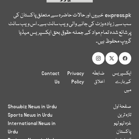
express.pk
خبروں اور حالات حاضرہ سے متعلق پاکستان کی
سب سے زیادہ وزٹ کی جانے والی ویب سائٹ ہے۔ اس ویب سائٹ
پر شائع شدہ تمام مواد کے جملہ حقوق بحق ایکسپریس میڈیا
گروپ محفوظ ہیں۔
ایکسپریس
ضابطہ
Privacy
Contact
کے بارے
اخلاق
Policy
Us
میں
صفحۂ اول
Showbiz News in Urdu
تازہ ترین
Sports News in Urdu
غزہ لہو لہو
International News in
پاکستان
Urdu