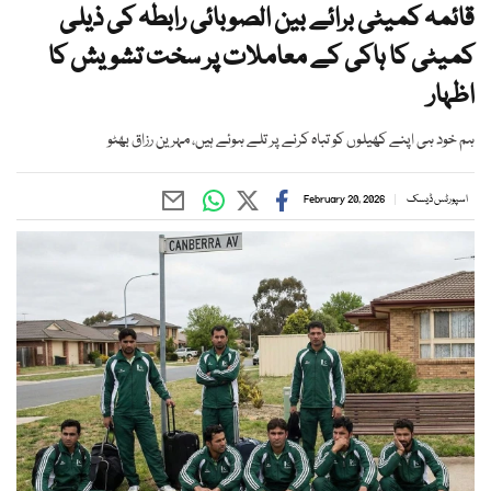
قائمہ کمیٹی برائے بین الصوبائی رابطہ کی ذیلی
کمیٹی کا ہاکی کے معاملات پر سخت تشویش کا
اظہار
ہم خود ہی اپنے کھیلوں کو تباہ کرنے پر تلے ہوئے ہیں، مہرین رزاق بھٹو
اسپورٹس ڈیسک
February 20, 2026