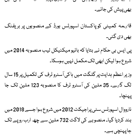
بھی پیش کی جائے۔
قاٸمہ کمیٹی کو پاکستان اسپورٹس بورڈ کے منصوبوں پر بریفنگ
بھی دی گئی۔
پی ایس بی حکام نے بتایا کہ بائیو میکنیکل لیب منصوبہ 2014 میں
شروع ہوا لیکن ابھی تک مکمل نہیں ہوسکا۔
وزیر اعظم ہدایت پر گلگت میں ہاکی آسٹرو ٹرف کی تکمیل پر 15 سال
لگ گٸے۔ 35 ملین کی آسٹرو ٹرف کا منصوبہ 123 ملین تک جا
پہنچا۔
نارووال اسپورٹس سٹی پراجیکٹ 2012 میں شروع ہوا جسے 2018 میں
بند کردیا گیا۔ منصوبے کی لاگت 732 ملین سے چھ ارب روپے تک
جا پہنچی ہے۔