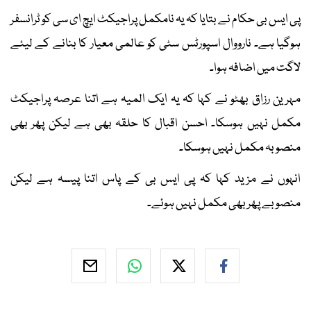
پی ایس بی حکام نے بتایا کہ یہ نامکمل پراجیکٹ ایچ ای سی کو ٹرانسفر
ہوگیا ہے۔ نارووال اسپورٹس سٹی کو عالمی معیار کا بنانے کے لیئے
لاگت میں اضافہ ہوا۔
مہرین رزاق بھٹو نے کہا کہ یہ ایک المیہ ہے اتنا عرصہ پراجیکٹ
مکمل نہیں ہوسکا۔ احسن اقبال کا حلقہ بھی ہے لیکن پھر بھی
منصوبہ مکمل نہیں ہوسکا۔
انہوں نے مزید کہا کہ پی ایس بی کے پاس اتنا پیسہ ہے لیکن
منصوبے پھر بھی مکمل نہیں ہوئے۔