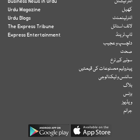
انٹر نیشنل
Business News in Urdu
کھیل
Urdu Magazine
انٹرٹینمنٹ
Urdu Blogs
لائف اسٹائل
The Express Tribune
ٹاپ ٹرینڈ
Express Entertainment
دلچسپ و عجیب
صحت
سونے کے نرخ
پیٹرولیم مصنوعات کی قیمتیں
سائنس و ٹیکنالوجی
بلاگ
بزنس
ویڈیوز
جرائم