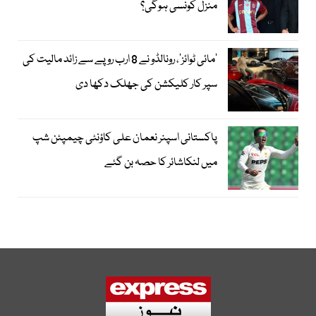
منزل کونسی ہوگی؟
’مائی ٹوائز‘، رونالڈو نے 8 ارب روپے سے زائد مالیت کی
سپر کار کلیکشن کی جھلک دکھا دی
پاکستانی اسپنر نعمان علی کاؤنٹی چیمپئن شپ
میں لنکاشائر کا حصہ بن گئے