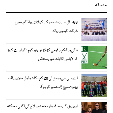
متعلقہ
60 سال سے زائد عمر کے کھلاڑی ورلڈکپ میں
شرکت کیلیے روانہ
ہاکی ورلڈکپ: قومی کھلاڑیوں اور کوچز کیلیے 2 کروڑ
کا الاؤنس اکاؤنٹ میں منتقل
اے سی سی ویمن ٹی 20 کپ کا شیڈول جاری، پاک
بھارت میچ 5 ستمبر کو ہوگا
لیور پول کے بعد فٹبالر محمد صلاح کی اگلی ممکنہ