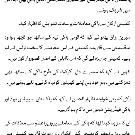
میں شریک ہوئے۔
کمیٹی ارکان نے ہاکی معاملات پر سخت تشویش کا اظہار کیا۔
مہرین رزاق بھٹو نے کہا کہ قومی ہاکی ٹیم کے ساتھ جو کچھ ہوا وہ
بدقسمتی ہے، قاٸمہ کمیٹی نے اس معاملے کا سخت نوٹس لے لیا
ہے۔ کمیٹی جاٸزہ لے گی کہ اس نااہلی کے اصل قصوروار کون ہیں۔
انہوں نے کہا کہ ہمارے دل کرکٹ کی طرح ہاکی کے ساتھ بھی
دھڑکتے ہیں۔ ہم خود ہی اپنے کھیلوں کو تباہ کرنے پر تلے ہوئے ہیں۔
رکن کمیٹی خواجہ اظہار الحسن نے کہا کہ پاکستان اسپورٹس بورڈ اور
ہاکی فیڈریشن دونوں ہی ناکام ہو گٸے۔
ان کا مزید کہنا تھا کہ ہاکی کے معاملے پر وزیر اعظم سے ملاقات کی
جائے۔ وزیر اعظم کو بھیجی گئی انکواٸری رپورٹ قاٸمہ کمیٹی میں