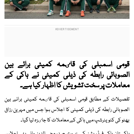
قومی اسمبلی کی قاٸمہ کمیٹی برائے بین
الصوبائی رابطہ کی ذیلی کمیٹی نے ہاکی کے
معاملات پر سخت تشویش کا اظہار کیا ہے۔
تفصیلات کے مطابق قومی اسمبلی کی قاٸمہ کمیٹی برائے بین
الصوبائی رابطہ کی ذیلی کمیٹی کا اجلاس ہوا جس میں مہرین رزاق
بھٹو کی کنوینرشپ میں ہاکی کے معاملات کا جاٸزہ لیا گیا۔
پاکستان ہاکی فیڈریشن کے عبوری صدر محی الدین وانی بھی اجلاس