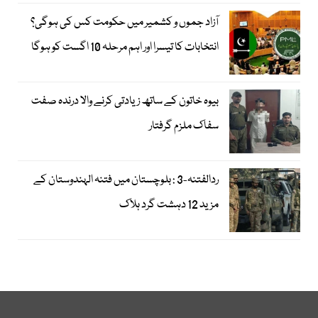
آزاد جموں و کشمیر میں حکومت کس کی ہوگی؟
انتخابات کا تیسرا اور اہم مرحلہ 10 اگست کو ہوگا
بیوہ خاتون کے ساتھ زیادتی کرنے والا درندہ صفت
سفاک ملزم گرفتار
ردالفتنہ-3 : بلوچستان میں فتنہ الہندوستان کے
مزید 12 دہشت گرد ہلاک