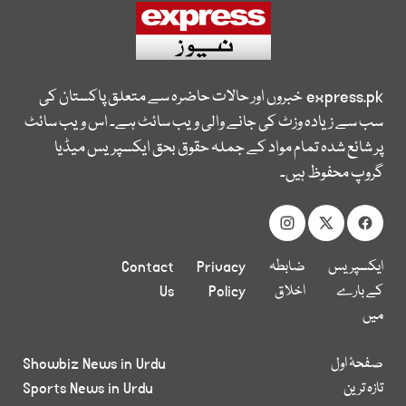
express.pk
خبروں اور حالات حاضرہ سے متعلق پاکستان کی
سب سے زیادہ وزٹ کی جانے والی ویب سائٹ ہے۔ اس ویب سائٹ
پر شائع شدہ تمام مواد کے جملہ حقوق بحق ایکسپریس میڈیا
گروپ محفوظ ہیں۔
ایکسپریس
ضابطہ
Privacy
Contact
کے بارے
اخلاق
Policy
Us
میں
صفحۂ اول
Showbiz News in Urdu
تازہ ترین
Sports News in Urdu