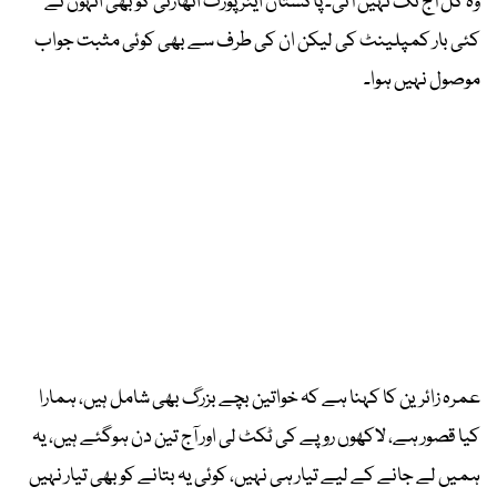
وہ کل آج تک نہیں آئی۔ پاکستان ایئر پورٹ اتھارٹی کو بھی انہوں نے
کئی بار کمپلینٹ کی لیکن ان کی طرف سے بھی کوئی مثبت جواب
موصول نہیں ہوا۔
عمرہ زائرین کا کہنا ہے کہ خواتین بچے بزرگ بھی شامل ہیں، ہمارا
کیا قصور ہے، لاکھوں روپے کی ٹکٹ لی اور آج تین دن ہوگئے ہیں، یہ
ہمیں لے جانے کے لیے تیار ہی نہیں، کوئی یہ بتانے کو بھی تیار نہیں