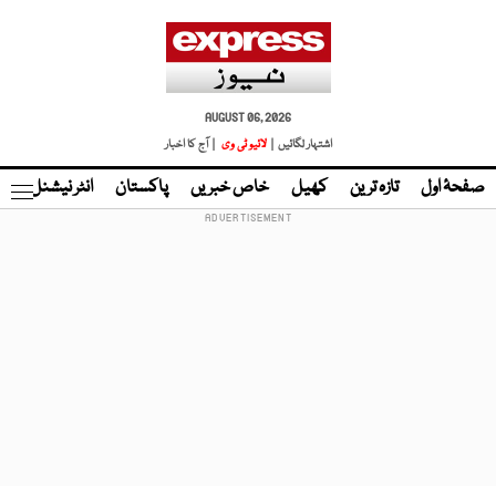
AUGUST 06, 2026
اشتہار لگائیں |
لائیو ٹی وی
| آج کا اخبار
صفحۂ اول
تازہ ترین
کھیل
خاص خبریں
پاکستان
انٹر نیشنل
ٹا