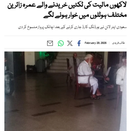
لاکھوں مالیت کی ٹکٹیں خریدنے والے عمرہ زائرین
مختلف ہوٹلوں میں خوار ہونے لگے
سعودی ایئر لائن نے بورڈنگ کارڈ جاری کرنے کے بعد اچانک پرواز منسوخ کر دی
طالب فریدی
February 20, 2026