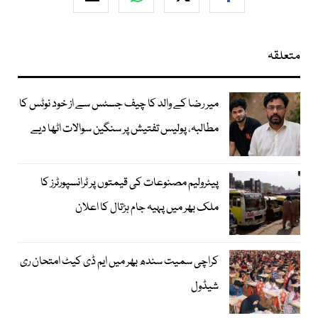
متعلقہ
میر رضا کے والد کا چیف جسٹس سے از خود نوٹس کا
مطالبہ، پولیس تفتیش پر سنگین سوالات اٹھا دیے
پیٹرولیم مصنوعات کی قیمتوں پر ٹرانسپورٹرز کا
ملک بھر میں پہیہ جام ہڑتال کا اعلان
کراچی سمیت سندھ بھر میں ایم ڈی کیٹ امتحان ری
شیڈول