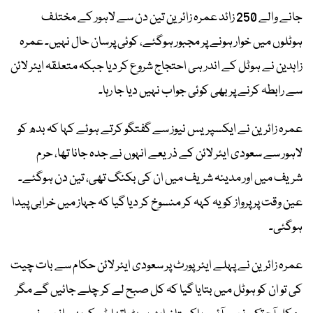
جانے والے 250 زائد عمرہ زائرین تین دن سے لاہور کے مختلف
ہوٹلوں میں خوار ہونے پر مجبور ہوگئے، کوئی پرسان حال نہیں۔ عمرہ
زاہدین نے ہوٹل کے اندر ہی احتجاج شروع کر دیا جبکہ متعلقہ ایئر لائن
سے رابطہ کرنے پر بھی کوئی جواب نہیں دیا جا رہا۔
عمرہ زائرین نے ایکسپریس نیوز سے گفتگو کرتے ہوئے کہا کہ بدھ کو
لاہور سے سعودی ایئر لائن کے ذریعے انہوں نے جدہ جانا تھا، حرم
شریف میں اور مدینہ شریف میں ان کی بکنگ تھی، تین دن ہوگئے۔
عین وقت پر پرواز کو یہ کہہ کر منسوخ کر دیا گیا کہ جہاز میں خرابی پیدا
ہوگئی۔
عمرہ زائرین نے پہلے ایئرپورٹ پر سعودی ایئر لائن حکام سے بات چیت
کی تو ان کو ہوٹل میں بتایا گیا کہ کل صبح لے کر چلے جائیں گے مگر