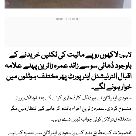
لاکھوں روپے مالیت کی ٹکٹیں خریدنے کے
لاہور:
باوجود ڈھائی سو سے زائد عمرہ زائرین پہلے علامہ
اقبال انٹرنیشنل ایئرپورٹ پھر مختلف ہوٹلوں میں
خوار ہونے لگے۔
سعودی ایئر لائن نے بورڈنگ کارڈ جاری کرنے کے بعد اچانک پرواز
منسوخ کر دی۔ عمرہ زائرین احرام باندھ کر جانے کے انتظار میں مگر
متعلقہ ایئر لائن کوئی جواب نہیں دے رہی۔
تفصیلات کے مطابق بدھ کے روز سعودی ایئر لائن سے عمرہ کے لیے