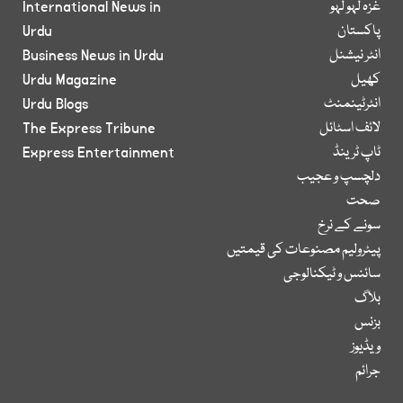
غزہ لہو لہو
International News in
پاکستان
Urdu
انٹر نیشنل
Business News in Urdu
کھیل
Urdu Magazine
انٹرٹینمنٹ
Urdu Blogs
لائف اسٹائل
The Express Tribune
ٹاپ ٹرینڈ
Express Entertainment
دلچسپ و عجیب
صحت
سونے کے نرخ
پیٹرولیم مصنوعات کی قیمتیں
سائنس و ٹیکنالوجی
بلاگ
بزنس
ویڈیوز
جرائم