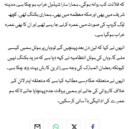
کہ فلائٹ کب روانہ ہوگی۔ ہمارا سارا شیڈول خراب ہو چکا ہے، مدینہ
شریف میں بھی اور مکہ معظمہ میں بھی۔ ہماری بکنگ تھی، کچھ
لوگ گروپ کی صورت میں عمرہ کرنے جا رہے تھے اور ان کا بھی عمرہ
خراب ہوگیا ہے۔
انہوں نے کہا کہ تین دن بعد پہنچیں گے تو وہاں پر ہوٹل ہمیں کیسے
ملے گا، وہاں کی ہوٹل انتظامیہ نے کہہ دیا ہے کہ مزید بکنگ نہیں
کیونکہ رمضان المبارک کی وجہ سے زائرین کا رش بہت بڑھ چکا ہے۔
انہوں نے متعلقہ حکام سے مطالبہ کیا ہے کہ متعلقہ ایئر لائن کے
خلاف کارروائی کی جائے اور ہمیں بروقت جدہ پہنچایا جائے تاکہ ہم
عمرے کی ادائیگی با آسانی کر سکیں۔