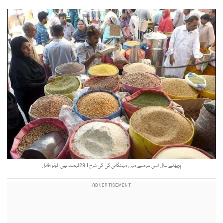
پچھلے سال اسی عرصے میں مہنگائی کی کی شرح 29.1فیصد تھی: فوٹو :فائل