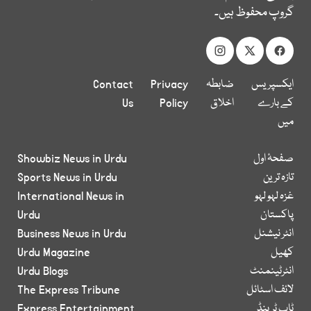
گروپ محفوظ ہیں۔
ایکسپریس
ضابطہ
Privacy
Contact
کے بارے
اخلاق
Policy
Us
میں
صفحۂ اول
Showbiz News in Urdu
تازہ ترین
Sports News in Urdu
غزہ لہو لہو
International News in
پاکستان
Urdu
انٹر نیشنل
Business News in Urdu
کھیل
Urdu Magazine
انٹرٹینمنٹ
Urdu Blogs
لائف اسٹائل
The Express Tribune
ٹاپ ٹرینڈ
Express Entertainment