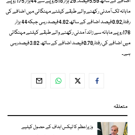
اضافے کے ساتھ5.59فیصد، 29 ہزار 518روپے سے 44ہزار 175 روپے
ماہانہ تک آمدنی رکھنے والے طبقے کیلئے مہنگائی میں اضافے کی
رفتار0.92فیصد اضافے کے ساتھ4.82فیصد رہی جبکہ44 ہزار
176روپے ماہانہ سے زائد آمدنی رکھنے والے طبقے کیلئے مہنگائی
میں اضافے کی رفتار0.78فیصد اضافے کے ساتھ 3.82فیصدرہی
ہے۔
متعلقہ
وزیراعظم کا ٹیکس اہداف کے حصول کیلیے