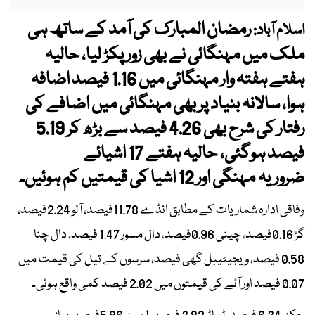
رمضان المبارک کی آمد کے ساتھ ہی
اسلام آباد:
ملک میں مہنگائی نے بھی زور پکڑ لیا، حالیہ
ہفتے ہفتہ وار مہنگائی میں 1.16 فیصد اضافہ
ہوا، سالانہ بنیاد پر بھی مہنگائی میں اضافے کی
رفتار کی شرح بھی 4.26 فیصد سے بڑھ کر 5.19
فیصد ہوگئی، حالیہ ہفتے 17 اشیائے
ضروریہ مہنگی اور 12 اشیا کی قیمتیں کم ہوئیں۔
وفاقی ادارہ شماریات کے مطابق انڈے 11.78فیصد، آلو 2.24فیصد،
گڑ 0.16فیصد، چینی 0.96فیصد، دال مسور 1.47 فیصد، دال چنا
0.58 فیصد، ویجیٹیبل گھی فیصد، سرسوں کے تیل کی قیمت میں
0.07 فیصد اور آٹے کی قیمتوں میں 2.02 فیصد کمی واقع ہوئی۔