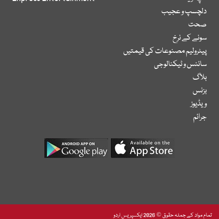
دلچسپ و عجیب
صحت
سونے کے نرخ
پیٹرولیم مصنوعات کی قیمتیں
سائنس و ٹیکنالوجی
بلاگ
بزنس
ویڈیوز
جرائم
تمام مواد کے جملہ حقوق © 2026 ایکسپریس اردو