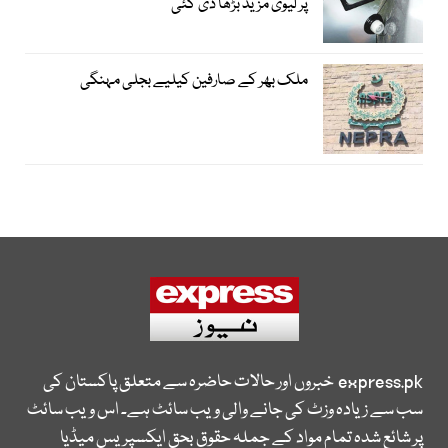
پر لیوی مزید بڑھا دی گئی
ملک بھر کے صارفین کیلیے بجلی مہنگی
express.pk
خبروں اور حالات حاضرہ سے متعلق پاکستان کی
سب سے زیادہ وزٹ کی جانے والی ویب سائٹ ہے۔ اس ویب سائٹ
پر شائع شدہ تمام مواد کے جملہ حقوق بحق ایکسپریس میڈیا