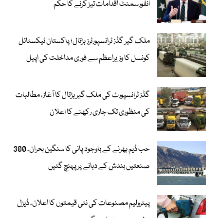
انفورسمنٹ اقدامات تیز کرنے کا حکم
ملک گیر گڈز ٹرانسپورٹرز ہڑتال؛ پاکستان ٹیکسٹائل
کونسل کا وزیراعظم سے فوری مداخلت کی اپیل
گڈز ٹرانسپورٹ کی ملک گیر ہڑتال کا آغاز، مطالبات
کی منظوری تک جاری رکھنے کا اعلان
حب ڈیم بھرنے کے باوجود پانی کا سنگین بحران، 300
صنعتیں بندش کے دہانے پر پہنچ گئیں
پیٹرولیم مصنوعات کی نئی قیمتوں کا اعلان، ڈیزل