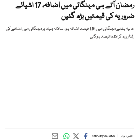
رمضان آتے ہی مہنگائی میں اضافہ، 17 اشیائے
ضروریہ کی قیمتیں بڑھ گئیں
حالیہ ہفتے مہنگائی میں 1.16 فیصد اضافہ ہوا، سالانہ بنیاد پر مہنگائی میں اضافے کی
رفتار بڑھ کر 5.19 فیصد ہوگئی
بزنس رپورٹر
February 20, 2026