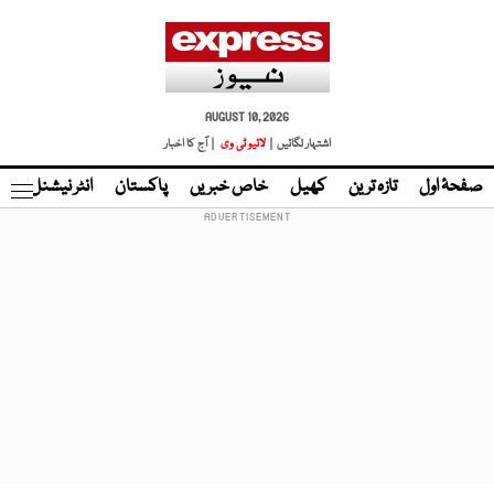
AUGUST 10, 2026
اشتہار لگائیں |
لائیو ٹی وی
| آج کا اخبار
صفحۂ اول
تازہ ترین
کھیل
خاص خبریں
پاکستان
انٹر نیشنل
ٹا