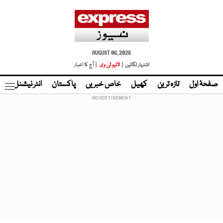
AUGUST 06, 2026
اشتہار لگائیں |
لائیو ٹی وی
| آج کا اخبار
صفحۂ اول
تازہ ترین
کھیل
خاص خبریں
پاکستان
انٹر نیشنل
ٹا