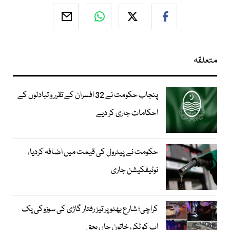
متعلقہ
پنجاب حکومت نے 32 افسران کے تقرر و تبادلوں کے
احکامات جاری کر دیے
حکومت نے پیٹرول کی قیمت میں اضافہ کردیا،
نوٹیفکیشن جاری
کراچی؛ شارع بھٹو پر تیز رفتار گاڑی کی سوزوکی پک
اپ کو ٹکر، خاتون جاں بحق