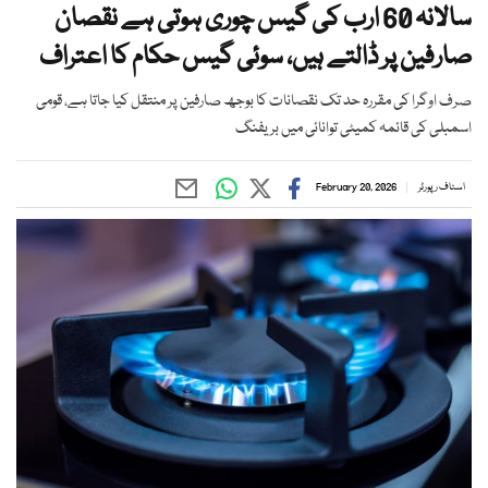
سالانہ 60 ارب کی گیس چوری ہوتی ہے نقصان
صارفین پر ڈالتے ہیں، سوئی گیس حکام کا اعتراف
صرف اوگرا کی مقررہ حد تک نقصانات کا بوجھ صارفین پر منتقل کیا جاتا ہے، قومی
اسمبلی کی قائمہ کمیٹی توانائی میں بریفنگ
اسٹاف رپورٹر
February 20, 2026