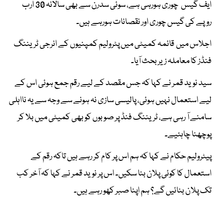
ایف گیس چوری ہورہی ہے، سوئی سدرن سے بھی سالانہ 30 ارب
روپے کی گیس چوری اور نقصانات ہورہے ہیں۔
اجلاس میں قائمہ کمیٹی میں پٹرولیم کمپنیوں کے انرجی ٹریننگ
فنڈز کا معاملہ زیر بحث آیا۔
سید نوید قمر نے کہا کہ جس مقصد کے لیے رقم جمع ہوئی اس کے
لیے استعمال نہیں ہوئی، پالیسی سازی نہ ہونے سے وجہ سے یہ نااہلی
سامنے آ رہی ہے، ٹریننگ فنڈ پر صوبوں کو بھی کمیٹی میں بلا کر
پوچھنا چاہئیے۔
پیٹرولیم حکام نے کہا کہ ہم اس پر کام کر رہے ہیں تاکہ رقم کے
استعمال کا کوئی پلان بنا سکیں۔ اس پر نوید قمر نے کہا کہ آخر کب
تک پلان بنائیں گے؟ ہم اپنا صبر کھو رہے ہیں۔