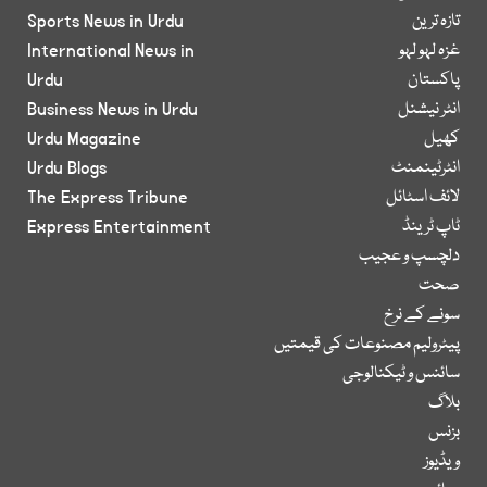
تازہ ترین
Sports News in Urdu
غزہ لہو لہو
International News in
پاکستان
Urdu
انٹر نیشنل
Business News in Urdu
کھیل
Urdu Magazine
انٹرٹینمنٹ
Urdu Blogs
لائف اسٹائل
The Express Tribune
ٹاپ ٹرینڈ
Express Entertainment
دلچسپ و عجیب
صحت
سونے کے نرخ
پیٹرولیم مصنوعات کی قیمتیں
سائنس و ٹیکنالوجی
بلاگ
بزنس
ویڈیوز