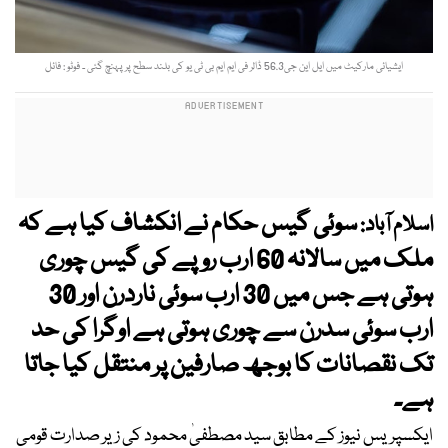
ایشیائی مارکیٹ میں ایل این جی56.3 ڈالر فی ایم ایم بی ٹی یو کی بلند سطح پر پہنچ گئی ۔ فوٹو : فائل
سوئی گیس حکام نے انکشاف کیا ہے کہ
اسلام آباد:
ملک میں سالانہ 60 ارب روپے کی گیس چوری
ہوتی ہے جس میں 30 ارب سوئی ناردرن اور 30
ارب سوئی سدرن سے چوری ہوتی ہے اوگرا کی حد
تک نقصانات کا بوجھ صارفین پر منتقل کیا جاتا
ہے۔
ایکسپریس نیوز کے مطابق سید مصطفیٰ محمود کی زیر صدارت قومی