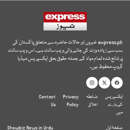
express.pk
خبروں اور حالات حاضرہ سے متعلق پاکستان کی
سب سے زیادہ وزٹ کی جانے والی ویب سائٹ ہے۔ اس ویب سائٹ
پر شائع شدہ تمام مواد کے جملہ حقوق بحق ایکسپریس میڈیا
گروپ محفوظ ہیں۔
ایکسپریس
ضابطہ
Privacy
Contact
کے بارے
اخلاق
Policy
Us
میں
صفحۂ اول
Showbiz News in Urdu