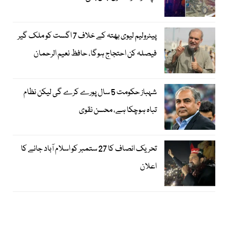
پیٹرولیم لیوی بھتہ کے خلاف 7 اگست کو ملک گیر
فیصلہ کن احتجاج ہوگا، حافظ نعیم الرحمان
شہباز حکومت 5 سال پورے کرے گی لیکن نظام
تباہ ہوچکا ہے، محسن نقوی
تحریک انصاف کا 27 ستمبر کو اسلام آباد جانے کا
اعلان