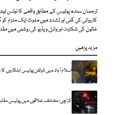
ترجمان سندھ پولیس کے مطابق واقعے کا نوٹس لیت
کارروائی کی گئی اور تشدد میں ملوث ایک ملزم کو گرف
خاتون کی شکایت اور وائرل ویڈیو کی روشنی میں مقد
مزید پڑھیں
اسلام آباد میں ڈولفن پولیس اہلکاروں کا 
کراچی: مختلف علاقوں میں پولیس مقابلے، 3 زخمیوں سمیت 4 ملزمان 