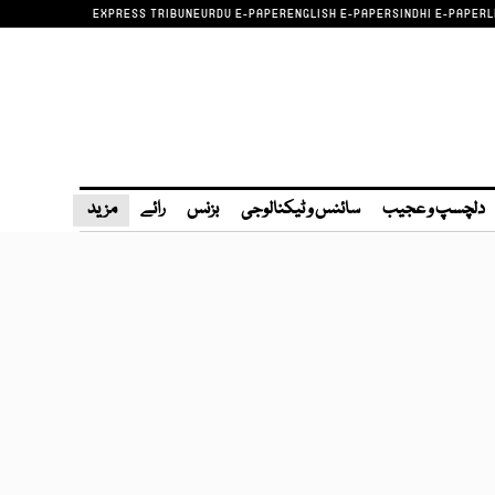
EXPRESS TRIBUNE
URDU E-PAPER
ENGLISH E-PAPER
SINDHI E-PAPER
L
دلچسپ و عجیب
سائنس و ٹیکنالوجی
بزنس
رائے
مزید