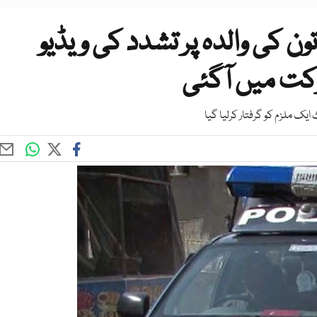
ن کی والدہ پر تشدد کی ویڈیو
رکت میں آگئی
یک ملزم کو گرفتار کرلیا گیا