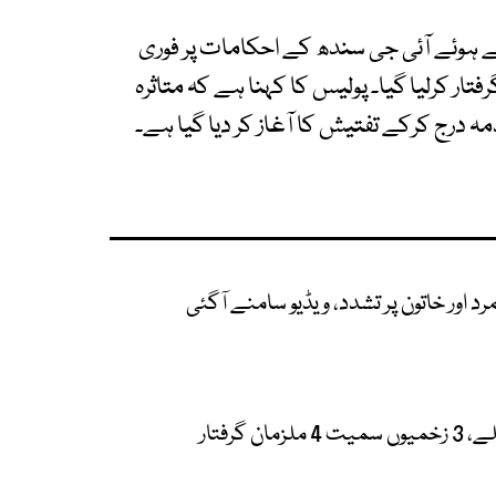
ے ہوئے آئی جی سندھ کے احکامات پر فوری
تار کرلیا گیا۔ پولیس کا کہنا ہے کہ متاثرہ
مہ درج کرکے تفتیش کا آغاز کر دیا گیا ہے۔
مرد اور خاتون پر تشدد، ویڈیو سامنے آگئی
گرفتار