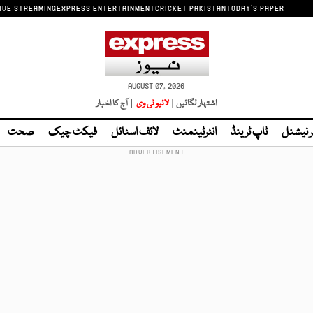
IVE STREAMING
EXPRESS ENTERTAINMENT
CRICKET PAKISTAN
TODAY'S PAPER
AUGUST 07, 2026
اشتہار لگائیں |
لائیو ٹی وی
| آج کا اخبار
ر نیشنل
ٹاپ ٹرینڈ
انٹرٹینمنٹ
لائف اسٹائل
فیکٹ چیک
صحت