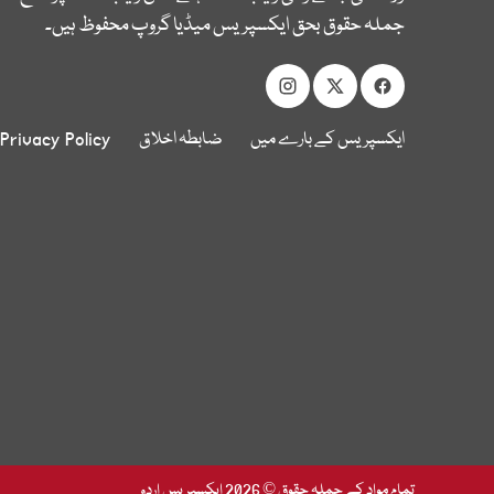
جملہ حقوق بحق ایکسپریس میڈیا گروپ محفوظ ہیں۔
ایکسپریس کے بارے میں
ضابطہ اخلاق
Privacy Policy
تمام مواد کے جملہ حقوق © 2026 ایکسپریس اردو