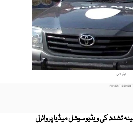
فوٹو: فائل
ینہ تشدد کی ویڈیو سوشل میڈیا پر وائرل