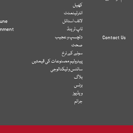
کھیل
انٹرٹینمنٹ
لائف اسٹائل
bune
ٹاپ ٹرینڈ
inment
دلچسپ و عجیب
Contact Us
صحت
سونے کے نرخ
پیٹرولیم مصنوعات کی قیمتیں
سائنس و ٹیکنالوجی
بلاگ
بزنس
ویڈیوز
جرائم