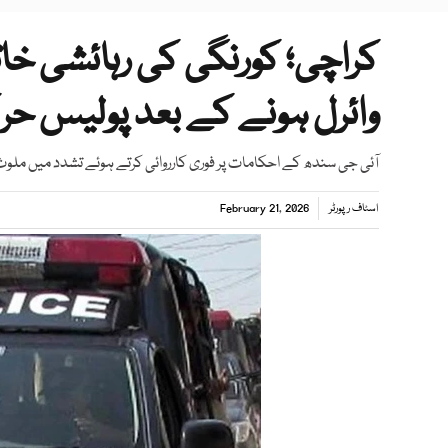
کراچی؛ کورنگی کی رہائشی خاتو
وائرل ہونے کے بعد پولیس ح
آئی جی سندھ کے احکامات پر فوری کارروائی کرتے ہوئے تشدد میں ملوث ا
اسٹاف رپورٹر
February 21, 2026