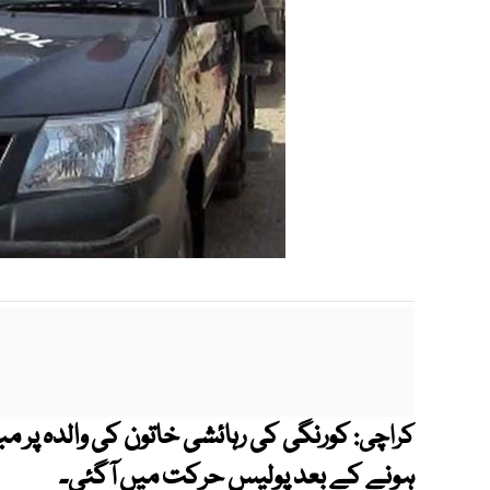
کورنگی کی رہائشی خاتون کی والدہ پر مب
کراچی:
ہونے کے بعد پولیس حرکت میں آگئی۔