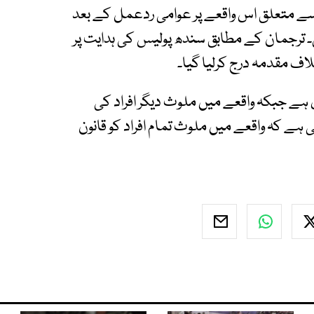
ے متعلق اس واقعے پر عوامی ردعمل کے بعد
کی۔ ترجمان کے مطابق سندھ پولیس کی ہدایت پر
ف مقدمہ درج کرلیا گیا۔
 ہے جبکہ واقعے میں ملوث دیگر افراد کی
 ہے کہ واقعے میں ملوث تمام افراد کو قانون