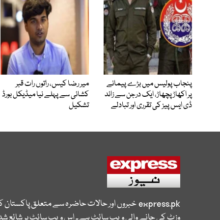
پنجاب پولیس میں بڑے پیمانے
میر رضا کیس، راتوں رات قبر
پر اکھاڑ پچھاڑ، ایک درجن سے زائد
کشائی سے پہلے نیا میڈیکل بورڈ
ڈی ایس پیز کی تقرری اور تبادلے
تشکیل
express.pk
خبروں اور حالات حاضرہ سے متعلق پاکستان 
وزٹ کی جانے والی ویب سائٹ ہے۔ اس ویب سائٹ پر شائع شدہ