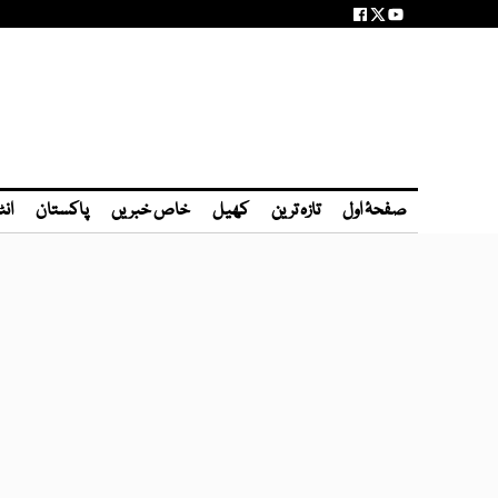
صفحۂ اول
تازہ ترین
کھیل
خاص خبریں
پاکستان
انٹ