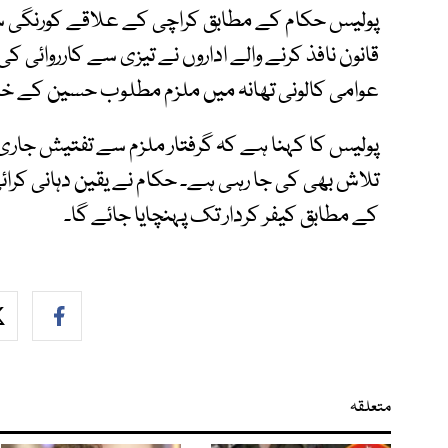
پولیس حکام کے مطابق کراچی کے علاقے کورنگی س
قانون نافذ کرنے والے اداروں نے تیزی سے کارروائی 
عوامی کالونی تھانہ میں ملزم مطلوب حسین کے خلا
پولیس کا کہنا ہے کہ گرفتار ملزم سے تفتیش جاری
تلاش بھی کی جا رہی ہے۔ حکام نے یقین دہانی کرائی
کے مطابق کیفر کردار تک پہنچایا جائے گا۔
متعلقہ