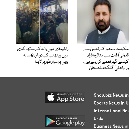
حکومت سندھ کے تعاون سے
راولپنڈی میں والد کے ساتھ گاڑی
قدرتی آفات سے متاثرہ افراد
میں بیٹھنے کے دوران 6 سالہ
کیلئے گھر تعمیر کر رہے ہیں،
بچی پراسرار طور پر لاپتا
وزیراعلیٰ گلگت بلتستان
Showbiz News in
Sports News in U
International Ne
Urdu
Business News in