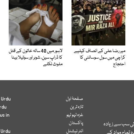
میر رضا علی کے انصاف کیلیے
لاہور میں 40 سالہ خاتون کے قتل
کراچی میں سول سوسائٹی کا
کا ڈراپ سین، شوہر اور سوتیلا بیٹا
احتجاج
ملوث نکلے
صفحۂ اول
 Urdu
تازہ ترین
rdu
غزہ لہو لہو
ws in
پاکستان
کی سب سے زیادہ
انٹر نیشنل
 Urdu
 تمام مواد کے