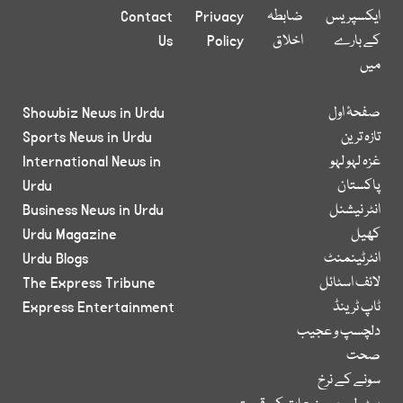
ایکسپریس
ضابطہ
Privacy
Contact
کے بارے
اخلاق
Policy
Us
میں
صفحۂ اول
Showbiz News in Urdu
تازہ ترین
Sports News in Urdu
غزہ لہو لہو
International News in
پاکستان
Urdu
انٹر نیشنل
Business News in Urdu
کھیل
Urdu Magazine
انٹرٹینمنٹ
Urdu Blogs
لائف اسٹائل
The Express Tribune
ٹاپ ٹرینڈ
Express Entertainment
دلچسپ و عجیب
صحت
سونے کے نرخ