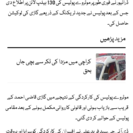
ڈرائیور نے فوری طور پر موٹروے پولیس کی 130 ہیلپ لائن پر اطلاع دی
جس کے بعد پولیس نے جدید ٹریکنگ کے ذریعے گاڑی کی لوکیشن
حاصل کی۔
مزید پڑھیں
کراچی میں مزدا کی ٹکر سے بچی جاں
بحق
موٹروے پولیس کی کارکردگی کے نتیجے میں گاڑی قاضی احمد کے
قریب سے بازیاب ہوئی اور قانونی کارروائی مکمل ہونے کے بعد مقامی
پولیس کے حوالے کر دی گئی۔
ڈی آئی جی سید فرید علی نے افسران کی کارکردگی کو سراہا اور بروقت