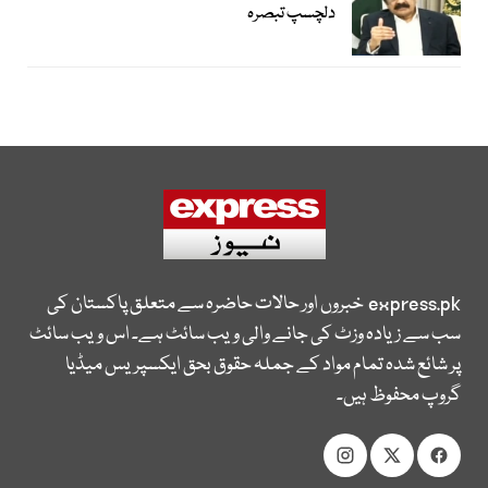
دلچسپ تبصرہ
express.pk
خبروں اور حالات حاضرہ سے متعلق پاکستان کی
سب سے زیادہ وزٹ کی جانے والی ویب سائٹ ہے۔ اس ویب سائٹ
پر شائع شدہ تمام مواد کے جملہ حقوق بحق ایکسپریس میڈیا
گروپ محفوظ ہیں۔