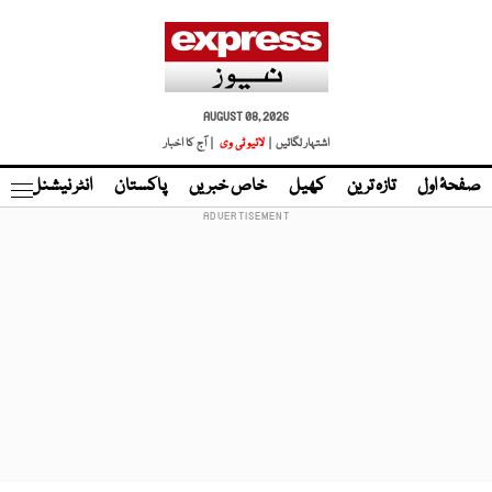
AUGUST 08, 2026
اشتہار لگائیں |
لائیو ٹی وی
| آج کا اخبار
صفحۂ اول
تازہ ترین
کھیل
خاص خبریں
پاکستان
انٹر نیشنل
ٹا