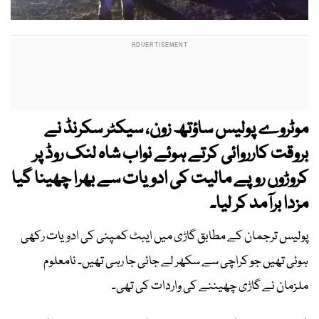
موٹروے پولیس ساؤتھ زون، سیکٹر سکرنڈ نے
بروقت کارروائی کرتے ہوئے نواب شاہ لنک روڈ پر
کروڑوں روپے مالیت کی ادویات سے بھرا چھینا گیا
مزدا برآمد کر لیا۔
پولیس ترجمان کے مطابق گاڑی میں ایبٹ کمپنی کی ادویات رکھی
ہوئی تھیں جو کراچی سے سکھر لے جائی جا رہی تھیں۔ نامعلوم
ملزمان نے گاڑی چھیننے کی واردات کی تھی۔