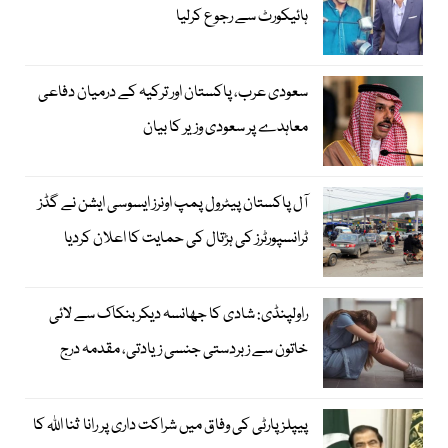
ہائیکورٹ سے رجوع کرلیا
سعودی عرب، پاکستان اور ترکیہ کے درمیان دفاعی
معاہدے پر سعودی وزیر کا بیان
آل پاکستان پیٹرول پمپ اونرز ایسوسی ایشن نے گڈز
ٹرانسپورٹرز کی ہڑتال کی حمایت کا اعلان کردیا
راولپنڈی: شادی کا جھانسہ دیکر بنکاک سے لائی
خاتون سے زبردستی جنسی زیادتی، مقدمہ درج
پیپلز پارٹی کی وفاق میں شراکت داری پر رانا ثنا اللہ کا