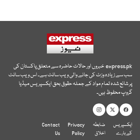
express.pk
خبروں اور حالات حاضرہ سے متعلق پاکستان کی
سب سے زیادہ وزٹ کی جانے والی ویب سائٹ ہے۔ اس ویب سائٹ
پر شائع شدہ تمام مواد کے جملہ حقوق بحق ایکسپریس میڈیا
گروپ محفوظ ہیں۔
ایکسپریس
ضابطہ
Privacy
Contact
کے بارے
اخلاق
Policy
Us