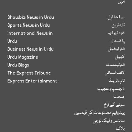
میں
صفحۂ اول
Showbiz News in Urdu
تازہ ترین
Sports News in Urdu
غزہ لہو لہو
International News in
پاکستان
Urdu
انٹر نیشنل
Business News in Urdu
کھیل
Urdu Magazine
انٹرٹینمنٹ
Urdu Blogs
لائف اسٹائل
The Express Tribune
ٹاپ ٹرینڈ
Express Entertainment
دلچسپ و عجیب
صحت
سونے کے نرخ
پیٹرولیم مصنوعات کی قیمتیں
سائنس و ٹیکنالوجی
بلاگ