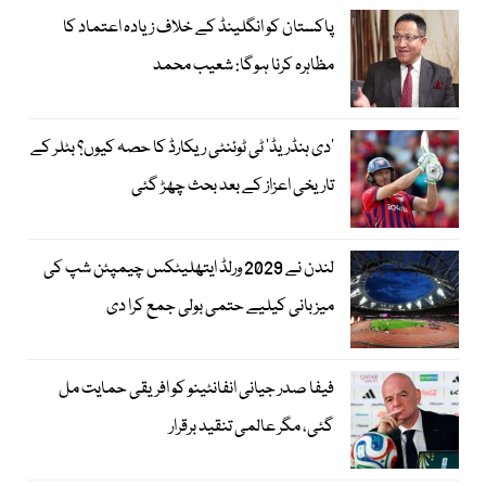
پاکستان کو انگلینڈ کے خلاف زیادہ اعتماد کا
مظاہرہ کرنا ہوگا: شعیب محمد
’دی ہنڈریڈ‘ ٹی ٹوئنٹی ریکارڈ کا حصہ کیوں؟ بٹلر کے
تاریخی اعزاز کے بعد بحث چھڑ گئی
لندن نے 2029 ورلڈ ایتھلیٹکس چیمپئن شپ کی
میزبانی کیلیے حتمی بولی جمع کرا دی
فیفا صدر جیانی انفانٹینو کو افریقی حمایت مل
گئی، مگر عالمی تنقید برقرار