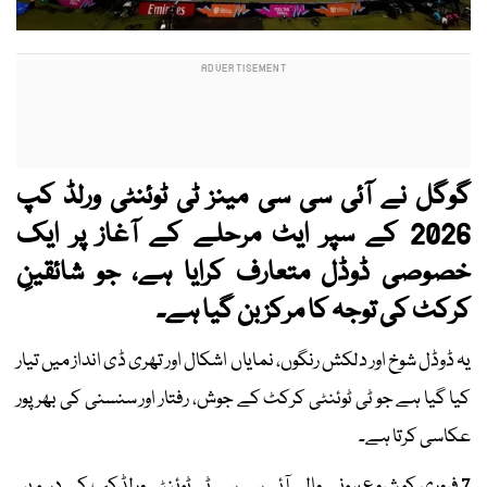
گوگل نے آئی سی سی مینز ٹی ٹوئنٹی ورلڈ کپ
2026 کے سپر ایٹ مرحلے کے آغاز پر ایک
خصوصی ڈوڈل متعارف کرایا ہے، جو شائقینِ
کرکٹ کی توجہ کا مرکز بن گیا ہے۔
یہ ڈوڈل شوخ اور دلکش رنگوں، نمایاں اشکال اور تھری ڈی انداز میں تیار
کیا گیا ہے جو ٹی ٹوئنٹی کرکٹ کے جوش، رفتار اور سنسنی کی بھرپور
عکاسی کرتا ہے۔
7 فروری کو شروع ہونے والے آئی سی سی ٹی ٹوئنٹی ورلڈکپ کے دسویں