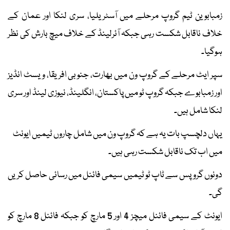
زمبابوین ٹیم گروپ مرحلے میں آسٹریلیا، سری لنکا اور عمان کے
خلاف ناقابل شکست رہی جبکہ آئرلینڈ کے خلاف میچ بارش کی نظر
ہوگیا۔
سپر ایٹ مرحلے کے گروپ ون میں بھارت، جنوبی افریقا، ویسٹ انڈیز
اور زمبابوے جبکہ گروپ ٹو میں پاکستان، انگلینڈ، نیوزی لینڈ اور سری
لنکا شامل ہیں۔
یہاں دلچسپ بات یہ ہے کہ گروپ ون میں شامل چاروں ٹیمیں ایونٹ
میں اب تک ناقابل شکست رہی ہیں۔
دونوں گروپس سے ٹاپ ٹو ٹیمیں سیمی فائنل میں رسائی حاصل کریں
گی۔
ایونٹ کے سیمی فائنل میچز 4 اور 5 مارچ کو جبکہ فائنل 8 مارچ کو