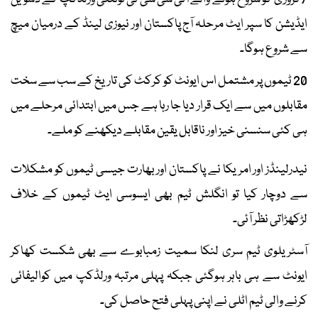
ایڈیشن کا سپر ایٹ مرحلہ آج پاکستان اور نیوزی لینڈ کے درمیان میچ
سے شروع ہوگا۔
20 ٹیموں پر مشتمل اس ایونٹ کو کرکٹ کی تاریخ کے سب سے سخت
مقابلوں میں سے ایک قرار دیا جا رہا ہے جس میں ابتدائی مرحلے میں
ہی کئی سنسنی خیز اور ناقابل یقین مقابلے دیکھنے کو ملے۔
نیدرلینڈز اور امریکا نے پاکستان اور بھارت جیسی ٹیموں کو مشکلات
سے دوچار کیا تو انگلش ٹیم بھی ایسوسی ایٹ ٹیموں کے خلاف
لڑکھڑاتی نظر آئی۔
آسٹریلوی ٹیم سری لنکا سمیت زمبابوے سے بھی شکست کھاکر
ایونٹ سے ہی باہر ہوگئی جبکہ پہلی مرتبہ ورلڈکپ میں کوالیفائی
کرنے والی ٹیم اٹلی نے اپنی پہلی فتح حاصل کی۔