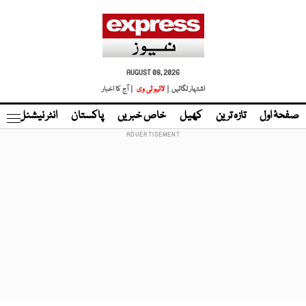
AUGUST 08, 2026
اشتہار لگائیں |
لائیو ٹی وی
| آج کا اخبار
صفحۂ اول
تازہ ترین
کھیل
خاص خبریں
پاکستان
انٹر نیشنل
ٹا