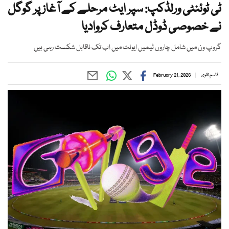
ٹی ٹوئنٹی ورلڈکپ: سپر ایٹ مرحلے کے آغاز پر گوگل
نے خصوصی ڈوڈل متعارف کروادیا
گروپ ون میں شامل چاروں ٹیمیں ایونٹ میں اب تک ناقابل شکست رہی ہیں
قاسم نقوی
February 21, 2026