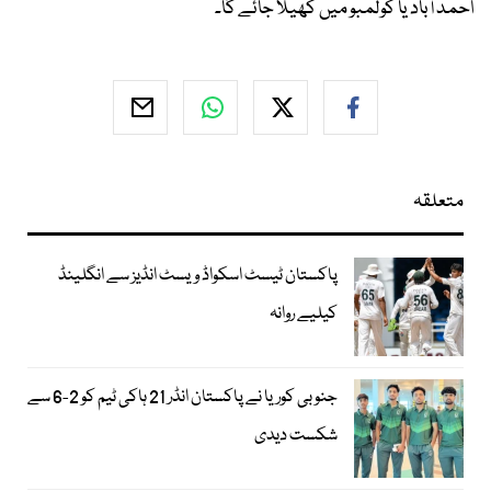
احمد آباد یا کولمبو میں کھیلا جائے گا۔
متعلقہ
پاکستان ٹیسٹ اسکواڈ ویسٹ انڈیز سے انگلینڈ
کیلیے روانہ
جنوبی کوریا نے پاکستان انڈر 21 ہاکی ٹیم کو 2-6 سے
شکست دیدی