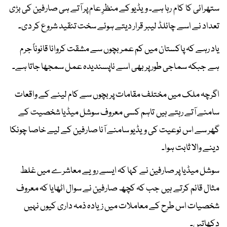
ستھرائی کا کام رہا ہے۔ ویڈیو کے منظرِ عام پر آتے ہی صارفین کی بڑی
تعداد نے اسے چائلڈ لیبر قرار دیتے ہوئے سخت تنقید شروع کر دی۔
یاد رہے کہ پاکستان میں کم عمر بچوں سے مشقت کروانا قانوناً جرم
ہے جبکہ سماجی طور پر بھی اسے ناپسندیدہ عمل سمجھا جاتا ہے۔
اگرچہ ملک میں مختلف مقامات پر بچوں سے کام لینے کے واقعات
سامنے آتے رہتے ہیں تاہم کسی معروف سوشل میڈیا شخصیت کے
گھر سے اس نوعیت کی ویڈیو سامنے آنا صارفین کے لیے خاصا چونکا
دینے والا ثابت ہوا۔
سوشل میڈیا پر صارفین نے کہا کہ ایسے رویے معاشرے میں غلط
مثال قائم کرتے ہیں جب کہ کچھ صارفین نے سوال اٹھایا کہ معروف
شخصیات اس طرح کے معاملات میں زیادہ ذمہ داری کیوں نہیں
دکھاتیں۔