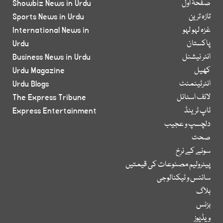
صفحۂ اول
Showbiz News in Urdu
تازہ ترین
Sports News in Urdu
غزہ لہو لہو
International News in
پاکستان
Urdu
انٹر نیشنل
Business News in Urdu
کھیل
Urdu Magazine
انٹرٹینمنٹ
Urdu Blogs
لائف اسٹائل
The Express Tribune
ٹاپ ٹرینڈ
Express Entertainment
دلچسپ و عجیب
صحت
سونے کے نرخ
پیٹرولیم مصنوعات کی قیمتیں
سائنس و ٹیکنالوجی
بلاگ
بزنس
ویڈیوز