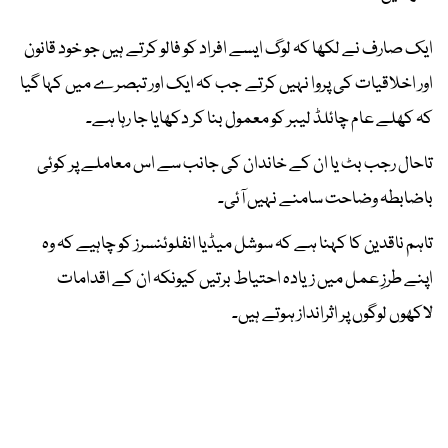
ایک صارف نے لکھا کہ لوگ ایسے افراد کو فالو کرتے ہیں جو خود قانون
اور اخلاقیات کی پروا نہیں کرتے جب کہ ایک اور تبصرے میں کہا گیا
کہ کھلے عام چائلڈ لیبر کو معمول بنا کر دکھایا جا رہا ہے۔
تاحال رجب بٹ یا ان کے خاندان کی جانب سے اس معاملے پر کوئی
باضابطہ وضاحت سامنے نہیں آئی۔
تاہم ناقدین کا کہنا ہے کہ سوشل میڈیا انفلوئنسرز کو چاہیے کہ وہ
اپنے طرزِ عمل میں زیادہ احتیاط برتیں کیونکہ ان کے اقدامات
لاکھوں لوگوں پر اثرانداز ہوتے ہیں۔