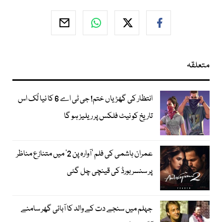
متعلقہ
انتظار کی گھڑیاں ختم! جی ٹی اے 6 کا نیا لُک اس
تاریخ کو نیٹ فلکس پر ریلیز ہو گا
عمران ہاشمی کی فلم ’آوارہ پن 2‘ میں متنازع مناظر
پر سنسر بورڈ کی قینچی چل گئی
جہلم میں سنجے دت کے والد کا آبائی گھر سامنے