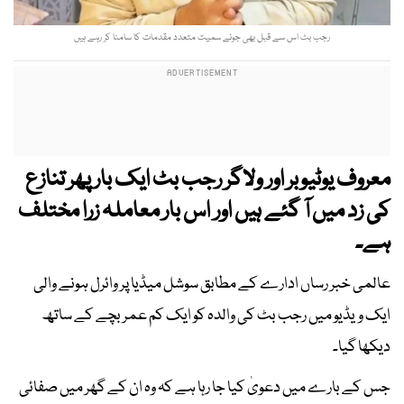
رجب بٹ اس سے قبل بھی جوئے سمیت متعدد مقدمات کا سامنا کر رہے ہیں
معروف یوٹیوبر اور ولاگر رجب بٹ ایک بار پھر تنازع
کی زد میں آ گئے ہیں اور اس بار معاملہ زرا مختلف
ہے۔
عالمی خبر رساں ادارے کے مطابق سوشل میڈیا پر وائرل ہونے والی
ایک ویڈیو میں رجب بٹ کی والدہ کو ایک کم عمر بچے کے ساتھ
دیکھا گیا۔
جس کے بارے میں دعویٰ کیا جا رہا ہے کہ وہ ان کے گھر میں صفائی