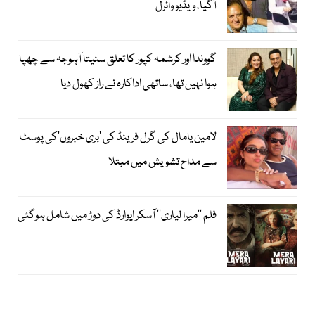
آگیا، ویڈیو وائرل
گووندا اور کرشمہ کپور کا تعلق سنیتا آہوجہ سے چھپا
ہوا نہیں تھا، ساتھی اداکارہ نے راز کھول دیا
لامین یامال کی گرل فرینڈ کی ’بری خبروں‘کی پوسٹ
سے مداح تشویش میں مبتلا
فلم ’’میرا لیاری‘‘ آسکر ایوارڈ کی دوڑ میں شامل ہوگئی