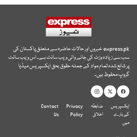
express.pk
خبروں اور حالات حاضرہ سے متعلق پاکستان کی
سب سے زیادہ وزٹ کی جانے والی ویب سائٹ ہے۔ اس ویب سائٹ
پر شائع شدہ تمام مواد کے جملہ حقوق بحق ایکسپریس میڈیا
گروپ محفوظ ہیں۔
ایکسپریس
ضابطہ
Privacy
Contact
کے بارے
اخلاق
Policy
Us
میں