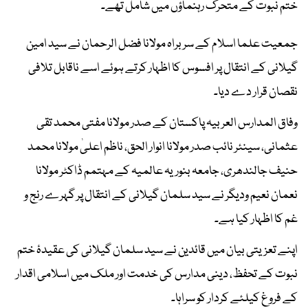
ختم نبوت کے متحرک رہنماؤں میں شامل تھے۔
جمعیت علما اسلام کے سربراہ مولانا فضل الرحمان نے سید امین
گیلانی کے انتقال پر افسوس کا اظہار کرتے ہوئے اسے ناقابل تلافی
نقصان قرار دے دیا۔
وفاق المدارس العربیہ پاکستان کے صدر مولانا مفتی محمد تقی
عثمانی، سینئر نائب صدر مولانا انوار الحق، ناظم اعلیٰ مولانا محمد
حنیف جالندھری، جامعہ بنوریہ عالمیہ کے مہتمم ڈاکٹر مولانا
نعمان نعیم ودیگر نے سید سلمان گیلانی کے انتقال پر گہرے رنج و
غم کا اظہار کیا ہے۔
اپنے تعزیتی بیان میں قائدین نے سید سلمان گیلانی کی عقیدۂ ختم
نبوت کے تحفظ، دینی مدارس کی خدمت اور ملک میں اسلامی اقدار
کے فروغ کیلئے کردار کو سراہا۔