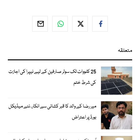
متعلقہ
25 کلوواٹ تک سولر صارفین کے لیے نیپرا کی اجازت
کی شرط ختم
میر رضا کے والد کا قبر کشائی سے انکار، نئے میڈیکل
بورڈ پر اعتراض