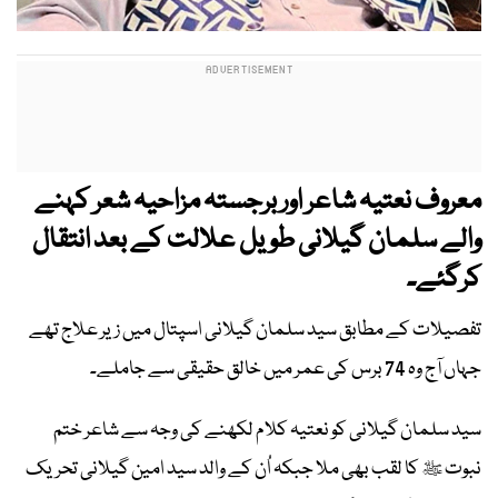
معروف نعتیہ شاعر اور برجستہ مزاحیہ شعر کہنے
والے سلمان گیلانی طویل علالت کے بعد انتقال
کرگئے۔
تفصیلات کے مطابق سید سلمان گیلانی اسپتال میں زیر علاج تھے
جہاں آج وہ 74 برس کی عمر میں خالق حقیقی سے جاملے۔
سید سلمان گیلانی کو نعتیہ کلام لکھنے کی وجہ سے شاعر ختم
نبوت ﷺ کا لقب بھی ملا جبکہ اُن کے والد سید امین گیلانی تحریک