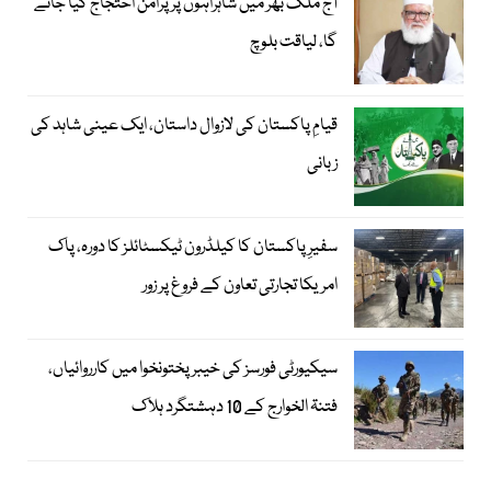
آج ملک بھر میں شاہراہوں پر پرامن احتجاج کیا جائے
گا، لیاقت بلوچ
قیامِ پاکستان کی لازوال داستان، ایک عینی شاہد کی
زبانی
سفیرِ پاکستان کا کیلڈرون ٹیکسٹائلز کا دورہ، پاک
امریکا تجارتی تعاون کے فروغ پر زور
سیکیورٹی فورسز کی خیبر پختونخوا میں کارروائیاں،
فتنۃ الخوارج کے 10 دہشتگرد ہلاک