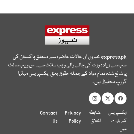
express.pk
خبروں اور حالات حاضرہ سے متعلق پاکستان کی
سب سے زیادہ وزٹ کی جانے والی ویب سائٹ ہے۔ اس ویب سائٹ
پر شائع شدہ تمام مواد کے جملہ حقوق بحق ایکسپریس میڈیا
گروپ محفوظ ہیں۔
ایکسپریس
ضابطہ
Privacy
Contact
کے بارے
اخلاق
Policy
Us
میں