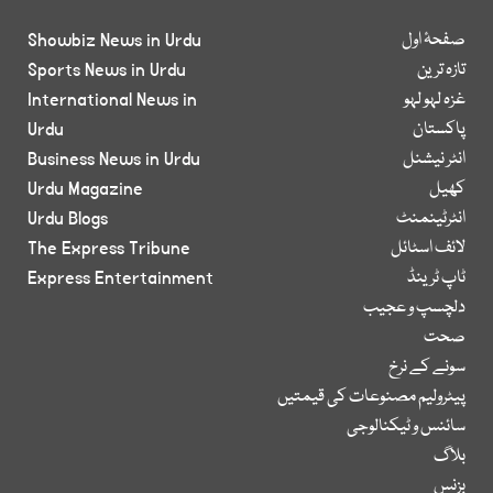
صفحۂ اول
Showbiz News in Urdu
تازہ ترین
Sports News in Urdu
غزہ لہو لہو
International News in
پاکستان
Urdu
انٹر نیشنل
Business News in Urdu
کھیل
Urdu Magazine
انٹرٹینمنٹ
Urdu Blogs
لائف اسٹائل
The Express Tribune
ٹاپ ٹرینڈ
Express Entertainment
دلچسپ و عجیب
صحت
سونے کے نرخ
پیٹرولیم مصنوعات کی قیمتیں
سائنس و ٹیکنالوجی
بلاگ
بزنس