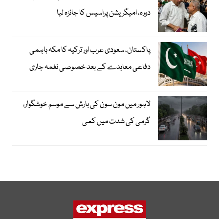
دورہ، امیگریشن پراسیس کا جائزہ لیا
پاکستان، سعودی عرب اور ترکیہ کا مکہ باہمی
دفاعی معاہدے کے بعد خصوصی نغمہ جاری
لاہور میں مون سون کی بارش سے موسم خوشگوار،
گرمی کی شدت میں کمی