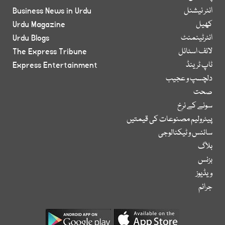
انٹر نیشنل
Business News in Urdu
کھیل
Urdu Magazine
انٹرٹینمنٹ
Urdu Blogs
لائف اسٹائل
The Express Tribune
ٹاپ ٹرینڈ
Express Entertainment
دلچسپ و عجیب
صحت
سونے کے نرخ
پیٹرولیم مصنوعات کی قیمتیں
سائنس و ٹیکنالوجی
بلاگ
بزنس
ویڈیوز
جرائم