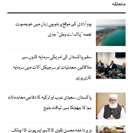
متعلقہ
یومِ آزادی کے موقع پر بلوچی زبان میں خوبصورت
نغمہ ’’پاک اے وطن‘‘ جاری
سفیر پاکستان کی امریکی سرمایہ کاروں سے
ملاقاتیں، معدنیات اور سرجیکل آلات میں سرمایہ
کاری پر زور
پاکستان، سعودی عرب اور ترکیہ کا دفاعی معاہدہ تازہ
ہوا کا جھونکا ہے، لیاقت بلوچ
وزیر داخلہ محسن نقوی کا لاہور ایئر پورٹ کا اچانک