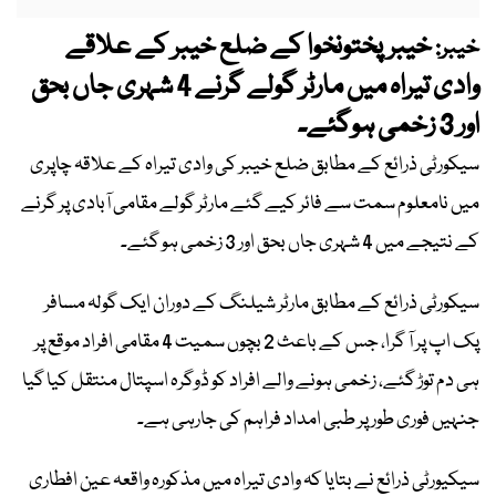
خیبرپختونخوا کے ضلع خیبر کے علاقے
خیبر:
وادی تیراہ میں مارٹر گولے گرنے 4 شہری جاں بحق
اور 3 زخمی ہوگئے۔
سیکورٹی ذرائع کے مطابق ضلع خیبر کی وادی تیراہ کے علاقہ چاپری
میں نامعلوم سمت سے فائر کیے گئے مارٹر گولے مقامی آبادی پر گرنے
کے نتیجے میں 4 شہری جاں بحق اور 3 زخمی ہو گئے۔
سیکورٹی ذرائع کے مطابق مارٹر شیلنگ کے دوران ایک گولہ مسافر
پک اپ پر آ گرا، جس کے باعث 2 بچوں سمیت 4 مقامی افراد موقع پر
ہی دم توڑ گئے، زخمی ہونے والے افراد کو ڈوگرہ اسپتال منتقل کیا گیا
جنہیں فوری طور پر طبی امداد فراہم کی جارہی ہے۔
سیکیورٹی ذرائع نے بتایا کہ وادی تیراہ میں مذکورہ واقعہ عین افطاری