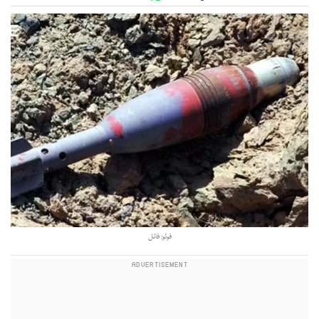
فوٹو: فائل