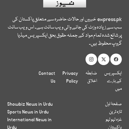
express.pk
خبروں اور حالات حاضرہ سے متعلق پاکستان کی
سب سے زیادہ وزٹ کی جانے والی ویب سائٹ ہے۔ اس ویب سائٹ
پر شائع شدہ تمام مواد کے جملہ حقوق بحق ایکسپریس میڈیا
گروپ محفوظ ہیں۔
ایکسپریس
ضابطہ
Privacy
Contact
کے بارے
اخلاق
Policy
Us
میں
صفحۂ اول
Showbiz News in Urdu
تازہ ترین
Sports News in Urdu
غزہ لہو لہو
International News in
پاکستان
Urdu