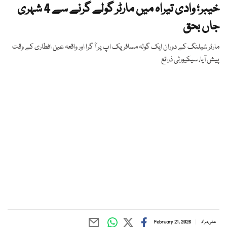
خیبر؛ وادی تیراہ میں مارٹر گولے گرنے سے 4 شہری
جاں بحق
مارٹر شیلنگ کے دوران ایک گولہ مسافر پک اپ پر آ گرا اور واقعہ عین افطاری کے وقت
پیش آیا، سیکیورٹی ذرائع
علی مراد
February 21, 2026