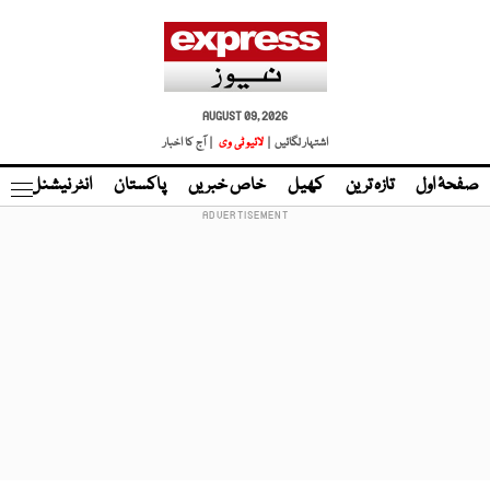
AUGUST 09, 2026
اشتہار لگائیں |
لائیو ٹی وی
| آج کا اخبار
صفحۂ اول
تازہ ترین
کھیل
خاص خبریں
پاکستان
انٹر نیشنل
ٹا