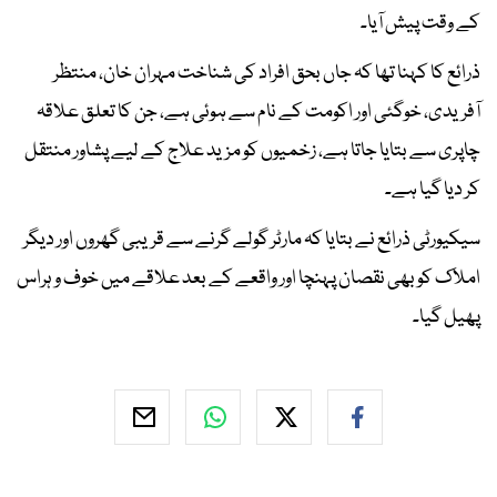
کے وقت پیش آیا۔
ذرائع کا کہنا تھا کہ جاں بحق افراد کی شناخت مہران خان، منتظر
آفریدی، خوگئی اور اکومت کے نام سے ہوئی ہے، جن کا تعلق علاقہ
چاپری سے بتایا جاتا ہے، زخمیوں کو مزید علاج کے لیے پشاور منتقل
کر دیا گیا ہے۔
سیکیورٹی ذرائع نے بتایا کہ مارٹر گولے گرنے سے قریبی گھروں اور دیگر
املاک کو بھی نقصان پہنچا اور واقعے کے بعد علاقے میں خوف و ہراس
پھیل گیا۔