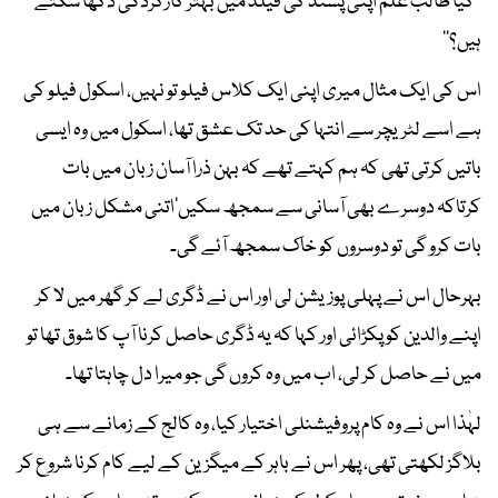
’’کیا طالب علم اپنی پسند کی فیلڈ میں بہتر کارکردگی دکھا سکتے
ہیں؟‘‘
اس کی ایک مثال میری اپنی ایک کلاس فیلو تو نہیں، اسکول فیلو کی
ہے اسے لٹریچر سے انتہا کی حد تک عشق تھا، اسکول میں وہ ایسی
باتیں کرتی تھی کہ ہم کہتے تھے کہ بہن ذرا آسان زبان میں بات
کرتاکہ دوسرے بھی آسانی سے سمجھ سکیں‘اتنی مشکل زبان میں
بات کرو گی تو دوسروں کو خاک سمجھ آئے گی۔
بہرحال اس نے پہلی پوزیشن لی اور اس نے ڈگری لے کر گھر میں لا کر
اپنے والدین کو پکڑائی اور کہا کہ یہ ڈگری حاصل کرنا آپ کا شوق تھا تو
میں نے حاصل کر لی، اب میں وہ کروں گی جو میرا دل چاہتا تھا۔
لہٰذا اس نے وہ کام پروفیشنلی اختیار کیا، وہ کالج کے زمانے سے ہی
بلاگز لکھتی تھی، پھر اس نے باہر کے میگزین کے لیے کام کرنا شروع کر