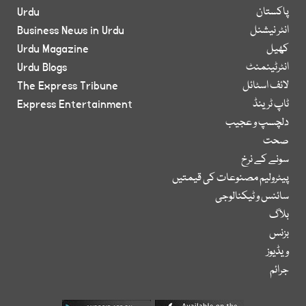
پاکستان
Urdu
انٹر نیشنل
Business News in Urdu
کھیل
Urdu Magazine
انٹرٹینمنٹ
Urdu Blogs
لائف اسٹائل
The Express Tribune
ٹاپ ٹرینڈ
Express Entertainment
دلچسپ و عجیب
صحت
سونے کے نرخ
پیٹرولیم مصنوعات کی قیمتیں
سائنس و ٹیکنالوجی
بلاگ
بزنس
ویڈیوز
جرائم