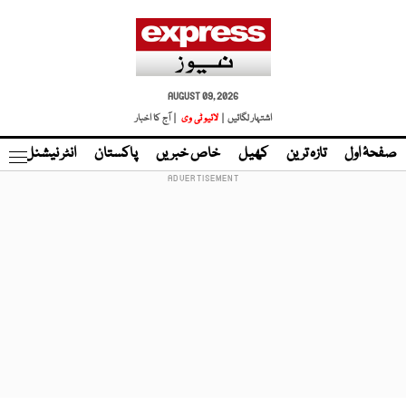
AUGUST 09, 2026
اشتہار لگائیں |
لائیو ٹی وی
| آج کا اخبار
صفحۂ اول
تازہ ترین
کھیل
خاص خبریں
پاکستان
انٹر نیشنل
ٹا