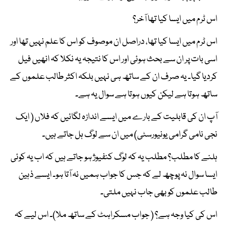
اس ٹرم میں ایسا کیا تھا آخر؟
اس ٹرم میں ایسا کیا تھا، دراصل ان موصوف کو اس کا علم نہیں تھا اور
اسی بات پر ان سے بحث ہوئی اور اس کا نتیجہ یہ نکلا کہ انھیں فیل
کردیا گیا۔ یہ صرف ان کے ساتھ ہی نہیں بلکہ اکثر طالب علموں کے
ساتھ ہوتا ہے لیکن کیوں ہوتا ہے سوال یہ ہے۔
آپ ان کی قابلیت کے بارے میں ایسے اندازہ لگائیں کہ فلاں ( ایک
نجی نامی گرامی یونیورسٹی) میں ان سے لوگ ہل جاتے ہیں۔
ہلنے کا مطلب؟ مطلب یہ کہ لوگ کنفیوژ ہو جاتے ہیں کہ اب یہ کوئی
ایسا سوال نہ پوچھ لے کہ جس کا جواب ہمیں نہ آتا ہو۔ ایسے ذہین
طالب علموں کو بھی جاب نہیں ملتی۔
اس کی کیا وجہ ہے؟ ( جواب مسکراہٹ کے ساتھ ملا)۔ اس لیے کہ