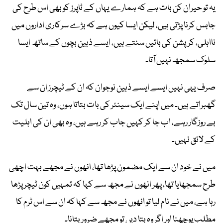
یہ تو حیران کن بات ہے کہ ہمارے یہاں کے ٹاپرز کو بھی اس طرح کی
جابس کرنا پڑتی ہیں، لیکن ایسا کیوں ہے کہ بڑے سرکاری اداروں میں
نااہلی، کرپشن کی باتیں سنتے ہیں، ایسے ذہین بچوں کے ساتھ ایسا
سلوک سمجھ نہیں آتا۔
صرف یہی نہیں ایسے ایسے ذہین نوجوان کہ ان کے ٹیچرز ان سے
گھبراتے ہیں۔ میں اپنے ایک سینئر کی بات بتاتا ہوں، وہ تین سال تک
بے روزگار رہے، اب جا کر کہیں جاب کر رہے ہیں، وہ بھی ان کی اہلیت
کے لائق نہیں۔
میں نے خود ان سے ایک مضمون پڑھا تھا، انھوں نے مجھے بہت اچھی
طرح سمجھایا تھا، پھر انھوں نے مجھ سے کہا کہ تمہیں کون ٹیچر پڑھا
رہا ہے، میں نے نام لیا تو انھوں نے مجھ سے کہا کہ ان سے اس ٹرم کا
مطلب پوچھنا اور اگر وہ بتا دیں تو مجھے ضرور بتانا۔