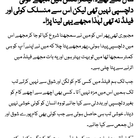
سال لگے تھے۔ الیکٹرانکس میں مجھے کوئی
دلچسپی نہیں تھی لیکن اس سے منسلک کوئی اور
فیلڈ نہ تھی لہٰذا مجھے یہی لینا پڑا۔
مجبوری تھی پھر اس کو میں نے سمجھنا شروع کیا تو جا کر مجھے اس
میں دلچسپی پیدا ہوئی۔ پھر مجھے پتا چلا کہ میں نے اپنے آپ کو ہی
کمتر سمجھا تھا میں تو بہت بہتر ہوں اور یہ بات مجھے فیلڈ میں
اترنے سے پتا چلی ہے۔
جب تک ہم فیلڈ میں کسی کام کو لگن اور شوق سے نہیں کرتے تب
تک ہمیں اس میں مزہ نہیں آتا ۔ کسی بھی اچھے سے اچھے کام کو
بغیر دلچسپی اور بددلی سے کیا جائے تو وہ انسان کو کوئی خوشی نہیں
دیتا۔ خوشی تب ہی حاصل ہوتی ہے جب کوئی بھی کام پورے شوق اور
دل جمعی سے کیا جائے۔