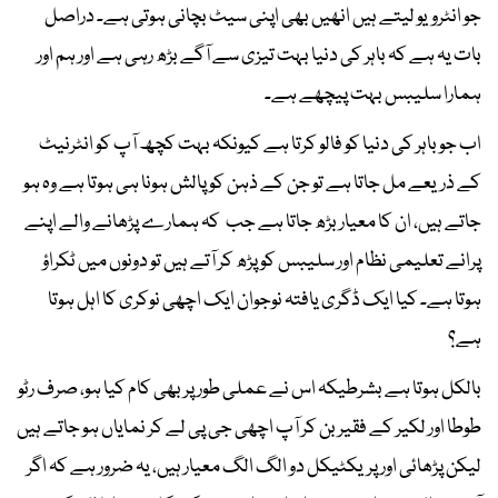
جو انٹرویو لیتے ہیں انھیں بھی اپنی سیٹ بچانی ہوتی ہے۔ دراصل
بات یہ ہے کہ باہر کی دنیا بہت تیزی سے آگے بڑھ رہی ہے اور ہم اور
ہمارا سلیبس بہت پیچھے ہے۔
اب جو باہر کی دنیا کو فالو کرتا ہے کیونکہ بہت کچھ آپ کو انٹرنیٹ
کے ذریعے مل جاتا ہے تو جن کے ذہن کو پالش ہونا ہی ہوتا ہے وہ ہو
جاتے ہیں، ان کا معیار بڑھ جاتا ہے جب کہ ہمارے پڑھانے والے اپنے
پرانے تعلیمی نظام اور سلیبس کو پڑھ کر آتے ہیں تو دونوں میں ٹکراؤ
ہوتا ہے۔ کیا ایک ڈگری یافتہ نوجوان ایک اچھی نوکری کا اہل ہوتا
ہے؟
بالکل ہوتا ہے بشرطیکہ اس نے عملی طور پر بھی کام کیا ہو، صرف رٹو
طوطا اور لکیر کے فقیر بن کر آپ اچھی جی پی لے کر نمایاں ہو جاتے ہیں
لیکن پڑھائی اور پریکٹیکل دو الگ الگ معیار ہیں، یہ ضرور ہے کہ اگر