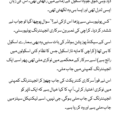
دیا، وہی شوق جو وہ اسکول کے زمانے میں رکھتی تھی۔ اس کی زبان
ایسی لٹرل تھی اور ایسا ہی وہ لکھتی تھی۔
’’کس یونیورسٹی سے پڑھا اس لڑکی نے؟‘‘ سوال پوچھا گیا تو جواب نے
ششدر کر دیا۔ کراچی کی نمبر ون سرکاری انجینئرنگ یونیورسٹی۔
اسی کے سیکنڈ پوزیشن ہولڈر کی بات سنیں وہ بھی ہمارے اسکول
کا ہی تھا (کراچی کا مایہ ناز اسکول جس کا نظام کئی اسکولوں میں
رائج ہے) اسے سرکار کے محکمے میں نوکری ملی تھی، پھر اسے ایک
انجینئرنگ کمپنی میں جاب ملی۔
اس نے فوراً سرکاری کنٹریکٹ کی جاب چھوڑ کر انجینئرنگ کمپنی
میں نوکری اختیار کر لی۔ آپ کا کیا خیال ہے کہ ایک ٹاپر کو
انجینئرنگ کی جاب ملی ہوگی، جی نہیں، اسے ٹیکنیکل سیلز میں
جاب ملی ہے اور وہ کر رہا ہے۔