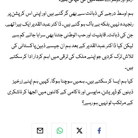
ہم اوسط درجے کی ذہانت سے بھی گر گئے ہیں اور اپنی اس کرپشن پر
رنجیدہ نہیں بلکہ بے باک ہو گئے ہیں۔ ڈاکٹر عبدالقدیر ایک ہیرا تھے،
جن کی ذہانت، قابلیت اور حب الوطنی جتنا بھی سراہا جائے کم ہے
لیکن کیا ڈاکٹر عبدالقدیر کے بعد ہم ان جیسے ذہین پاکستانی کی
تلاش ترک کردیں جو اپنے ملک کی ترقی میں اہم کردار ادا کر سکتے
ہیں۔
کیا ہم ایسا کر سکتے ہیں۔ ہمیں سوچنا ہوگا، کہیں ہم اپنے زرخیز
ذہنوں کو ڈپریشن، مایوسی اور ناکامی کے کانٹوں میں الجھا کر ناشکری
کے مرتکب تو نہیں ہو رہے؟