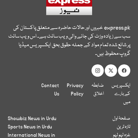
express.pk
خبروں اور حالات حاضرہ سے متعلق پاکستان کی
سب سے زیادہ وزٹ کی جانے والی ویب سائٹ ہے۔ اس ویب سائٹ
پر شائع شدہ تمام مواد کے جملہ حقوق بحق ایکسپریس میڈیا
گروپ محفوظ ہیں۔
ایکسپریس
ضابطہ
Privacy
Contact
کے بارے
اخلاق
Policy
Us
میں
صفحۂ اول
Showbiz News in Urdu
تازہ ترین
Sports News in Urdu
غزہ لہو لہو
International News in