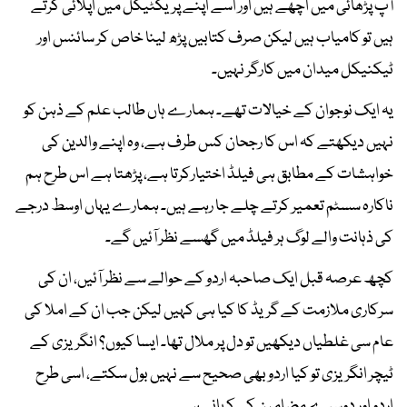
آپ پڑھائی میں اچھے ہیں اور اسے اپنے پریکٹیکل میں اپلائی کرتے
ہیں تو کامیاب ہیں لیکن صرف کتابیں پڑھ لینا خاص کر سائنس اور
ٹیکنیکل میدان میں کارگر نہیں۔
یہ ایک نوجوان کے خیالات تھے۔ ہمارے ہاں طالب علم کے ذہن کو
نہیں دیکھتے کہ اس کا رجحان کس طرف ہے، وہ اپنے والدین کی
خواہشات کے مطابق ہی فیلڈ اختیارکرتا ہے، پڑھتا ہے اس طرح ہم
ناکارہ سسٹم تعمیر کرتے چلے جا رہے ہیں۔ ہمارے یہاں اوسط درجے
کی ذہانت والے لوگ ہر فیلڈ میں گھسے نظر آئیں گے۔
کچھ عرصہ قبل ایک صاحبہ اردو کے حوالے سے نظر آئیں، ان کی
سرکاری ملازمت کے گریڈ کا کیا ہی کہیں لیکن جب ان کے املا کی
عام سی غلطیاں دیکھیں تو دل پر ملال تھا۔ ایسا کیوں؟ انگریزی کے
ٹیچر انگریزی تو کیا اردو بھی صحیح سے نہیں بول سکتے، اسی طرح
اردو اور دوسرے مضامین کی کہانی ہے۔