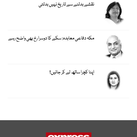
نقشے بدلنے سے تاریخ نہیں بدلتی
مکہ دفاعی معاہدہ: سکے کا دوسرا رخ بھی واضح رہے
اپنا کچرا ساتھ لے کر جائیں!