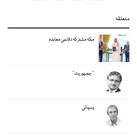
متعلقہ
مکہ مشترکہ دفاعی معاہدہ
’’ جمہوریت‘‘
پسپائی