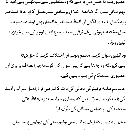
جمہوریت کا حسن ہی یہ ہے کہ وہ غلطیوں سے سیکھتی ہے خود کو
بہتر بناتی ہے، اگر ضابطہ اخلاق پر سختی سے عمل کرایا جاتا، اسلحے
پر مکمل پابندی لگتی اور انتظامیہ غیر جانبدار رہتی تو شاید صورت
حال مختلف ہوتی۔ایک ترقی پسند سماج اپنے نوجوانوں سے خوفزدہ
نہیں ہوتا۔
وہ انھیں سوال کرنے، منظم ہونے اور اختلاف کرنے کا حق دیتا
ہے،کیونکہ وہ جانتا ہے کہ یہی سوال کل کو سماجی انصاف برابری اور
جمہوری استحکام کی بنیاد بنیں گے۔
جب ہم طلبہ یونینزکی بحالی کی بات کرتے ہیں تو دراصل ہم اس امید
کی بات کر رہے ہوتے ہیں کہ ہماری سیاست دوبارہ نظریاتی
سنجیدگی اور عوامی مسائل کی طرف لوٹے۔
مجھے یاد ہے کہ ایک زمانے میں یونیورسٹی کی دیواروں پر چسپاں