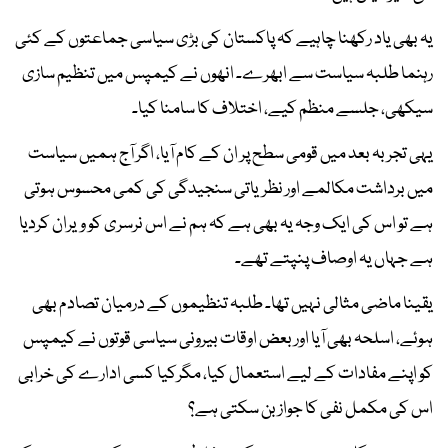
یہ بھی یاد رکھنا چاہیے کہ پاکستان کی بڑی سیاسی جماعتوں کے کئی
رہنما طلبہ سیاست سے ابھرے۔ انھوں نے کیمپس میں تنظیم سازی
سیکھی، جلسے منظم کیے، اختلاف کا سامنا کیا۔
یہی تجربہ بعد میں قومی سطح پر ان کے کام آیا، اگر آج ہمیں سیاست
میں برداشت مکالمے اور نظریاتی سنجیدگی کی کمی محسوس ہوتی
ہے تو اس کی ایک وجہ یہ بھی ہے کہ ہم نے اس نرسری کو ویران کردیا
ہے جہاں یہ اوصاف پنپتے تھے۔
یقینا ماضی مثالی نہیں تھا۔ طلبہ تنظیموں کے درمیان تصادم بھی
ہوئے، اسلحہ بھی آیا اور بعض اوقات بیرونی سیاسی قوتوں نے کیمپس
کو اپنے مفادات کے لیے استعمال کیا، مگرکیا کسی ادارے کی خرابی
اس کی مکمل نفی کا جواز بن سکتی ہے؟