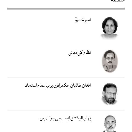
متعلقہ
امیر خسروؒ
نظام کی دہائی
افغان طالبان حکمرانوں پر نیا عدم اعتماد
یہاں الیکشن ایسے ہی ہوتے ہیں