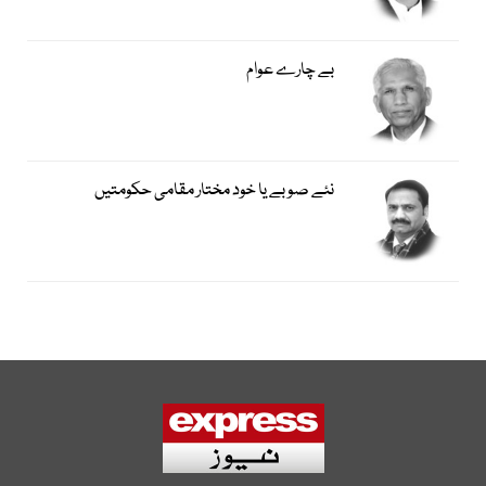
بے چارے عوام
نئے صوبے یا خود مختار مقامی حکومتیں