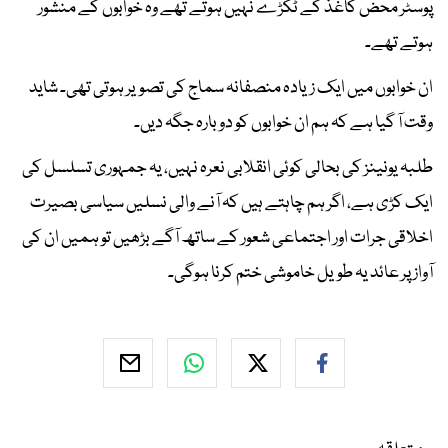
پوسٹر محض کاغذ کے ٹکڑے نہیں ہوتے تھے وہ خوابوں کے منشور
ہوتے تھے۔
ان خوابوں میں ایک زیادہ منصفانہ سماج کی تصویر ہوتی تھی۔ شاید
وقت آ گیا ہے کہ ہم ان خوابوں کو دوبارہ جگہ دیں۔
طلبہ یونینز کی بحالی کوئی انقلابی نعرہ نہیں، یہ جمہوری تسلسل کی
ایک کڑی ہے، اگر ہم چاہتے ہیں کہ آنے والی نسلیں سیاسی بصیرت
اخلاقی جرات اور اجتماعی شعور کے ساتھ آگے بڑھیں تو ہمیں ان کی
آواز پر عائد یہ طویل خاموشی ختم کرنا ہوگی۔