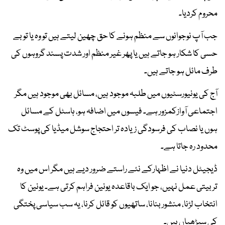
محروم کردیا۔
جب آپ نوجوانوں سے منظم ہونے کا حق چھین لیتے ہیں تو وہ یا تو بے
حسی کا شکار ہو جاتے ہیں یا پھر غیر منظم اور شدت پسند گروہوں کی
طرف مائل ہو جاتے ہیں۔
آج کی یونیورسٹیوں میں طلبہ موجود ہیں، مسائل بھی موجود ہیں مگر
اجتماعی آوازکمزور ہے۔ فیسوں میں اضافہ ہو، ہاسٹل کے مسائل
ہوں یا نصاب کی فرسودگی زیادہ تر احتجاج سوشل میڈیا کی پوسٹ تک
محدود رہ جاتا ہے۔
ڈیجیٹل دنیا نے اظہارکے نئے راستے ضرور دیے ہیں مگر اس میں وہ
تربیتی عمل نہیں، جو ایک باقاعدہ یونین فراہم کرتی ہے۔ یونین کا
انتخاب لڑنا، منشور بنانا، ساتھیوں کو قائل کرنا، یہ سب سیاسی پختگی
کی سیڑھیاں ہیں۔