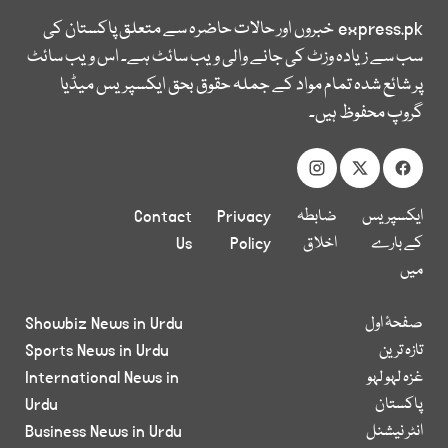
express.pk
خبروں اور حالات حاضرہ سے متعلق پاکستان کی
سب سے زیادہ وزٹ کی جانے والی ویب سائٹ ہے۔ اس ویب سائٹ
پر شائع شدہ تمام مواد کے جملہ حقوق بحق ایکسپریس میڈیا
گروپ محفوظ ہیں۔
ایکسپریس
ضابطہ
Privacy
Contact
کے بارے
اخلاق
Policy
Us
میں
صفحۂ اول
Showbiz News in Urdu
تازہ ترین
Sports News in Urdu
غزہ لہو لہو
International News in
پاکستان
Urdu
انٹر نیشنل
Business News in Urdu