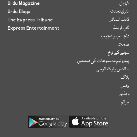
کھیل
Urdu Magazine
انٹرٹینمنٹ
Urdu Blogs
لائف اسٹائل
The Express Tribune
ٹاپ ٹرینڈ
Express Entertainment
دلچسپ و عجیب
صحت
سونے کے نرخ
پیٹرولیم مصنوعات کی قیمتیں
سائنس و ٹیکنالوجی
بلاگ
بزنس
ویڈیوز
جرائم