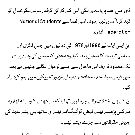
ڈی ایس ایف پر پابندی لگی، اس کے کارکن گرفتار ہوئے مگر خیال کو
قید کرنا آسان نہیں ہوتا۔ اسی فضا سے National Students
Federation ابھری۔
این ایس ایف نے 1960 اور 1970 کی دہائیوں میں جس فکری اور
سیاسی تربیت کا ماحول پیدا کیا، وہ محض کیمپس کی چار دیواری
تک محدود نہ رہا۔ اس ماحول سے ایسے نوجوان نکلے جنھوں نے بعد
میں قومی سیاست، صحافت، ادب اور مزدور تحریکوں میں اہم کردار ادا
کیا۔
ان کے ہاں اختلاف رائے جرم نہیں تھا بلکہ سیکھنے کا وسیلہ تھا، وہ
مارکس پڑھتے تھے، فیض کوگنگناتے تھے اور ساتھ ہی اپنے عہد کی
زمینی حقیقتوں سے جڑے رہتے تھے۔