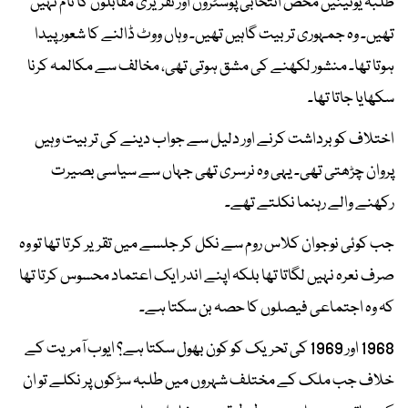
طلبہ یونینیں محض انتخابی پوسٹروں اور تقریری مقابلوں کا نام نہیں
تھیں۔ وہ جمہوری تربیت گاہیں تھیں۔ وہاں ووٹ ڈالنے کا شعور پیدا
ہوتا تھا۔ منشور لکھنے کی مشق ہوتی تھی، مخالف سے مکالمہ کرنا
سکھایا جاتا تھا۔
اختلاف کو برداشت کرنے اور دلیل سے جواب دینے کی تربیت وہیں
پروان چڑھتی تھی۔ یہی وہ نرسری تھی جہاں سے سیاسی بصیرت
رکھنے والے رہنما نکلتے تھے۔
جب کوئی نوجوان کلاس روم سے نکل کر جلسے میں تقریر کرتا تھا تو وہ
صرف نعرہ نہیں لگاتا تھا بلکہ اپنے اندر ایک اعتماد محسوس کرتا تھا
کہ وہ اجتماعی فیصلوں کا حصہ بن سکتا ہے۔
1968 اور 1969 کی تحریک کو کون بھول سکتا ہے؟ ایوب آمریت کے
خلاف جب ملک کے مختلف شہروں میں طلبہ سڑکوں پر نکلے تو ان