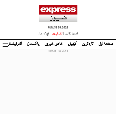
AUGUST 08, 2026
اشتہار لگائیں |
لائیو ٹی وی
| آج کا اخبار
صفحۂ اول
تازہ ترین
کھیل
خاص خبریں
پاکستان
انٹر نیشنل
ٹا