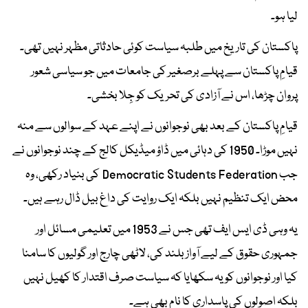
لیا ہو۔
پاکستان کی تاریخ میں طلبہ سیاست کوئی حادثاتی مظہر نہیں تھی۔
قیامِ پاکستان سے پہلے برصغیر کی جامعات میں جو سیاسی شعور
پروان چڑھا، اس نے آزادی کی تحریک کو جِلا بخشی۔
قیامِ پاکستان کے بعد بھی نوجوانوں نے اپنے عہد کے سوالوں سے منہ
نہیں موڑا۔ 1950 کی دہائی میں ڈاؤ میڈیکل کالج کے چند نوجوانوں نے
جب Democratic Students Federation کی بنیاد رکھی، وہ
محض ایک تنظیم نہیں بلکہ ایک روایت کی داغ بیل ڈال رہے ہیں۔
یہ وہی ڈی ایس ایف تھی جس نے 1953 میں تعلیمی مسائل اور
جمہوری حقوق کے لیے آواز بلند کی، لاٹھی چارج اور گولیوں کا سامنا
کیا اور نوجوانوں کو یہ سکھایا کہ سیاست صرف اقتدار کا کھیل نہیں
بلکہ اصولوں کی پاسداری کا نام بھی ہے۔