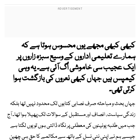
کبھی کبھی مجھے یوں محسوس ہوتا ہے کہ
ہمارے تعلیمی اداروں کے وسیع سبزہ زاروں پر
ایک عجیب سی خاموشی اُگ آئی ہے۔ یہ وہی
کیمپس ہیں جہاں کبھی نعروں کی بازگشت ہوا
کرتی تھی۔
جہاں بحث و مباحثہ صرف نصابی کتابوں تک محدود نہیں تھا بلکہ
زندگی سیاست، انصاف اور مستقبل کے سوالات تک پھیلا ہوا تھا۔ آج
جب میں طلبہ یونینوں کی معطلی پر نگاہ ڈالتی ہوں تو یوں لگتا ہے
جیسے ہم نے اپنی نئی نسل کے ہاتھ سے مکالمے کا حق ہی چھین