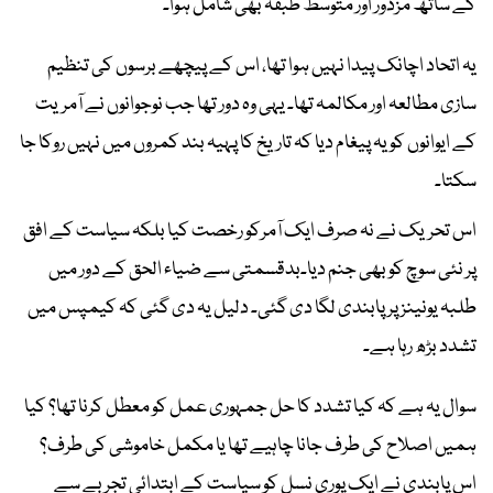
کے ساتھ مزدور اور متوسط طبقہ بھی شامل ہوا۔
یہ اتحاد اچانک پیدا نہیں ہوا تھا، اس کے پیچھے برسوں کی تنظیم
سازی مطالعہ اور مکالمہ تھا۔ یہی وہ دور تھا جب نوجوانوں نے آمریت
کے ایوانوں کو یہ پیغام دیا کہ تاریخ کا پہیہ بند کمروں میں نہیں روکا جا
سکتا۔
اس تحریک نے نہ صرف ایک آمرکو رخصت کیا بلکہ سیاست کے افق
پر نئی سوچ کو بھی جنم دیا۔بدقسمتی سے ضیاء الحق کے دور میں
طلبہ یونینز پر پابندی لگا دی گئی۔ دلیل یہ دی گئی کہ کیمپس میں
تشدد بڑھ رہا ہے۔
سوال یہ ہے کہ کیا تشدد کا حل جمہوری عمل کو معطل کرنا تھا؟ کیا
ہمیں اصلاح کی طرف جانا چاہیے تھا یا مکمل خاموشی کی طرف؟
اس پابندی نے ایک پوری نسل کو سیاست کے ابتدائی تجربے سے