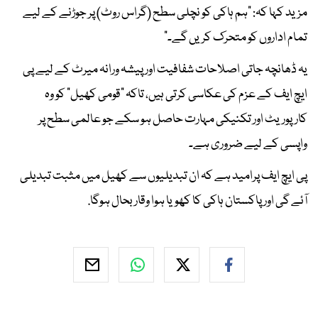
مزید کہا کہ: "ہم ہاکی کو نچلی سطح (گراس روٹ) پر جوڑنے کے لیے
تمام اداروں کو متحرک کریں گے۔"
یہ ڈھانچہ جاتی اصلاحات شفافیت اور پیشہ ورانہ میرٹ کے لیے پی
ایچ ایف کے عزم کی عکاسی کرتی ہیں، تاکہ "قومی کھیل" کو وہ
کارپوریٹ اور تکنیکی مہارت حاصل ہو سکے جو عالمی سطح پر
واپسی کے لیے ضروری ہے۔
پی ایچ ایف پرامید ہے کہ ان تبدیلیوں سے کھیل میں مثبت تبدیلی
آئے گی اور پاکستان ہاکی کا کھویا ہوا وقار بحال ہوگا.