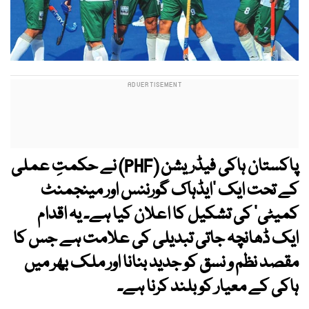
پاکستان ہاکی فیڈریشن (PHF) نے حکمتِ عملی
کے تحت ایک 'ایڈہاک گورننس اور مینجمنٹ
کمیٹی' کی تشکیل کا اعلان کیا ہے۔ یہ اقدام
ایک ڈھانچہ جاتی تبدیلی کی علامت ہے جس کا
مقصد نظم و نسق کو جدید بنانا اور ملک بھر میں
ہاکی کے معیار کو بلند کرنا ہے۔