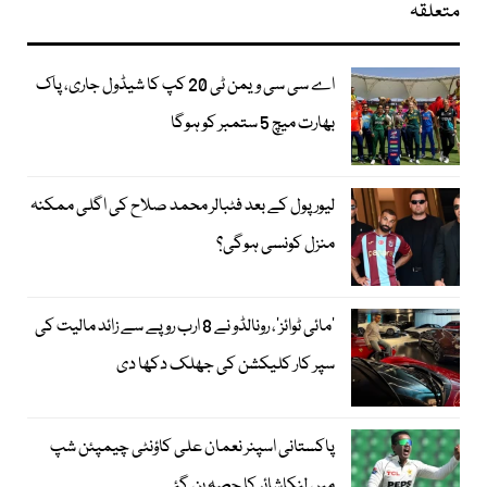
متعلقہ
اے سی سی ویمن ٹی 20 کپ کا شیڈول جاری، پاک
بھارت میچ 5 ستمبر کو ہوگا
لیور پول کے بعد فٹبالر محمد صلاح کی اگلی ممکنہ
منزل کونسی ہوگی؟
’مائی ٹوائز‘، رونالڈو نے 8 ارب روپے سے زائد مالیت کی
سپر کار کلیکشن کی جھلک دکھا دی
پاکستانی اسپنر نعمان علی کاؤنٹی چیمپئن شپ
میں لنکاشائر کا حصہ بن گئے