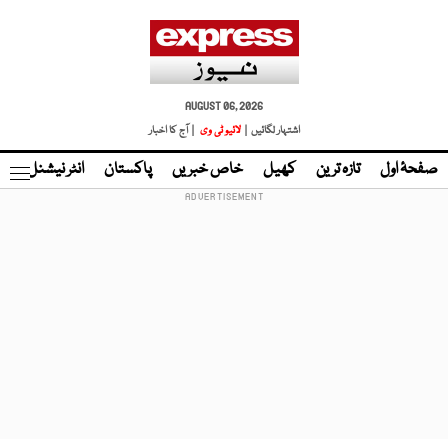
AUGUST 06, 2026
اشتہار لگائیں |
لائیو ٹی وی
| آج کا اخبار
صفحۂ اول
تازہ ترین
کھیل
خاص خبریں
پاکستان
انٹر نیشنل
ٹا