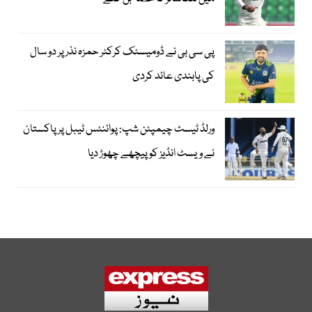
پی سی بی نے ڈومیسٹک کرکٹر حمزہ نذر پر دو سال
کی پابندی عائد کردی
ورلڈ ٹیسٹ چیمپئن شپ: پوائنٹس ٹیبل پر پاکستان
نے ویسٹ انڈیز کو پیچھے چھوڑ دیا