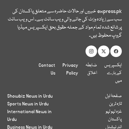
express.pk
خبروں اور حالات حاضرہ سے متعلق پاکستان کی
سب سے زیادہ وزٹ کی جانے والی ویب سائٹ ہے۔ اس ویب سائٹ
پر شائع شدہ تمام مواد کے جملہ حقوق بحق ایکسپریس میڈیا
گروپ محفوظ ہیں۔
ایکسپریس
ضابطہ
Privacy
Contact
کے بارے
اخلاق
Policy
Us
میں
صفحۂ اول
Showbiz News in Urdu
تازہ ترین
Sports News in Urdu
غزہ لہو لہو
International News in
پاکستان
Urdu
انٹر نیشنل
Business News in Urdu