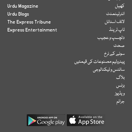
کھیل
Urdu Magazine
انٹرٹینمنٹ
Urdu Blogs
لائف اسٹائل
The Express Tribune
ٹاپ ٹرینڈ
Express Entertainment
دلچسپ و عجیب
صحت
سونے کے نرخ
پیٹرولیم مصنوعات کی قیمتیں
سائنس و ٹیکنالوجی
بلاگ
بزنس
ویڈیوز
جرائم