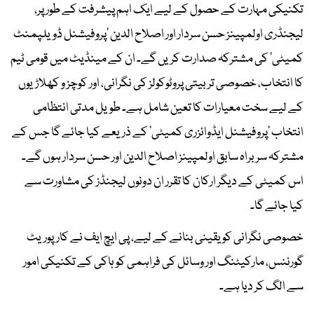
تکنیکی مہارت کے حصول کے لیے ایک اہم پیشرفت کے طور پر،
لیجنڈری اولمپینز حسن سردار اور اصلاح الدین 'پروفیشنل ڈویلپمنٹ
کمیٹی' کی مشترکہ صدارت کریں گے۔ ان کے مینڈیٹ میں قومی ٹیم
کا انتخاب، خصوصی تربیتی پروٹوکولز کی نگرانی، اور کوچز و کھلاڑیوں
کے لیے سخت معیارات کا تعین شامل ہے۔ طویل مدتی انتظامی
انتخاب 'پروفیشنل ایڈوائزری کمیٹی' کے ذریعے کیا جائے گا جس کے
مشترکہ سربراہ سابق اولمپینز اصلاح الدین اور حسن سردار ہوں گے۔
اس کمیٹی کے دیگر ارکان کا تقرر ان دونوں لیجنڈز کی مشاورت سے
کیا جائے گا۔
خصوصی نگرانی کو یقینی بنانے کے لیے، پی ایچ ایف نے کارپوریٹ
گورننس، مارکیٹنگ اور وسائل کی فراہمی کو ہاکی کے تکنیکی امور
سے الگ کر دیا ہے۔