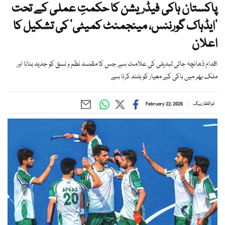
پاکستان ہاکی فیڈریشن کا حکمتِ عملی کے تحت
'ایڈہاک گورننس، مینجمنٹ کمیٹی' کی تشکیل کا
اعلان
اقدام ڈھانچہ جاتی تبدیلی کی علامت ہے جس کا مقصد نظم و نسق کو جدید بنانا اور
ملک بھر میں ہاکی کے معیار کو بلند کرنا ہے
ذوالفقار بیگ
February 22, 2026