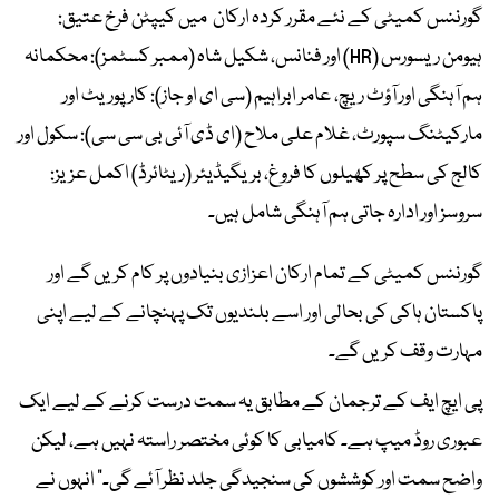
گورننس کمیٹی کے نئے مقرر کردہ ارکان میں کیپٹن فرخ عتیق:
ہیومن ریسورس (HR) اور فنانس، شکیل شاہ (ممبر کسٹمز): محکمانہ
ہم آہنگی اور آؤٹ ریچ، عامر ابراہیم (سی ای او جاز): کارپوریٹ اور
مارکیٹنگ سپورٹ، غلام علی ملاح (ای ڈی آئی بی سی سی): سکول اور
کالج کی سطح پر کھیلوں کا فروغ، بریگیڈیئر (ریٹائرڈ) اکمل عزیز:
سروسز اور ادارہ جاتی ہم آہنگی شامل ہیں۔
گورننس کمیٹی کے تمام ارکان اعزازی بنیادوں پر کام کریں گے اور
پاکستان ہاکی کی بحالی اور اسے بلندیوں تک پہنچانے کے لیے اپنی
مہارت وقف کریں گے۔
پی ایچ ایف کے ترجمان کے مطابق یہ سمت درست کرنے کے لیے ایک
عبوری روڈ میپ ہے۔ کامیابی کا کوئی مختصر راستہ نہیں ہے، لیکن
واضح سمت اور کوششوں کی سنجیدگی جلد نظر آئے گی۔" انہوں نے