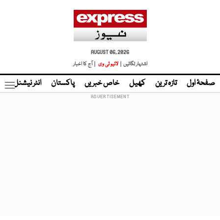
AUGUST 06, 2026
اشتہار لگائیں |
لائیو ٹی وی
| آج کا اخبار
صفحۂ اول
تازہ ترین
کھیل
خاص خبریں
پاکستان
انٹر نیشنل
ٹا