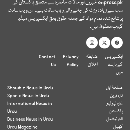
express.pk
خبروں اور حالات حاضرہ سے متعلق پاکستان کی
سب سے زیادہ وزٹ کی جانے والی ویب سائٹ ہے۔ اس ویب سائٹ
پر شائع شدہ تمام مواد کے جملہ حقوق بحق ایکسپریس میڈیا
گروپ محفوظ ہیں۔
ایکسپریس
ضابطہ
Privacy
Contact
کے بارے
اخلاق
Policy
Us
میں
صفحۂ اول
Showbiz News in Urdu
تازہ ترین
Sports News in Urdu
غزہ لہو لہو
International News in
پاکستان
Urdu
انٹر نیشنل
Business News in Urdu
کھیل
Urdu Magazine