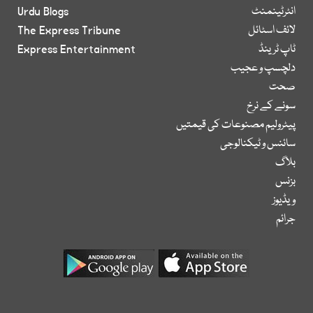
انٹرٹینمنٹ
Urdu Blogs
لائف اسٹائل
The Express Tribune
ٹاپ ٹرینڈ
Express Entertainment
دلچسپ و عجیب
صحت
سونے کے نرخ
پیٹرولیم مصنوعات کی قیمتیں
سائنس و ٹیکنالوجی
بلاگ
بزنس
ویڈیوز
جرائم