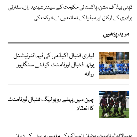
ڈپٹی ہیڈ آف مشن، پاکستانی حکومت کے سینئر عہدیداران، سفارتی
برادری کے ارکان اور میڈیا کے نمائندوں نے شرکت کی۔
مزید پڑھیں
لیاری فٹبال اکیڈمی کی ٹیم انٹرنیشنل
یوتھ فٹبال ٹورنامنٹ کیلئے سنگاپور
روانہ
چین میں پہلے روبو لیگ فٹبال ٹورنامنٹ
کا انعقاد
یہ سالانہ ٹورنامنٹ رمضان المبارک کے مقدس مہینے کے دوران