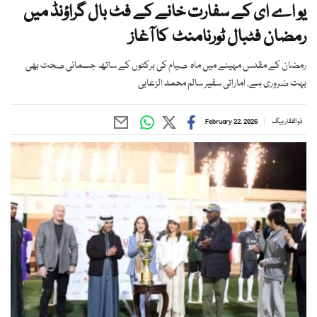
یو اے ای کے سفارت خانے کے فٹ بال گراؤنڈ میں
رمضان فٹبال ٹورنامنٹ کا آغاز
رمضان کے مقدس مہینے میں ماہ صیام کی برکتوں کے ساتھ جسمانی صحت بھی
بہت ضروری ہے، اماراتی سفیر سالم محمد الزعابی
ذوالفقار بیگ
February 22, 2026