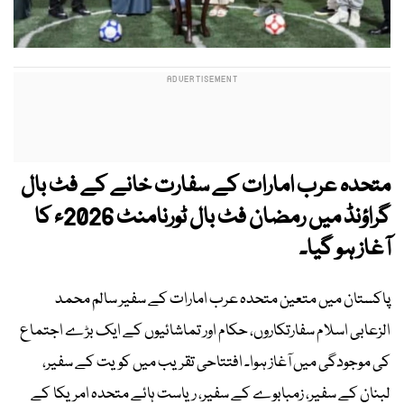
متحدہ عرب امارات کے سفارت خانے کے فٹ بال
گراؤنڈ میں رمضان فٹ بال ٹورنامنٹ 2026ء کا
آغاز ہو گیا۔
پاکستان میں متعین متحدہ عرب امارات کے سفیر سالم محمد
الزعابی اسلام سفارتکاروں، حکام اور تماشائیوں کے ایک بڑے اجتماع
کی موجودگی میں آغاز ہوا۔ افتتاحی تقریب میں کویت کے سفیر،
لبنان کے سفیر، زمبابوے کے سفیر، ریاست ہائے متحدہ امریکا کے