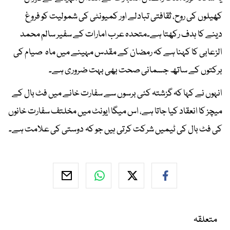
کھیلوں کی روح، ثقافتی تبادلے اور کمیونٹی کی شمولیت کو فروغ
دینے کا ہدف رکھتا ہے۔متحدہ عرب امارات کے سفیر سالم محمد
الزعابی کا کہنا ہے کہ رمضان کے مقدس مہینے میں ماہ صیام کی
برکتوں کے ساتھ جسمانی صحت بھی بہت ضروری ہے۔
انہوں نے کہا کہ گزشتہ کئی برسوں سے سفارت خانے میں فٹ بال کے
میچز کا انعقاد کیا جاتا ہے، اس میگا ایونٹ میں مخلتف سفارت خانوں
کی فٹ بال کی ٹیمیں شرکت کرتی ہیں جو کہ دوستی کی علامت ہے۔
متعلقہ