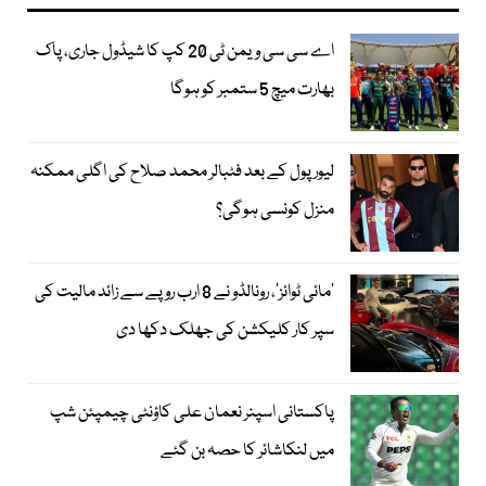
اے سی سی ویمن ٹی 20 کپ کا شیڈول جاری، پاک
بھارت میچ 5 ستمبر کو ہوگا
لیور پول کے بعد فٹبالر محمد صلاح کی اگلی ممکنہ
منزل کونسی ہوگی؟
’مائی ٹوائز‘، رونالڈو نے 8 ارب روپے سے زائد مالیت کی
سپر کار کلیکشن کی جھلک دکھا دی
پاکستانی اسپنر نعمان علی کاؤنٹی چیمپئن شپ
میں لنکاشائر کا حصہ بن گئے