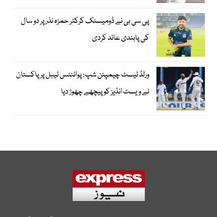
پی سی بی نے ڈومیسٹک کرکٹر حمزہ نذر پر دو سال
کی پابندی عائد کردی
ورلڈ ٹیسٹ چیمپئن شپ: پوائنٹس ٹیبل پر پاکستان
نے ویسٹ انڈیز کو پیچھے چھوڑ دیا