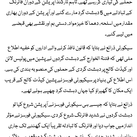
حملے کی تیاری کر رہے تھے، تاہم ٹارگٹڈ آپریشن کے دوران فائرنگ
کے تبادلے میں 5 دہشت گرد مارے گئے اور آپریشن کے دوران بھاری
مقدار میں اسلحہ، دھماکا خیز مواد، دستی بم اور نقشے بھی قبضے
میں لیے گئے۔
سیکورٹی ذرائع نے بتایا کہ قانون نافذ کرنے والے اداروں کو خفیہ اطلاع
ملی تھی کہ فتنۃ الخوارج کے دہشت گردوں نے پشین میں پولیس لائن
اور کیڈٹ کالج پر دہشت گردی کے حملوں کی منصوبہ بندی کی ہے،
اس اطلاع کی بنیاد پر سیکیورٹی فورسز نے پشین کیڈٹ کالج کے قریب
ایک مکان کا گھیراؤ کیا جہاں دہشت گرد چھپے ہوئے تھے۔
ذرائع نے بتایا کہ جیسے ہی سیکورٹی فورسز نے آپریشن شروع کیا تو
دہشت گردوں نے شدید فائرنگ شروع کر دی، سیکیورٹی فورسز نے مؤثر
انداز میں جواب دیا اور فائرنگ کا تبادلہ تقریباً ایک گھنٹے تک جاری
رہا اور اس شدید جھڑپ کے نتیجے میں دہشت گرد موقع پر ہی ہلاک