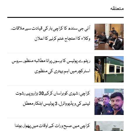
متعلقہ
آئی جی سندھ کا کراچی بار کی قیادت سے ملاقات،
وکلاء کا احتجاج ختم کرنے کا اعلان
ریلوے پولیس کا برسوں پرانا مطالبہ منظور، سروس
اسٹرکچر میں اہم بہتری کی منظوری
کراچی: شہری کو ہراساں کرکے30 ہزارروپے رشوت
لینے کی ویڈیو وائرل، 3 پولیس اہلکار معطل
کراچی میں صبح و رات کے اوقات میں پھوار، بوندا