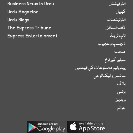
انٹر نیشنل
Business News in Urdu
کھیل
Urdu Magazine
انٹرٹینمنٹ
Urdu Blogs
لائف اسٹائل
The Express Tribune
ٹاپ ٹرینڈ
Express Entertainment
دلچسپ و عجیب
صحت
سونے کے نرخ
پیٹرولیم مصنوعات کی قیمتیں
سائنس و ٹیکنالوجی
بلاگ
بزنس
ویڈیوز
جرائم