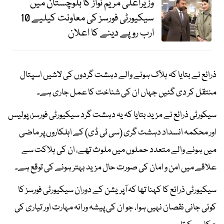
وزیراعلیٰ مریم نواز کا بلوچستان میں
سیکیورٹی فورسز کی معاونت کیلیے 10
ارب روپے دینے کا اعلان
ذرائع نے بتایا کہ ہلاک ہونے والے دہشت گردوں کی لاشیں اسپتال
منتقل کر دی گئیں جہاں ان کی شناخت کا عمل جاری ہے۔
سیکورٹی ذرائع نے مزید بتایا کہ یہ دہشت گرد سیکیورٹی فورسز، پولیس
اور محکمہ انسداد دہشت گری (سی ٹی ڈی) کے اہلکاروں پر ماضی
میں ہونے والے متعدد حملوں میں ملوث تھے، ان کی ہلاکت سے
علاقے میں امن و امان کی صورت حال مزید بہتر ہونے کی توقع ہے۔
سیکیورٹی ذرائع کا کہنا تھا کہ آپریشن کے دوران سیکیورٹی فورسز کا
کوئی جانی نقصان نہیں ہوا، جو ان کی پیشہ ورانہ مہارت اور تیاری کی