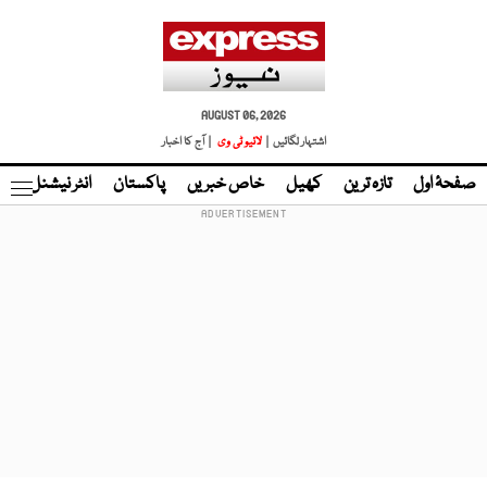
AUGUST 06, 2026
اشتہار لگائیں |
لائیو ٹی وی
| آج کا اخبار
صفحۂ اول
تازہ ترین
کھیل
خاص خبریں
پاکستان
انٹر نیشنل
ٹا