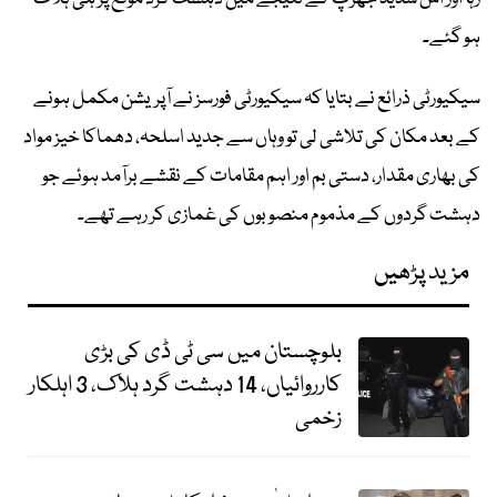
ہو گئے۔
سیکیورٹی ذرائع نے بتایا کہ سیکیورٹی فورسز نے آپریشن مکمل ہونے
کے بعد مکان کی تلاشی لی تو وہاں سے جدید اسلحہ، دھماکا خیز مواد
کی بھاری مقدار، دستی بم اور اہم مقامات کے نقشے برآمد ہوئے جو
دہشت گردوں کے مذموم منصوبوں کی غمازی کر رہے تھے۔
مزید پڑھیں
بلوچستان میں سی ٹی ڈی کی بڑی
کارروائیاں، 14 دہشت گرد ہلاک، 3 اہلکار
زخمی