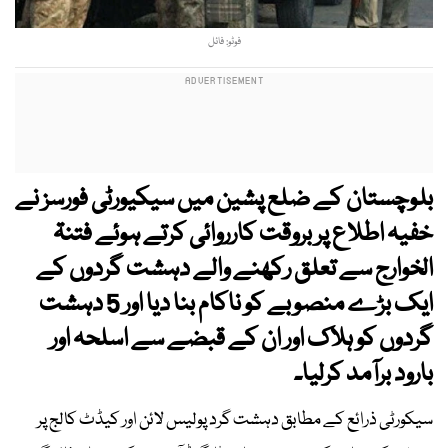
فوٹو: فائل
بلوچستان کے ضلع پشین میں سیکیورٹی فورسز نے
خفیہ اطلاع پر بروقت کارروائی کرتے ہوئے فتنۃ
الخوارج سے تعلق رکھنے والے دہشت گردوں کے
ایک بڑے منصوبے کو ناکام بنا دیا اور 5 دہشت
گردوں کو ہلاک اور ان کے قبضے سے اسلحہ اور
بارود برآمد کرلیا۔
سیکورٹی ذرائع کے مطابق دہشت گرد پولیس لائن اور کیڈٹ کالج پر