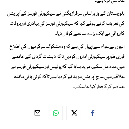
عکاسی کرتا ہے۔
بلوچستان کے وزیراعلیٰ سرفراز بگٹی نے سیکیورٹی فورسز کے آپریشن
کی تعریف کرتے ہوئے کہا کہ سیکیورٹی فورسز کی بہادری اور بروقت
کارروائی نے ایک بڑے سانحے کو ٹال دیا۔
انہوں نے عوام سے اپیل کی ہے کہ وہ مشکوک سرگرمیوں کی اطلاع
فوری طور پر سیکیورٹی اداروں کو دیں تاکہ دہشت گردی کے خاتمے
میں مدد مل سکے، مزید بتایا گیا کہ پولیس اور سیکیورٹی فورسز نے
علاقے میں سرچ آپریشن مزید تیز کر دیا ہے تاکہ کوئی باقی ماندہ
عناصر کو گرفتار کیا جا سکے۔