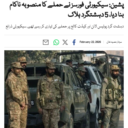
پشین: سیکیورٹی فورسز نے حملے کا منصوبہ ناکام
بنا دیا، 5 دہشتگرد ہلاک
دہشت گرد پولیس لائن اور کیڈٹ کالج پر حملے کی تیاری کر رہے تھے، سیکیورٹی ذرائع
سردار حمید خان
February 22, 2026