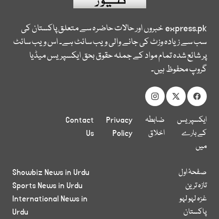
express.pk
خبروں اور حالات حاضرہ سے متعلق پاکستان کی
سب سے زیادہ وزٹ کی جانے والی ویب سائٹ ہے۔ اس ویب سائٹ
پر شائع شدہ تمام مواد کے جملہ حقوق بحق ایکسپریس میڈیا
گروپ محفوظ ہیں۔
ایکسپریس
ضابطہ
Privacy
Contact
کے بارے
اخلاق
Policy
Us
میں
صفحۂ اول
Showbiz News in Urdu
تازہ ترین
Sports News in Urdu
غزہ لہو لہو
International News in
پاکستان
Urdu