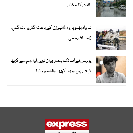
باندی کا امکان
شاہراہ بھٹو پر روڈ ڈائیورژن کے باعث گاڑی الٹ گئی،
3مسافر زخمی
پولیس نے اب تک ہمارا بیان نہیں لیا، ہم سے کچھ
کہتے ہیں اور باہر کچھ، والد میر رضا