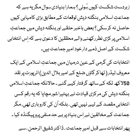
زبردست شکست کیوں ہُوئی ؟ ہمارا بنیادی سوال مگر یہ ہے کہ
جماعتِ اسلامی بنگلہ دیش توقعات کے مطابق بڑی کامیابی کیوں
حاصل نہ کر سکی ؟ بعض باخبر حلقے اور بنگلہ دیش میں جماعتِ
اسلامی پر کڑی نظر رکھنے والے محققین کا دعویٰ ہے کہ اِس انتخابی
شکست کے اصل ذمے دار خود امیرِ جماعت ہیں۔
انتخابات کی گرمی کے عین درمیان میں جماعتِ اسلامی کے ایک
معروف لیڈر ( ٹھاکر گاؤں ضلع کے امیر بلال الدین) ائر پورٹ پر نقد
50لاکھ ٹکہ کے ساتھ گرفتار کیے گئے ۔ حالانکہ جماعتِ اسلامی
بنگلہ دیش کی مرکزی قیادت نے بہتیرا شور مچایا کہ یہ رقم کسی
انتخابی مقصد کے لیے نہیں تھی ، بلکہ اُن کی کاروباری تھی، مگر
جماعت کے مخالفین نے اِس بنیاد پر بے حد منفی پروپیگنڈہ کیا ۔
پھر انتخابات سے قبل امیرِ جماعت ، ڈاکٹر شفیق الرحمن ، سے