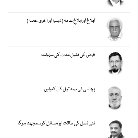
ابلاغ اور ابلاغِ عامہ (دوسرا اور آخری حصہ)
قرض کی قلیل مدت کی سہولت
پچاسی فی صد تیل کے کنوئیں
نئی نسل کی طاقت اور مسائل کو سمجھنا ہوگا