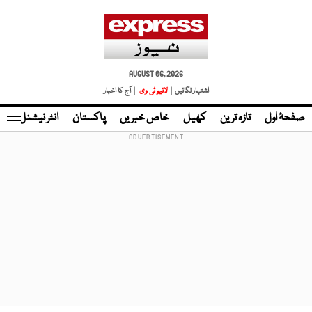
AUGUST 06, 2026
اشتہار لگائیں |
لائیو ٹی وی
| آج کا اخبار
صفحۂ اول
تازہ ترین
کھیل
خاص خبریں
پاکستان
انٹر نیشنل
ٹا