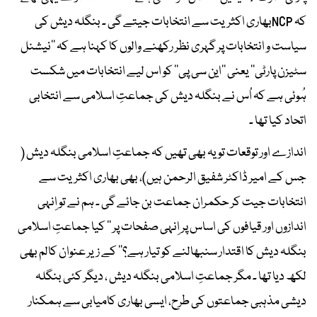
کہ NCPبھاری اکثریت سے انتخابات جیتے گی ۔ بنگلہ دیش کی
سیاست و انتخابات پر گہری نظر رکھنے والوں کا کہنا ہے کہ ’’نیشنل
سٹیزن پارٹی‘‘ یعنی ’’این سی پی‘‘ کو اس لیے انتخابات میں شکست
ہُوئی ہے کہ اُس نے بنگلہ دیش کی جماعتِ اسلامی سے انتخابی
اتحاد کیا تھا ۔
اندازے اور توقعات تو یہ بھی تھیں کہ جماعتِ اسلامی بنگلہ دیش (
جس کے امیر ڈاکٹر شفیق الرحمن ہیں)، بھی بھاری اکثریت سے
انتخابات جیت کر حکمران جماعت بن جائے گی ۔ ہم نے تو اِنہی
اندازوں اور قیافوں کی اساس پر اِنہی صفحات پر ’’ کیا جماعتِ اسلامی
بنگلہ دیش کا اقتدار سنبھالنے کو تیار ہے؟‘‘ کے زیر عنوان کالم بھی
لکھ دیا تھا ۔ مگر جماعتِ اسلامی بنگلہ دیش ، دیگر کئی بنگلہ
دیشی مذہبی جماعتوں کی طرح، ایسی بھاری کامیابی سے ہمکنار