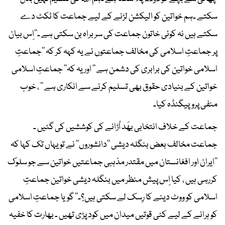
سکتے ۔ہم خواتین کو الیکشن لڑنے کے لیے جماعت کا ٹکٹ دے
سکتے ہیں نہ کوئی خاتون جماعت کی سربراہ بن سکتی ہے ۔‘‘اِس بیان
پر جماعتِ اسلامی کی مخالف جماعتوں نے یہ کہہ کر کہ ’’جماعتِ
اسلامی خواتین کی برابری کی دشمن ہے ‘‘ اور یہ کہ’’ جماعتِ اسلامی
خواتین کے بنیادی حقوق بھی تسلیم کرنے سے انکاری ہے ‘‘ ، خوب
منفی پروپیگنڈہ کیا۔
جماعت کے خلاف انتخابی بھَد اُڑانے کی کوششیں کی گئیں ۔
جماعت مخالف بعض بنگلہ دیشی ’’دانشوروں‘‘ نے تو یہاں تک کہا کہ
’’ایران اور افغانستان میں مقتدر مذہبی جماعتیں خواتین سے جو سلوک
کررہی ہیں ، کیا اِس پیش منظر میں بنگلہ دیشی خواتین جماعتِ
اسلامی کو ووٹ دینے کا رِسک لے سکتی ہیں؟۔‘‘ گویا جماعتِ اسلامی
کو ہرانے کے لیے کئی قوتیں میدان میں کود پڑی تھیں ۔ بھارت کا خفیہ