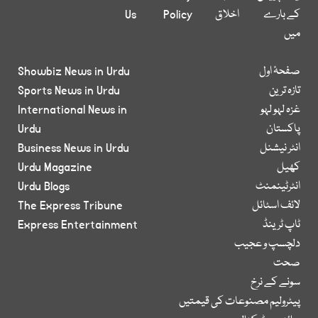
کے بارے
اخلاق
Policy
Us
میں
صفحۂ اول
Showbiz News in Urdu
تازہ ترین
Sports News in Urdu
غزہ لہو لہو
International News in
پاکستان
Urdu
انٹر نیشنل
Business News in Urdu
کھیل
Urdu Magazine
انٹرٹینمنٹ
Urdu Blogs
لائف اسٹائل
The Express Tribune
ٹاپ ٹرینڈ
Express Entertainment
دلچسپ و عجیب
صحت
سونے کے نرخ
پیٹرولیم مصنوعات کی قیمتیں