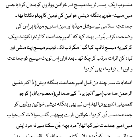
منسوب ایک ایسے ٹویٹ میسج نے خواتین ووٹروں کو بددل کر دیا جس
میں مبینہ طور پر بنگلہ دیشی خواتین کی توہین کا پہلو نکلتا تھا ۔
جماعتِ اسلامی نے سوشل میڈیااور مین اسٹریم میڈیا پر اِس کی
وضاحت کرتے ہُوئے بہت کہا کہ ’’امیرِ جماعت کا ٹوئٹر اکاؤنٹ ہیک
کرکے یہ میسج ٹائپ کیا گیا‘‘ مگر تب تک ٹوئیٹر میسج اپنا منفی اور
تباہ کن اثرات مرتب کر چکا تھا ۔ بعد ازاں اِس ٹویٹ میسج کو جماعت
والوں نے ڈیلیٹ بھی کر دیا ۔
انتخابات سے چند دن قبل امیرِ جماعت بنگلہ دیش( ڈاکٹر شفیق
الرحمن صاحب) نے ’’الجزیرہ‘‘ کے صحافی(معصوم باللہ) کو جو
تفصیلی انٹرویو دیا تھا، اِس نے بھی بنگلہ دیشی خواتین ووٹروں کو
جماعت سے دُور کر دیا ۔ خواتین بارے پوچھے گئے سوالات کے جواب
میں امیرِ جماعت نے کہا تھا:’’ مرد بچہ جَن سکتا ہے نہ مرد اپنی
چھاتی سے بچے کو دُودھ پلا سکتا ہے ۔ہم اللہ کی تقسیم نہیں بدل