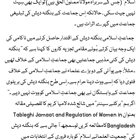
اسلام‘‘ (جس کے سربراہ مولانا ممنون الحق ہیں) تو ایک بھی سِیٹ
نہیں جیت سکی ، حالانکہ اِس جماعت کے بنگلہ دیش کی تبلیغی
جماعت میں گہرے اثرات ہیں ۔
جماعتِ اسلامی بنگلہ دیش کے اقتدار حاصل کرنے میں ناکامی کی
ایک وجہ بیان کرتے ہُوئے مقامی تجزیہ کاروں کا کہنا ہے کہ ’’ بنگلہ
دیش کی کئی مذہبی جماعتیں بھی جماعتِ اسلامی کے خلاف تھیں
۔ مثلاً: جے یو آئی کے دو بڑے علماء نے جماعتِ اسلامی کے خلاف
فتویٰ دیا کہ اِسے ووٹ دینا حرام ہے۔ اِسی طرح بنگلہ دیش کی بریلوی
جماعت کے وابستگان نے بھی جماعتِ اسلامی کو ووٹ نہیں دیے ۔‘‘
اگر ہم ’’برکلے سینٹر‘‘ میں شائع شدہ لامیا کریم کا تفصیلی مقالہ
بعنوان Tableghi Jamaat and Regulation of Women in
Bangladeshکامطالعہ کریں توسمجھ آ جاتی ہے کہ بنگلہ دیش
کی ’’جمعیت العلمائے اسلام‘ کو بارہ فروری کے انتخابات میں