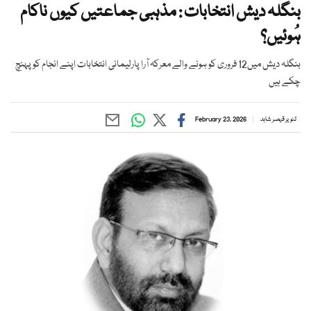
بنگلہ دیش انتخابات : مذہبی جماعتیں کیوں ناکام
ہُوئیں؟
بنگلہ دیش میں12 فروری کو ہونے والے معرکہ آرا پارلیمانی انتخابات اپنے انجام کو پہنچ
چکے ہیں
تنویر قیصر شاہد
February 23, 2026