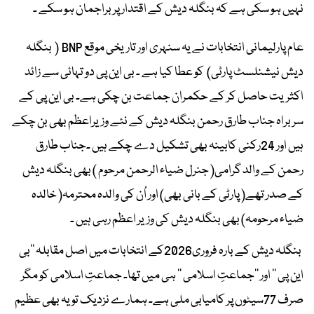
نہیں ہو سکی ہے کہ بنگلہ دیش کے اقتدار پر براجمان ہو سکے ۔
عام پارلیمانی انتخابات نے یہ سنہری اور تاریخی موقع BNP ( بنگلہ
دیش نیشنلسٹ پارٹی) کو عطا کیا ہے ۔ بی این پی دو تہائی سے زائد
اکثریت حاصل کر کے حکمران جماعت بن چکی ہے۔ بی این پی کے
سربراہ جناب طارق رحمن بنگلہ دیش کے نئے وزیراعظم بھی بن چکے
ہیں اور 24رکنی کابینہ بھی تشکیل دے چکے ہیں ۔جناب طارق
رحمن کے والد گرامی( جنرل ضیاء الرحمن مرحوم ) بھی بنگلہ دیش
کے صدر تھے( پارٹی کے بانی بھی) اور اُن کی والدہ محترمہ( خالدہ
ضیاء مرحومہ) بھی بنگلہ دیش کی وزیر اعظم رہی ہیں ۔
بنگلہ دیش کے بارہ فروری2026کے انتخابات میں اصل مقابلہ ’’بی
این پی ‘‘ اور ’’جماعتِ اسلامی ‘‘ ہی میں تھا۔ جماعتِ اسلامی کو مگر
صرف 77سیٹوں پر کامیابی ملی ہے۔ ہمارے نزدیک تو یہ بھی عظیم