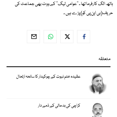
ہاتھ الگ کارفرما تھا ۔ ’’عوامی لیگ‘‘ کے ووٹ بھی جماعت کی
حریف(بی این پی کو) پڑے ہیں ۔
متعلقہ
عقیدہ ختم نبوت کے چوکیدار کا سانحہ ارتحال
کراچی کی بدحالی کے ذمے دار