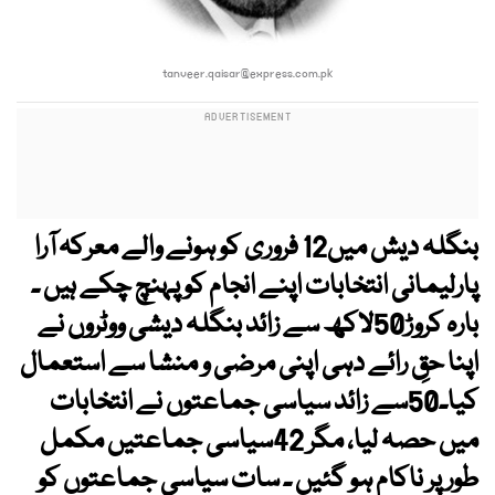
tanveer.qaisar@express.com.pk
بنگلہ دیش میں12 فروری کو ہونے والے معرکہ آرا
پارلیمانی انتخابات اپنے انجام کو پہنچ چکے ہیں ۔
بارہ کروڑ50لاکھ سے زائد بنگلہ دیشی ووٹروں نے
اپنا حقِ رائے دہی اپنی مرضی و منشا سے استعمال
کیا۔50سے زائد سیاسی جماعتوں نے انتخابات
میں حصہ لیا، مگر 42سیاسی جماعتیں مکمل
طور پر ناکام ہو گئیں ۔ سات سیاسی جماعتوں کو