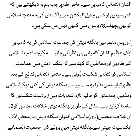
الشان انتخابی کامیابی ہے۔ خاص طور پر جب ہم یہ دیکھتے ہیں کہ
اتنی سیٹیں تو کسی جنرل الیکشن میں پاکستان کی جماعتِ اسلامی
کو بھی پچھلے78برسوں میں کبھی نہیں مل سکی ہیں۔
اِس پس منظرمیں بنگلہ دیش کی جماعتِ اسلامی کی یہ کامیابی
ایک عظیم الشان کامیابی ہی نظر آنی چاہیے۔ مگر جماعتِ اسلامی
کے نقادوں اور مخالفین کا کہنا ہے کہ بنگلہ دیش میں جماعت ِ
اسلامی کو انتخابی شکست ہُوئی ہے ۔ حتمی انتخابی نتائج کے بعد
بظاہر تو ایسا ہی نظر آ رہا ہے۔ ویسے بنگلہ دیش کی کئی دیگر اسلامی
ومذہبی جماعتوں کو حالیہ تازہ انتخابات میں زبردست شکستوں کا
سامنا کرنا پڑا ہے۔ مثال کے طور پر :بنگلہ دیش خلافت مجلس کو 2،
اور خلافت مجلس( زی) و اسلامی اندولن بنگلہ دیش نے محض ایک
ایک سِیٹ جیتی ہے۔بنگلہ دیش میں بروئے کار ’’جمعیت العلمائے