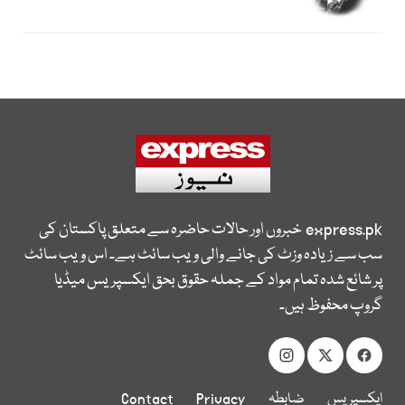
express.pk
خبروں اور حالات حاضرہ سے متعلق پاکستان کی
سب سے زیادہ وزٹ کی جانے والی ویب سائٹ ہے۔ اس ویب سائٹ
پر شائع شدہ تمام مواد کے جملہ حقوق بحق ایکسپریس میڈیا
گروپ محفوظ ہیں۔
ایکسپریس
ضابطہ
Privacy
Contact