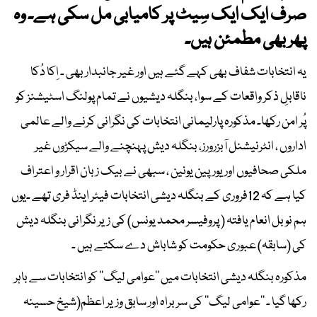
صرف ایک ایک سِیٹ پر کامیابی مل سکی ہے۔ وہ
پھر بھی مطمئن ہیں۔
یہ انتخابات شفاف بھی کہے گئے ہیں اور غیر جانبدار بھی ۔ اِکا دُکا
ناقابلِ ذکر واقعات کے سوا، بنگلہ دیشیوں نے تمام پولنگ اسٹیشنز کو
پُر امن رکھا۔ مذکورہ پارلیمانی انتخابات کی نگرانی کرنے والے عالمی
اداروں ، انٹرنیشنل آبزرورز، بنگلہ دیش پہنچنے والے سیکڑوں غیر
ملکی صحافیوں اور یورپین یونین ، سبھی نے بیک زبان اقرار و اعتراف
کیا ہے کہ 12فروری کے بنگلہ دیشی انتخابات فیئر اینڈ فری تھے ۔یوں
ہم نوبل انعام یافتہ ( پروفیسر محمد یونس) کی زیر نگرانی بنگلہ دیش
کی (سابقہ) عبوری حکومت کو شاباش دے سکتے ہیں ۔
مذکورہ بنگلہ دیشی انتخابات میں ’’عوامی لیگ‘‘ کو انتخابات سے باہر
رکھا گیا ۔ ’’عوامی لیگ‘‘ کی سربراہ اور سابق وزیر اعظم(شیخ حسینہ