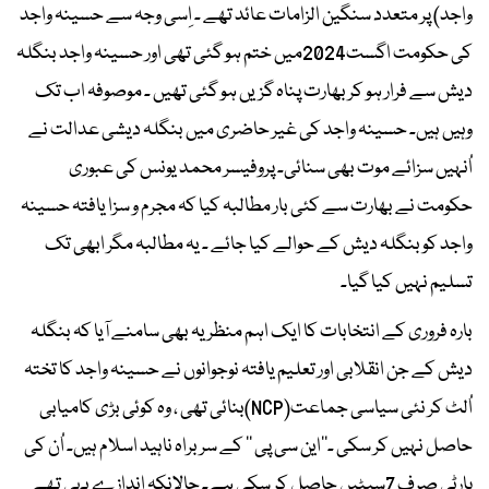
واجد) پر متعدد سنگین الزامات عائد تھے ۔ اِسی وجہ سے حسینہ واجد
کی حکومت اگست2024میں ختم ہو گئی تھی اور حسینہ واجد بنگلہ
دیش سے فرار ہو کر بھارت پناہ گزیں ہو گئی تھیں ۔ موصوفہ اب تک
وہیں ہیں۔ حسینہ واجد کی غیر حاضری میں بنگلہ دیشی عدالت نے
اُنہیں سزائے موت بھی سنائی۔ پروفیسر محمد یونس کی عبوری
حکومت نے بھارت سے کئی بار مطالبہ کیا کہ مجرم و سزا یافتہ حسینہ
واجد کو بنگلہ دیش کے حوالے کیا جائے ۔ یہ مطالبہ مگر ابھی تک
تسلیم نہیں کیا گیا۔
بارہ فروری کے انتخابات کا ایک اہم منظر یہ بھی سامنے آیا کہ بنگلہ
دیش کے جن انقلابی اور تعلیم یافتہ نوجوانوں نے حسینہ واجد کا تختہ
اُلٹ کر نئی سیاسی جماعت(NCP)بنائی تھی ، وہ کوئی بڑی کامیابی
حاصل نہیں کر سکی ۔’’این سی پی ‘‘ کے سربراہ ناہید اسلام ہیں۔ اُن کی
پارٹی صرف 7سیٹیں حاصل کر سکی ہے۔ حالانکہ اندازے یہی تھے