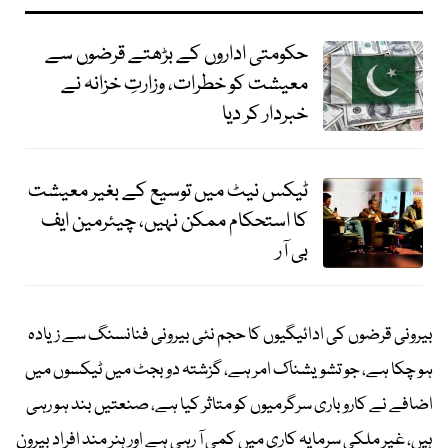
حکومتی اداروں کے بڑھتے قرضوں سے
معیشت کو خطرات، وزارتِ خزانہ نے
خبردار کر دیا
ٹیکس نیٹ میں توسیع کے بغیر معیشت
کا استحکام ممکن نہیں، چیئرمین ایف
بی آر
بیرونی قرضوں کی ادائیگیوں کا حجم نئی بیرونی فنانسنگ سے زیادہ
ہو چکا ہے، جو تشویشناک امر ہے، گزشتہ دو بجٹ میں ٹیکسوں میں
اضافے نے کاروباری سرگرمیوں کو متاثر کیا ہے، صنعتیں بند ہو رہی
ہیں، غیر ملکی سرمایہ کاری میں کمی آ رہی ہے اور ہنر مند افراد بیرون