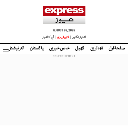
AUGUST 08, 2026
اشتہار لگائیں |
لائیو ٹی وی
| آج کا اخبار
صفحۂ اول
تازہ ترین
کھیل
خاص خبریں
پاکستان
انٹر نیشنل
ٹا