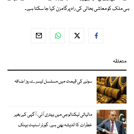
ہی ملک کو معاشی بحالی کی راہ پرگامزن کیا جا سکتا ہے۔
متعلقہ
سونے کی قیمت میں مسلسل تیسرے روز اضافہ
مالیاتی ٹیکنالوجی میں بہتری آئی، آگہی کے بغیر
خطرات کا اندیشہ بھی ہے، گورنر اسٹیٹ بینک