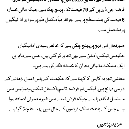
قرضہ جی ڈی پی کے 70 فیصد تک پہنچ چکا ہے، جبکہ مالی خسارہ
6 فیصد کی بلند سطح پر ہے، جو تقریباً مکمل طور پر سودی ادائیگیوں
پر مشتمل ہے۔
صورتحال اس نہج پر پہنچ چکی ہے کہ خالص سودی ادائیگیاں
حکومتی ٹیکس آمدن سے بھی تجاوز کر گئی ہیں، جس سے ماہرین
ایک ممکنہ مالیاتی بحران کا خدشہ ظاہر کر رہے ہیں۔
معاشی تجزیہ کاروں کا کہنا ہے کہ حکومت کے پاس آمدن بڑھانے کے
دو ہی ذرائع ہیں، ٹیکس اور قرضہ، تاہم پاکستان ٹیکس وصولیوں میں
مسلسل ناکام رہا ہے، جبکہ قرض لینے میں غیر معمولی اضافہ ہوا
ہے، جس کے باعث ملک قرضوں کے جال میں پھنستا چلا گیا ہے۔
مزید پڑھیں