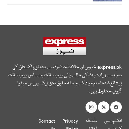
express.pk
خبروں اور حالات حاضرہ سے متعلق پاکستان کی
سب سے زیادہ وزٹ کی جانے والی ویب سائٹ ہے۔ اس ویب سائٹ
پر شائع شدہ تمام مواد کے جملہ حقوق بحق ایکسپریس میڈیا
گروپ محفوظ ہیں۔
ایکسپریس
ضابطہ
Privacy
Contact