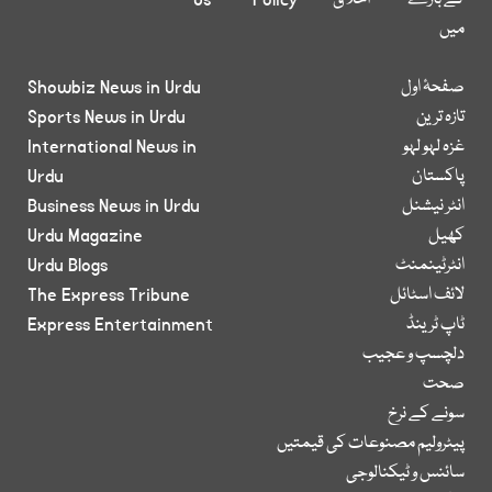
کے بارے
اخلاق
Policy
Us
میں
صفحۂ اول
Showbiz News in Urdu
تازہ ترین
Sports News in Urdu
غزہ لہو لہو
International News in
پاکستان
Urdu
انٹر نیشنل
Business News in Urdu
کھیل
Urdu Magazine
انٹرٹینمنٹ
Urdu Blogs
لائف اسٹائل
The Express Tribune
ٹاپ ٹرینڈ
Express Entertainment
دلچسپ و عجیب
صحت
سونے کے نرخ
پیٹرولیم مصنوعات کی قیمتیں
سائنس و ٹیکنالوجی