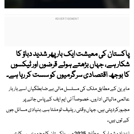
پاکستان کی معیشت ایک بار پھر شدید دباؤ کا
شکار ہے، جہاں بڑھتے ہوئے قرضوں اور ٹیکسوں
کا بوجھ اقتصادی سرگرمیوں کو سست کر رہا ہے۔
ماہرین کے مطابق ملک کی مسلسل مالی بے ضابطگیاں اسے بار بار
عالمی مالیاتی اداروں، خصوصاً آئی ایم ایف کے پاس جانے پر
مجبورکردیتی ہیں، جہاں وقتی ریلیف تو ملتا ہے، بنیادی مسائل جوں
کے توں ہیں۔
اعداد و شمار کے مطابق 2025 میں پاکستان کا مجموعی سرکاری