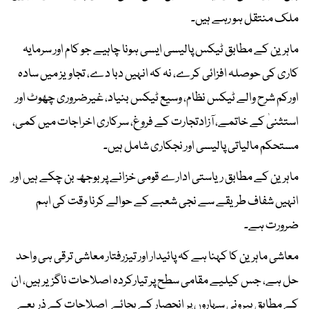
ملک منتقل ہو رہے ہیں۔
ماہرین کے مطابق ٹیکس پالیسی ایسی ہونا چاہیے جو کام اور سرمایہ
کاری کی حوصلہ افزائی کرے، نہ کہ انہیں دبا دے، تجاویز میں سادہ
اورکم شرح والے ٹیکس نظام، وسیع ٹیکس بنیاد، غیرضروری چھوٹ اور
استثنیٰ کے خاتمے، آزادتجارت کے فروغ، سرکاری اخراجات میں کمی،
مستحکم مالیاتی پالیسی اور نجکاری شامل ہیں۔
ماہرین کے مطابق ریاستی ادارے قومی خزانے پر بوجھ بن چکے ہیں اور
انہیں شفاف طریقے سے نجی شعبے کے حوالے کرنا وقت کی اہم
ضرورت ہے۔
معاشی ماہرین کا کہنا ہے کہ پائیدار اور تیزرفتار معاشی ترقی ہی واحد
حل ہے، جس کیلیے مقامی سطح پر تیارکردہ اصلاحات ناگزیر ہیں، ان
کے مطابق بیرونی سہاروں پر انحصار کے بجائے اصلاحات کے ذریعے