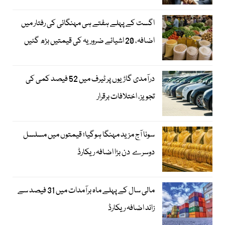
اگست کے پہلے ہفتے ہی مہنگائی کی رفتار میں
اضافہ، 20 اشیائے ضروریہ کی قیمتیں بڑھ گئیں
درآمدی گاڑیوں پر ٹیرف میں 52 فیصد کمی کی
تجویز، اختلافات برقرار
سونا آج مزید مہنگا ہوگیا؛ قیمتوں میں مسلسل
دوسرے دن بڑا اضافہ ریکارڈ
مالی سال کے پہلے ماہ برآمدات میں 31 فیصد سے
زائد اضافہ ریکارڈ