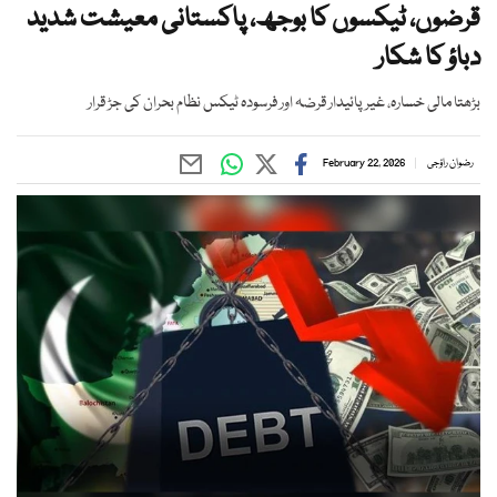
قرضوں، ٹیکسوں کا بوجھ، پاکستانی معیشت شدید
دباؤ کا شکار
بڑھتا مالی خسارہ، غیر پائیدار قرضہ اور فرسودہ ٹیکس نظام بحران کی جڑ قرار
رضوان راؤجی
February 22, 2026