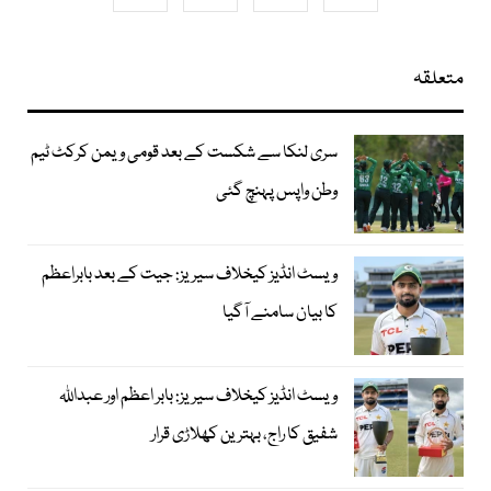
متعلقہ
سری لنکا سے شکست کے بعد قومی ویمن کرکٹ ٹیم
وطن واپس پہنچ گئی
ویسٹ انڈیز کیخلاف سیریز: جیت کے بعد بابراعظم
کا بیان سامنے آگیا
ویسٹ انڈیز کیخلاف سیریز: بابر اعظم اور عبداللہ
شفیق کا راج، بہترین کھلاڑی قرار