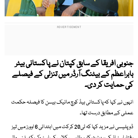
جنوبی افریقا کے سابق کپتان نے پاکستانی بیٹر
بابراعظم کے بیٹنگ آرڈر میں تنزلی کے فیصلے
کی حمایت کر دی۔
انہوں نے کہا کہ پاکستانی ہیڈ کوچ مائیک ہیسن کا فیصلہ حکمت
عملی کے مطابق درست تھا۔
ڈوپلیسی نے مزید کہا کہ ٹی20 کرکٹ میں ابتدائی 6 اوورز میں تیز
رفتار اسٹرائیک ریٹ درکار ہوتا ہے، کلاسیک اسٹروک کھیلنے والے