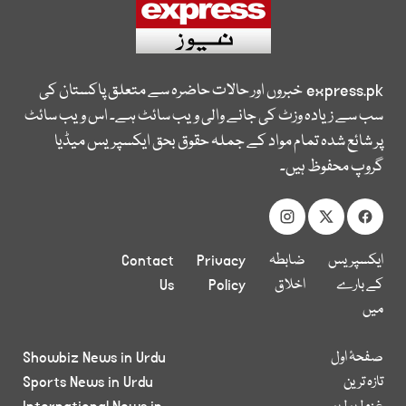
express.pk
خبروں اور حالات حاضرہ سے متعلق پاکستان کی
سب سے زیادہ وزٹ کی جانے والی ویب سائٹ ہے۔ اس ویب سائٹ
پر شائع شدہ تمام مواد کے جملہ حقوق بحق ایکسپریس میڈیا
گروپ محفوظ ہیں۔
ایکسپریس
ضابطہ
Privacy
Contact
کے بارے
اخلاق
Policy
Us
میں
صفحۂ اول
Showbiz News in Urdu
تازہ ترین
Sports News in Urdu