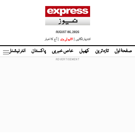
AUGUST 06, 2026
اشتہار لگائیں |
لائیو ٹی وی
| آج کا اخبار
صفحۂ اول
تازہ ترین
کھیل
خاص خبریں
پاکستان
انٹر نیشنل
ٹا