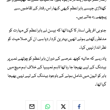
کھلاڑی جیسے بابراعظم کبھی کبھار اس رفتار کے تقاضوں سے
پیچھے رہ جاتے ہیں۔
جنوبی افریقی اسٹار کا کہنا تھا کہ ہیسن نے بابراعظم کی مہارت کو
مدنظر رکھتے ہوئے انھیں بہترین کردار دیا ہے، ان کی صلاحیت کو
نظر انداز نہیں کیا۔
یاد رہے کہ حالیہ کچھ عرصے کے دوران بابراعظم کو چوتھے نمبر پر
بیٹنگ کے لیے بھیجا جا رہا تھا تاہم نمیبیا کے خلاف اہم میچ میں
بابر کو الیون میں شامل ہونے کے باوجود بیٹنگ کے لیے نہیں بھیجا
گیا تھا۔