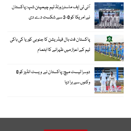
آئی ٹی ایف ماسٹرز ورلڈ ٹیم چیمپئن شپ: پاکستان
نے امریکا کو 0-3 سے شکست دے دی
پاکستان فٹ بال فیڈریشن کا جنوبی کوریا کی ہاکی
ٹیم کے اعزاز میں ظہرانے کا اہتمام
دوسرا ٹیسٹ میچ: پاکستان نے ویسٹ انڈیز کو 8
وکٹوں سے ہرا دیا