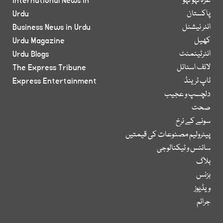
غزہ لہو لہو
International News in
پاکستان
Urdu
انٹر نیشنل
Business News in Urdu
کھیل
Urdu Magazine
انٹرٹینمنٹ
Urdu Blogs
لائف اسٹائل
The Express Tribune
ٹاپ ٹرینڈ
Express Entertainment
دلچسپ و عجیب
صحت
سونے کے نرخ
پیٹرولیم مصنوعات کی قیمتیں
سائنس و ٹیکنالوجی
بلاگ
بزنس
ویڈیوز
جرائم