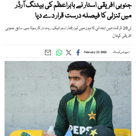
جنوبی افریقی اسٹار نے بابراعظم کی بیٹنگ آرڈر
میں تنزلی کا فیصلہ درست قرار دے دیا
ٹی20 کرکٹ میں ابتدائی 6 اوورز میں تیز رفتار اسٹرائیک ریٹ درکار ہوتا ہے، سابق جنوبی
افریقی کپتان
اسپورٹس ڈیسک
February 23, 2026