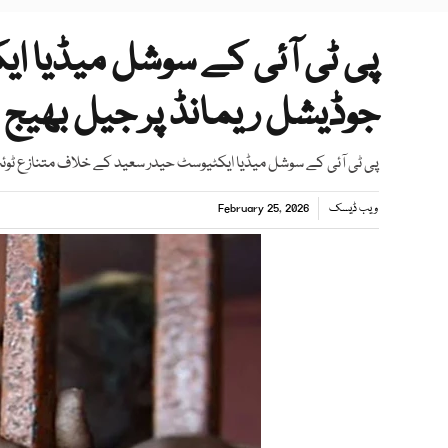
پی ٹی آئی کے سوشل میڈیا ا
جوڈیشل ریمانڈ پر جیل بھیج د
پی ٹی آئی کے سوشل میڈیا ایکٹیوسٹ حیدر سعید کے خلاف متنازع 
ویب ڈیسک
February 25, 2026