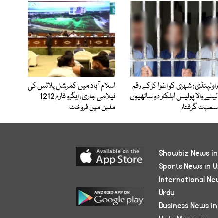
راولپنڈی: شہری کو اغوا کرکے رقم
اسلام آباد میں کمرشل پلاٹس کی
لینے والا پولیس اہلکار دو ساتھیوں
نیلامی جاری، ایگرو فارم 1212
سمیت گرفتار
ملین میں فروخت
Showbiz News in
Sports News in U
International Ne
Urdu
Business News in