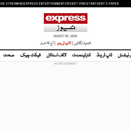
IVE STREAMING
EXPRESS ENTERTAINMENT
CRICKET PAKISTAN
TODAY'S PAPER
AUGUST 05, 2026
اشتہار لگائیں |
لائیو ٹی وی
| آج کا اخبار
ر نیشنل
ٹاپ ٹرینڈ
انٹرٹینمنٹ
لائف اسٹائل
فیکٹ چیک
صحت