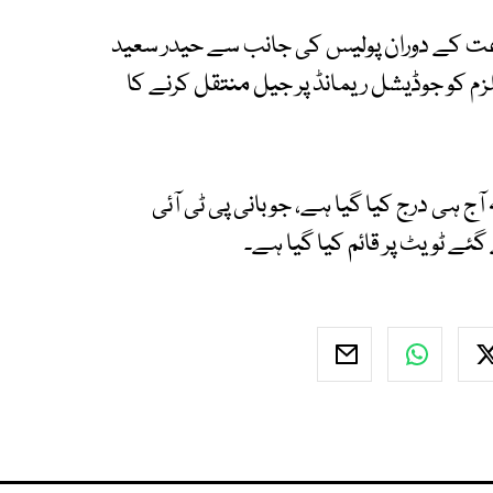
کے دوران پولیس کی جانب سے حیدر سعید
م کو جوڈیشل ریمانڈ پر جیل منتقل کرنے کا
ج ہی درج کیا گیا ہے، جو بانی پی ٹی آئی
ئے ٹویٹ پر قائم کیا گیا ہے۔