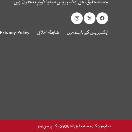
جملہ حقوق بحق ایکسپریس میڈیا گروپ محفوظ ہیں۔
ایکسپریس کے بارے میں
ضابطہ اخلاق
Privacy Policy
تمام مواد کے جملہ حقوق © 2026 ایکسپریس اردو