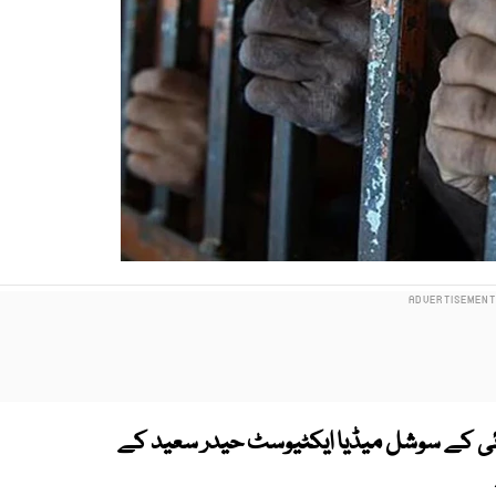
آئی کے سوشل میڈیا ایکٹیوسٹ حیدر سعید کے