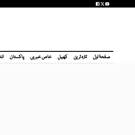
صفحۂ اول
تازہ ترین
کھیل
خاص خبریں
پاکستان
انٹ