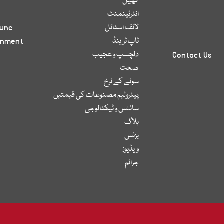
کھیل
انٹرٹینمنٹ
لائف اسٹائل
bune
ٹاپ ٹرینڈ
inment
دلچسپ و عجیب
Contact Us
صحت
سونے کے نرخ
پیٹرولیم مصنوعات کی قیمتیں
سائنس و ٹیکنالوجی
بلاگ
بزنس
ویڈیوز
جرائم