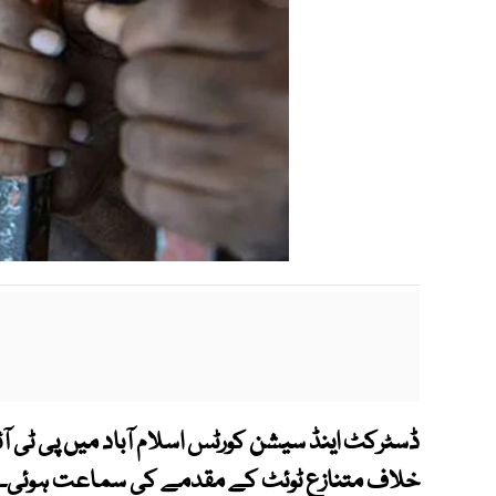
ڈسٹرکٹ اینڈ سیشن کورٹس اسلام آباد میں پی ٹی 
خلاف متنازع ٹوئٹ کے مقدمے کی سماعت ہوئی۔