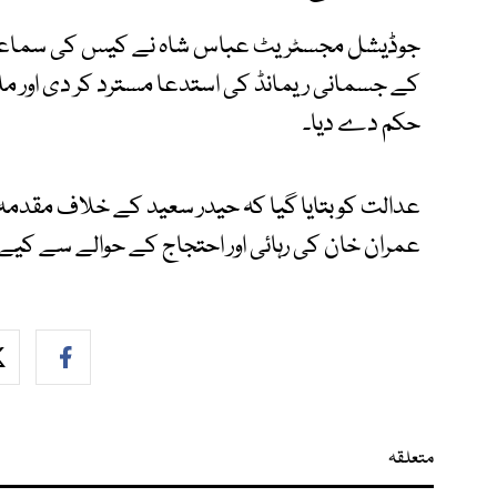
جوڈیشل مجسٹریٹ عباس شاہ نے کیس کی سماعت 
کے جسمانی ریمانڈ کی استدعا مسترد کر دی اور ملز
حکم دے دیا۔
عدالت کو بتایا گیا کہ حیدر سعید کے خلاف مقدمہ آ
عمران خان کی رہائی اور احتجاج کے حوالے سے کیے گ
متعلقہ