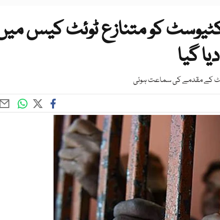
یکٹیوسٹ کو متنازع ٹوئٹ کیس میں
یا گیا
ٹوئٹ کے مقدمے کی سماعت ہوئی