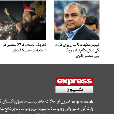
شہباز حکومت 5 سال پوری کرے
تحریک انصاف کا 27 ستمبر کو
گی لیکن نظام تباہ ہوچکا
اسلام آباد جانے کا اعلان
ہے، محسن نقوی
express.pk
خبروں اور حالات حاضرہ سے متعلق پاکستان 
وزٹ کی جانے والی ویب سائٹ ہے۔ اس ویب سائٹ پر شائع شدہ