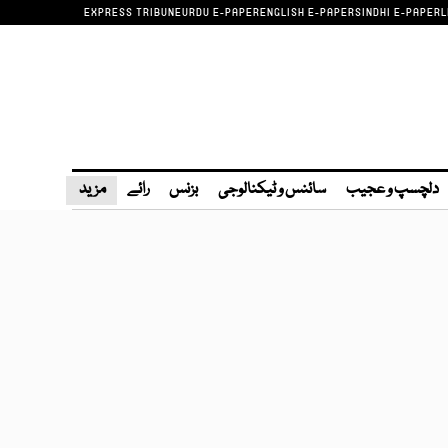
EXPRESS TRIBUNE
URDU E-PAPER
ENGLISH E-PAPER
SINDHI E-PAPER
L
دلچسپ و عجیب
سائنس و ٹیکنالوجی
بزنس
رائے
مزید