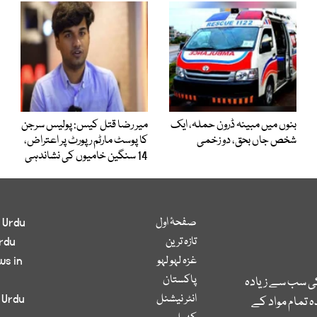
بنوں میں مبینہ ڈرون حملہ، ایک
میر رضا قتل کیس: پولیس سرجن
شخص جاں بحق، دو زخمی
کا پوسٹ مارٹم رپورٹ پر اعتراض،
14 سنگین خامیوں کی نشاندہی
صفحۂ اول
 Urdu
تازہ ترین
rdu
غزہ لہو لہو
ws in
پاکستان
کی سب سے زیادہ
انٹر نیشنل
 Urdu
 تمام مواد کے