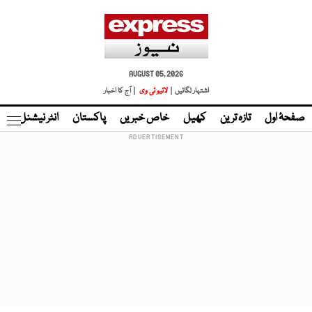
AUGUST 05, 2026
اشتہار لگائیں |
لائیو ٹی وی
| آج کا اخبار
صفحۂ اول
تازہ ترین
کھیل
خاص خبریں
پاکستان
انٹر نیشنل
ٹا