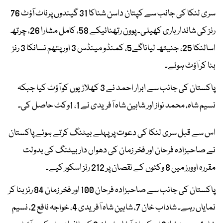
سری لنکا کی جانب سے کپتان داسن شناکا 31 گیندوں پرناٹ آؤٹ 76
رنز کی شاندار باری کھیلی۔ پوون رتھنائیکے 58، کامل مشارا 26، چرتھ
اسالنکا 25، جنیتھ لیاناگے5، کمنڈو مینڈس 3 اور پتھم نسانکا 3 رنز
بنا کر آؤٹ ہوئے۔
پاکستان کی جانب سے ابرار احمد نے 3 کھلاڑیوں کو آؤٹ کیا جبکہ
نسیم شاہ، محمد نواز اور شاہین شاہ آفریدی نے 1، 1وکٹ حاصل کی۔
اس سے قبل سری لنکا کی دعوت پر پہلے بیٹنگ کرتے ہوئے پاکستان
نے صاحبزادہ فرحان اور فخر زمان کی دھواں دار بیٹنگ کی بدولت
مقررہ اوورز میں 8 وکٹوں کے نقصان پر 212 رنز اسکور کیے۔
پاکستان کی جانب سے صاحبزادہ فرحان 100 اور فخر زمان 84 رنز بنا کر
نمایاں رہے۔ شاداب خان 7، شاہین شاہ آفریدی 4، خواجہ نافع 2، نسیم