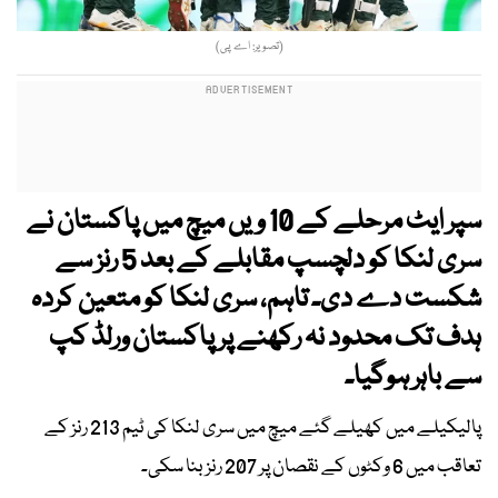
(تصویر: اے پی)
سپر ایٹ مرحلے کے 10 ویں میچ میں پاکستان نے
سری لنکا کو دلچسپ مقابلے کے بعد 5 رنز سے
شکست دے دی۔ تاہم، سری لنکا کو متعین کردہ
ہدف تک محدود نہ رکھنے پر پاکستان ورلڈ کپ
سے باہر ہوگیا۔
پالیکیلے میں کھیلے گئے میچ میں سری لنکا کی ٹیم 213 رنز کے
تعاقب میں 6 وکٹوں کے نقصان پر 207 رنز بنا سکی۔