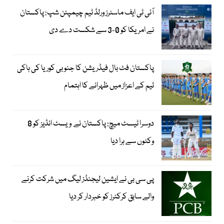
آئی ٹی ایف ماسٹرز ورلڈ ٹیم چیمپئن شپ: پاکستان
نے امریکا کو 0-3 سے شکست دے دی
پاکستان فٹ بال فیڈریشن کا جنوبی کوریا کی ہاکی
ٹیم کے اعزاز میں ظہرانے کا اہتمام
دوسرا ٹیسٹ میچ: پاکستان نے ویسٹ انڈیز کو 8
وکٹوں سے ہرا دیا
پی سی بی نے ایشین لیجنڈز لیگ میں شرکت کرنے
والے سابق کرکٹرز کو خبردار کر دیا