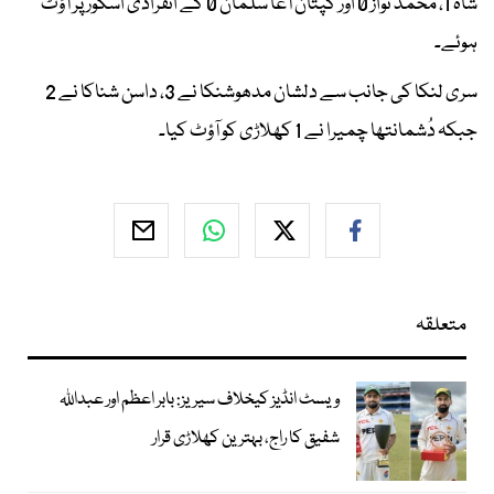
شاہ 1، محمد نواز 0 اور کپتان آغا سلمان 0 کے انفرادی اسکور پر آؤٹ
ہوئے۔
سری لنکا کی جانب سے دلشان مدھوشنکا نے 3، داسن شناکا نے 2
جبکہ دُشمانتھا چمیرا نے 1 کھلاڑی کو آؤٹ کیا۔
متعلقہ
ویسٹ انڈیز کیخلاف سیریز: بابر اعظم اور عبداللہ
شفیق کا راج، بہترین کھلاڑی قرار