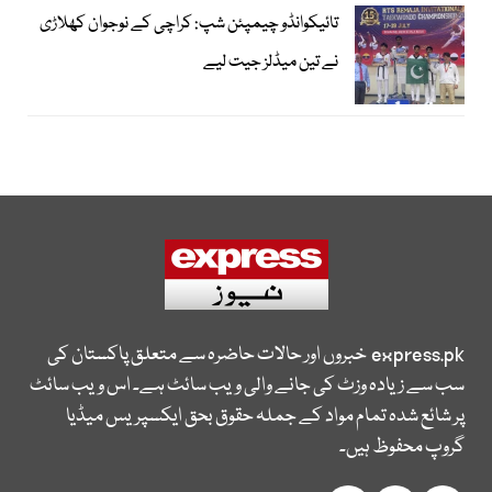
تائیکوانڈو چیمپئن شپ: کراچی کے نوجوان کھلاڑی
نے تین میڈلز جیت لیے
express.pk
خبروں اور حالات حاضرہ سے متعلق پاکستان کی
سب سے زیادہ وزٹ کی جانے والی ویب سائٹ ہے۔ اس ویب سائٹ
پر شائع شدہ تمام مواد کے جملہ حقوق بحق ایکسپریس میڈیا
گروپ محفوظ ہیں۔