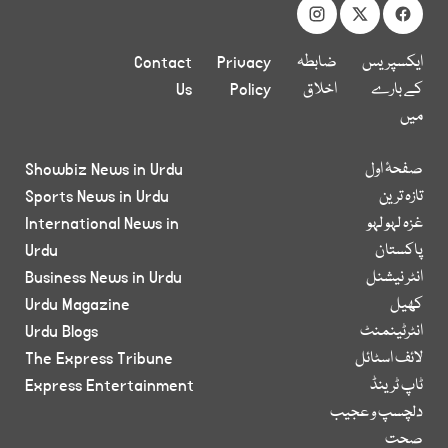
ایکسپریس
ضابطہ
Privacy
Contact
کے بارے
اخلاق
Policy
Us
میں
صفحۂ اول
Showbiz News in Urdu
تازہ ترین
Sports News in Urdu
غزہ لہو لہو
International News in
پاکستان
Urdu
انٹر نیشنل
Business News in Urdu
کھیل
Urdu Magazine
انٹرٹینمنٹ
Urdu Blogs
لائف اسٹائل
The Express Tribune
ٹاپ ٹرینڈ
Express Entertainment
دلچسپ و عجیب
صحت