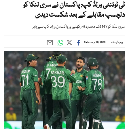
ٹی ٹوئنٹی ورلڈ کپ: پاکستان نے سری لنکا کو
دلچسپ مقابلے کے بعد شکست دیدی
سری لنکا کو 147 تک محدود نہ رکھنے پر پاکستان ورلڈ کپ سے باہر
ویب ڈیسک
February 28, 2026