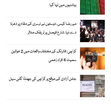
روشنیوں میں نہا گیا
میر رضا کیس، دوستوں نے نرسری کے مقام پر دھرنا
دے دیا، شارع فیصل پر ٹریفک متاثر
کراچی: فائرنگ کے مختلف واقعات میں 2 خواتین
سمیت 4 افراد زخمی
جشن آزادی کے موقع پر کراچی کی جھنڈا گلی سیل