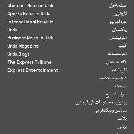
صفحۂ اول
Showbiz News in Urdu
تازہ ترین
Sports News in Urdu
غزہ لہو لہو
International News in
پاکستان
Urdu
انٹر نیشنل
Business News in Urdu
کھیل
Urdu Magazine
انٹرٹینمنٹ
Urdu Blogs
لائف اسٹائل
The Express Tribune
ٹاپ ٹرینڈ
Express Entertainment
دلچسپ و عجیب
صحت
سونے کے نرخ
پیٹرولیم مصنوعات کی قیمتیں
سائنس و ٹیکنالوجی
بلاگ
بزنس