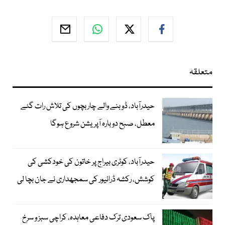
متعلقہ
حیدرآباد، ڈوبنے والے چار بچوں کی تلاش رات گئے
معطل، صبح دوبارہ آپریشن شروع ہوگا
حیدرآباد، کوٹری بیراج پر خاتون کی خودکشی کی
کوشش، رکشہ ڈرائیور کی سمجھداری نے جان بچا لی
پاک سعودی ترک دفاعی معاہدہ، کراچی سبز و سرخ