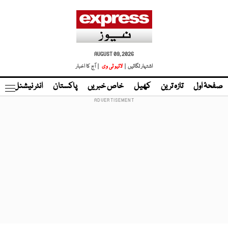
AUGUST 09, 2026
اشتہار لگائیں |
لائیو ٹی وی
| آج کا اخبار
صفحۂ اول
تازہ ترین
کھیل
خاص خبریں
پاکستان
انٹر نیشنل
ٹا