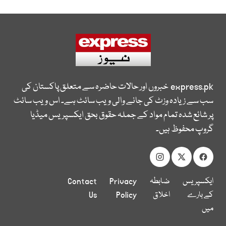
express.pk
خبروں اور حالات حاضرہ سے متعلق پاکستان کی
سب سے زیادہ وزٹ کی جانے والی ویب سائٹ ہے۔ اس ویب سائٹ
پر شائع شدہ تمام مواد کے جملہ حقوق بحق ایکسپریس میڈیا
گروپ محفوظ ہیں۔
ایکسپریس
ضابطہ
Privacy
Contact
کے بارے
اخلاق
Policy
Us
میں