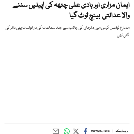
ایمان مزاری اور ہادی علی چٹھہ کی اپیلیں سننے
والا عدالتی بینچ ٹوٹ گیا
متنازع ٹوئٹس کیس میں ملزمان کی جانب سے جلد سماعت کی درخواست بھی دائر کی
گئی تھی
ویب ڈیسک
March 02, 2026