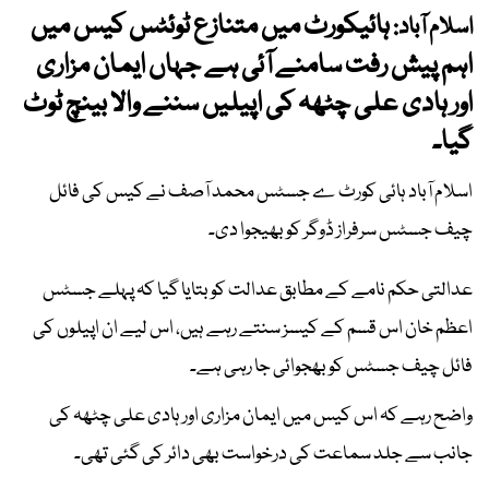
ہائیکورٹ میں متنازع ٹوئٹس کیس میں
اسلام آباد:
اہم پیش رفت سامنے آئی ہے جہاں ایمان مزاری
اور ہادی علی چٹھہ کی اپیلیں سننے والا بینچ ٹوٹ
گیا۔
اسلام آباد ہائی کورٹ ے جسٹس محمد آصف نے کیس کی فائل
چیف جسٹس سرفراز ڈوگر کو بھیجوا دی۔
عدالتی حکم نامے کے مطابق عدالت کو بتایا گیا کہ پہلے جسٹس
اعظم خان اس قسم کے کیسز سنتے رہے ہیں، اس لیے ان اپیلوں کی
فائل چیف جسٹس کو بھجوائی جا رہی ہے۔
واضح رہے کہ اس کیس میں ایمان مزاری اور ہادی علی چٹھہ کی
جانب سے جلد سماعت کی درخواست بھی دائر کی گئی تھی۔