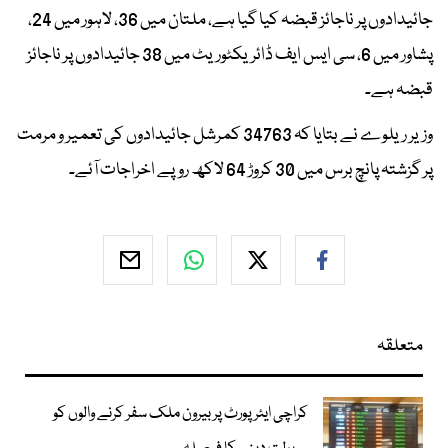
جائیدادوں پر ناجائز قبضہ کیا گیا ہے، ملتان میں 36، لاہور میں 24،
پشاور میں 6، سی ایس ایف ڈائریکٹوریٹ میں 38 جائیدادوں پر ناجائز
قبضہ ہے۔
وزیر ریلوے نے بتایا کہ 34763 کمرشل جائیدادوں کی تعمیر و مرمت
پر گزشتہ پانچ برس میں 30 کروڑ 64 لاکھ روپے اخراجات آئے۔
متعلقہ
کراچی ایئرپورٹ پر بیرون ملک سفر کرنے والوں کو