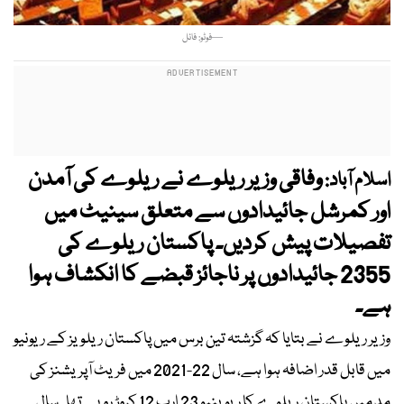
—فوٹو: فائل
وفاقی وزیر ریلوے نے ریلوے کی آمدن
اسلام آباد:
اور کمرشل جائیدادوں سے متعلق سینیٹ میں
تفصیلات پیش کردیں۔ پاکستان ریلوے کی
2355 جائیدادوں پر ناجائز قبضے کا انکشاف ہوا
ہے۔
وزیر ریلوے نے بتایا کہ گزشتہ تین برس میں پاکستان ریلویز کے ریونیو
میں قابل قدر اضافہ ہوا ہے، سال 22-2021 میں فریٹ آپریشنز کی
مد میں پاکستان ریلوے کا ریوینیو 23 ارب 12 کروڑ روپے تھا۔ سال