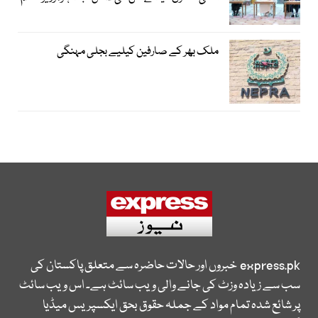
ملک بھر کے صارفین کیلیے بجلی مہنگی
express.pk
خبروں اور حالات حاضرہ سے متعلق پاکستان کی
سب سے زیادہ وزٹ کی جانے والی ویب سائٹ ہے۔ اس ویب سائٹ
پر شائع شدہ تمام مواد کے جملہ حقوق بحق ایکسپریس میڈیا