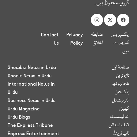
گروپ محفوظ ہیں۔
ایکسپریس
ضابطہ
Privacy
Contact
کے بارے
اخلاق
Policy
Us
میں
صفحۂ اول
Showbiz News in Urdu
تازہ ترین
Sports News in Urdu
غزہ لہو لہو
International News in
پاکستان
Urdu
انٹر نیشنل
Business News in Urdu
کھیل
Urdu Magazine
انٹرٹینمنٹ
Urdu Blogs
لائف اسٹائل
The Express Tribune
ٹاپ ٹرینڈ
Express Entertainment