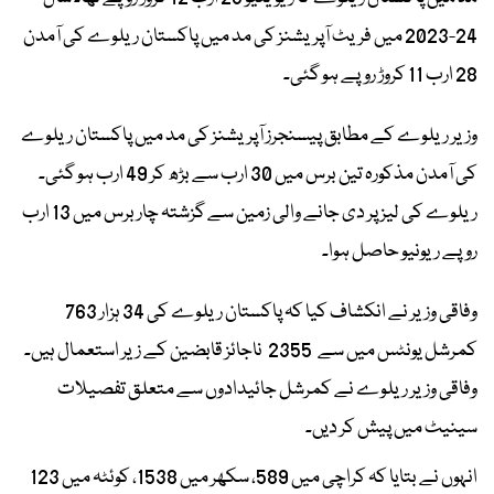
24-2023 میں فریٹ آپریشنز کی مد میں پاکستان ریلوے کی آمدن
28 ارب 11 کروڑ روپے ہو گئی۔
وزیر ریلوے کے مطابق پیسنجرز آپریشنز کی مد میں پاکستان ریلوے
کی آمدن مذکورہ تین برس میں 30 ارب سے بڑھ کر 49 ارب ہو گئی۔
ریلوے کی لیز پر دی جانے والی زمین سے گزشتہ چار برس میں 13 ارب
روپے ریونیو حاصل ہوا۔
وفاقی وزیر نے انکشاف کیا کہ پاکستان ریلوے کی 34 ہزار 763
کمرشل یونٹس میں سے 2355 ناجائز قابضین کے زیر استعمال ہیں۔
وفاقی وزیر ریلوے نے کمرشل جائیدادوں سے متعلق تفصیلات
سینیٹ میں پیش کر دیں۔
انہوں نے بتایا کہ کراچی میں 589، سکھر میں 1538، کوئٹہ میں 123