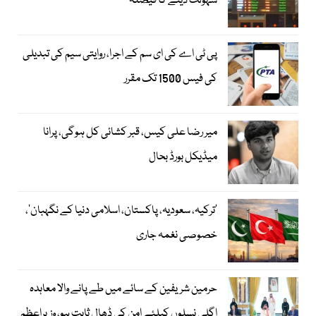
سہولت دینے کا فیصلہ
پی ٹی اے کی ای سم کے اجرا، روایتی سیم کی تبدیلی
کی فیس 1500 تک مقرر
میر رضا علی کیس، قبر کشائی کل ہوگی، پرانا
میڈیکل بورڈ بحال
‘ترکیہ، سعودیہ، پاکستان، اسلامی دنیا کے نگہبان’،
خصوصی نغمہ جاری
حرمین شریفین کے سائے میں طے پانے والا معاہدہ
اگلی نسلوں کیلئے امن کی ڈھال ثابت ہو، وزیراعظم