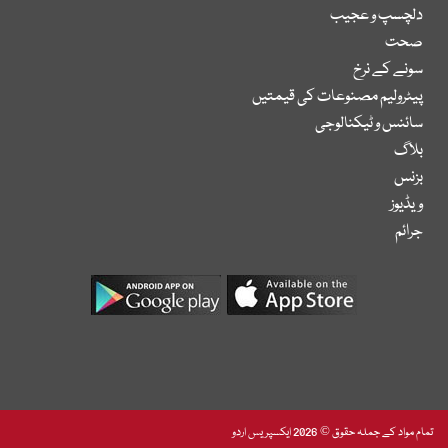
دلچسپ و عجیب
صحت
سونے کے نرخ
پیٹرولیم مصنوعات کی قیمتیں
سائنس و ٹیکنالوجی
بلاگ
بزنس
ویڈیوز
جرائم
تمام مواد کے جملہ حقوق © 2026 ایکسپریس اردو