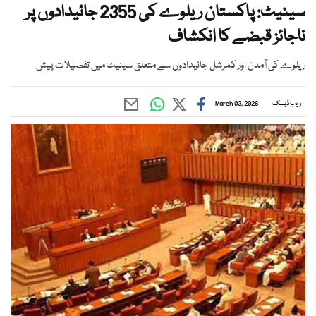
سینیٹ: پاکستان ریلوے کی 2355 جائیدادوں پر
ناجائز قبضے کا انکشاف
ریلوے کی آمدن اور کمرشل جائیدادوں سے متعلق سینیٹ میں تفصیلات پیش
ویب ڈیسک
March 03, 2026