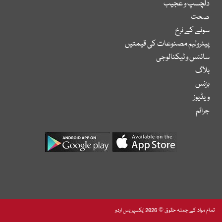
دلچسپ و عجیب
صحت
سونے کے نرخ
پیٹرولیم مصنوعات کی قیمتیں
سائنس و ٹیکنالوجی
بلاگ
بزنس
ویڈیوز
جرائم
تمام مواد کے جملہ حقوق © 2026 ایکسپریس اردو