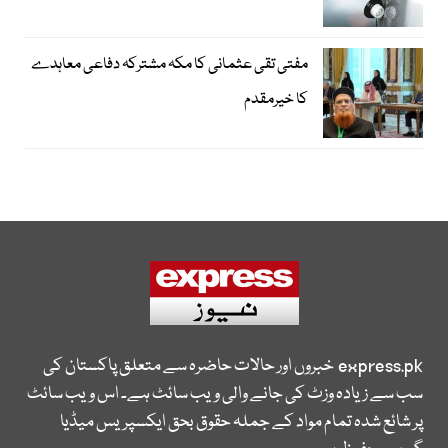
مفتی تقی عثمانی کا مکہ مشترکہ دفاعی معاہدے
کا خیرمقدم
express.pk
خبروں اور حالات حاضرہ سے متعلق پاکستان کی
سب سے زیادہ وزٹ کی جانے والی ویب سائٹ ہے۔ اس ویب سائٹ
پر شائع شدہ تمام مواد کے جملہ حقوق بحق ایکسپریس میڈیا