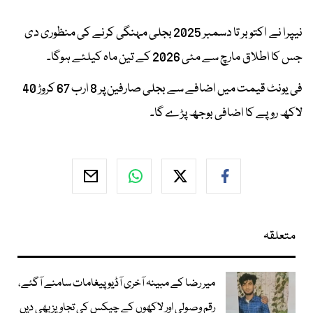
نیپرا نے اکتوبر تا دسمبر 2025 بجلی مہنگی کرنے کی منظوری دی
جس کا اطلاق مارچ سے مئی 2026 کے تین ماہ کیلئے ہوگا۔
فی یونٹ قیمت میں اضافے سے بجلی صارفین پر 8 ارب 67 کروڑ 40
لاکھ روپے کا اضافی بوجھ پڑے گا۔
متعلقہ
میر رضا کے مبینہ آخری آڈیو پیغامات سامنے آگئے،
رقم وصولی اور لاکھوں کے چیکس کی تجاویز بھی دیں