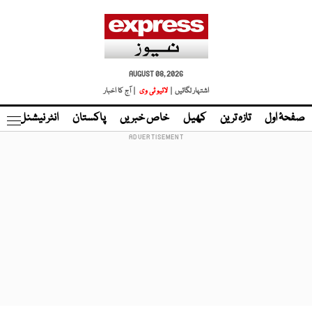
AUGUST 08, 2026
اشتہار لگائیں |
لائیو ٹی وی
| آج کا اخبار
صفحۂ اول
تازہ ترین
کھیل
خاص خبریں
پاکستان
انٹر نیشنل
ٹا