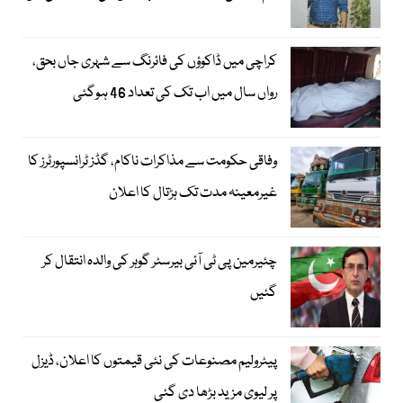
کراچی میں ڈاکوؤں کی فائرنگ سے شہری جاں بحق،
رواں سال میں اب تک کی تعداد 46 ہوگئی
وفاقی حکومت سے مذاکرات ناکام، گڈز ٹرانسپورٹرز کا
غیرمعینہ مدت تک ہڑتال کا اعلان
چئیرمین پی ٹی آئی بیرسٹر گوہر کی والدہ انتقال کر
گئیں
پیٹرولیم مصنوعات کی نئی قیمتوں کا اعلان، ڈیزل
پر لیوی مزید بڑھا دی گئی