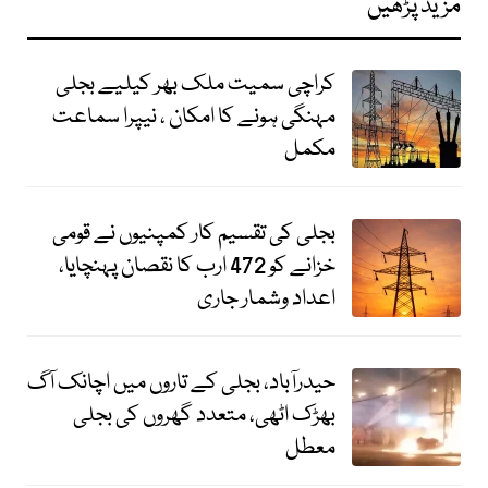
مزید پڑھیں
کراچی سمیت ملک بھر کیلیے بجلی
مہنگی ہونے کا امکان ، نیپرا سماعت
مکمل
بجلی کی تقسیم کار کمپنیوں نے قومی
خزانے کو 472 ارب کا نقصان پہنچایا،
اعداد وشمار جاری
حیدرآباد، بجلی کے تاروں میں اچانک آگ
بھڑک اٹھی، متعدد گھروں کی بجلی
معطل