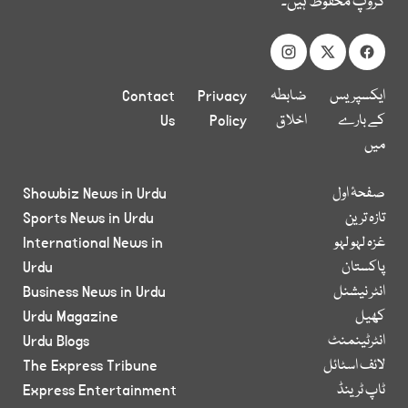
گروپ محفوظ ہیں۔
ایکسپریس
ضابطہ
Privacy
Contact
کے بارے
اخلاق
Policy
Us
میں
صفحۂ اول
Showbiz News in Urdu
تازہ ترین
Sports News in Urdu
غزہ لہو لہو
International News in
پاکستان
Urdu
انٹر نیشنل
Business News in Urdu
کھیل
Urdu Magazine
انٹرٹینمنٹ
Urdu Blogs
لائف اسٹائل
The Express Tribune
ٹاپ ٹرینڈ
Express Entertainment