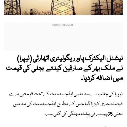
نیشنل الیکٹرک پاور ریگولیٹری اتھارٹی (نیپرا)
نے ملک بھر کے صارفین کیلئے بجلی کی قیمت
میں اضافہ کردیا۔
نیپرا کی جانب سے سہ ماہی ایڈجسٹمنٹ کے تحت قیمتوں بارے
فیصلہ جاری کردیا گیا جس کے مطابق ایڈجسٹمنٹ کی مد میں
بجلی 35 پیسے فی یونٹ مہنگی کی گئی ہے۔