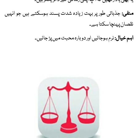
منفی:
جذباتی طور پر بہت زیادہ شدت پسند ہوسکتے ہیں جو انہیں
نقصان پہنچا سکتا ہے۔
اہم خیال:
نرم ہوجائیں اور دوبارہ محبت میں پڑ جائیں۔