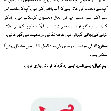
دوسروں کو ’حقیقی‘ آپ کو جاننے دیتے ہیں، آپ محسوس کرتے ہیں کہ
آپ سے محبت کی جاتی ہے کہ آپ واقعی کون ہیں۔ آپ کا مقصد اس
سے آگے ہے جسے آپ فی الحال محسوس کرسکتے ہیں۔ زندگی
کےلیے آپ کا پیار اسے معنی دیتا ہے۔ لہٰذا سطح پر گہرائی تلاش
کرنے کے بجائے، گہرائی میں غوطہ لگائیں اور محبت میں گھر جائیں۔
منفی:
انا کی وجہ سے دوسروں کی مدد قبول کرنے میں مشکل پیش آ
سکتی ہے۔
اہم خیال:
اپنے اندر یا اپنے ارد گرد کم توانائی جاری کریں۔