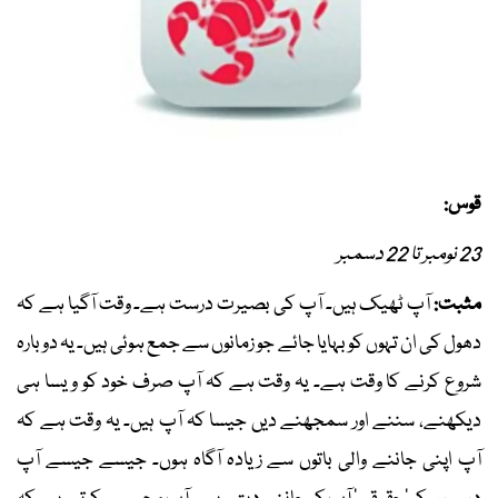
قوس:
23 نومبر تا 22 دسمبر
مثبت:
آپ ٹھیک ہیں۔ آپ کی بصیرت درست ہے۔ وقت آگیا ہے کہ
دھول کی ان تہوں کو بہایا جائے جو زمانوں سے جمع ہوئی ہیں۔ یہ دوبارہ
شروع کرنے کا وقت ہے۔ یہ وقت ہے کہ آپ صرف خود کو ویسا ہی
دیکھنے، سننے اور سمجھنے دیں جیسا کہ آپ ہیں۔ یہ وقت ہے کہ
آپ اپنی جاننے والی باتوں سے زیادہ آگاہ ہوں۔ جیسے جیسے آپ