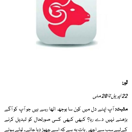
ثور:
22 اپریل تا 20 مئی
مثبت:
آپ اپنے دل میں کون سا بوجھ اٹھا رہے ہیں جو آپ کو آگے
بڑھنے نہیں دے رہا؟ کبھی کبھی کسی صورتحال کو تبدیل کرنے
کےلیے سب سے اچھی بات یہ ہے کہ اسے چھوڑ دیا جائے۔ ٹوٹے ہوئے