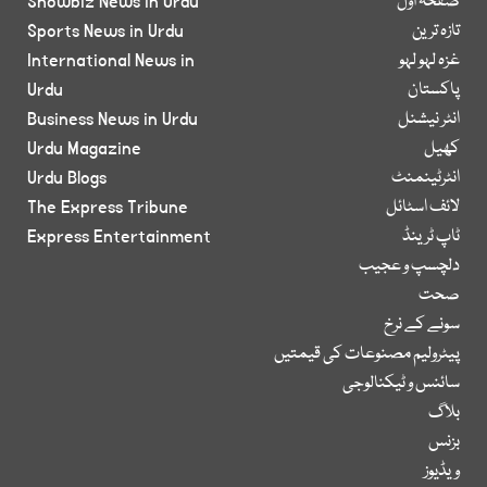
صفحۂ اول
Showbiz News in Urdu
تازہ ترین
Sports News in Urdu
غزہ لہو لہو
International News in
پاکستان
Urdu
انٹر نیشنل
Business News in Urdu
کھیل
Urdu Magazine
انٹرٹینمنٹ
Urdu Blogs
لائف اسٹائل
The Express Tribune
ٹاپ ٹرینڈ
Express Entertainment
دلچسپ و عجیب
صحت
سونے کے نرخ
پیٹرولیم مصنوعات کی قیمتیں
سائنس و ٹیکنالوجی
بلاگ
بزنس
ویڈیوز