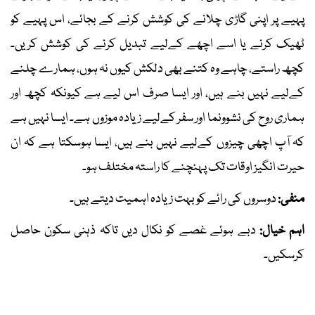
پہیے پر اپنی گاڑی چلانے کی کوشش کرنے کے بجائے، اس پہیے کو
ٹھیک کرنے یا اسے اچھے کےلیے تبدیل کرنے کی کوشش کریں۔
کچھ راستے، چاہے وہ کتنے بھی دلکش کیوں نہ ہوں، ہمارے چلنے
کےلیے نہیں بنے ہیں، اور ایسا صرف اس لیے ہے کیونکہ کچھ اور
ہماری روح کی نشوونما اور سفر کےلیے زیادہ موزوں ہے۔ ایسا نہیں ہے
کہ آپ اچھی چیزوں کےلیے نہیں بنے ہیں، ایسا ہوسکتا ہے کہ ان
حیرت انگیز اوقات تک پہنچنے کا راستہ مختلف ہو۔
منفی:
دوسروں کی رائے کو بہت زیادہ اہمیت دیتے ہیں۔
اہم خیال:
دبے ہوئے غصے کو نکال دیں تاکہ ذہنی سکون حاصل
کرسکیں۔