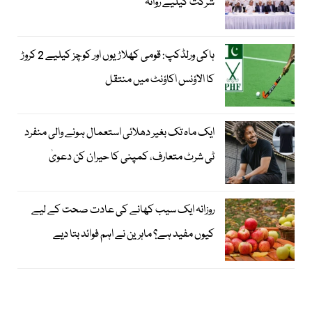
شرکت کیلیے روانہ
ہاکی ورلڈکپ: قومی کھلاڑیوں اور کوچز کیلیے 2 کروڑ
کا الاؤنس اکاؤنٹ میں منتقل
ایک ماہ تک بغیر دھلائی استعمال ہونے والی منفرد
ٹی شرٹ متعارف، کمپنی کا حیران کن دعویٰ
روزانہ ایک سیب کھانے کی عادت صحت کے لیے
کیوں مفید ہے؟ ماہرین نے اہم فوائد بتا دیے