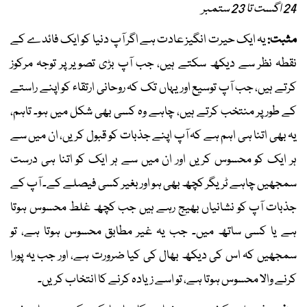
24 اگست تا 23 ستمبر
مثبت:
یہ ایک حیرت انگیز عادت ہے اگر آپ دنیا کو ایک فائدے کے
نقطہ نظر سے دیکھ سکتے ہیں، جب آپ بڑی تصویر پر توجہ مرکوز
کرتے ہیں، جب آپ توسیع اور یہاں تک کہ روحانی ارتقاء کو اپنے راستے
کے طور پر منتخب کرتے ہیں، چاہے وہ کسی بھی شکل میں ہو۔ تاہم،
یہ بھی اتنا ہی اہم ہے کہ آپ اپنے جذبات کو قبول کریں، ان میں سے
ہر ایک کو محسوس کریں اور ان میں سے ہر ایک کو اتنا ہی درست
سمجھیں چاہے ٹریگر کچھ بھی ہو اور بغیر کسی فیصلے کے۔ آپ کے
جذبات آپ کو نشانیاں بھیج رہے ہیں جب کچھ غلط محسوس ہوتا
ہے یا کسی ساتھ میں۔ جب یہ غیر مطابق محسوس ہوتا ہے، تو
سمجھیں کہ اس کی دیکھ بھال کی کیا ضرورت ہے، اور جب یہ پورا
کرنے والا محسوس ہوتا ہے، تو اسے زیادہ کرنے کا انتخاب کریں۔