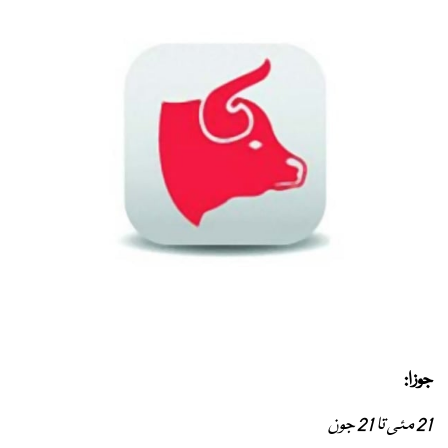
جوزا:
21 مئی تا 21 جون