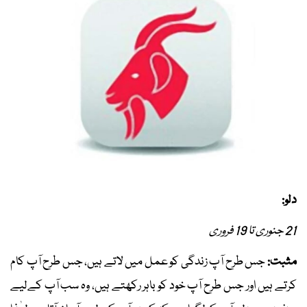
دلو:
21 جنوری تا 19 فروری
مثبت:
جس طرح آپ زندگی کو عمل میں لاتے ہیں، جس طرح آپ کام
کرتے ہیں اور جس طرح آپ خود کو باہر رکھتے ہیں، وہ سب آپ کےلیے