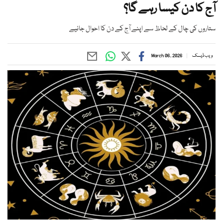
آج کا دن کیسا رہے گا؟
ستاروں کی چال کے لحاظ سے اپنے آج کے دن کا احوال جانیے
ویب ڈیسک
March 06, 2026