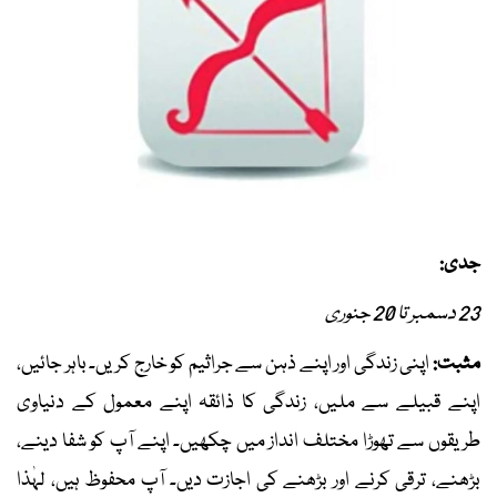
جدی:
23 دسمبر تا 20 جنوری
مثبت:
اپنی زندگی اور اپنے ذہن سے جراثیم کو خارج کریں۔ باہر جائیں،
اپنے قبیلے سے ملیں، زندگی کا ذائقہ اپنے معمول کے دنیاوی
طریقوں سے تھوڑا مختلف انداز میں چکھیں۔ اپنے آپ کو شفا دینے،
بڑھنے، ترقی کرنے اور بڑھنے کی اجازت دیں۔ آپ محفوظ ہیں، لہٰذا