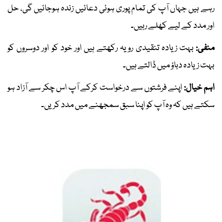
رہے ہیں جہاں آپ کی تمام پوری ہوئی دعائیں زندہ ہوجائیں گی، حل
اور مدد کے لیے کھلے رہیں۔
منفی:
بہت زیادہ تنقیدی رویہ رکھتے ہیں اور خود کو اور دوسروں کو
بہت زیادہ دباؤ میں ڈالتے ہیں۔
اہم خیال:
اپنے فرشتوں سے درخواست کرکے آپ اس چکر سے آزاد ہو
سکتے ہیں کہ وہ آپ کو اپنا سبق سمجھنے میں مدد کریں۔