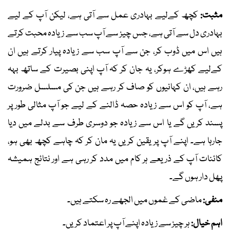
مثبت:
کچھ کےلیے بہادری عمل سے آتی ہے، لیکن آپ کے لیے
بہادری دل سے آتی ہے، جس چیز سے آپ سب سے زیادہ محبت کرتے
ہیں اس میں ڈوب کر، جن سے آپ سب سے زیادہ پیار کرتے ہیں ان
کےلیے کھڑے ہوکر، یہ جان کر کہ آپ اپنی بصیرت کے ساتھ بہہ
رہے ہیں، ان کہانیوں کو صاف کر رہے ہیں جن کی مسلسل ضرورت
ہے، آپ کو اس سے زیادہ حصہ ڈالنے کے لیے جو آپ مثالی طور پر
پسند کریں گے یا اس سے زیادہ جو دوسری طرف سے بدلے میں دیا
جارہا ہے۔ اپنے آپ پر یقین کریں یہ مان کر کہ چاہے کچھ بھی ہو،
کائنات آپ کے ذریعے ہر کام میں مدد کر رہی ہے اور نتائج ہمیشہ
پھل دار ہوں گے۔
منفی:
ماضی کے غموں میں الجھے رہ سکتے ہیں۔
اہم خیال:
ہر چیز سے زیادہ اپنے آپ پر اعتماد کریں۔