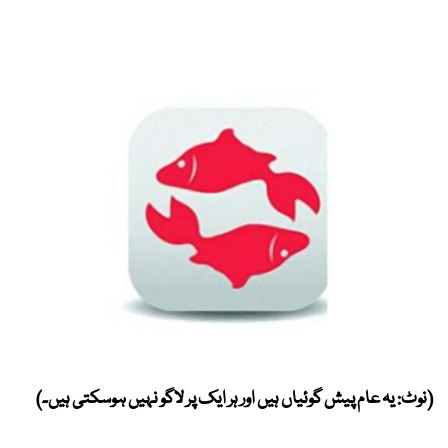
(نوٹ: یہ عام پیش گوئیاں ہیں اور ہر ایک پر لاگو نہیں ہوسکتی ہیں۔)