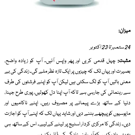
میزان:
24 ستمبر تا 23 اکتوبر
مثبت:
چہل قدمی کریں اور پھر واپس آئیں۔ آپ کو زیادہ واضح،
بصیرت اور یہاں تک کہ چیزوں پر ایک تازہ نظر ملے گی۔ زندگی کی بے
معنی باتیں آپ کو لگ سکتی ہیں لیکن آپ کو اپنے فرشتوں کی طرف
سے رہنمائی کی جارہی ہے تاکہ آپ اپنا دل کھولیں، پوری طرح جینا،
دنیا کے ساتھ بڑے پیمانے پر مصروف رہیں، اپنے ناکامیوں اور
مایوسیوں کو پیچھے ہٹنے دیں اور شاید یہاں تک کہ اپنے آپ کو اجازت
دیں۔ زندگی کا مرکزی کردار اسٹیج پر لینے کےلیے۔ اس کے ساتھ ہی
یہ بھی یاد رکھیں کہ آپ اپنی زندگی کے ڈائریکٹر ہیں۔