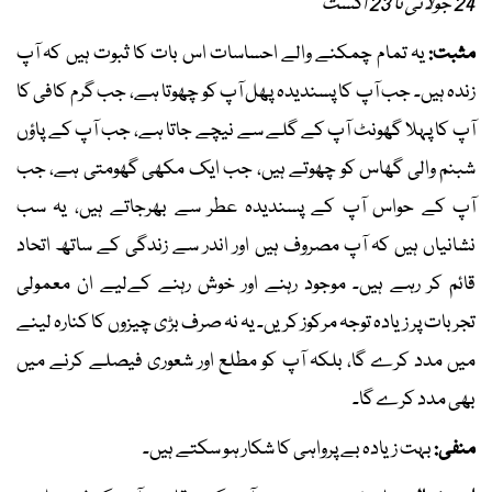
24 جولائی تا 23 اگست
مثبت:
یہ تمام چمکنے والے احساسات اس بات کا ثبوت ہیں کہ آپ
زندہ ہیں۔ جب آپ کا پسندیدہ پھل آپ کو چھوتا ہے، جب گرم کافی کا
آپ کا پہلا گھونٹ آپ کے گلے سے نیچے جاتا ہے، جب آپ کے پاؤں
شبنم والی گھاس کو چھوتے ہیں، جب ایک مکھی گھومتی ہے، جب
آپ کے حواس آپ کے پسندیدہ عطر سے بھرجاتے ہیں، یہ سب
نشانیاں ہیں کہ آپ مصروف ہیں اور اندر سے زندگی کے ساتھ اتحاد
قائم کر رہے ہیں۔ موجود رہنے اور خوش رہنے کےلیے ان معمولی
تجربات پر زیادہ توجہ مرکوز کریں۔ یہ نہ صرف بڑی چیزوں کا کنارہ لینے
میں مدد کرے گا، بلکہ آپ کو مطلع اور شعوری فیصلے کرنے میں
بھی مدد کرے گا۔
منفی:
بہت زیادہ بے پرواہی کا شکار ہو سکتے ہیں۔