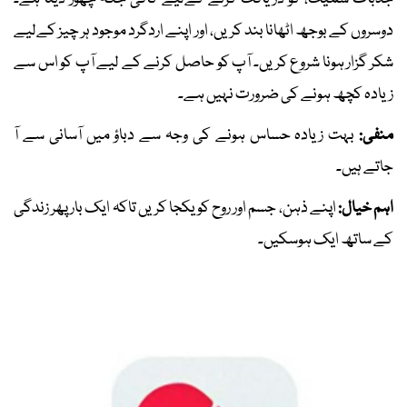
دوسروں کے بوجھ اٹھانا بند کریں، اور اپنے اردگرد موجود ہر چیز کےلیے
شکر گزار ہونا شروع کریں۔ آپ کو حاصل کرنے کے لیے آپ کو اس سے
زیادہ کچھ ہونے کی ضرورت نہیں ہے۔
منفی:
بہت زیادہ حساس ہونے کی وجہ سے دباؤ میں آسانی سے آ
جاتے ہیں۔
اہم خیال:
اپنے ذہن، جسم اور روح کو یکجا کریں تاکہ ایک بار پھر زندگی
کے ساتھ ایک ہوسکیں۔