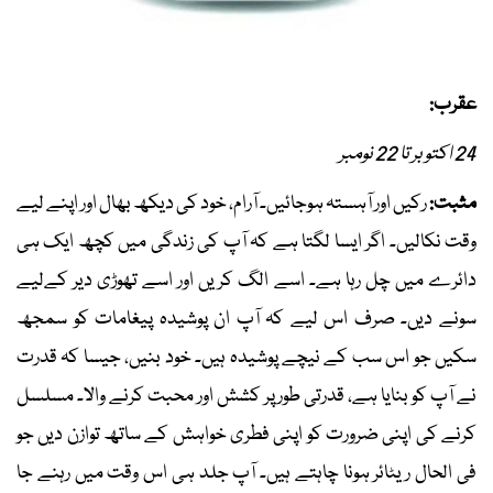
عقرب:
24 اکتوبر تا 22 نومبر
مثبت:
رکیں اور آہستہ ہوجائیں۔ آرام، خود کی دیکھ بھال اور اپنے لیے
وقت نکالیں۔ اگر ایسا لگتا ہے کہ آپ کی زندگی میں کچھ ایک ہی
دائرے میں چل رہا ہے۔ اسے الگ کریں اور اسے تھوڑی دیر کےلیے
سونے دیں۔ صرف اس لیے کہ آپ ان پوشیدہ پیغامات کو سمجھ
سکیں جو اس سب کے نیچے پوشیدہ ہیں۔ خود بنیں، جیسا کہ قدرت
نے آپ کو بنایا ہے، قدرتی طور پر کشش اور محبت کرنے والا۔ مسلسل
کرنے کی اپنی ضرورت کو اپنی فطری خواہش کے ساتھ توازن دیں جو
فی الحال ریٹائر ہونا چاہتے ہیں۔ آپ جلد ہی اس وقت میں رہنے جا