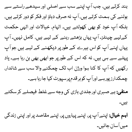
بند کرتے ہیں، جب آپ اپنے سب سے اصلی اور سیدھے راستے سے
بولنے کی ہمت کرتے ہیں، آپ نہ صرف دباؤ اور فکر کو دور کرتے ہیں،
بلکہ آپ خود کو بھی کھولتے ہیں۔ الہام، خیالات اور الہی حکمت
کےلیے چینلز۔ آپ یہاں بڑھتے رہنے کے لیے ہیں، کامل نہیں۔ آپ
یہاں اپنے آپ کو اس ہیرے کے طور پر دیکھنے کے لیے ہیں جو آپ
پہلے سے ہی ہیں، نہ کہ اس کے طور پر جو ابھی بھی بن رہا ہے۔ یاد
رکھیں کہ آپ کا کٹا ہوا ورژن اب تک چمکنے والا سب سے شاندار،
چمکدار زیور ہے اور آپ کو ہر قدم پر سپورٹ کیا جا رہا ہے۔
منفی:
بے صبری اور جلدی بازی کی وجہ سے غلط فیصلے کر سکتے
ہیں۔
اہم خیال:
اپنے آپ پر، اپنے پیاروں پر، اپنے مقاصد پر اور اپنی زندگی
میں آسان جائیں۔