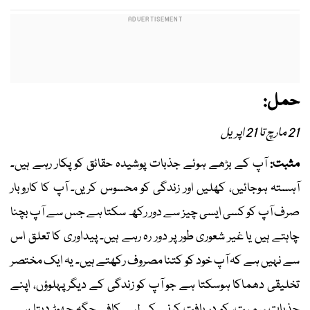
حمل:
21 مارچ تا 21 اپریل
مثبت:
آپ کے بڑھے ہوئے جذبات پوشیدہ حقائق کو پکار رہے ہیں۔
آہستہ ہوجائیں، کھلیں اور زندگی کو محسوس کریں۔ آپ کا کاروبار
صرف آپ کو کسی ایسی چیز سے دور رکھ سکتا ہے جس سے آپ بچنا
چاہتے ہیں یا غیر شعوری طور پر دور رہ رہے ہیں۔ پیداوری کا تعلق اس
سے نہیں ہے کہ آپ خود کو کتنا مصروف رکھتے ہیں۔ یہ ایک مختصر
تخلیقی دھماکا ہوسکتا ہے جو آپ کو زندگی کے دیگر پہلوؤں، اپنے
جذبات سمیت، کو دریافت کرنے کےلیے کافی جگہ چھوڑ دیتا ہے۔