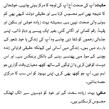
مثبت:
آپ کی صحت آج آپ کی توجہ کا مرکز ہونی چاہیے۔ خوشحالی
کا نتیجہ بھی امیر محسوس کرنا ہے اور حقیقی دولت کبھی بھی کم
ہونے والی صحت نہیں ہے، ہمیشہ بہت زیادہ خوشی اور سکون اور
یقیناً، رقم کمائی اور اگائی گئی، بغیر ایک پیسے پر دباؤ ڈالے۔ اپنے
جذباتی زخموں کو شفا دیں چاہے وہ آپ کی زندگی یا خود شعور کے
بارے میں ہوں۔ زندگی میں آسانی لیں کیونکہ حقیقی فراوانی زندہ
بچنے کے موڈ میں پھنسے رہنے کے بالکل برعکس ہے۔ اور اس
دوست کو فون کریں یا ان لوگوں کے ساتھ کچھ معیاری وقت گزاریں جو
اہم ہیں۔ آپ جو کچھ بھی کریں، اپنی بہبود کو اس سب کا مرکزی
حصہ بنائیں۔
منفی:
بہت زیادہ سخت گیر اور خود کو دوسروں سے الگ تھلگ
محسوس کر سکتے ہیں۔