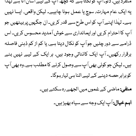
منفرد ہیں، دلو۔ آپ کو لگتا ہے کہ کچھ آپ کے لیے آسان آتا ہے لہٰذا
یہ ایک عام مہارت، سوچ یا عمل ہونا چاہیے۔ لیکن واقعی، ایسا نہیں
ہے۔ لہٰذا اپنے آپ کو اس طرح سے قدر کریں۔ ان جگہوں پر بیٹھیں جو
آپ کا احترام کریں اور ایمانداری سے خوش آمدید محسوس کریں۔ اس
ڈرامے سے دور چلیں جو آپ کو نکال دیتا ہے، یا کم از کم ذہنی فاصلہ
برقرار رکھیں۔ آپ ایک کائناتی وجود ہیں، ہر ایک کے لیے نہیں بنے
ہیں۔ لیکن جو کوئی بھی آپ سے وصول کرنے کا مطلب ہے، وہ بھی آپ
کو برابر حصہ دینے کے لیے اتنا ہی تیار ہوگا۔
منفی:
ماضی کے غموں میں الجھے رہ سکتے ہیں۔
اہم خیال:
آپ ایک وجہ سے سیاہ بھیڑ ہیں۔