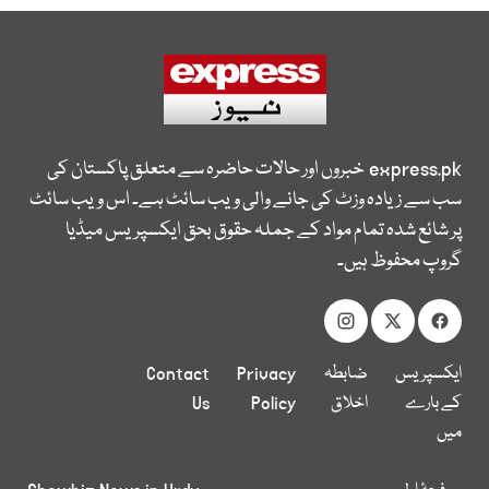
express.pk
خبروں اور حالات حاضرہ سے متعلق پاکستان کی
سب سے زیادہ وزٹ کی جانے والی ویب سائٹ ہے۔ اس ویب سائٹ
پر شائع شدہ تمام مواد کے جملہ حقوق بحق ایکسپریس میڈیا
گروپ محفوظ ہیں۔
ایکسپریس
ضابطہ
Privacy
Contact
کے بارے
اخلاق
Policy
Us
میں