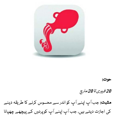
حوت:
20 فروری تا 20 مارچ
مثبت:
جب آپ اپنے آپ کو اندر سے محسوس کرنے کا طریقہ دینے
کی اجازت دیتے ہیں، جب آپ اپنے آپ کو پردوں کے پیچھے چھپانا