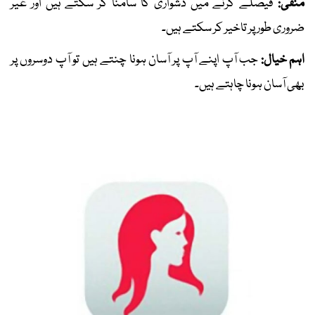
منفی:
فیصلے کرنے میں دشواری کا سامنا کر سکتے ہیں اور غیر
ضروری طور پر تاخیر کر سکتے ہیں۔
اہم خیال:
جب آپ اپنے آپ پر آسان ہونا چنتے ہیں تو آپ دوسروں پر
بھی آسان ہونا چاہتے ہیں۔