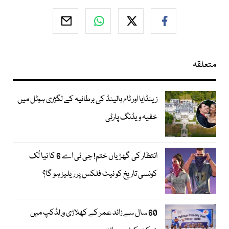
متعلقہ
زینڈایا اور ٹام ہالینڈ کی برطانیہ کے لگژری ہوٹل میں
خفیہ ویڈنگ پارٹی
انتظار کی گھڑیاں ختم! جی ٹی اے 6 کا نیا لُک
کونسی تاریخ کو نیٹ فلکس پر ریلیز ہو گا؟
60 سال سے زائد عمر کے کھلاڑی ورلڈکپ میں