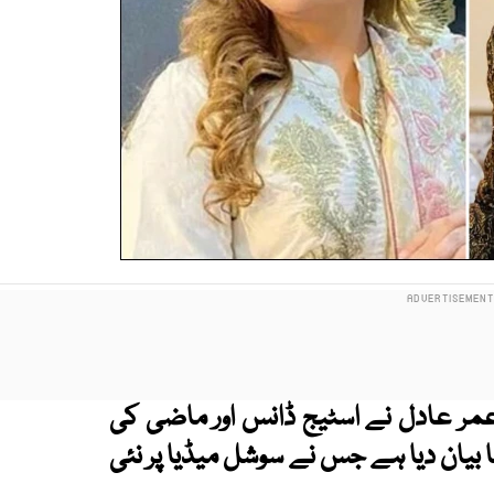
عمر عادل نے اسٹیج ڈانس اور ماضی کی
بیان دیا ہے جس نے سوشل میڈیا پر نئی