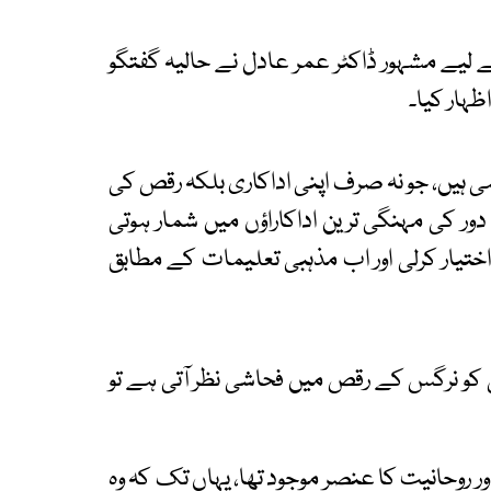
ے لیے مشہور ڈاکٹر عمر عادل نے حالیہ گفتگو
ہار کیا۔
ہی ہیں، جو نہ صرف اپنی اداکاری بلکہ رقص کی
ور کی مہنگی ترین اداکاراؤں میں شمار ہوتی
 اختیار کرلی اور اب مذہبی تعلیمات کے مطابق
ی کو نرگس کے رقص میں فحاشی نظر آتی ہے تو
 روحانیت کا عنصر موجود تھا، یہاں تک کہ وہ