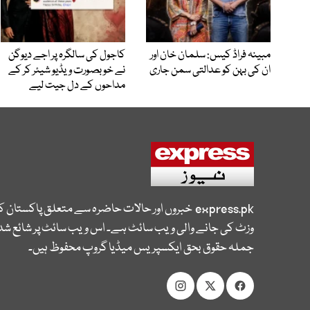
مبینہ فراڈ کیس: سلمان خان اور
کاجول کی سالگرہ پر اجے دیوگن
ان کی بہن کو عدالتی سمن جاری
نے خوبصورت ویڈیو شیئر کر کے
مداحوں کے دل جیت لیے
express.pk
خبروں اور حالات حاضرہ سے متعلق پاکستان 
وزٹ کی جانے والی ویب سائٹ ہے۔ اس ویب سائٹ پر شائع شدہ
جملہ حقوق بحق ایکسپریس میڈیا گروپ محفوظ ہیں۔