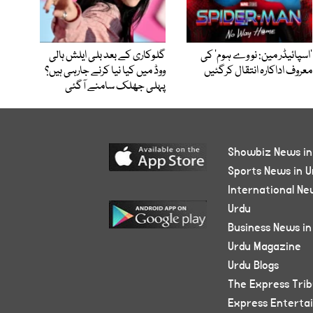
’اسپائیڈر مین: نو وے ہوم‘ کی
گلوکاری کے بعد بلی ایلش ہالی
معروف اداکارہ انتقال کرگئیں
ووڈ میں کیا نیا کرنے جارہی ہیں؟
پہلی جھلک سامنے آگئی
Showbiz News in
Sports News in U
International Ne
Urdu
Business News in
Urdu Magazine
Urdu Blogs
The Express Tri
Express Enterta