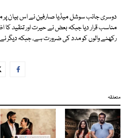
دوسری جانب سوشل میڈیا صارفین نے اس بیان پر م
مناسب قرار دیا جبکہ بعض نے حیرت اور تنقید کا ا
رکھنے والوں کو مدد کی ضرورت ہے، جبکہ دیگر نے
متعلقہ