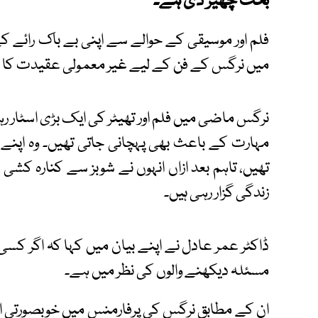
بحث چھیڑ دی ہے۔
فلم اور موسیقی کے حوالے سے اپنی بے باک رائے ک
میں نرگس کے فن کے لیے غیر معمولی عقیدت کا اظ
نرگس ماضی میں فلم اور تھیٹر کی ایک بڑی اسٹار ر
مہارت کے باعث بھی پہچانی جاتی تھیں۔ وہ اپنے د
تھیں، تاہم بعد ازاں انہوں نے شوبز سے کنارہ کشی
زندگی گزار رہی ہیں۔
ڈاکٹر عمر عادل نے اپنے بیان میں کہا کہ اگر کس
مسئلہ دیکھنے والوں کی نظر میں ہے۔
ان کے مطابق نرگس کی پرفارمنس میں خوبصورتی اور