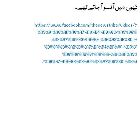
کھوں میں آنسو آجاتے تھے۔
https://www.facebook.com/thenewstribe/vide
%D9%81%D8%AD%D8%A7%D8%B4%DB%8C-%D9%86%
%D8%A7%D9%93%D9%BE-%DA%A9%DB%8C-%
%D9%81%D8%AD%D8%A7%D8%B4%DB%8C-%DB%8
%D8%A8%DB%81%D8%AA-%DA%AF%D9%
%D8%A7%D9%86%D8%B3%D8%A7%D9%86-%DB%81