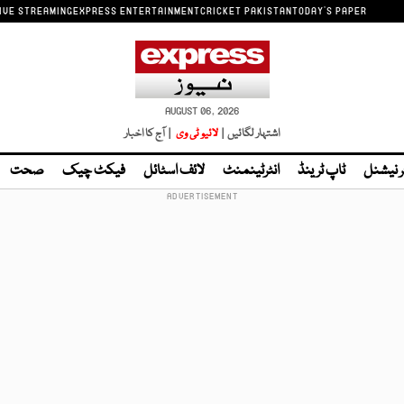
IVE STREAMING
EXPRESS ENTERTAINMENT
CRICKET PAKISTAN
TODAY'S PAPER
AUGUST 06, 2026
اشتہار لگائیں |
لائیو ٹی وی
| آج کا اخبار
ر نیشنل
ٹاپ ٹرینڈ
انٹرٹینمنٹ
لائف اسٹائل
فیکٹ چیک
صحت