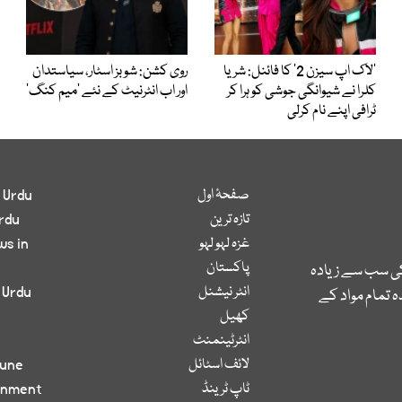
’لاک اپ سیزن 2‘ کا فائنل: شریا
روی کشن: شوبز اسٹار، سیاستدان
کلرا نے شیوانگی جوشی کو ہرا کر
اور اب انٹرنیٹ کے نئے ’میم کنگ‘
ٹرافی اپنے نام کرلی
صفحۂ اول
 Urdu
تازہ ترین
rdu
غزہ لہو لہو
ws in
پاکستان
کی سب سے زیادہ
انٹر نیشنل
 Urdu
 تمام مواد کے
کھیل
انٹرٹینمنٹ
لائف اسٹائل
bune
ٹاپ ٹرینڈ
inment