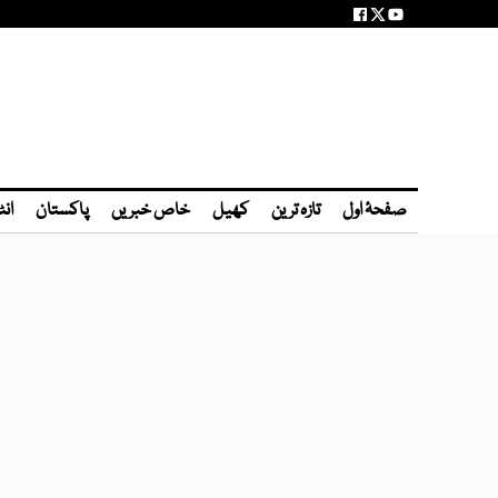
صفحۂ اول
تازہ ترین
کھیل
خاص خبریں
پاکستان
انٹ