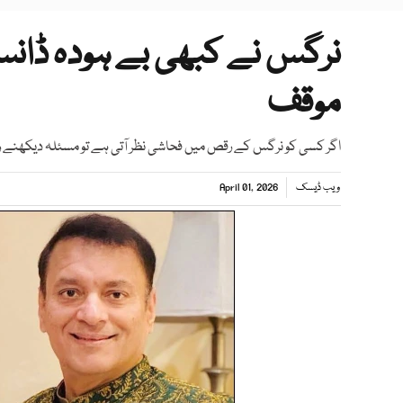
نرگس نے کبھی بے ہودہ ڈانس 
موقف
اگر کسی کو نرگس کے رقص میں فحاشی نظر آتی ہے تو مسئلہ دیکھنے وا
ویب ڈیسک
April 01, 2026