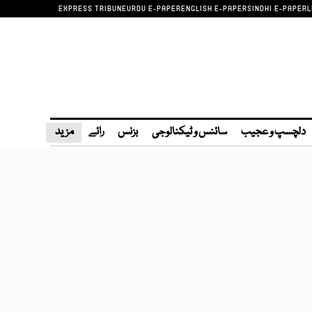
EXPRESS TRIBUNE
URDU E-PAPER
ENGLISH E-PAPER
SINDHI E-PAPER
L
دلچسپ و عجیب
سائنس و ٹیکنالوجی
بزنس
رائے
مزید