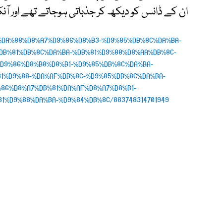
ان کے ڈانس کو دیکھ کر جذباتی ہوجاتے تھے اور آن
os/%DA%88%D8%A7%D9%86%D8%B3-%D9%85%DB%8C%DA%BA-
DB%81%DB%8C%DA%BA-%DB%81%D9%88%D8%AA%DB%8C-
D9%86%D8%B8%D8%B1-%D9%85%DB%8C%DA%BA-
1%D9%88-%DA%AF%DB%8C-%D9%85%DB%8C%DA%BA-
86%D8%A7%DB%81%DA%AF%D8%A7%D8%B1-
%D9%88%DA%BA-%D9%84%DB%8C/883748314701949/