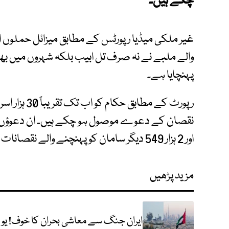
چکے ہیں۔
غیر ملکی میڈیا رپورٹس کے مطابق میزائل حملوں ا
والے ملبے نے نہ صرف تل ابیب بلکہ شہروں میں بھی
پہنچایا ہے۔
رپورٹ کے مطا
اور 2 ہزار 549 دیگر سامان کو پہنچنے والے نقصانات شامل ہیں۔
مزید پڑھیں
ایران جنگ سے معاشی بحران کا خوف! یو 