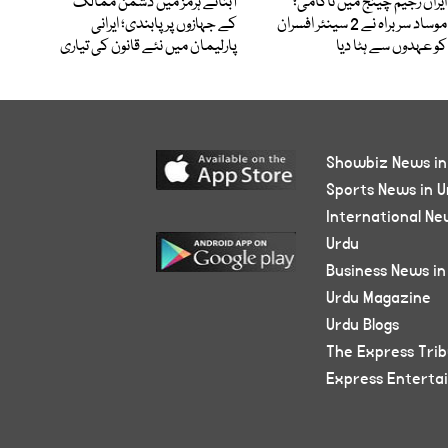
ایران رجیم چینج میں ناکامی؛
آبنائے ہرمز میں دشمن ممالک
موساد سربراہ نے 2 سینئر افسران
کے جہازوں پر پابندی؛ ایرانی
کو عہدوں سے ہٹا دیا
پارلیمان میں نئے قانون کی تیاری
Showbiz News in
Sports News in U
International Ne
Urdu
Business News in
Urdu Magazine
Urdu Blogs
The Express Tri
Express Enterta