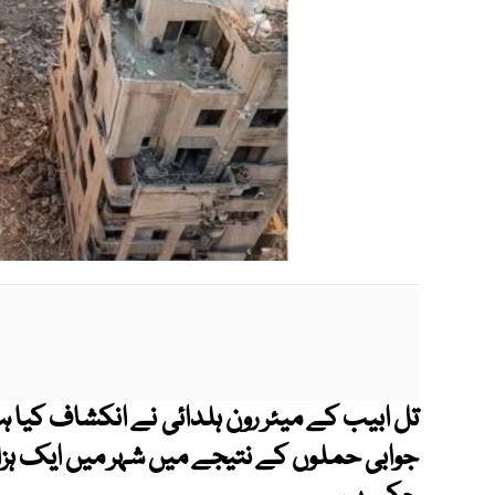
تل ابیب کے میئر رون ہلدائی نے انکشاف کیا 
جوابی حملوں کے نتیجے میں شہر میں ایک ہزار 