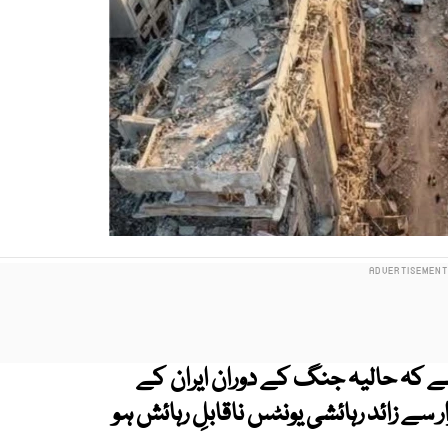
ہے کہ حالیہ جنگ کے دوران ایران کے
سے زائد رہائشی یونٹس ناقابلِ رہائش ہو