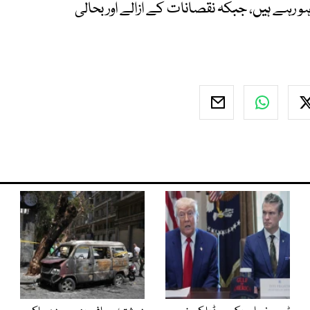
و رہے ہیں، جبکہ نقصانات کے ازالے اور بحالی