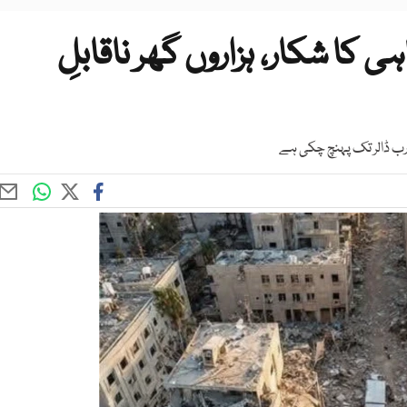
 کا شکار، ہزاروں گھر ناقابلِ