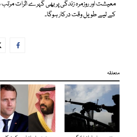
معیشت اور روزمرہ زندگی پر بھی گہرے اثرات مرتب ہ
کے لیے طویل وقت درکار ہوگا۔
متعلقہ