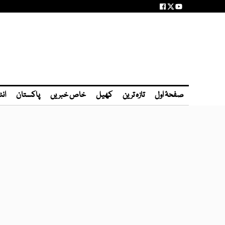
صفحۂ اول
تازہ ترین
کھیل
خاص خبریں
پاکستان
انٹ