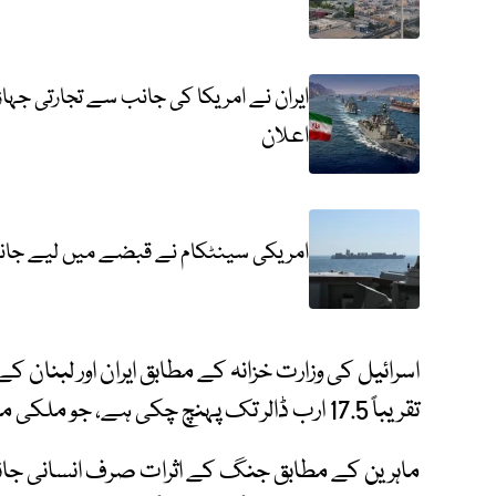
ایران نے امریکا کی جانب سے تجارتی جہا
اعلان
امریکی سینٹکام نے قبضے میں لیے جانیوا
تقریباً 17.5 ارب ڈالر تک پہنچ چکی ہے، جو ملکی معیشت پر ایک بڑا بوجھ بن رہی ہے۔
ماہرین کے مطابق جنگ کے اثرات صرف انسانی جان