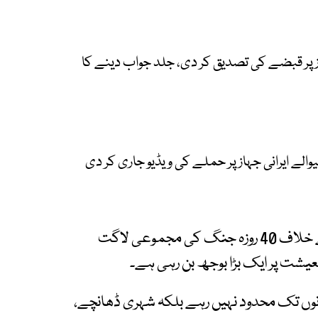
ز پر قبضے کی تصدیق کر دی، جلد جواب دینے کا
لے ایرانی جہاز پر حملے کی ویڈیو جاری کر دی
اسرائیل کی وزارت خزانہ کے مطابق ایران اور لبنان کے خلاف 40 روزہ جنگ کی مجموعی لاگت
وں تک محدود نہیں رہے بلکہ شہری ڈھانچے،