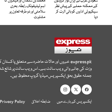
سعودی عرب نے ایران نواز گروہوں
محمد بن سلمان اور میکرون کا
کے ممکنہ حملے کے پیش نظر
اہم ٹیلیفونک رابطہ، بحری
سیکیورٹی اداروں کو ہائی الرٹ کر
سلامتی اور دو طرفہ تعاون پر
دیا
مشاورت
express.pk
خبروں اور حالات حاضرہ سے متعلق پاکستان 
وزٹ کی جانے والی ویب سائٹ ہے۔ اس ویب سائٹ پر شائع شدہ
جملہ حقوق بحق ایکسپریس میڈیا گروپ محفوظ ہیں۔
ایکسپریس کے بارے میں
ضابطہ اخلاق
Privacy Policy