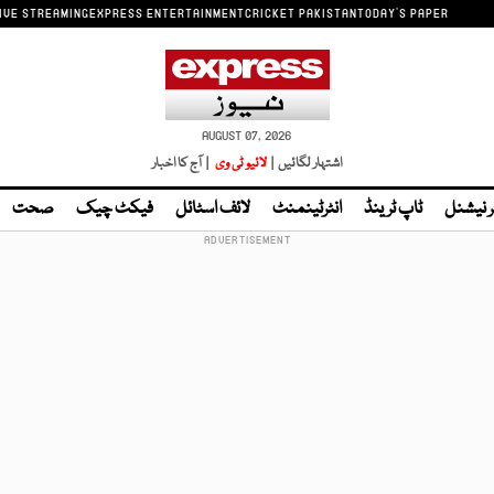
IVE STREAMING
EXPRESS ENTERTAINMENT
CRICKET PAKISTAN
TODAY'S PAPER
AUGUST 07, 2026
اشتہار لگائیں |
لائیو ٹی وی
| آج کا اخبار
ر نیشنل
ٹاپ ٹرینڈ
انٹرٹینمنٹ
لائف اسٹائل
فیکٹ چیک
صحت