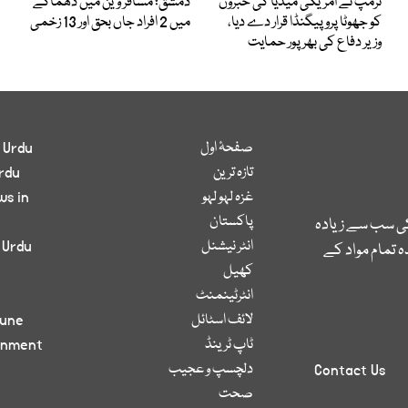
ٹرمپ نے امریکی میڈیا کی خبروں
دمشق؛ مسافر وین میں دھماکے
کو جھوٹا پروپیگنڈا قرار دے دیا،
میں 2 افراد جاں بحق اور 13 زخمی
وزیر دفاع کی بھرپور حمایت
صفحۂ اول
 Urdu
تازہ ترین
rdu
غزہ لہو لہو
ws in
پاکستان
کی سب سے زیادہ
انٹر نیشنل
 Urdu
 تمام مواد کے
کھیل
انٹرٹینمنٹ
لائف اسٹائل
bune
ٹاپ ٹرینڈ
inment
دلچسپ و عجیب
Contact Us
صحت