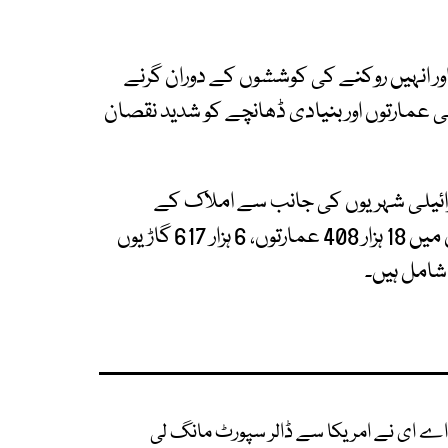
ور انہیں روکنے کی کوششوں کے دوران گرنے
 عمارتوں اور بنیادی ڈھانچے کو شدید نقصان
بق حکام کو اب تک تقریباً 30 ہزار اسرائیلی شہریوں کی جانب سے املاک کے
نقصان کے دعوے موصول ہو چکے ہیں۔ ان دعوؤں میں 18 ہزار 408 عمارتوں، 6 ہزار 617 گاڑیوں
اے ای نے امریکا سے ڈالر سپورٹ مانگ لی