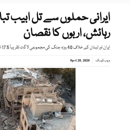
ایرانی حملوں سے تل ابیب تباہی
رہائش، اربوں کا نقصان
ایران اور لبنان کے خلاف 40 روزہ جنگ کی مجموعی لاگت تقریباً 17.5 ارب ڈالر تک پہنچ چکی ہے
ویب ڈیسک
April 20, 2026