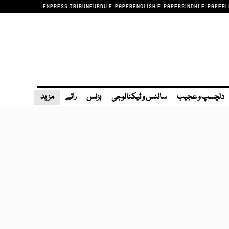
EXPRESS TRIBUNE
URDU E-PAPER
ENGLISH E-PAPER
SINDHI E-PAPER
L
دلچسپ و عجیب
سائنس و ٹیکنالوجی
بزنس
رائے
مزید