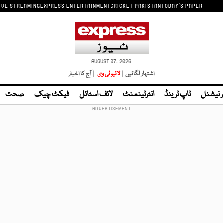
IVE STREAMING
EXPRESS ENTERTAINMENT
CRICKET PAKISTAN
TODAY'S PAPER
AUGUST 07, 2026
اشتہار لگائیں |
لائیو ٹی وی
| آج کا اخبار
ر نیشنل
ٹاپ ٹرینڈ
انٹرٹینمنٹ
لائف اسٹائل
فیکٹ چیک
صحت