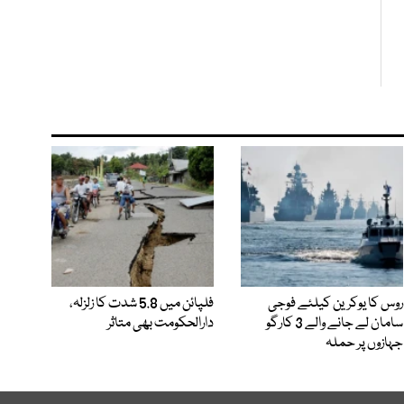
روس کا یوکرین کیلئے فوجی
فلپائن میں 5.8 شدت کا زلزلہ،
سامان لے جانے والے 3 کارگو
دارالحکومت بھی متاثر
جہازوں پر حملہ