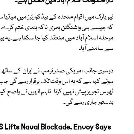
دارالحکومت اسلام آباد میں ممکن ہے۔
نیویارک میں اقوام متحدہ کے ہیڈکوارٹرز میں میڈیا س
کہ جیسے ہی واشنگٹن بحری ناکہ بندی ختم کرے گا، 
مرحلہ اسلام آباد میں منعقد کیا جا سکتا ہے۔ یہ بی
سے سامنے آیا۔
دوسری جانب امریکی صدر ٹرمپ نے ایران کے ساتھ 
ہوئے کہا ہے کہ یہ اس وقت تک برقرار رہے گی جب
ٹھوس تجویز پیش نہیں کرتا۔ تاہم انہوں نے واضح کیا 
بدستور جاری رہے گی۔
S Lifts Naval Blockade, Envoy Says