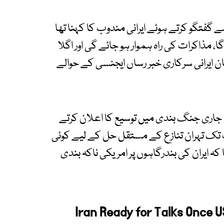
ے گفتگو کرتے ہوئے ایرانی مندوب کا کہنا تھا
مذاکرات کی راہ ہموار ہو جائے گی اور اگلا
ان ایرانی سرکاری خبر رساں ایجنسی کے حوالے
جاری جنگ بندی میں توسیع کا اعلان کرتے
 تک تہران تنازع کے مستقل حل کے لیے کوئی
کہ ایران کی بندرگاہوں پر امریکی ناکہ بندی
Iran Ready for Talks Once U