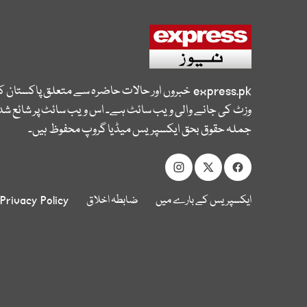
express.pk
خبروں اور حالات حاضرہ سے متعلق پاکستان 
وزٹ کی جانے والی ویب سائٹ ہے۔ اس ویب سائٹ پر شائع شدہ
جملہ حقوق بحق ایکسپریس میڈیا گروپ محفوظ ہیں۔
ایکسپریس کے بارے میں
ضابطہ اخلاق
Privacy Policy