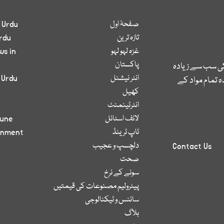
صفحۂ اول
 Urdu
تازہ ترین
rdu
غزہ لہو لہو
ws in
پاکستان
کی سب سے زیادہ
انٹر نیشنل
 Urdu
 تمام مواد کے
کھیل
انٹرٹینمنٹ
لائف اسٹائل
bune
ٹاپ ٹرینڈ
inment
دلچسپ و عجیب
Contact Us
صحت
سونے کے نرخ
پیٹرولیم مصنوعات کی قیمتیں
سائنس و ٹیکنالوجی
بلاگ