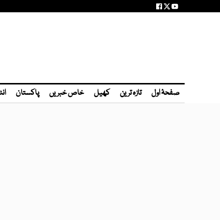
صفحۂ اول
تازہ ترین
کھیل
خاص خبریں
پاکستان
انٹ