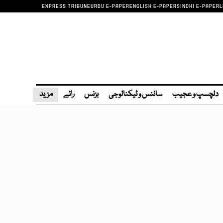
EXPRESS TRIBUNE
URDU E-PAPER
ENGLISH E-PAPER
SINDHI E-PAPER
L
دلچسپ و عجیب
سائنس و ٹیکنالوجی
بزنس
رائے
مزید