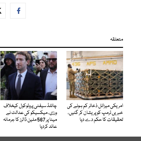
متعلقہ
امریکی میزائل ذخائر کم ہونے کی
چائلڈ سیفٹی پروٹوکول کیخلاف
خبریں ٹرمپ کو پریشان کر گئیں،
ورزی، میکسیکو کی عدالت نے
تحقیقات کا حکم دے دیا
میٹا پر 567 ملین ڈالرز کا جرمانہ
عائد کردیا