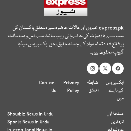
express.pk
خبروں اور حالات حاضرہ سے متعلق پاکستان کی
سب سے زیادہ وزٹ کی جانے والی ویب سائٹ ہے۔ اس ویب سائٹ
پر شائع شدہ تمام مواد کے جملہ حقوق بحق ایکسپریس میڈیا
گروپ محفوظ ہیں۔
ایکسپریس
ضابطہ
Privacy
Contact
کے بارے
اخلاق
Policy
Us
میں
صفحۂ اول
Showbiz News in Urdu
تازہ ترین
Sports News in Urdu
غزہ لہو لہو
International News in