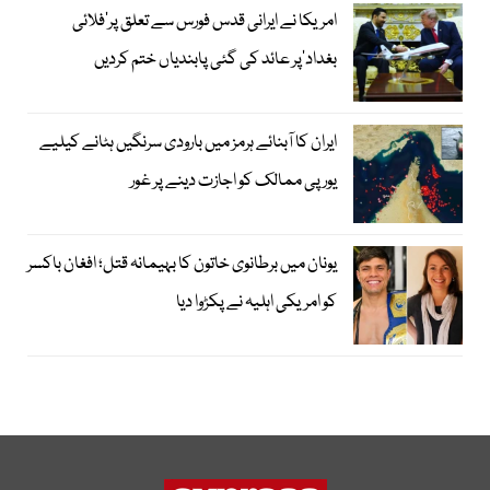
امریکا نے ایرانی قدس فورس سے تعلق پر’فلائی
بغداد‘پر عائد کی گئی پابندیاں ختم کردیں
ایران کا آبنائے ہرمز میں بارودی سرنگیں ہٹانے کیلیے
یورپی ممالک کو اجازت دینے پر غور
یونان میں برطانوی خاتون کا بہیمانہ قتل؛ افغان باکسر
کو امریکی اہلیہ نے پکڑوا دیا