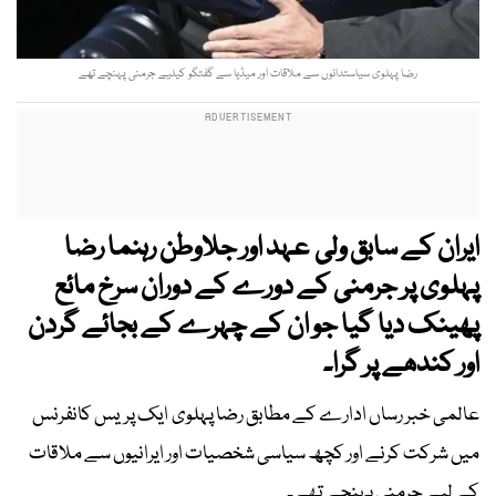
رضا پہلوی سیاستدانوں سے ملاقات اور میڈیا سے گفتگو کیلیے جرمنی پہنچے تھے
ایران کے سابق ولی عہد اور جلاوطن رہنما رضا
پہلوی پر جرمنی کے دورے کے دوران سرخ مائع
پھینک دیا گیا جو ان کے چہرے کے بجائے گردن
اور کندھے پر گرا۔
عالمی خبر رساں ادارے کے مطابق رضا پہلوی ایک پریس کانفرنس
میں شرکت کرنے اور کچھ سیاسی شخصیات اور ایرانیوں سے ملاقات
کے لیے جرمنی پہنچے تھے۔