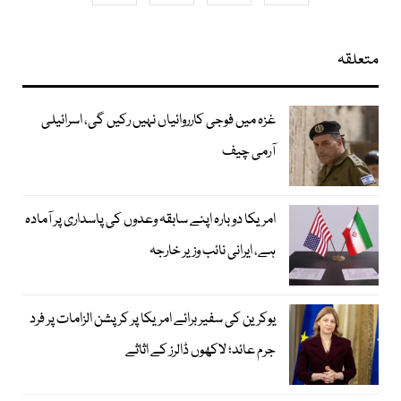
متعلقہ
غزہ میں فوجی کارروائیاں نہیں رکیں گی، اسرائیلی
آرمی چیف
امریکا دوبارہ اپنے سابقہ وعدوں کی پاسداری پر آمادہ
ہے، ایرانی نائب وزیر خارجہ
یوکرین کی سفیر برائے امریکا پر کرپشن الزامات پر فرد
جرم عائد؛ لاکھوں ڈالرز کے اثاثے