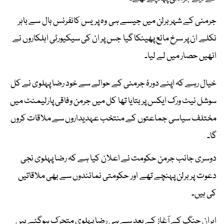
جرمنی کے شہر برلن میں جیسے ہی وہ پریس کانفرنس ہال سے باہر
نکلے ان پر سرخ مائع پھینکا گیا جس پر ان کی سیکیورٹی اہلکاروں نے
انھیں حصار میں لے لیا۔
خیال رہے کہ اپنے دورۂ جرمنی کے حوالے سے خود رضا پہلوی نے کل
سوشل نیٹ ورک ایکس پر بتایا تھا کل میں جرمن وفاقی پارلیمنٹ میں
مختلف سیاسی جماعتوں کے منتخب عہدیداروں سے ملاقات کروں
گا۔
دوسری جانب جرمن حکومت نے اعلان کیا ہے کہ رضا پہلوی نجی
دعوت پر برلن پہنچے تھے اور حکومتی نمائندوں سے بھی ملاقاتیں
کی ہیں۔
ایران جنگ کے آغاز کے بعد سے ہی رضا پہلوی متحرک ہوگئے ہیں