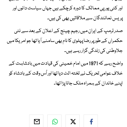
اور کئی یورپی ممالک کا دورہ کرچکے ہیں جہاں سیاست دانوں اور
پریس نمائندگان سے ملاقاتیں بھی کی ہیں۔
صدر ٹرمپ کے ایران میں رجیم چینج کے اعلان کے بعد سے نئی
حکمراں کے طور پر رضا پہلوی کا نام بھی سامنے آیا تھا جو امریکا میں
جلاوطنی کی زندگی گزار رہے ہیں۔
واضح رہے کہ 1971 میں امام خمینی کی قیادت میں بادشاہت کے
خلاف عوامی تحریک نے تختہ الٹ دیا تھا اور اُس وقت کے بادشاہ کو
اپنے خاندان کے ہمراہ ملک جانا پڑا تھا۔