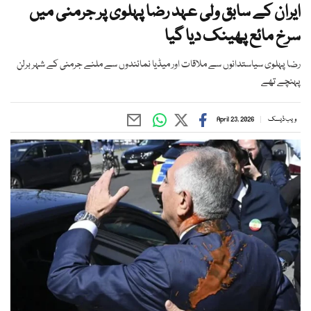
ایران کے سابق ولی عہد رضا پہلوی پر جرمنی میں
سرخ مائع پھینک دیا گیا
رضا پہلوی سیاستدانوں سے ملاقات اور میڈیا نمائندوں سے ملنے جرمنی کے شہر برلن
پہنچے تھے
ویب ڈیسک
April 23, 2026