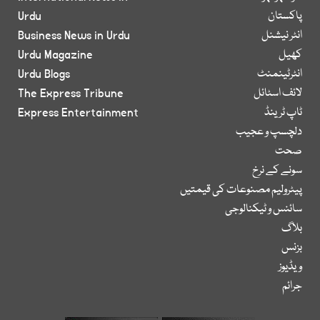
پاکستان
Urdu
انٹر نیشنل
Business News in Urdu
کھیل
Urdu Magazine
انٹرٹینمنٹ
Urdu Blogs
لائف اسٹائل
The Express Tribune
ٹاپ ٹرینڈ
Express Entertainment
دلچسپ و عجیب
صحت
سونے کے نرخ
پیٹرولیم مصنوعات کی قیمتیں
سائنس و ٹیکنالوجی
بلاگ
بزنس
ویڈیوز
جرائم