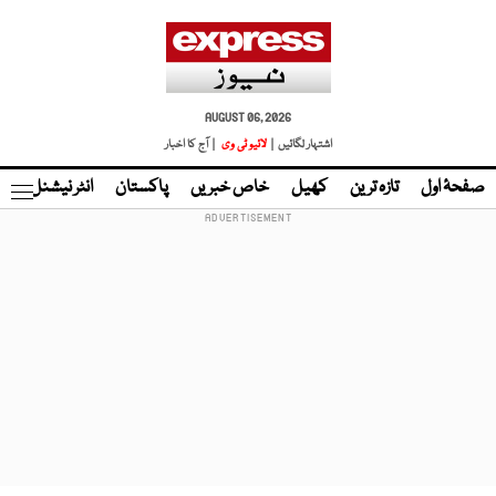
AUGUST 06, 2026
اشتہار لگائیں |
لائیو ٹی وی
| آج کا اخبار
صفحۂ اول
تازہ ترین
کھیل
خاص خبریں
پاکستان
انٹر نیشنل
ٹا