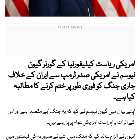
امریکی ریاست کیلیفورنیا کے گورنر گیون
نیوسم نے امریکی صدر ٹرمپ سے ایران کے خلاف
جاری جنگ کو فوری طور پر ختم کرنے کا مطالبہ
کیا ہے۔
اپنے بیان میں گیون نیوسم نے کہا کہ یہ جنگ ’بے مقصد‘ ہے اور اس
کے اثرات براہِ راست امریکی عوام پر پڑ رہے ہیں۔
انہوں نے الزام عائد کیا کہ ملک میں اشیائے ضروریہ کی قیمتوں میں