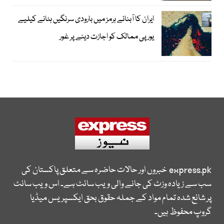
ایران کا آبنائے ہرمز میں بارودی سرنگیں ہٹانے کیلیے
یورپی ممالک کو اجازت دینے پر غور
express.pk
خبروں اور حالات حاضرہ سے متعلق پاکستان کی
سب سے زیادہ وزٹ کی جانے والی ویب سائٹ ہے۔ اس ویب سائٹ
پر شائع شدہ تمام مواد کے جملہ حقوق بحق ایکسپریس میڈیا
گروپ محفوظ ہیں۔