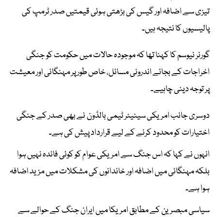
تیزی سے اضافہ اور گیس کی بڑھتی ہوئی قیمتیں صدر ٹرمپ کی
پالیسیوں کا نتیجہ ہیں۔
گورنر نیوسم کا کہنا تھا کہ موجودہ حالات میں حکومت کو جنگی
اخراجات کے بجائے اندرونی مسائل، خاص طور پر مہنگائی اور معیشت
پر توجہ دینی چاہیے۔
دوسری جانب امریکی سینیٹر ٹیمی بالڈون نے بھی صدر کے جنگی
اختیارات کو محدود کرنے کے لیے قرارداد پیش کی ہے۔
انہوں نے کہا کہ اس جنگ سے امریکی عوام کو کوئی فائدہ نہیں ہوا
بلکہ مہنگائی میں اضافہ اور خاندانوں کی مشکلات میں مزید اضافہ
ہوا ہے۔
سیاسی مبصرین کے مطابق امریکا میں ایران جنگ کے حوالے سے