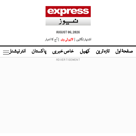
AUGUST 06, 2026
اشتہار لگائیں |
لائیو ٹی وی
| آج کا اخبار
صفحۂ اول
تازہ ترین
کھیل
خاص خبریں
پاکستان
انٹر نیشنل
ٹا