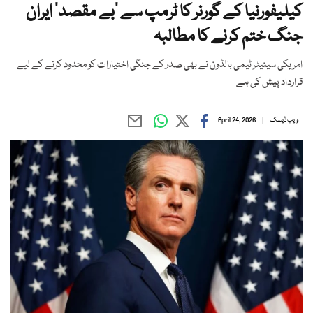
کیلیفورنیا کے گورنر کا ٹرمپ سے ’بے مقصد‘ ایران
جنگ ختم کرنے کا مطالبہ
امریکی سینیٹر ٹیمی بالڈون نے بھی صدر کے جنگی اختیارات کو محدود کرنے کے لیے
قرارداد پیش کی ہے
ویب ڈیسک
April 24, 2026