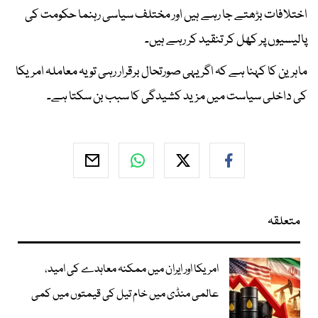
اختلافات بڑھتے جا رہے ہیں اور مختلف سیاسی رہنما حکومت کی
پالیسیوں پر کھل کر تنقید کر رہے ہیں۔
ماہرین کا کہنا ہے کہ اگر یہی صورتحال برقرار رہی تو یہ معاملہ امریکا
کی داخلی سیاست میں مزید کشیدگی کا سبب بن سکتا ہے۔
متعلقہ
امریکا اور ایران میں ممکنہ معاہدے کی امید،
عالمی منڈی میں خام تیل کی قیمتوں میں کمی