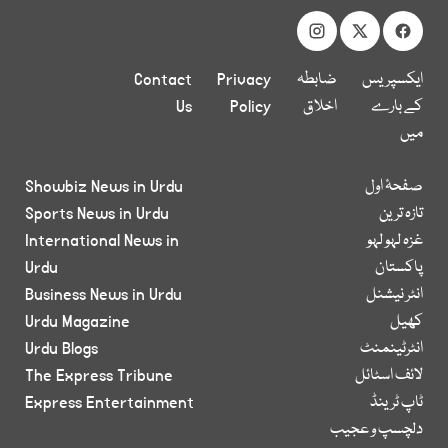
ایکسپریس
ضابطہ
Privacy
Contact
کے بارے
اخلاق
Policy
Us
میں
صفحۂ اول
Showbiz News in Urdu
تازہ ترین
Sports News in Urdu
غزہ لہو لہو
International News in
پاکستان
Urdu
انٹر نیشنل
Business News in Urdu
کھیل
Urdu Magazine
انٹرٹینمنٹ
Urdu Blogs
لائف اسٹائل
The Express Tribune
ٹاپ ٹرینڈ
Express Entertainment
دلچسپ و عجیب