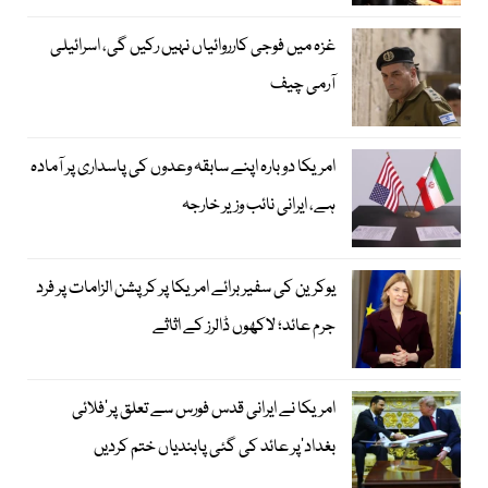
غزہ میں فوجی کارروائیاں نہیں رکیں گی، اسرائیلی
آرمی چیف
امریکا دوبارہ اپنے سابقہ وعدوں کی پاسداری پر آمادہ
ہے، ایرانی نائب وزیر خارجہ
یوکرین کی سفیر برائے امریکا پر کرپشن الزامات پر فرد
جرم عائد؛ لاکھوں ڈالرز کے اثاثے
امریکا نے ایرانی قدس فورس سے تعلق پر’فلائی
بغداد‘پر عائد کی گئی پابندیاں ختم کردیں