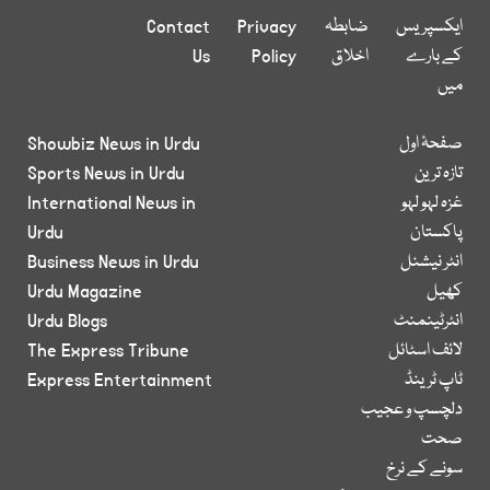
ایکسپریس
ضابطہ
Privacy
Contact
کے بارے
اخلاق
Policy
Us
میں
صفحۂ اول
Showbiz News in Urdu
تازہ ترین
Sports News in Urdu
غزہ لہو لہو
International News in
پاکستان
Urdu
انٹر نیشنل
Business News in Urdu
کھیل
Urdu Magazine
انٹرٹینمنٹ
Urdu Blogs
لائف اسٹائل
The Express Tribune
ٹاپ ٹرینڈ
Express Entertainment
دلچسپ و عجیب
صحت
سونے کے نرخ