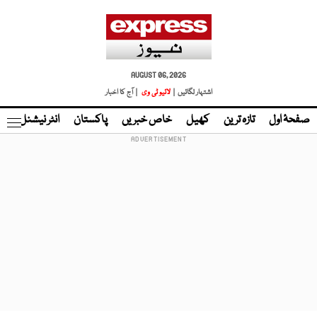
AUGUST 06, 2026
اشتہار لگائیں |
لائیو ٹی وی
| آج کا اخبار
صفحۂ اول
تازہ ترین
کھیل
خاص خبریں
پاکستان
انٹر نیشنل
ٹا