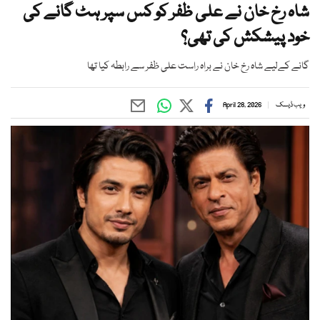
شاہ رخ خان نے علی ظفر کو کس سپر ہٹ گانے کی
خود پیشکش کی تھی؟
گانے کےلیے شاہ رخ خان نے براہ راست علی ظفر سے رابطہ کیا تھا
ویب ڈیسک
April 28, 2026