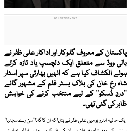
پاکستان کے معروف گلوکار اور اداکار علی ظفر نے
بالی ووڈ سے متعلق ایک دلچسپ یاد تازہ کرتے
ہوئے انکشاف کیا ہے کہ انہیں بھارتی سپر اسٹار
شاہ رخ خان کی بلاک بسٹر فلم کے مشہور گانے
’’دردِ ڈسکو‘‘ کے لیے منتخب کرنے کی خواہش
ظاہر کی گئی تھی۔
ایک حالیہ انٹرویو میں علی ظفر نے بتایا کہ ان کا گانا ’’سن رے سجنیا‘‘
سننے کے بعد شاہ رخ خان نے ان کے فن کو بے حد سراہا اور خواہش