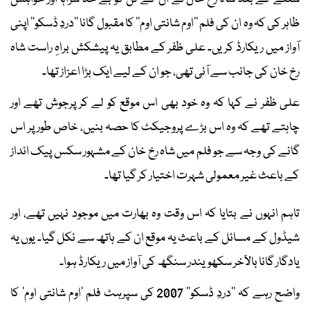
ظاہر کی کہ وہ ان کی فلم ’’اوم شانتی اوم‘‘ کا مقبول گانا ’’دردِ ڈسکو‘‘ اپنی
آواز میں ریکارڈ کریں۔ علی ظفر کے مطابق یہ پیشکش براہِ راست شاہ
رخ خان کی جانب سے آئی تھی، جو ان کے لیے ایک بڑا اعزاز تھا۔
علی ظفر نے کہا کہ وہ خود بھی اس موقع کو لے کر پرجوش تھے اور
چاہتے تھے کہ وہ اس بڑے پروجیکٹ کا حصہ بنیں، خاص طور پر اس
گانے کی وجہ سے جو فلم میں شاہ رخ خان کے مشہور سکس پیک انداز
کے باعث غیر معمولی شہرت اختیار کر گیا تھا۔
تاہم انہوں نے بتایا کہ اس وقت وہ بھارت میں موجود نہیں تھے، اور
شیڈول کے مسائل کے باعث یہ موقع ان کے ہاتھ سے نکل گیا۔ یوں یہ
یادگار گانا بالآخر سکھویندر سنگھ کی آواز میں ریکارڈ ہوا۔
واضح رہے کہ ’’دردِ ڈسکو‘‘ 2007 کی سپرہٹ فلم ’اوم شانتی اوم‘ کا