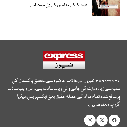
شیئر کر کے مداحوں کے دل جیت لیے
express.pk
خبروں اور حالات حاضرہ سے متعلق پاکستان کی
سب سے زیادہ وزٹ کی جانے والی ویب سائٹ ہے۔ اس ویب سائٹ
پر شائع شدہ تمام مواد کے جملہ حقوق بحق ایکسپریس میڈیا
گروپ محفوظ ہیں۔