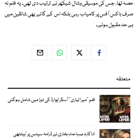
حصہ تھا، جس کی موسیقی وشال شیکھر نے ترتیب دی تھی۔ یہ فلم نہ
صرف باکس آفس پر کامیاب رہی بلکہ اس کے گانے بھی شائقین میں
بے حد مقبول ہوئے۔
متعلقہ
فلم ’’میرا لیاری‘‘ آسکر ایوارڈ کی دوڑ میں شامل ہوگئی
اداکارہ صباحت بخاری نے ڈرامہ سیٹس پر ’ہیلتھی