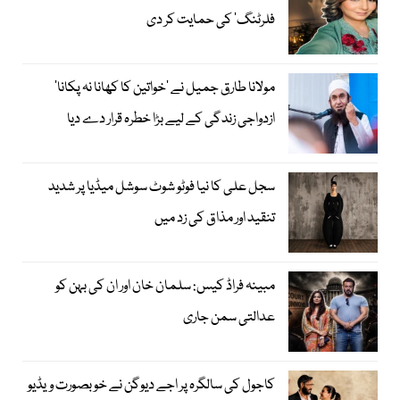
فلرٹنگ‘ کی حمایت کر دی
مولانا طارق جمیل نے ’خواتین کا کھانا نہ پکانا‘
ازدواجی زندگی کے لیے بڑا خطرہ قرار دے دیا
سجل علی کا نیا فوٹو شوٹ سوشل میڈیا پر شدید
تنقید اور مذاق کی زد میں
مبینہ فراڈ کیس: سلمان خان اور ان کی بہن کو
عدالتی سمن جاری
کاجول کی سالگرہ پر اجے دیوگن نے خوبصورت ویڈیو