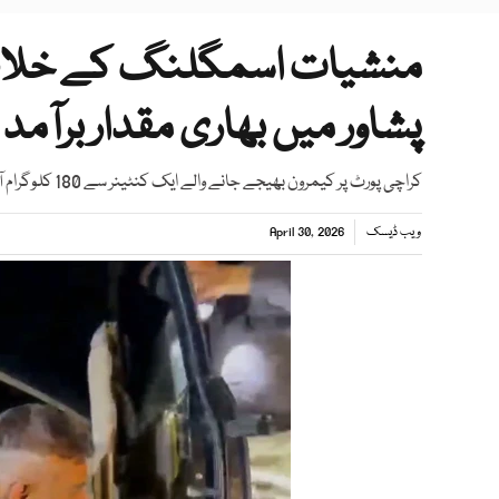
منشیات اسمگلنگ کے خلاف بڑ
پشاور میں بھاری مقدار برآمد
کراچی پورٹ پر کیمرون بھیجے جانے والے ایک کنٹینر سے 180 کلوگرام آئس (میتھ ایمفیٹامین) برآمد کر لی
ویب ڈیسک
April 30, 2026