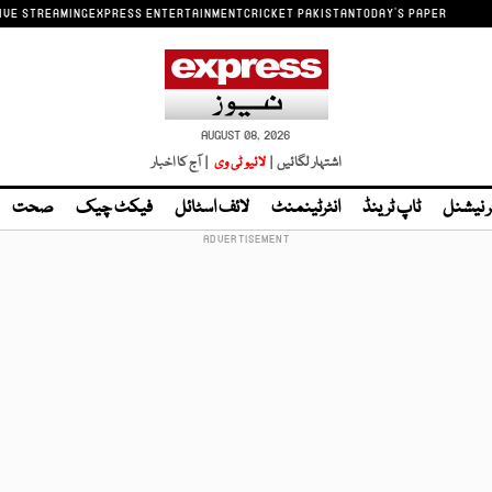
IVE STREAMING
EXPRESS ENTERTAINMENT
CRICKET PAKISTAN
TODAY'S PAPER
AUGUST 08, 2026
اشتہار لگائیں |
لائیو ٹی وی
| آج کا اخبار
ر نیشنل
ٹاپ ٹرینڈ
انٹرٹینمنٹ
لائف اسٹائل
فیکٹ چیک
صحت