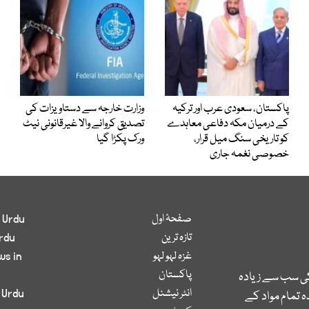
پاکستان، سعودی عرب اور ترکیہ
وزارت خارجہ سے دستاویزات کی
کے درمیان مکہ دفاعی معاہدے
تصدیق کروانے والا غیرقانونی نیٹ
کو تاریخی سنگ میل قرار،
ورک پکڑا گیا
خصوصی نغمہ جاری
صفحۂ اول
 Urdu
تازہ ترین
rdu
غزہ لہو لہو
ws in
پاکستان
کی سب سے زیادہ
انٹر نیشنل
 Urdu
 تمام مواد کے