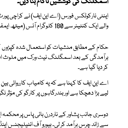
اسمگلنگ کی کوششیں ناکام بنا دیں۔
اینٹی نارکوٹکس فورس (اے این ایف) نے کراچی پورٹ
والے ایک کنٹینر سے 180 کلوگرام آئس (میتھ ایمفیٹامین) برآمد کر لی۔
حکام کے مطابق منشیات کو استعمال شدہ کپڑوں کی
برآمدگی کے بعد اسمگلنگ نیٹ ورک میں ملوث افراد
کر دیا گیا ہے۔
اے این ایف کا کہنا ہے کہ یہ کامیاب کارروائی 
لیے بڑا دھچکا ہے اور بندرگاہوں پر کارگو کی مؤثر نگ
سے زائد چرس برآمد کر لی۔ بیورو آف انٹیلیجنس اینڈ