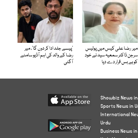
میر رضا علی کیس میں پولیس
’پیسے جلد ادا کر دوں گا‘، میر
سرجن ڈاکٹر سمعیہ سید نے خود
رضا کے والد کی اہم آڈیو سامنے
کو بے بس قرار دے دیا
آگئی
Showbiz News in
Sports News in U
International Ne
Urdu
Business News in