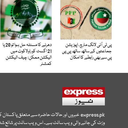
پی ٹی آئی لانگ مارچ، اپوزیشن
دھرنے کا مسئلہ حل ہوا تو 20 یا
جماعتوں کے ساتھ ساتھ پی پی
21 اگست کو راولاکوٹ میں
پی سے بھی رابطے کا امکان
الیکشن ممکن: چیف الیکشن
کمشنر
express.pk
خبروں اور حالات حاضرہ سے متعلق پاکستان 
وزٹ کی جانے والی ویب سائٹ ہے۔ اس ویب سائٹ پر شائع شدہ