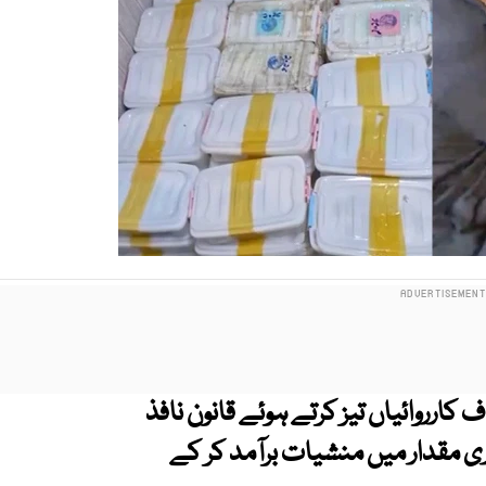
رروائیاں تیز کرتے ہوئے قانون نافذ
ھاری مقدار میں منشیات برآمد کر کے