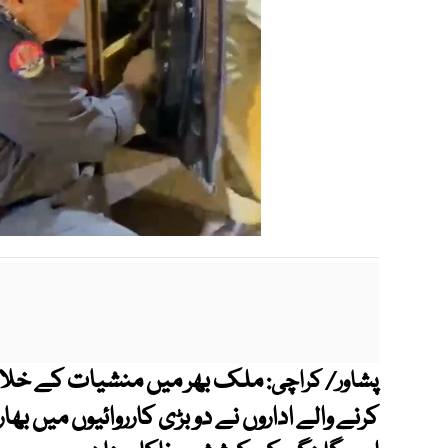
ملک بھر میں منشیات کے خلاف کا
پشاور/ کراچی:
کرنے والے اداروں نے دو بڑی کارروائیوں میں ب