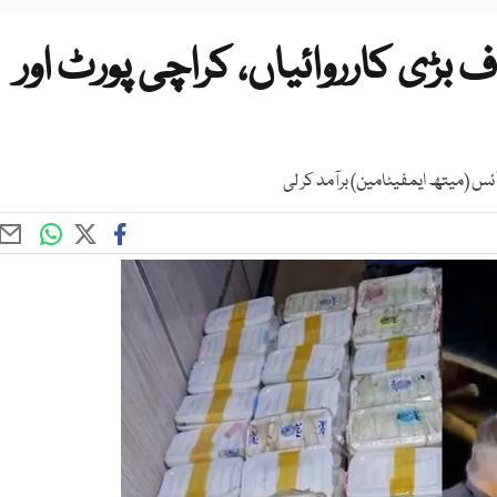
ی کارروائیاں، کراچی پورٹ اور