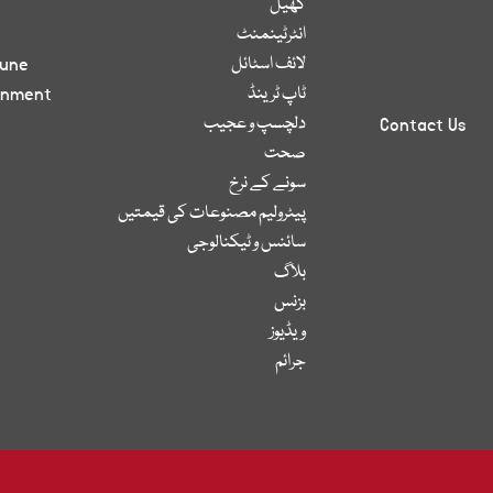
کھیل
انٹرٹینمنٹ
لائف اسٹائل
bune
ٹاپ ٹرینڈ
inment
دلچسپ و عجیب
Contact Us
صحت
سونے کے نرخ
پیٹرولیم مصنوعات کی قیمتیں
سائنس و ٹیکنالوجی
بلاگ
بزنس
ویڈیوز
جرائم