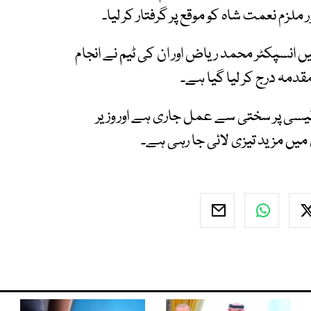
یں انسپکٹر محمد ریاض اور ان کی ٹیم نے انجام
قدمہ درج کر لیا گیا ہے۔
یسی پر سختی سے عمل جاری ہے اور وزیر
ں میں مزید تیزی لائی جا رہی ہے۔