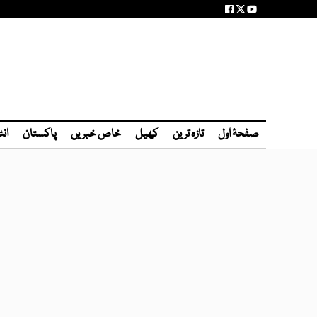
صفحۂ اول
تازہ ترین
کھیل
خاص خبریں
پاکستان
انٹ