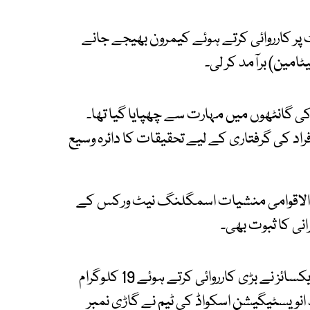
 پر کارروائی کرتے ہوئے کیمرون بھیجے جانے
 گانٹھوں میں مہارت سے چھپایا گیا تھا۔
 کی گرفتاری کے لیے تحقیقات کا دائرہ وسیع
بین الاقوامی منشیات اسمگلنگ نیٹ ورکس کے
رانی کا ثبوت بھی۔
دوسری جانب پشاور کے ناردرن بائی پاس پر محکمہ ایکسائز نے بڑی کارروائی کرتے ہوئے 19 کلوگرام
 انویسٹیگیشن اسکواڈ کی ٹیم نے گاڑی نمبر