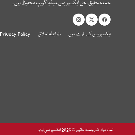
جملہ حقوق بحق ایکسپریس میڈیا گروپ محفوظ ہیں۔
ایکسپریس کے بارے میں
ضابطہ اخلاق
Privacy Policy
تمام مواد کے جملہ حقوق © 2026 ایکسپریس اردو