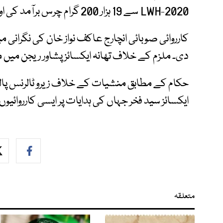
LWH-2020 سے 19 ہزار 200 گرام چرس برآمد کی اور ملزم نعمت شاہ کو موقع پر گرفتار کر لیا۔
کارروائی صوبائی انچارج عاکف نواز خان کی نگرانی م
دی۔ ملزم کے خلاف تھانہ ایکسائز پشاور ریجن میں م
حکام کے مطابق منشیات کے خلاف زیرو ٹالرنس پال
ایکسائز سید فخر جہاں کی ہدایات پر ایسی کارروائیو
متعلقہ