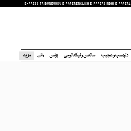
EXPRESS TRIBUNE
URDU E-PAPER
ENGLISH E-PAPER
SINDHI E-PAPER
L
دلچسپ و عجیب
سائنس و ٹیکنالوجی
بزنس
رائے
مزید