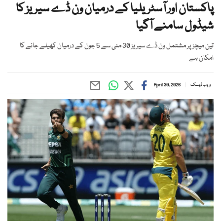
پاکستان اور آسٹریلیا کے درمیان ون ڈے سیریز کا
شیڈول سامنے آگیا
تین میچز پر مشتمل ون ڈے سیریز 30 مئی سے 5 جون کے درمیان کھیلے جانے کا
امکان ہے
ویب ڈیسک
April 30, 2026