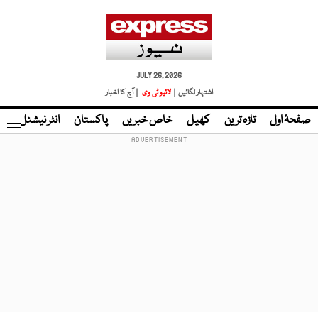
JULY 26, 2026
اشتہار لگائیں |
لائیو ٹی وی
| آج کا اخبار
صفحۂ اول
تازہ ترین
کھیل
خاص خبریں
پاکستان
انٹر نیشنل
ٹا