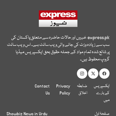
express.pk
خبروں اور حالات حاضرہ سے متعلق پاکستان کی
سب سے زیادہ وزٹ کی جانے والی ویب سائٹ ہے۔ اس ویب سائٹ
پر شائع شدہ تمام مواد کے جملہ حقوق بحق ایکسپریس میڈیا
گروپ محفوظ ہیں۔
ایکسپریس
ضابطہ
Privacy
Contact
کے بارے
اخلاق
Policy
Us
میں
صفحۂ اول
Showbiz News in Urdu