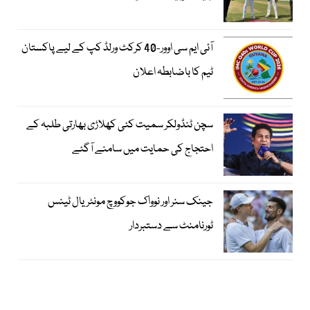
آئی ایم سی اوور-40 کرکٹ ورلڈ کپ کے لیے پاکستان
ٹیم کا باضابطہ اعلان
سچن ٹنڈولکر سمیت کئی کھلاڑی بھارتی طلبہ کے
احتجاج کی حمایت میں سامنے آگئے
جینک سنر اور نوواک جوکووچ مونٹریال ٹینس
ٹورنامنٹ سے دستبردار