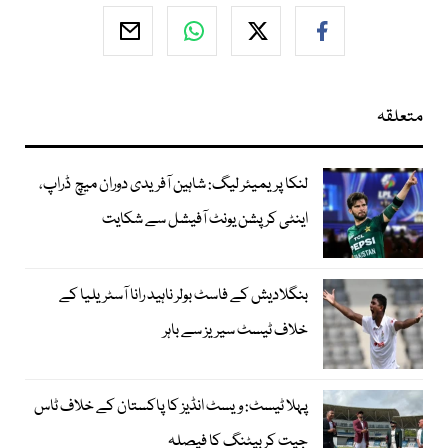
متعلقہ
لنکا پریمیئر لیگ: شاہین آفریدی دوران میچ ڈراپ،
اینٹی کرپشن یونٹ آفیشل سے شکایت
بنگلادیش کے فاسٹ بولر ناہید رانا آسٹریلیا کے
خلاف ٹیسٹ سیریز سے باہر
پہلا ٹیسٹ: ویسٹ انڈیز کا پاکستان کے خلاف ٹاس
جیت کر بیٹنگ کا فیصلہ