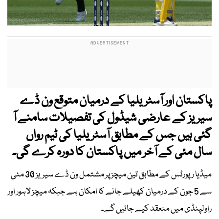
پاکستان اور آسٹریلیا کے درمیان متوقع ون ڈے
سیریز کے عارضی شیڈول کی تفصیلات سامنے آ
گئی ہیں جس کے مطابق آسٹریلیا کی ٹیم رواں
سال مئی کے آخر میں پاکستان کا دورہ کرے گی۔
میڈیا رپورٹس کے مطابق تین میچز پر مشتمل ون ڈے سیریز 30 مئی
سے 5 جون کے درمیان کھیلے جانے کا امکان ہے جبکہ میچز لاہور اور
راولپنڈی میں منعقد کیے جائیں گے۔