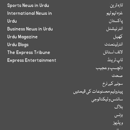
تازہ ترین
Sports News in Urdu
غزہ لہو لہو
International News in
پاکستان
Urdu
انٹر نیشنل
Business News in Urdu
کھیل
Urdu Magazine
انٹرٹینمنٹ
Urdu Blogs
لائف اسٹائل
The Express Tribune
ٹاپ ٹرینڈ
Express Entertainment
دلچسپ و عجیب
صحت
سونے کے نرخ
پیٹرولیم مصنوعات کی قیمتیں
سائنس و ٹیکنالوجی
بلاگ
بزنس
ویڈیوز