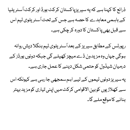
ذرائع کا کہنا ہے کہ یہ سیریز پاکستان کرکٹ بورڈ اور کرکٹ آسٹریلیا
کے باہمی معاہدے کا حصہ ہے جس کے تحت آسٹریلوی ٹیم اس
سے قبل بھی پاکستان کا دورہ کر چکی ہے۔
رپورٹس کے مطابق سیریز کے بعد آسٹریلوی ٹیم بنگلا دیش روانہ
ہوگی جہاں وہ مزید ون ڈے میچز کھیلے گی جبکہ دونوں بورڈز کے
درمیان شیڈول کو حتمی شکل دینے کا عمل جاری ہے۔
یہ سیریز دونوں ٹیموں کے لیے اہم سمجھی جا رہی ہے کیونکہ اس
سے کھلاڑیوں کو بین الاقوامی کرکٹ میں اپنی تیاری کو مزید بہتر
بنانے کا موقع ملے گا۔