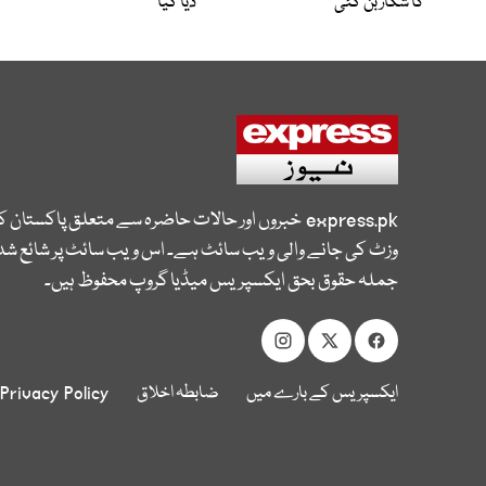
کا شکار بن گئی
دیا گیا
express.pk
خبروں اور حالات حاضرہ سے متعلق پاکستان 
وزٹ کی جانے والی ویب سائٹ ہے۔ اس ویب سائٹ پر شائع شدہ
جملہ حقوق بحق ایکسپریس میڈیا گروپ محفوظ ہیں۔
ایکسپریس کے بارے میں
ضابطہ اخلاق
Privacy Policy