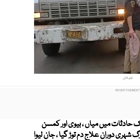
فوٹو فائل
ک حادثات میں میاں ، بیوی اور کمسن
شہری دوران علاج دم توڑ گیا ، جان لیوا