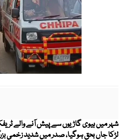
شہر میں ہیوی گاڑیوں سے پیش آنے والے ٹریف
لڑکا جاں بحق ہوگیا، صدر میں شدید زخمی بزرگ 