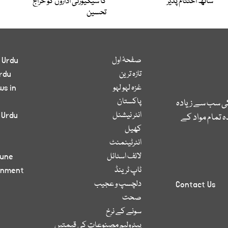
ساتھ اختتام پذیر
کا سیکیورٹی اداروں کو خراج
تحسین
صفحۂ اول
 Urdu
تازہ ترین
rdu
غزہ لہو لہو
ws in
پاکستان
کی سب سے زیادہ
انٹر نیشنل
 Urdu
 تمام مواد کے
کھیل
انٹرٹینمنٹ
لائف اسٹائل
bune
ٹاپ ٹرینڈ
inment
دلچسپ و عجیب
Contact Us
صحت
سونے کے نرخ
پیٹرولیم مصنوعات کی قیمتیں