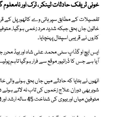
خونی ٹریفک حادثات ٹینکر ، ٹرک اور نامعلوم 
تفصیلات کے مطابق سپر ہائی وے کاٹھور پل کے قر
خاتون جاں بحق جبکہ شدید مرد زخمی ہوگیا، متوف
کاروں نے قریبی اسپتال پہنچایا۔
ایس ایچ او گڈاپ سٹی محمد علی شاہ اور ہیڈ محرر جہ
آیا ہے جس کا ڈرائیور موقع سے فرار ہوگیا تاہم پول
انھوں نے بتایا کہ حادثے میں جاں بحق ہونے والی خ
شوہر بھی دوران علاج زخموں کی تاب نہ لاتے ہوئے د
متوفین میاں اور بیوی کی شناخت 45 سالہ ارشد اور 40 سالہ افشین کے نام سے کی گئیْ