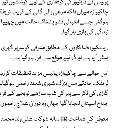
پولیس نے ڈرائیور کی گرفتاری کے لیے کوششیں تیز 
چاکیواڑہ میراں ناکہ مرغی والی گلی کے قریب ٹری
ہوگئی جسے انتہائی تشویشناک حالت میں چھیپا کے
زندگی کی بازی ہار گیا۔
ریسکیو رضاکاروں کے مطابق متوفی کو سر پر گہری 
پیش آیا ہے اور ڈرائیور موقع سے فرار ہوگیا ہے۔
اس حوالے سے چاکیواڑہ پولیس مزید تحقیقات کر رہ
ٹریفک حادثے میں بزرگ شہری شدید زخمی ہوگیا۔ چ
گاڑی کی ٹکر سے پیر کی شب ساڑھے نو بجے کے قر
جناح اسپتال لیجایا گیا جہاں وہ دوران علاج زخموں ک
متوفی کی شناخت 60 سالہ شوکت علی