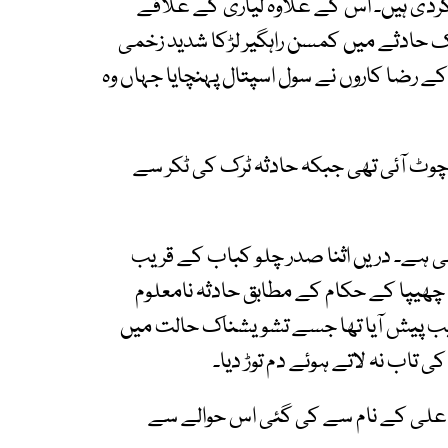
کردی ہیں۔ اس کے علاوہ لیاری کے علاقے
فک حادثے میں کمسن راہگیر لڑکا شدید زخمی
 رضا کاروں نے سول اسپتال پہنچایا جہاں وہ
چوٹ آئی تھی جبکہ حادثہ ٹرک کی ٹکر سے
ی ہے۔ دریں اثنا صدر چلو کباب کے قریب
ھیپا کے حکام کے مطابق حادثہ نامعلوم
یب پیش آیا تھا جسے تشویشناک حالت میں
ی تاب نہ لاتے ہوئے دم توڑ دیا۔
 ولد محمد علی کے نام سے کی گئی اس حوالے سے