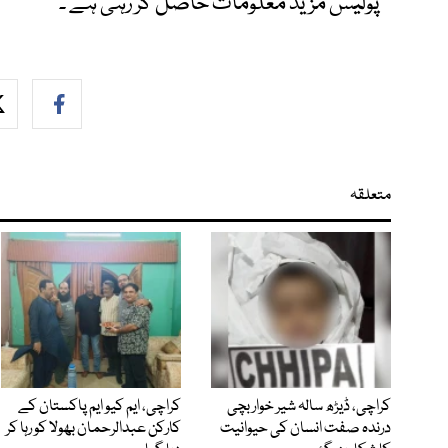
پولیس مزید معلومات حاصل کر رہی ہے ۔
متعلقہ
کراچی، ڈیڑھ سالہ شیر خوار بچی
کراچی، ایم کیو ایم پاکستان کے
درندہ صفت انسان کی حیوانیت
کارکن عبدالرحمان بھولا کو رہا کر