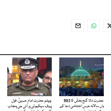
حضرت داتا گنج بخشؒ کا 983
چہلم حضرت امام حسینؓ، فول
واں سالانہ عرس اختتامی دعا کے
پروف سیکیورٹی پر آئی جی پنجاب