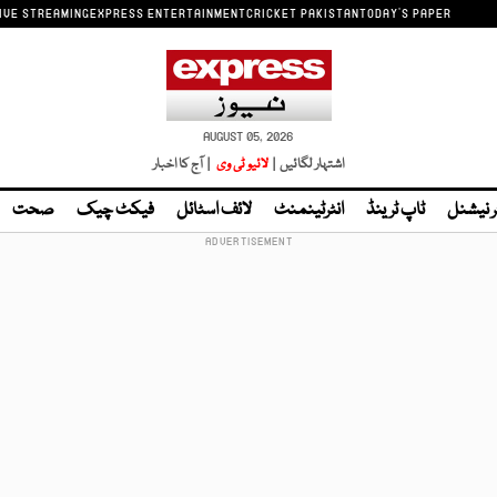
IVE STREAMING
EXPRESS ENTERTAINMENT
CRICKET PAKISTAN
TODAY'S PAPER
AUGUST 05, 2026
اشتہار لگائیں |
لائیو ٹی وی
| آج کا اخبار
ر نیشنل
ٹاپ ٹرینڈ
انٹرٹینمنٹ
لائف اسٹائل
فیکٹ چیک
صحت