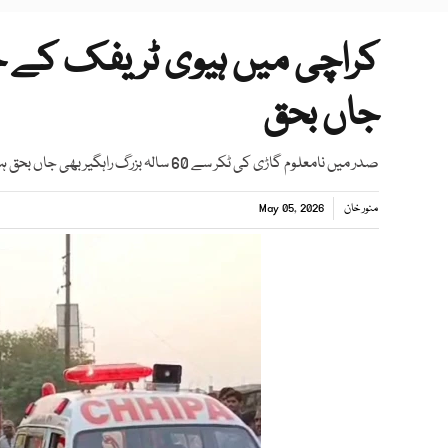
کراچی میں ہیوی ٹریفک کے حاد
جاں بحق
صدر میں نامعلوم گاڑی کی ٹکر سے 60 سالہ بزرگ راہگیر بھی جاں بحق ہوگئے
منور خان
May 05, 2026