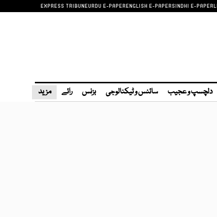
EXPRESS TRIBUNE
URDU E-PAPER
ENGLISH E-PAPER
SINDHI E-PAPER
L
دلچسپ و عجیب
سائنس و ٹیکنالوجی
بزنس
رائے
مزید