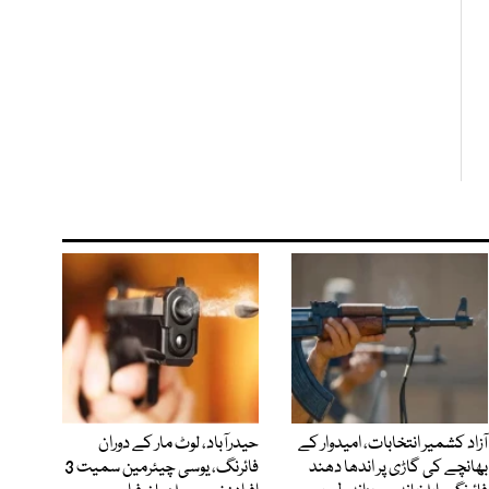
آزاد کشمیر انتخابات، امیدوار کے
حیدرآباد، لوٹ مار کے دوران
بھانچے کی گاڑی پر اندھا دھند
فائرنگ، یوسی چیئرمین سمیت 3