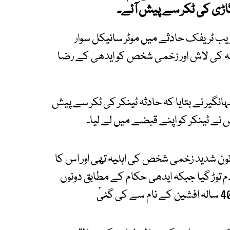
گاڑی کی ٹکر سے پیش آئے۔
یب ٹریفک حادثے میں موٹر سائیکل سوار
یہ کی لاش اور زخمی شخص کو ایدھی کے رضا
انگیر نے بتایا کہ حادثہ ٹینکر کی ٹکر سے پیش
یس نے ٹینکر کو اپنے قبضے میں لے لیا۔
اتون شدید زخمی شخص کی اہلیہ تھی اور اس کا
م توڑ گیا جبکہ ایدھی حکام کے مطابق دونوں