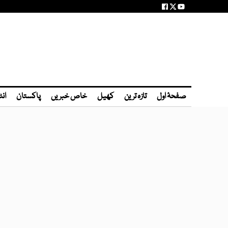
صفحۂ اول
تازہ ترین
کھیل
خاص خبریں
پاکستان
انٹ