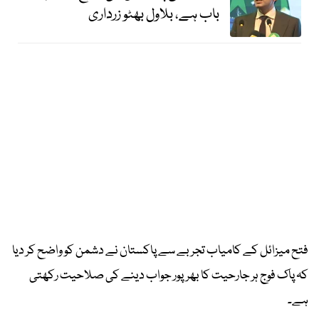
باب ہے، بلاول بھٹو زرداری
فتح میزائل کے کامیاب تجربے سے پاکستان نے دشمن کو واضح کر دیا
کہ پاک فوج ہر جارحیت کا بھرپور جواب دینے کی صلاحیت رکھتی
ہے۔