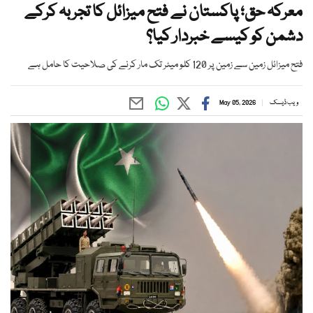
معرکہ حق؛ پاکستان نے فتح میزائل کا تجربہ کرکے
دشمن کو کیسے خبردار کیا؟
فتح میزائل زمین سے زمین پر 120 کلو میٹر تک مار کرنے کی صلاحیت کا حامل ہے
ویب ڈیسک
May 05, 2026