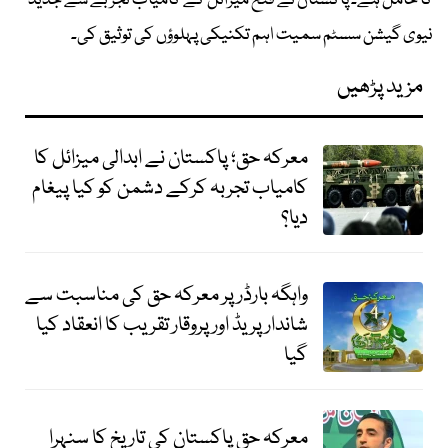
کا حامل ہے۔ پاکستان نے فتح میزائل کے کامیاب تجربے سے جدید
نیوی گیشن سسٹم سمیت اہم تکنیکی پہلوؤں کی توثیق کی۔
مزید پڑھیں
معرکہ حق؛ پاکستان نے ابدالی میزائل کا
کامیاب تجربہ کرکے دشمن کو کیا پیغام
دیا؟
واہگہ بارڈر پر معرکہ حق کی مناسبت سے
شاندار پریڈ اور پروقار تقریب کا انعقاد کیا
گیا
معرکہ حق پاکستان کی تاریخ کا سنہرا