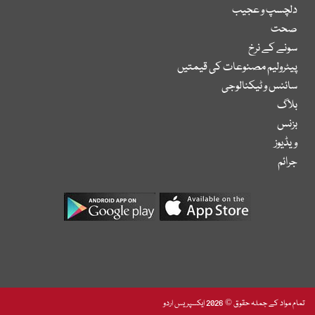
دلچسپ و عجیب
صحت
سونے کے نرخ
پیٹرولیم مصنوعات کی قیمتیں
سائنس و ٹیکنالوجی
بلاگ
بزنس
ویڈیوز
جرائم
تمام مواد کے جملہ حقوق © 2026 ایکسپریس اردو