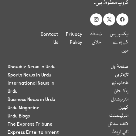
گروپ محفوظ ہیں۔
ایکسپریس
ضابطہ
Privacy
Contact
کے بارے
اخلاق
Policy
Us
میں
صفحۂ اول
Showbiz News in Urdu
تازہ ترین
Sports News in Urdu
غزہ لہو لہو
International News in
پاکستان
Urdu
انٹر نیشنل
Business News in Urdu
کھیل
Urdu Magazine
انٹرٹینمنٹ
Urdu Blogs
لائف اسٹائل
The Express Tribune
ٹاپ ٹرینڈ
Express Entertainment