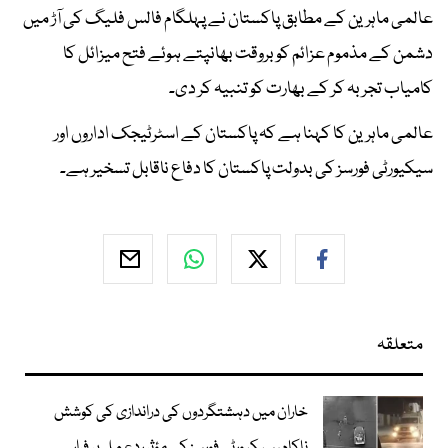
عالمی ماہرین کے مطابق پاکستان نے پہلگام فالس فلیگ کی آڑ میں
دشمن کے مذموم عزائم کو بروقت بھانپتے ہوئے فتح میزائل کا
کامیاب تجربہ کر کے بھارت کو تنبیہ کر دی۔
عالمی ماہرین کا کہنا ہے کہ پاکستان کے اسٹرٹیجک اداروں اور
سیکیورٹی فورسز کی بدولت پاکستان کا دفاع ناقابل تسخیر ہے۔
متعلقہ
خاران میں دہشتگردوں کی دراندازی کی کوشش