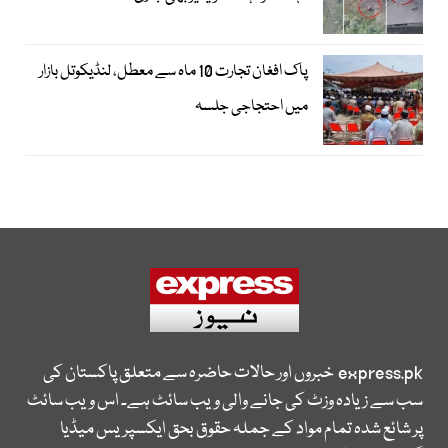
پاک افغان تجارت 10 ماہ سے معطل، لنڈیکوتل بازار
میں احتجاجی جلسہ
express.pk
خبروں اور حالات حاضرہ سے متعلق پاکستان کی
سب سے زیادہ وزٹ کی جانے والی ویب سائٹ ہے۔ اس ویب سائٹ
پر شائع شدہ تمام مواد کے جملہ حقوق بحق ایکسپریس میڈیا