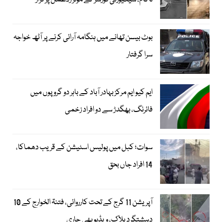
ناکام، سیکیورٹی فورسز کے مؤثر ردعمل پر فرار
بوٹ بیسن تھانے میں ہنگامہ آرائی کرنے پر آٹھ خواجہ
سرا گرفتار
ایم کیو ایم مرکز بہادر آباد کے باہر دو گروپوں میں
فائرنگ، بھگدڑ سے دو افراد زخمی
سوات؛ کبل میں پولیس اسٹیشن کے قریب دھماکا،
14 افراد جاں بحق
آپریشن 11 گرج کے تحت کارروائی، فتنۃ الخوارج کے 10
دہشتگرد ہلاک، ویڈیو بھی جاری