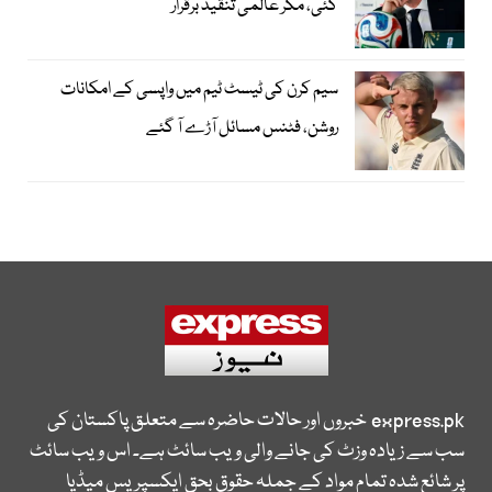
گئی، مگر عالمی تنقید برقرار
سیم کرن کی ٹیسٹ ٹیم میں واپسی کے امکانات
روشن، فٹنس مسائل آڑے آ گئے
express.pk
خبروں اور حالات حاضرہ سے متعلق پاکستان کی
سب سے زیادہ وزٹ کی جانے والی ویب سائٹ ہے۔ اس ویب سائٹ
پر شائع شدہ تمام مواد کے جملہ حقوق بحق ایکسپریس میڈیا