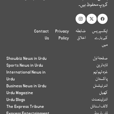
گروپ محفوظ ہیں۔
ایکسپریس
ضابطہ
Privacy
Contact
کے بارے
اخلاق
Policy
Us
میں
صفحۂ اول
Showbiz News in Urdu
تازہ ترین
Sports News in Urdu
غزہ لہو لہو
International News in
پاکستان
Urdu
انٹر نیشنل
Business News in Urdu
کھیل
Urdu Magazine
انٹرٹینمنٹ
Urdu Blogs
لائف اسٹائل
The Express Tribune
ٹاپ ٹرینڈ
Express Entertainment