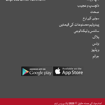
دلچسپ و عجیب
صحت
سونے کے نرخ
پیٹرولیم مصنوعات کی قیمتیں
سائنس و ٹیکنالوجی
بلاگ
بزنس
ویڈیوز
جرائم
تمام مواد کے جملہ حقوق © 2026 ایکسپریس اردو