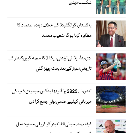
شکست دیدی
پاکستان کو انگلینڈ کے خلاف زیادہ اعتماد کا
مظاہرہ کرنا ہوگا: شعیب محمد
’دی ہنڈریڈ‘ ٹی ٹوئنٹی ریکارڈ کا حصہ کیوں؟ بٹلر کے
تاریخی اعزاز کے بعد بحث چھڑ گئی
لندن نے 2029 ورلڈ ایتھلیٹکس چیمپئن شپ کی
میزبانی کیلیے حتمی بولی جمع کرا دی
فیفا صدر جیانی انفانٹینو کو افریقی حمایت مل