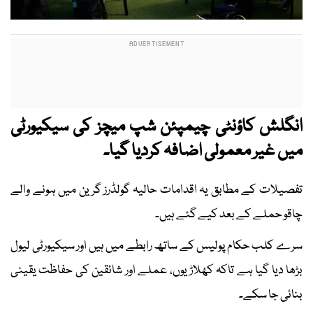
انگلش کاؤنٹی چیمپئن شپ میچز کی سیکیورٹی
میں غیر معمولی اضافہ کردیا گیا۔
تفصیلات کے مطابق یہ اقدامات حالیہ گولڈرز گرین میں ہونے والے
چاقو حملے کے بعد کیے گئے ہیں۔
سرے کلب حکام پولیس کے ساتھ رابطے میں ہیں اور سیکیورٹی لیول
بڑھا دیا گیا ہے تاکہ کھلاڑیوں، عملے اور شائقین کی حفاظت یقینی
بنائی جا سکے۔