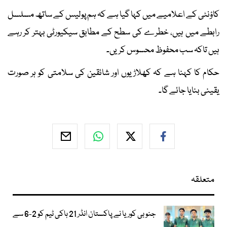
کاؤنٹی کے اعلامیے میں کہا گیا ہے کہ ہم پولیس کے ساتھ مسلسل
رابطے میں ہیں، خطرے کی سطح کے مطابق سیکیورٹی بہتر کر رہے
ہیں تاکہ سب محفوظ محسوس کریں۔
حکام کا کہنا ہے کہ کھلاڑیوں اور شائقین کی سلامتی کو ہر صورت
یقینی بنایا جائے گا۔
متعلقہ
جنوبی کوریا نے پاکستان انڈر 21 ہاکی ٹیم کو 2-6 سے