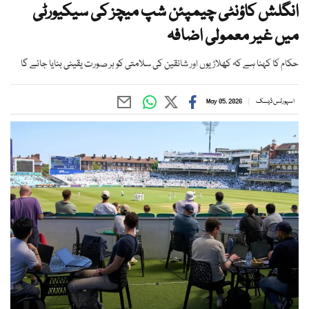
انگلش کاؤنٹی چیمپئن شپ میچز کی سیکیورٹی
میں غیر معمولی اضافہ
حکام کا کہنا ہے کہ کھلاڑیوں اور شائقین کی سلامتی کو ہر صورت یقینی بنایا جائے گا
اسپورٹس ڈیسک
May 05, 2026