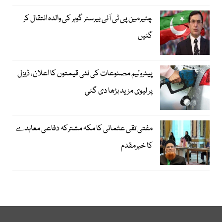
چئیرمین پی ٹی آئی بیرسٹر گوہر کی والدہ انتقال کر
گئیں
پیٹرولیم مصنوعات کی نئی قیمتوں کا اعلان، ڈیزل
پر لیوی مزید بڑھا دی گئی
مفتی تقی عثمانی کا مکہ مشترکہ دفاعی معاہدے
کا خیرمقدم