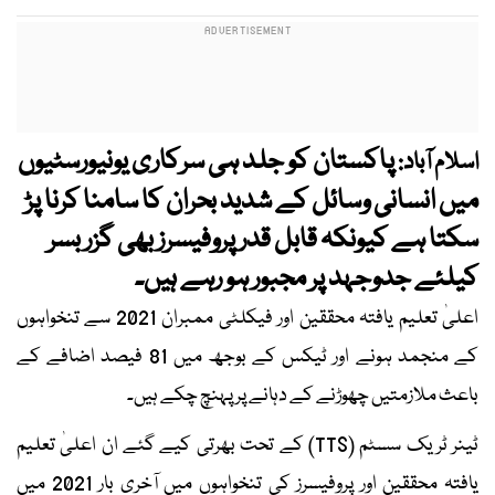
پاکستان کو جلد ہی سرکاری یونیورسٹیوں
اسلام آباد:
میں انسانی وسائل کے شدید بحران کا سامنا کرنا پڑ
سکتا ہے کیونکہ قابل قدر پروفیسرز بھی گزر بسر
کیلئے جدوجہد پر مجبور ہو رہے ہیں۔
اعلیٰ تعلیم یافتہ محققین اور فیکلٹی ممبران 2021 سے تنخواہوں
کے منجمد ہونے اور ٹیکس کے بوجھ میں 81 فیصد اضافے کے
باعث ملازمتیں چھوڑنے کے دہانے پر پہنچ چکے ہیں۔
ٹینر ٹریک سسٹم (TTS) کے تحت بھرتی کیے گئے ان اعلیٰ تعلیم
یافتہ محققین اور پروفیسرز کی تنخواہوں میں آخری بار 2021 میں