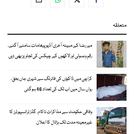
متعلقہ
میر رضا کے مبینہ آخری آڈیو پیغامات سامنے آگئے،
رقم وصولی اور لاکھوں کے چیکس کی تجاویز بھی دیں
کراچی میں ڈاکوؤں کی فائرنگ سے شہری جاں بحق،
رواں سال میں اب تک کی تعداد 46 ہوگئی
وفاقی حکومت سے مذاکرات ناکام، گڈز ٹرانسپورٹرز کا
غیرمعینہ مدت تک ہڑتال کا اعلان