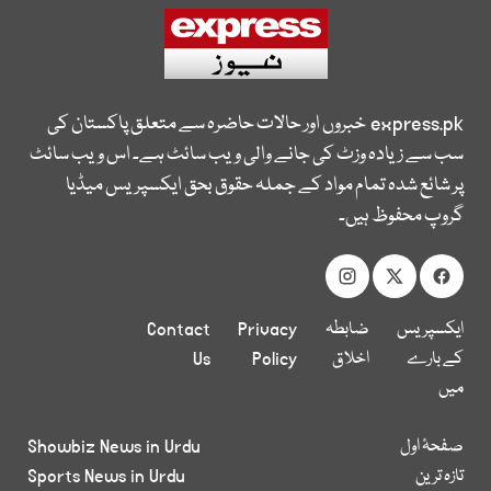
express.pk
خبروں اور حالات حاضرہ سے متعلق پاکستان کی
سب سے زیادہ وزٹ کی جانے والی ویب سائٹ ہے۔ اس ویب سائٹ
پر شائع شدہ تمام مواد کے جملہ حقوق بحق ایکسپریس میڈیا
گروپ محفوظ ہیں۔
ایکسپریس
ضابطہ
Privacy
Contact
کے بارے
اخلاق
Policy
Us
میں
صفحۂ اول
Showbiz News in Urdu
تازہ ترین
Sports News in Urdu