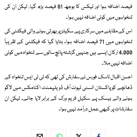
فیصد اضافہ ہوا اور ٹیکس کا بوجھ 81 فیصد بڑھ گیا، لیکن ان کی
تنخواہوں میں کوئی اضافہ نہیں ہوا۔
اس کے مقابلے میں سرکاری پے سکیلز پر بھرتی ہونے والی فیکلٹی کی
تنخواہوں میں 71 فیصد اضافہ ہوا۔ بتایا گیا کہ فیکلٹی کے تقریباً
4,000 ارکان ایسے ہیں جنہیں گزشتہ پانچ سالوں سے تنخواہ میں کوئی
اضافہ نہیں ملا۔
احسن اقبال ٹاسک فورس نے سفارش کی تھی کہ ٹی ٹی ایس تنخواہ کے
ڈھانچے کو پاکستان انسٹی ٹیوٹ آف ڈویلپمنٹ اکنامکس میں لاگو
ہونے والے بیسک پے سکیل فریم ورک کے برابر لایا جائے۔ لیکن ان
سفارشات پر کبھی عمل درآمد نہیں ہوا۔