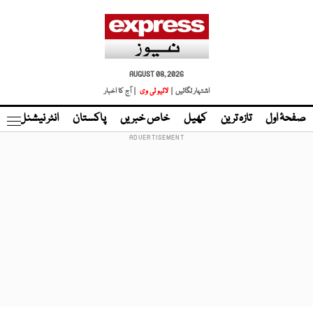
AUGUST 08, 2026
اشتہار لگائیں |
لائیو ٹی وی
| آج کا اخبار
صفحۂ اول
تازہ ترین
کھیل
خاص خبریں
پاکستان
انٹر نیشنل
ٹا