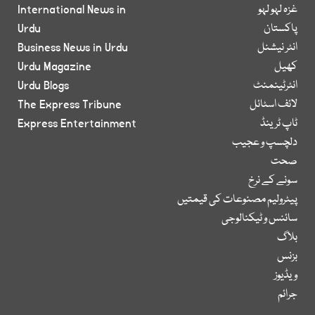
غزہ لہو لہو
International News in
پاکستان
Urdu
انٹر نیشنل
Business News in Urdu
کھیل
Urdu Magazine
انٹرٹینمنٹ
Urdu Blogs
لائف اسٹائل
The Express Tribune
ٹاپ ٹرینڈ
Express Entertainment
دلچسپ و عجیب
صحت
سونے کے نرخ
پیٹرولیم مصنوعات کی قیمتیں
سائنس و ٹیکنالوجی
بلاگ
بزنس
ویڈیوز
جرائم