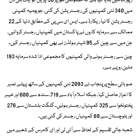
رپورٹ میں بتایا گیا ہے کہ خصوصی طور پر 30 اپریل کو ایک ہی دن
میں 340 نئی کمپنیوں کی رجسٹریشن کی گئی، جو یومیہ کمپنی
رجسٹریشن کا نیا ریکارڈ ہے۔ ایس ای سی پی کے مطابق دنیا کے 22
ممالک سے سرمایہ کاروں نے پاکستان میں کمپنیاں رجسٹر کروائیں،
جن میں سے چین کے 95 شیئر ہولڈرز نے بھی کمپنیاں رجسٹر کیں۔
چین سے رجسٹر ہونے والی کمپنیوں کا مجموعی ادا شدہ سرمایہ 193
ملین روپے ہے۔
صوبائی سطح پر پنجاب نے 2093 نئی کمپنیوں کے ساتھ پہلے نمبر
کا اعزاز حاصل کیا، جبکہ اسلام آباد سے 719، سندھ سے 600 اور خیبر
پختونخوا سے 325 کمپنیاں رجسٹر ہوئیں۔ گلگت بلتستان سے 276
اور بلوچستان سے 69 کمپنیاں رجسٹر کی گئی ہیں۔
شعبہ جاتی تقسیم کے لحاظ سے آئی ٹی اور ای کامرس کے شعبے میں