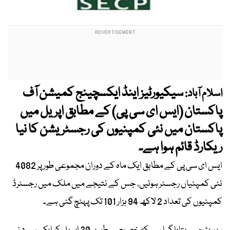
سیکیورٹیز اینڈ ایکسچینج کمیشن آف
اسلام آباد:
پاکستان (ایس ای سی پی) کے مطابق اپریل میں
پاکستان میں نئی کمپنیوں کی رجسٹریشن کا نیا
ریکارڈ قائم ہوا ہے۔
ایس ای سی پی کے مطابق ایک ماہ کے دوران مجموعی طور پر 4082
نئی کمپنیاں رجسٹر ہوئیں، جس کے نتیجے میں ملک میں رجسٹرڈ
کمپنیوں کی تعداد 2 لاکھ 94 ہزار 101 تک پہنچ گئی ہے۔