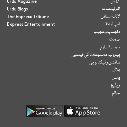
کھیل
Urdu Magazine
انٹرٹینمنٹ
Urdu Blogs
لائف اسٹائل
The Express Tribune
ٹاپ ٹرینڈ
Express Entertainment
دلچسپ و عجیب
صحت
سونے کے نرخ
پیٹرولیم مصنوعات کی قیمتیں
سائنس و ٹیکنالوجی
بلاگ
بزنس
ویڈیوز
جرائم