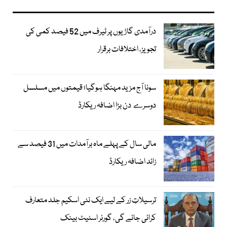
درآمدی گاڑیوں پر ٹیرف میں 52 فیصد کمی کی
تجویز، اختلافات برقرار
سونا آج مزید مہنگا ہوگیا؛ قیمتوں میں مسلسل
دوسرے دن بڑا اضافہ ریکارڈ
مالی سال کے پہلے ماہ برآمدات میں 31 فیصد سے
زائد اضافہ ریکارڈ
ترسیلاتِ زر کے لیے ایک نئی اسکیم جلد متعارف
کرائی جائے گی، گورنر اسٹیٹ بینک