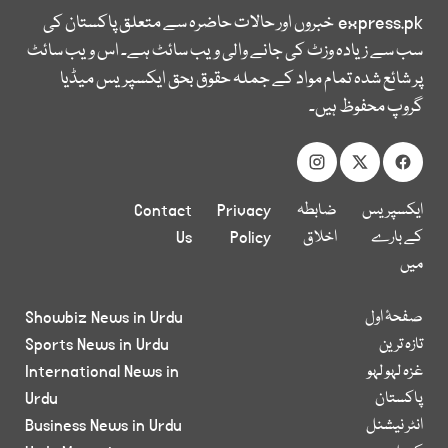
express.pk
خبروں اور حالات حاضرہ سے متعلق پاکستان کی
سب سے زیادہ وزٹ کی جانے والی ویب سائٹ ہے۔ اس ویب سائٹ
پر شائع شدہ تمام مواد کے جملہ حقوق بحق ایکسپریس میڈیا
گروپ محفوظ ہیں۔
ایکسپریس
ضابطہ
Privacy
Contact
کے بارے
اخلاق
Policy
Us
میں
صفحۂ اول
Showbiz News in Urdu
تازہ ترین
Sports News in Urdu
غزہ لہو لہو
International News in
پاکستان
Urdu
انٹر نیشنل
Business News in Urdu