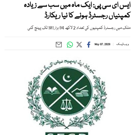
ایس ای سی پی: ایک ماہ میں سب سے زیادہ
کمپنیاں رجسٹرڈ ہونے کا نیا ریکارڈ
ملک میں رجسٹرڈ کمپنیوں کی تعداد 2 لاکھ 94 ہزار 101 تک پہنچ گئی
ویب ڈیسک
May 07, 2026