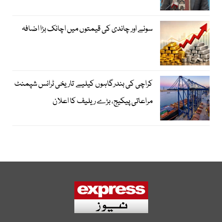
سونے اور چاندی کی قیمتوں میں اچانک بڑا اضافہ
کراچی کی بندرگاہوں کیلیے تاریخی ٹرانس شپمنٹ
مراعاتی پیکیج، بڑے ریلیف کا اعلان