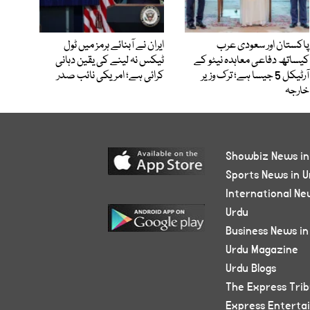
پاکستان اور سعودی عرب
ایران نے آبنائے ہرمز میں ٹول
کیساتھ دفاعی معاہدہ نیٹو کے
ٹیکس نہ لینے کی یقین دہانی
آرٹیکل 5 جیسا ہے؛ ترک وزیر
کرائی ہے؛ امریکی نائب صدر
خارجہ
Showbiz News in
Sports News in U
International Ne
Urdu
Business News in
Urdu Magazine
Urdu Blogs
The Express Tri
Express Enterta