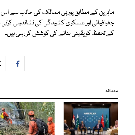
ماہرین کے مطابق یورپی ممالک کی جانب سے اس ق
جغرافیائی اور عسکری کشیدگی کی نشاندہی کرتی ہ
کے تحفظ کو یقینی بنانے کی کوشش کر رہی ہیں۔
متعلقہ