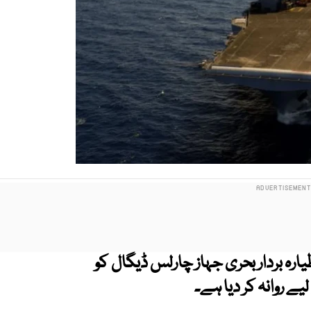
ارہ بردار بحری جہاز چارلس ڈیگال کو
ے روانہ کر دیا ہے۔