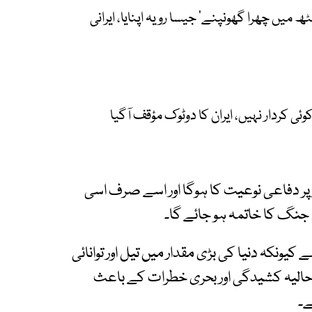
 میں چھرا گھونپنے‘ جیسا رویہ اپنایا، ایرانی
ئی کردار نہیں، ایران کا دوٹوک مؤقف آگیا
ر دفاعی نوعیت کا ہوگا اور اسے صرف اسی
نگ کا خاتمہ ہو جائے گا۔
کیونکہ دنیا کی بڑی مقدار میں تیل اور توانائی
الیہ کشیدگی اور بحری خطرات کے باعث
ے۔