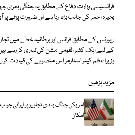
فرانسیسی وزارتِ دفاع کے مطابق یہ جنگی بحری جہ
بحیرہ احمر کی جانب بڑھ رہا ہے اور ضرورت پڑنے پر آ
رپورٹس کے مطابق فرانس اور برطانیہ خطے میں تجار
کے لیے ایک کثیر القومی مشن کی تیاری کر رہے ہیں
وزیراعظم کیئر اسٹارمر اس منصوبے کی قیادت کر ر
مزید پڑھیں
امریکی جنگ بندی تجاویز پر ایرانی جواب
امکان