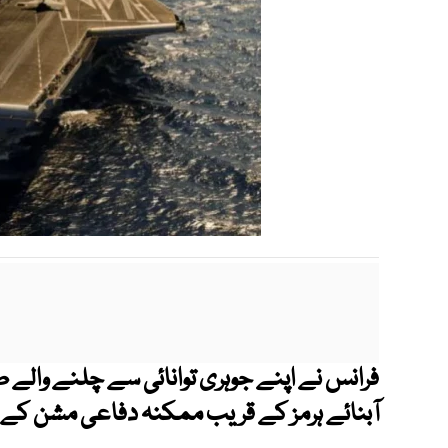
فرانس نے اپنے جوہری توانائی سے چلنے والے طی
آبنائے ہرمز کے قریب ممکنہ دفاعی مشن کے لی