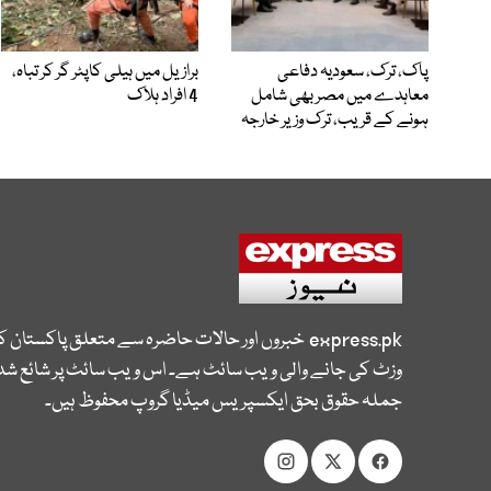
پاک، ترک، سعودیہ دفاعی
برازیل میں ہیلی کاپٹر گر کر تباہ،
معاہدے میں مصر بھی شامل
4 افراد ہلاک
ہونے کے قریب، ترک وزیر خارجہ
express.pk
خبروں اور حالات حاضرہ سے متعلق پاکستان 
وزٹ کی جانے والی ویب سائٹ ہے۔ اس ویب سائٹ پر شائع شدہ
جملہ حقوق بحق ایکسپریس میڈیا گروپ محفوظ ہیں۔