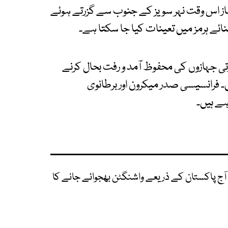
از اس وقت نہر سویز کے جنوب سے گزرتے ہوئے
بنائے ہرمز میں تعینات کیا جا سکتا ہے۔
تی جہازوں کی محفوظ آمد و رفت بحال کرنے
۔ فرانسیسی صدر میکرون اور برطانوی
ہے ہیں۔
 آج پاکستان کے ذریعے واشنگٹن بھجوائے جانے کا