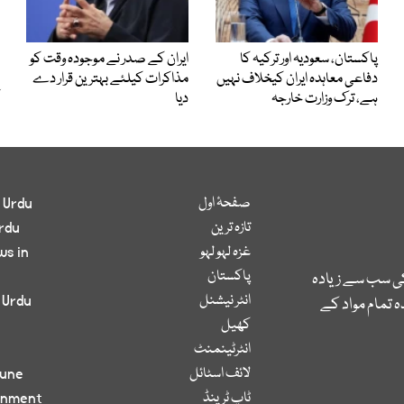
پاکستان، سعودیہ اور ترکیہ کا
ایران کے صدر نے موجودہ وقت کو
دفاعی معاہدہ ایران کیخلاف نہیں
مذاکرات کیلئے بہترین قرار دے
ہے، ترک وزارت خارجہ
دیا
صفحۂ اول
 Urdu
تازہ ترین
rdu
غزہ لہو لہو
ws in
پاکستان
کی سب سے زیادہ
انٹر نیشنل
 Urdu
 تمام مواد کے
کھیل
انٹرٹینمنٹ
لائف اسٹائل
bune
ٹاپ ٹرینڈ
inment