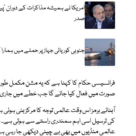
امریکا نے ہمیشہ مذاکرات کے دوران ’پیٹھ
صدر
جنوبی کوریائی جہاز پر حملے میں ہمارا کو
فرانسیسی حکام کا کہنا ہے کہ یہ مشن مکمل طور پ
صورت میں فعال کیا جائے گا جب خطے میں جاری ج
آبنائے ہرمز اس وقت عالمی توجہ کا مرکز بنی ہوئی ہے 
کی ترسیل اسی اہم سمندری راستے سے ہوتی ہے۔ ح
عالمی منڈیوں میں بھی بے چینی دیکھی جا رہی ہ