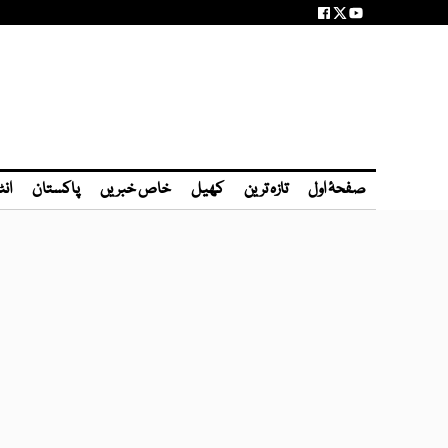
صفحۂ اول
تازہ ترین
کھیل
خاص خبریں
پاکستان
انٹ