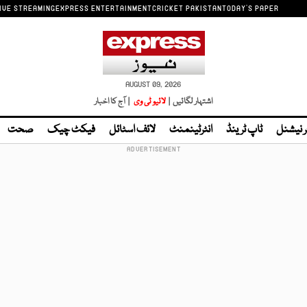
IVE STREAMING
EXPRESS ENTERTAINMENT
CRICKET PAKISTAN
TODAY'S PAPER
AUGUST 09, 2026
اشتہار لگائیں |
لائیو ٹی وی
| آج کا اخبار
ر نیشنل
ٹاپ ٹرینڈ
انٹرٹینمنٹ
لائف اسٹائل
فیکٹ چیک
صحت