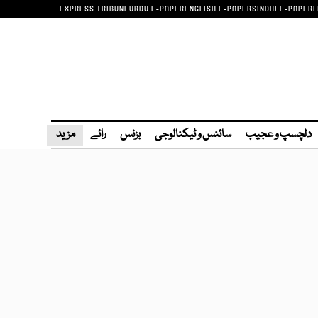
EXPRESS TRIBUNE
URDU E-PAPER
ENGLISH E-PAPER
SINDHI E-PAPER
L
دلچسپ و عجیب
سائنس و ٹیکنالوجی
بزنس
رائے
مزید