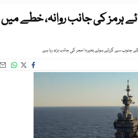
ائے ہرمز کی جانب روانہ، خطے میں
کے جنوب سے گزرتے ہوئے بحیرہ احمر کی جانب بڑھ رہا ہے