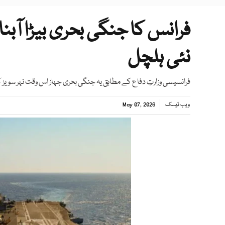
فرانس کا جنگی بحری بیڑا آبن
نئی ہلچل
فرانسیسی وزارتِ دفاع کے مطابق یہ جنگی بحری جہاز اس وقت نہر سویز 
ویب ڈیسک
May 07, 2026