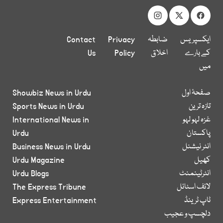
ایکسپریس
ضابطہ
Privacy
Contact
کے بارے
اخلاق
Policy
Us
میں
صفحۂ اول
Showbiz News in Urdu
تازہ ترین
Sports News in Urdu
غزہ لہو لہو
International News in
پاکستان
Urdu
انٹر نیشنل
Business News in Urdu
کھیل
Urdu Magazine
انٹرٹینمنٹ
Urdu Blogs
لائف اسٹائل
The Express Tribune
ٹاپ ٹرینڈ
Express Entertainment
دلچسپ و عجیب