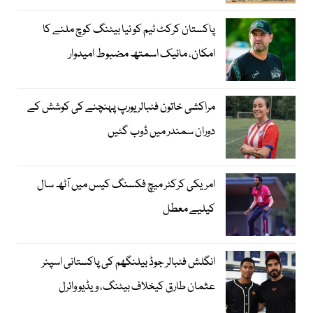
پاکستان کرکٹ ٹیم کو نیا بیٹنگ کوچ ملنے کا
امکان، مائیک اسمتھ مضبوط امیدوار
مراکشی خاتون فٹبالر یورپ پہنچنے کی کوشش کے
دوران سمندر میں ڈوب گئیں
امریکی کرکٹر میچ فکسنگ کیس میں آٹھ سال
کیلیے معطل
انگلش فٹبالر جوڈ بیلنگھم کی پاکستانی اسپنر
عثمان طارق کیخلاف بیٹنگ، ویڈیو وائرل