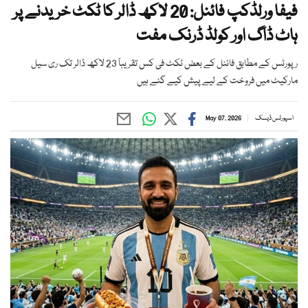
فیفا ورلڈکپ فائنل: 20 لاکھ ڈالر کا ٹکٹ خریدنے پر
ہاٹ ڈاگ اور کولڈ ڈرنک مفت
رپورٹس کے مطابق فائنل کے بعض ٹکٹ فی کس تقریباً 23 لاکھ ڈالر تک ری سیل
مارکیٹ میں فروخت کے لیے پیش کیے گئے ہیں
اسپورٹس ڈیسک
May 07, 2026