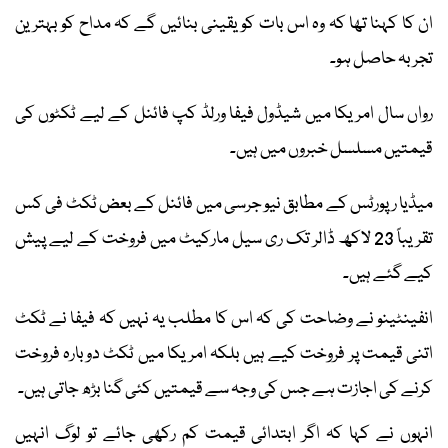
ان کا کہنا تھا کہ وہ اس بات کو یقینی بنائیں گے کہ مداح کو بہترین
تجربہ حاصل ہو۔
رواں سال امریکا میں شیڈول فیفا ورلڈ کپ فائنل کے لیے ٹکٹوں کی
قیمتیں مسلسل خبروں میں ہیں۔
میڈیا رپورٹس کے مطابق نیو جرسی میں فائنل کے بعض ٹکٹ فی کس
تقریباً 23 لاکھ ڈالر تک ری سیل مارکیٹ میں فروخت کے لیے پیش
کیے گئے ہیں۔
انفینٹینو نے وضاحت کی کہ اس کا مطلب یہ نہیں کہ فیفا نے ٹکٹ
اتنی قیمت پر فروخت کیے ہیں بلکہ امریکا میں ٹکٹ دوبارہ فروخت
کرنے کی اجازت ہے جس کی وجہ سے قیمتیں کئی گنا بڑھ جاتی ہیں۔
انہوں نے کہا کہ اگر ابتدائی قیمت کم رکھی جائے تو لوگ انہیں