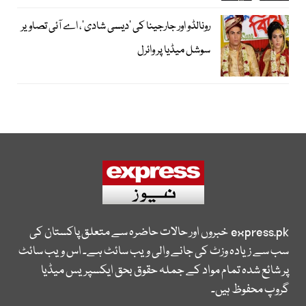
رونالڈو اور جارجینا کی ’دیسی شادی‘، اے آئی تصاویر
سوشل میڈیا پر وائرل
express.pk
خبروں اور حالات حاضرہ سے متعلق پاکستان کی
سب سے زیادہ وزٹ کی جانے والی ویب سائٹ ہے۔ اس ویب سائٹ
پر شائع شدہ تمام مواد کے جملہ حقوق بحق ایکسپریس میڈیا
گروپ محفوظ ہیں۔