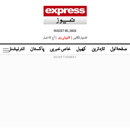
AUGUST 05, 2026
اشتہار لگائیں |
لائیو ٹی وی
| آج کا اخبار
صفحۂ اول
تازہ ترین
کھیل
خاص خبریں
پاکستان
انٹر نیشنل
ٹا