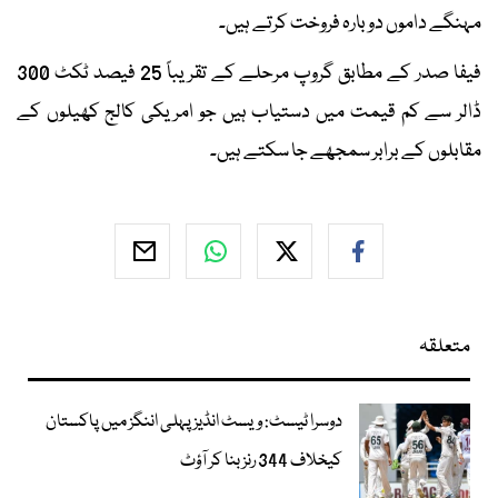
مہنگے داموں دوبارہ فروخت کرتے ہیں۔
فیفا صدر کے مطابق گروپ مرحلے کے تقریباً 25 فیصد ٹکٹ 300
ڈالر سے کم قیمت میں دستیاب ہیں جو امریکی کالج کھیلوں کے
مقابلوں کے برابر سمجھے جا سکتے ہیں۔
متعلقہ
دوسرا ٹیسٹ: ویسٹ انڈیز پہلی اننگز میں پاکستان
کیخلاف 344 رنز بنا کر آؤٹ