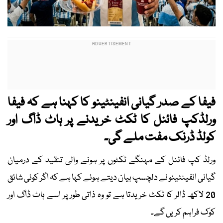
فیفا کے صدر گیانی انفینٹینو کا کہنا ہے کہ فیفا
ورلڈکپ فائنل کا ٹکٹ خریدنے پر ہاٹ ڈاگ اور
کولڈ ڈرنک مفت ملے گی۔
ورلڈ کپ فائنل کے مہنگے ٹکٹوں پر ہونے والی تنقید کے درمیان
گیانی انفینٹینو نے دلچسپ بیان دیتے ہوئے کہا ہے کہ اگر کوئی شائق
20 لاکھ ڈالر کا ٹکٹ خریدتا ہے تو وہ ذاتی طور پر اسے ہاٹ ڈاگ اور
کوک فراہم کریں گے۔