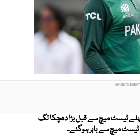
ہلے ٹیسٹ میچ سے قبل بڑا دھچکا لگ
ے ٹیسٹ میچ سے باہر ہوگئے۔