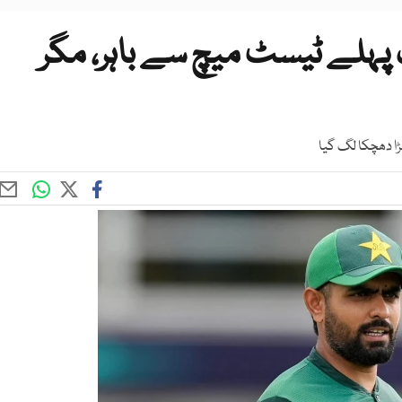
پہلے ٹیسٹ میچ سے باہر، مگر
ا دھچکا لگ گیا