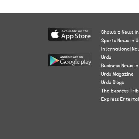
Showbiz News in
Sports News in U
International Ne
Urdu
Business News in
Urdu Magazine
Urdu Blogs
The Express Tri
Express Enterta