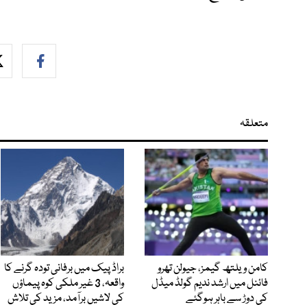
متعلقہ
کامن ویلتھ گیمز، جیولن تھرو
براڈ پیک میں برفانی تودہ گرنے کا
فائنل میں ارشد ندیم گولڈ میڈل
واقعہ، 3 غیر ملکی کوہ پیماؤں
کی دوڑ سے باہر ہوگئے
کی لاشیں برآمد، مزید کی تلاش