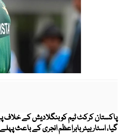
پاکستان کرکٹ ٹیم کو بنگلادیش کے خلاف پ
گیا، اسٹار بیٹر بابراعظم انجری کے باعث پہل