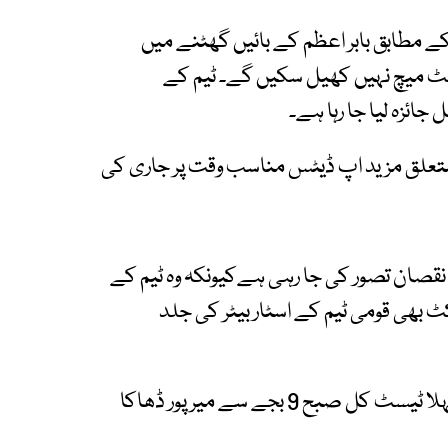
 مطابق بابر اعظم کے بائیں گھٹنے میں
ٹ میچ نہیں کھیل سکیں گے۔ ٹیم کے
ئزہ لیا جا رہا ہے۔
متعلق مزید اپ ڈیٹس مناسب وقت پر جاری کی
ا نقصان تصور کی جا رہی ہےکیونکہ وہ ٹیم کے
ٹ بھی قومی ٹیم کے اسٹار بیٹر کی جلد
واضح رہے کہ پاکستان اور بنگلا دیش کے درمیان پہلا ٹیسٹ کل صبح 9 بجے سے میر پور ڈھاکا