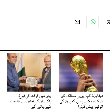
فیفا ورلڈ کپ: یورپی ممالک کے
ایران میں کرکٹ کی فروغ،
شرکت نہ کرنے پر سپر کمپیوٹر کی
پاکستان کے تعاون سے اقدامت
انوکھی پیش گوئی!
کیے جائیں گے