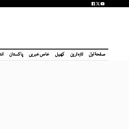
صفحۂ اول
تازہ ترین
کھیل
خاص خبریں
پاکستان
انٹ