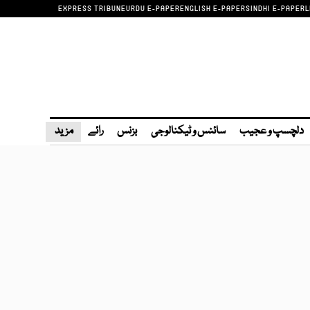
EXPRESS TRIBUNE
URDU E-PAPER
ENGLISH E-PAPER
SINDHI E-PAPER
L
دلچسپ و عجیب
سائنس و ٹیکنالوجی
بزنس
رائے
مزید