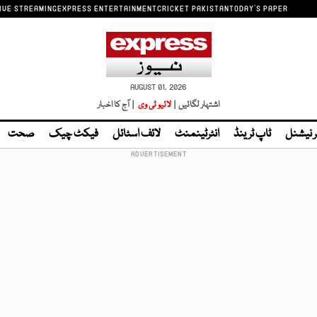
IVE STREAMING
EXPRESS ENTERTAINMENT
CRICKET PAKISTAN
TODAY'S PAPER
AUGUST 01, 2026
اشتہار لگائیں |
لائیو ٹی وی
| آج کا اخبار
ر نیشنل
ٹاپ ٹرینڈ
انٹرٹینمنٹ
لائف اسٹائل
فیکٹ چیک
صحت