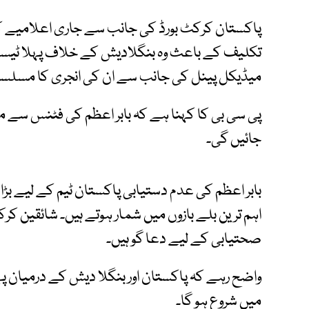
پاکستان کرکٹ بورڈ کی جانب سے جاری اعلامیے کے
تکلیف کے باعث وہ بنگلادیش کے خلاف پہلا ٹیس
میڈیکل پینل کی جانب سے ان کی انجری کا مسلسل جا
پی سی بی کا کہنا ہے کہ بابر اعظم کی فٹنس سے 
جائیں گی۔
بابر اعظم کی عدم دستیابی پاکستان ٹیم کے لیے بڑ
اہم ترین بلے بازوں میں شمار ہوتے ہیں۔ شائقین کرک
صحتیابی کے لیے دعا گو ہیں۔
میں شروع ہو گا۔