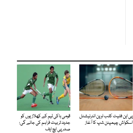
پی این فلیٹ کلب اوپن انٹرنیشنل
قومی ہاکی ٹیم کے کھلاڑیوں کو
اسکواش چیمپئن شپ کا آغاز
جدید تربیت فراہم کی جائے گی:
صدر پی ایچ ایف