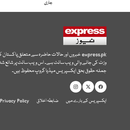
جاری
express.pk
خبروں اور حالات حاضرہ سے متعلق پاکستان 
وزٹ کی جانے والی ویب سائٹ ہے۔ اس ویب سائٹ پر شائع شدہ
جملہ حقوق بحق ایکسپریس میڈیا گروپ محفوظ ہیں۔
ایکسپریس کے بارے میں
ضابطہ اخلاق
Privacy Policy