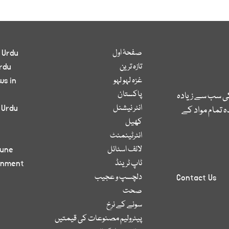
صفحۂ اول
 Urdu
تازہ ترین
rdu
غزہ لہو لہو
ws in
پاکستان
کی سب سے زیادہ
انٹر نیشنل
 Urdu
 تمام مواد کے
کھیل
انٹرٹینمنٹ
لائف اسٹائل
bune
ٹاپ ٹرینڈ
inment
دلچسپ و عجیب
Contact Us
صحت
سونے کے نرخ
پیٹرولیم مصنوعات کی قیمتیں