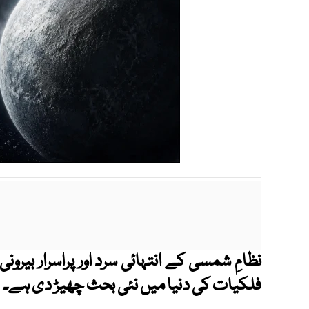
نظامِ شمسی کے انتہائی سرد اور پراسرار بی
فلکیات کی دنیا میں نئی بحث چھیڑ دی ہے۔