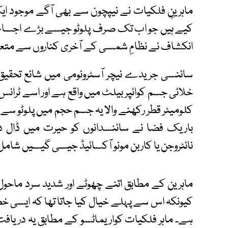
ماہرینِ فلکیات نے نیپچون سے بھی آگے موجود ای
کیے ہیں جو اب تک صرف پلوٹو جیسے بڑے اجسام
انکشاف نے نظامِ شمسی کے آخری کناروں سے متعلق
کلومیٹر قطر رکھنے والا یہ جسم حجم میں پلوٹو سے
باریک فضا نے سائنسدانوں کو حیرت میں ڈال دی
نائٹروجن یا کاربن مونو آکسائیڈ جیسی گیسیں شامل
ماہرین کے مطابق اتنے چھوٹے اور شدید سرد ماحول و
کیونکہ اس سے پہلے خیال کیا جاتا تھا کہ ایس
ہے۔ ماہر فلکیات کواریماٹسو کے مطابق یہ دریافت 