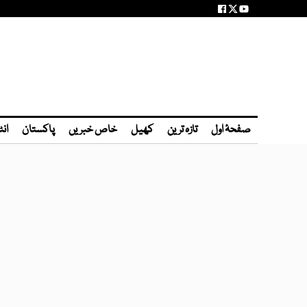
صفحۂ اول
تازہ ترین
کھیل
خاص خبریں
پاکستان
انٹ