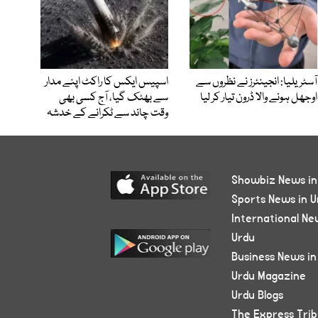
آسٹریلیا: انجینئرز نے نظروں سے
اسپیس ایکس کا راکٹ اپنے مدار
اوجھل ہونے والا ڈرون تیار کر لیا
سے بھٹک گیا، آج کسی بھی
وقت چاند سے ٹکرانے کے خدشہ
Showbiz News in
Sports News in U
International Ne
Urdu
Business News in
Urdu Magazine
Urdu Blogs
The Express Tri