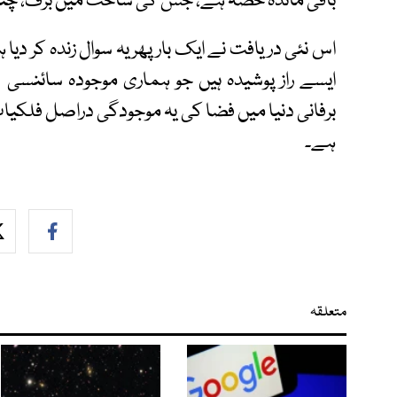
باقی ماندہ حصہ ہے، جس کی ساخت میں برف، چٹان
اس نئی دریافت نے ایک بار پھر یہ سوال زندہ کر دی
ایسے راز پوشیدہ ہیں جو ہماری موجودہ سائنسی
برفانی دنیا میں فضا کی یہ موجودگی دراصل فلکیا
ہے۔
متعلقہ