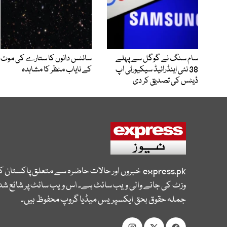
سام سنگ نے گوگل سے پہلے
سائنس دانوں کا ستارے کی موت
38 نئی اینڈرائیڈ سیکیورٹی اپ
کے نایاب منظر کا مشاہدہ
ڈیٹس کی تصدیق کر دی
express.pk
خبروں اور حالات حاضرہ سے متعلق پاکستان 
وزٹ کی جانے والی ویب سائٹ ہے۔ اس ویب سائٹ پر شائع شدہ
جملہ حقوق بحق ایکسپریس میڈیا گروپ محفوظ ہیں۔