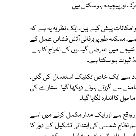
ک اور پیچیدہ ہو سکتے ہیں۔
امکانات پیش کیے ہیں۔ ایک نظریہ یہ ہے کہ
ہے، ممکنہ طور پر برفانی آتش فشانی عمل کے
 نتیجے میں عارضی گیسوں کے اخراج کا ہے۔
وط ثبوت ہو سکتا ہے۔
مدد سے ایک خاص تکنیک استعمال کی گئی،
منے سے گزرتے ہوئے دیکھا گیا۔ ستارے کی
ول کا اندازہ لگایا گیا۔
تقریباً 5.5 ارب کلومیٹر دور واقع ہے اور ایک مدار مکمل کرنے میں اسے
 جسم نظامِ شمسی کی ابتدائی تشکیل کے دور کا