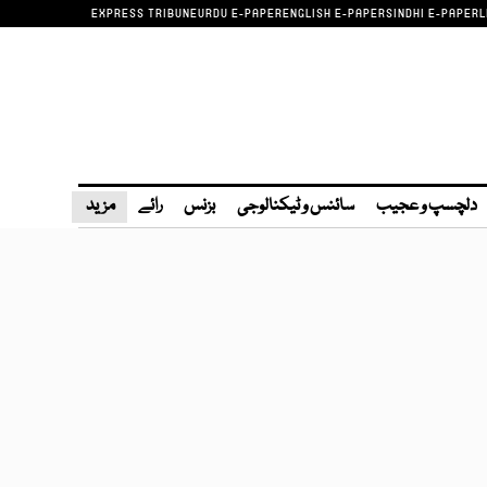
EXPRESS TRIBUNE
URDU E-PAPER
ENGLISH E-PAPER
SINDHI E-PAPER
L
دلچسپ و عجیب
سائنس و ٹیکنالوجی
بزنس
رائے
مزید