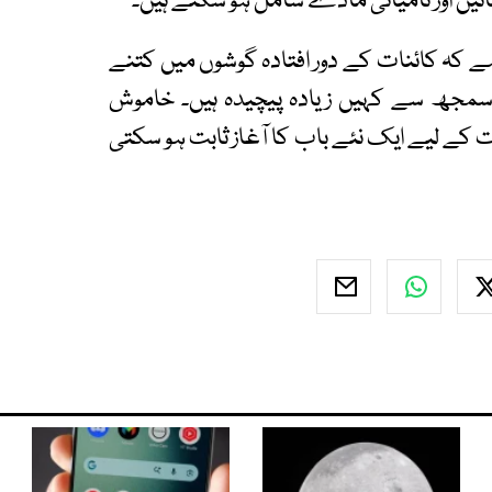
یں اور نامیاتی مادے شامل ہو سکتے ہیں۔
ا ہے کہ کائنات کے دور افتادہ گوشوں میں کتنے
 سمجھ سے کہیں زیادہ پیچیدہ ہیں۔ خاموش
ت کے لیے ایک نئے باب کا آغاز ثابت ہو سکتی