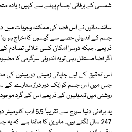
شمسی کے برفانی اجسام پہلے سے کہیں زیادہ متحر
سائنسدانوں نے اس فضا کی ممکنہ وجوہات میں دو 
جسم کے اندرونی حصے سے گیسوں کا اخراج ہو رہا 
ذریعے، جبکہ دوسرا امکان کسی خلائی تصادم کے
اگر فضا مستقل رہی تو یہ اندرونی سرگرمی کا مضب
اس تحقیق کے لیے جاپانی زمینی دوربینوں کی 
جس میں اس جسم کو ایک دور دراز ستارے کے سا
روشنی میں تبدیلیوں کے ذریعے اس کے گرد موجود ماح
یہ برفانی دنیا سورج سے 
247 سال لگتے ہیں۔ ماہرین کا ماننا ہے کہ یہ