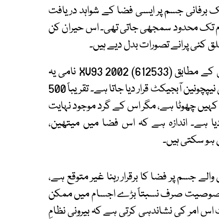
ک برفانی جسم پر ایسی فضا کے شواہد دریافت
 تک محدود سمجھی جاتی تھی۔ اس حیران کن
 کئی پرانے تصورات بدل دیے ہیں۔
سائنسی جریدے نیچر آسٹرونومی میں شائع تحقیق کے مطابق (612533) 2002 XV93 نامی یہ
خلائی جسم کوائپر بیلٹ میں واقع ہے اور اسے ٹرانس نیپچونین آبجیکٹ قرار دیا جاتا ہے۔ تقریباً 500
 کہیں چھوٹا ہے، مگر اس کے گرد موجود نہایت
ا ہے۔ اندازہ ہے کہ اس فضا میں میتھین،
 ہو سکتی ہیں۔
الے جسم پر فضا کا برقرار رہنا غیر متوقع ہے،
ی خصوصیت صرف نسبتاً بڑے اجسام میں ممکن
اس امر کی نشاندہی کرتی ہے کہ بیرونی نظامِ