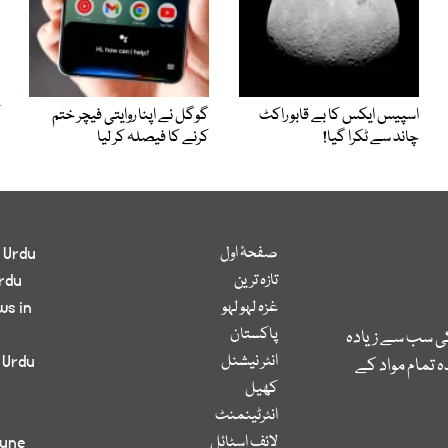
اسپیس ایکس کا بے قابو راکٹ
گوگل نے اپنا روایتی فیچر ختم
چاند سے ٹکرا گیا!
کرنے کا فیصلہ کر لیا
صفحۂ اول
 Urdu
تازہ ترین
rdu
غزہ لہو لہو
ws in
پاکستان
کی سب سے زیادہ
انٹر نیشنل
 Urdu
 تمام مواد کے
کھیل
انٹرٹینمنٹ
لائف اسٹائل
bune