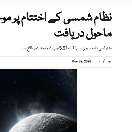
نظام شمسی کے اختتام پر موج
ماحول دریافت
یہ برفانی دنیا سورج سے تقریباً 5.5 ارب کلومیٹر دور واقع ہے
ویب ڈیسک
May 08, 2026