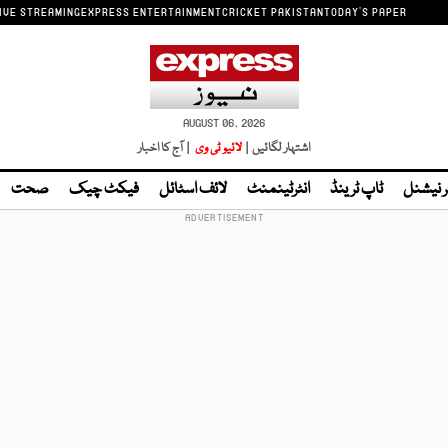
IVE STREAMING
EXPRESS ENTERTAINMENT
CRICKET PAKISTAN
TODAY'S PAPER
AUGUST 06, 2026
اشتہار لگائیں |
لائیو ٹی وی
| آج کا اخبار
ر نیشنل
ٹاپ ٹرینڈ
انٹرٹینمنٹ
لائف اسٹائل
فیکٹ چیک
صحت