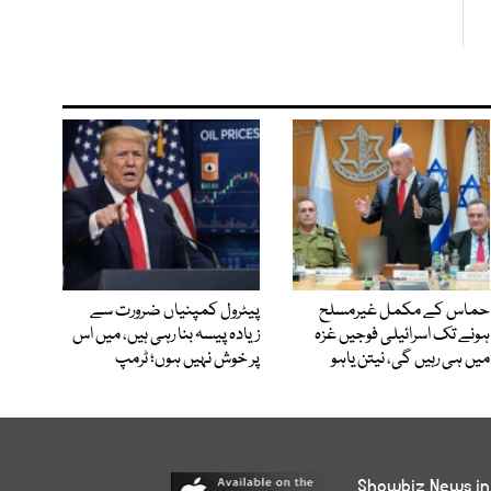
حماس کے مکمل غیرمسلح
پیٹرول کمپنیاں ضرورت سے
ہونے تک اسرائیلی فوجیں غزہ
زیادہ پیسہ بنا رہی ہیں، میں اس
میں ہی رہیں گی، نیتن یاہو
پر خوش نہیں ہوں؛ ٹرمپ
Showbiz News in