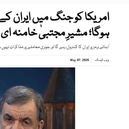
امریکا کو جنگ میں ایران کے ت
ہوگا؛ مشیرِ مجتبیٰ خامنہ ای
آبنائے ہرمز پر ایران کا کنٹرول رہے گا اور جوہری معاملے پر مذاکرات ن
ویب ڈیسک
May 07, 2026