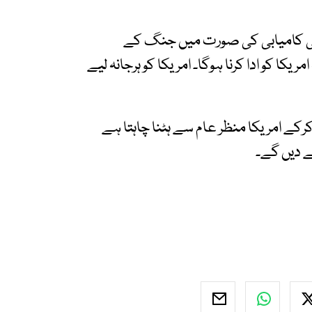
 کی کامیابی کی صورت میں جنگ کے
ریکا کو ادا کرنا ہوگا۔ امریکا کو ہرجانہ لیے
 کرکے امریکا منظر عام سے ہٹنا چاہتا ہے
ے دیں گے۔