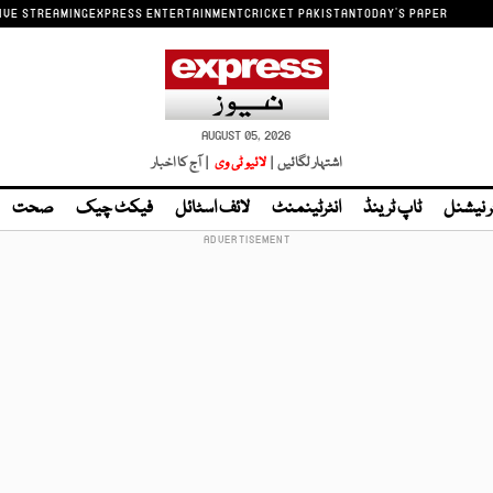
IVE STREAMING
EXPRESS ENTERTAINMENT
CRICKET PAKISTAN
TODAY'S PAPER
AUGUST 05, 2026
اشتہار لگائیں |
لائیو ٹی وی
| آج کا اخبار
ر نیشنل
ٹاپ ٹرینڈ
انٹرٹینمنٹ
لائف اسٹائل
فیکٹ چیک
صحت