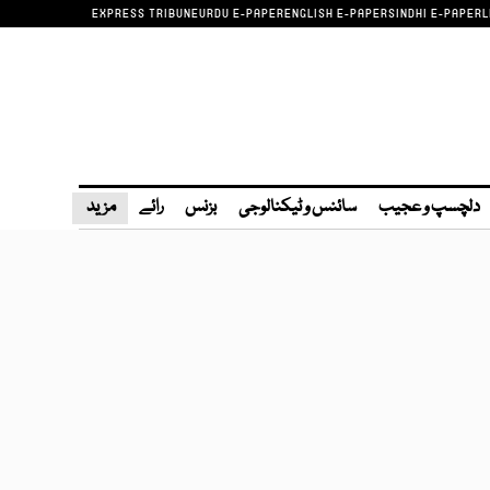
EXPRESS TRIBUNE
URDU E-PAPER
ENGLISH E-PAPER
SINDHI E-PAPER
L
دلچسپ و عجیب
سائنس و ٹیکنالوجی
بزنس
رائے
مزید