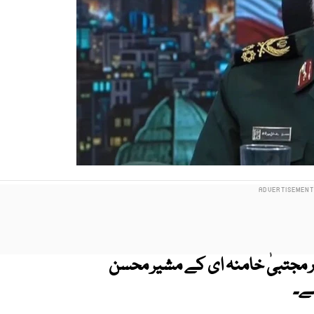
یڈر مجتبیٰ خامنہ ای کے مشیر محسن
ہے۔