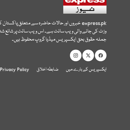
express.pk
خبروں اور حالات حاضرہ سے متعلق پاکستان 
وزٹ کی جانے والی ویب سائٹ ہے۔ اس ویب سائٹ پر شائع شدہ
جملہ حقوق بحق ایکسپریس میڈیا گروپ محفوظ ہیں۔
ایکسپریس کے بارے میں
ضابطہ اخلاق
Privacy Policy