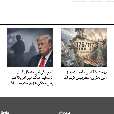
بھارت کا قدرتی ماحول دنیا بھر
ٹرمپ کی نئی مشکل؛ ایران
میں بدترین منظر پیش کرنے لگا
کیساتھ جنگ میں امریکا کے
پاس جنگی ہتھیار ختم ہونے لگے
صفحۂ اول
 Urdu