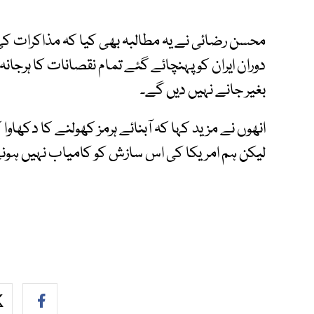
محسن رضائی نے یہ مطالبہ بھی کیا کہ مذاکرات
دوران ایران کو پہنچائے گئے تمام نقصانات کا ہرجانہ ام
بغیر جانے نہیں دیں گے۔
انھوں نے مزید کہا کہ آبنائے ہرمز کھولنے کا دکھاوا
لیکن ہم امریکا کی اس سازش کو کامیاب نہیں ہون