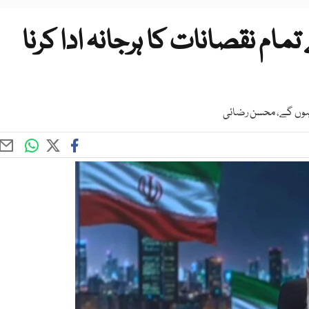
مام نقصانات کا ہرجانہ ادا کرنا
ہیں ہوں گے، محسن رضائی