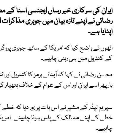
ایران کی سرکاری خبر رساں ایجنسی اسنا کے مط
رضائی نے اپنے تازہ بیان میں جوہری مذاکرات او
اپنایا ہے۔
انھوں نے واضح کیا کہ امریکا کے ساتھ جوہری پروگرام 
کے کنٹرول میں ہی رہنی چاہیے۔
محسن رضائی نے کہا کہ آبنائے ہرمز کا کنٹرول اور ا
بار پھر اسے ایران اور اس کے عوام کے خلاف ہتھیار 
سپریم لیڈر کے مشیر نے اس بات پر زور دیا کہ خطے 
خطے کے اپنے ممالک کے پاس ہونا چاہیئے۔ امریکی
چاہیے۔