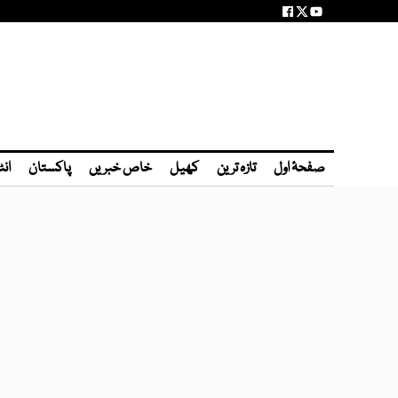
صفحۂ اول
تازہ ترین
کھیل
خاص خبریں
پاکستان
انٹ