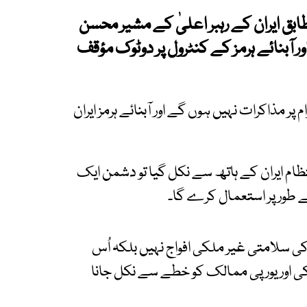
ابق ایران کے رہبر اعلیٰ کے مشیر محسن
ر آبنائے ہرمز کے کنٹرول پر دوٹوک مؤقف
پر مذاکرات نہیں ہوں گے اور آبنائے ہرمز ایران
نتظام ایران کے ہاتھ سے نکل گیا تو دشمن ایک
کے طور پر استعمال کرے گا۔
کی سلامتی غیر ملکی افواج نہیں بلکہ اُس
 اور یورپی ممالک کو خطے سے نکل جانا