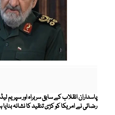
پاسداران انقلاب کے سابق سربراہ اور سپریم ل
رضائی نے امریکا کو کڑی تنقید کا نشانہ بنایا 