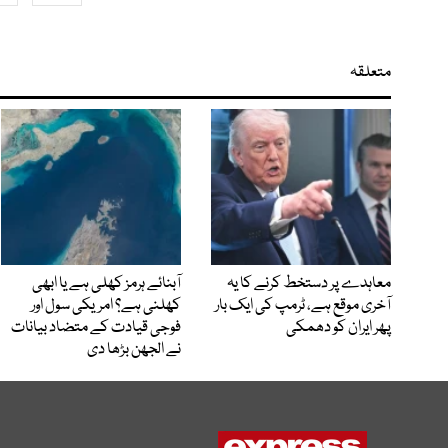
متعلقہ
معاہدے پر دستخط کرنے کا یہ
آبنائے ہرمز کھلی ہے یا ابھی
آخری موقع ہے، ٹرمپ کی ایک بار
کھلنی ہے؟ امریکی سول اور
پھر ایران کو دھمکی
فوجی قیادت کے متضاد بیانات
نے الجھن بڑھا دی