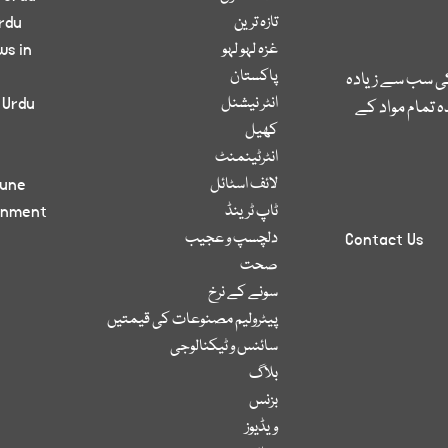
تازہ ترین
rdu
غزہ لہو لہو
ws in
پاکستان
کی سب سے زیادہ
انٹر نیشنل
 Urdu
 تمام مواد کے
کھیل
انٹرٹینمنٹ
لائف اسٹائل
bune
ٹاپ ٹرینڈ
inment
دلچسپ و عجیب
Contact Us
صحت
سونے کے نرخ
پیٹرولیم مصنوعات کی قیمتیں
سائنس و ٹیکنالوجی
بلاگ
بزنس
ویڈیوز