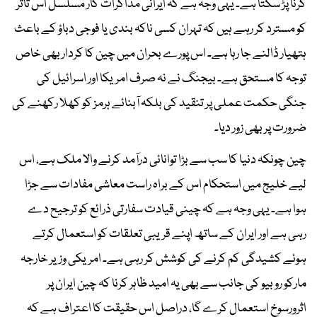
کرنا پڑ سکتا ہے۔ یہی وجہ ہے کہ ایرانی مذاکرات کار مسلسل اس تاثر
کو مسترد کر رہے ہیں کہ تہران کسی ناکہ بندی یا فوجی دباؤ کے باعث
ہتھیار ڈالنے جا رہا ہے۔ اس پورے بحران میں چین کا کردار بھی خاص
توجہ کا مستحق ہے۔ بیجنگ نے نہ صرف امریکا اور اسرائیل کی
جنگی حکمت عملی پر تنقید کی بلکہ آبنائے ہرمز کو کھلا رکھنے کی
ضرورت پر بھی زور دیا۔
چین چونکہ دنیا کا سب سے بڑا توانائی درآمد کرنے والا ملک ہے، اس
لیے خلیج میں استحکام اس کے براہ راست معاشی مفادات سے جڑا
ہوا ہے۔ یہی وجہ ہے کہ چینی قیادت سفارتی ذرائع کو ترجیح دے
رہی ہے اور ایران کے ساتھ اپنے قریبی تعلقات کو استعمال کرتے
ہوئے کشیدگی کم کرنے کی کوشش کر رہی ہے۔ امریکی وزیر خارجہ
مارکو روبیو کی جانب سے بھی یہ امید ظاہر کرنا کہ چین ایران پر
اثرورسوخ استعمال کرے گا، دراصل اس حقیقت کا اعتراف ہے کہ