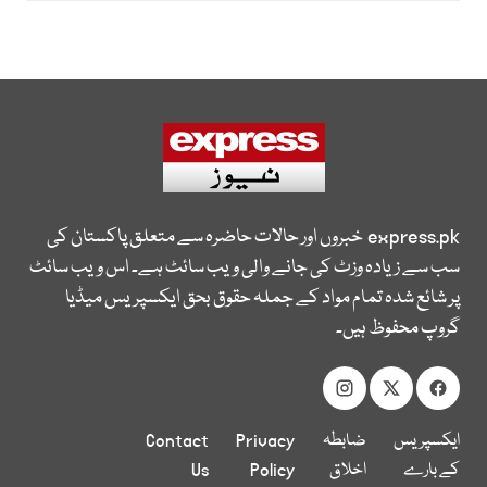
express.pk
خبروں اور حالات حاضرہ سے متعلق پاکستان کی
سب سے زیادہ وزٹ کی جانے والی ویب سائٹ ہے۔ اس ویب سائٹ
پر شائع شدہ تمام مواد کے جملہ حقوق بحق ایکسپریس میڈیا
گروپ محفوظ ہیں۔
ایکسپریس
ضابطہ
Privacy
Contact
کے بارے
اخلاق
Policy
Us