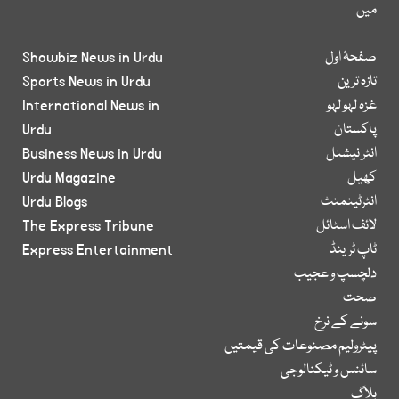
میں
صفحۂ اول
Showbiz News in Urdu
تازہ ترین
Sports News in Urdu
غزہ لہو لہو
International News in
پاکستان
Urdu
انٹر نیشنل
Business News in Urdu
کھیل
Urdu Magazine
انٹرٹینمنٹ
Urdu Blogs
لائف اسٹائل
The Express Tribune
ٹاپ ٹرینڈ
Express Entertainment
دلچسپ و عجیب
صحت
سونے کے نرخ
پیٹرولیم مصنوعات کی قیمتیں
سائنس و ٹیکنالوجی
بلاگ