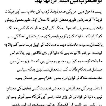
کو اضطراب میں مبتلا کر رکھا تھا۔
ایسے ماحول میں امریکی صدر ڈونلڈ ٹرمپ کی جانب سے ’’پروجیکٹ
فریڈم‘‘ کو عارضی طور پر معطل کرنے کا اعلان ایک غیرمعمولی پیش
رفت ہے، جس نے نہ صرف جنگ کے فوری خطرات کو کسی حد تک
کم کیا بلکہ سفارت کاری کو دوبارہ مرکزی حیثیت بھی عطا کی ہے۔
پاکستان سمیت مختلف دوست ممالک کی اپیل پر سامنے آنے والا یہ
فیصلہ اس امر کا ثبوت ہے کہ دنیا کی بڑی طاقتیں بھی بالآخر اس
حقیقت کو تسلیم کرنے پر مجبور ہو جاتی ہیں کہ مشرق وسطیٰ میں
مستقل استحکام طاقت کے استعمال سے نہیں بلکہ سیاسی
مفاہمت، علاقائی توازن اور باہمی احترام سے ہی ممکن ہے۔
آبنائے ہرمز کی جغرافیائی اور معاشی اہمیت کسی تعارف کی محتاج
نہیں۔ دنیا کی توانائی کی بڑی مقدار اسی آبی گزرگاہ سے گزرتی ہے اور
یہاں کسی بھی قسم کی کشیدگی عالمی معیشت کے لیے شدید