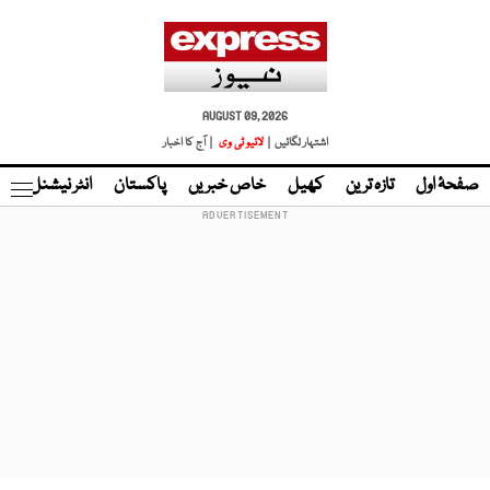
AUGUST 09, 2026
اشتہار لگائیں |
لائیو ٹی وی
| آج کا اخبار
صفحۂ اول
تازہ ترین
کھیل
خاص خبریں
پاکستان
انٹر نیشنل
ٹا