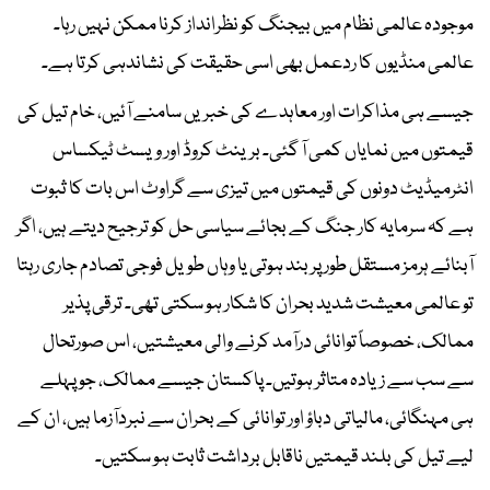
موجودہ عالمی نظام میں بیجنگ کو نظرانداز کرنا ممکن نہیں رہا۔
عالمی منڈیوں کا ردعمل بھی اسی حقیقت کی نشاندہی کرتا ہے۔
جیسے ہی مذاکرات اور معاہدے کی خبریں سامنے آئیں، خام تیل کی
قیمتوں میں نمایاں کمی آ گئی۔ برینٹ کروڈ اور ویسٹ ٹیکساس
انٹرمیڈیٹ دونوں کی قیمتوں میں تیزی سے گراوٹ اس بات کا ثبوت
ہے کہ سرمایہ کار جنگ کے بجائے سیاسی حل کو ترجیح دیتے ہیں، اگر
آبنائے ہرمز مستقل طور پر بند ہوتی یا وہاں طویل فوجی تصادم جاری رہتا
تو عالمی معیشت شدید بحران کا شکار ہو سکتی تھی۔ ترقی پذیر
ممالک، خصوصاً توانائی درآمد کرنے والی معیشتیں، اس صورتحال
سے سب سے زیادہ متاثر ہوتیں۔ پاکستان جیسے ممالک، جو پہلے
ہی مہنگائی، مالیاتی دباؤ اور توانائی کے بحران سے نبردآزما ہیں، ان کے
لیے تیل کی بلند قیمتیں ناقابل برداشت ثابت ہو سکتیں۔