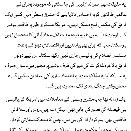
یہ حقیقت بھی نظرانداز نہیں کی جا سکتی کہ موجودہ بحران نے
عالمی طاقتوں کو یہ احساس دلایا ہے کہ مشرق وسطیٰ میں کسی ایک
فریق کی مکمل فتح ممکن نہیں۔ امریکا عسکری طور پر طاقتور ہونے
کے باوجود خطے میں غیرمعینہ مدت تک محاذ آرائی کا متحمل نہیں
ہو سکتا، جب کہ ایران بھی پابندیوں اور اقتصادی دباؤ کے باعث
مسلسل تصادم کی پالیسی جاری نہیں رکھ سکتا۔ اس لیے دونوں
فریق بالآخر مذاکرات کی میز کی طرف لوٹنے پر مجبور ہیں۔ سوال صرف
یہ ہے کہ آیا یہ مذاکرات دیرپا اعتماد سازی کی بنیاد بن سکیں گے یا
محض وقتی جنگ بندی تک محدود رہیں گے۔
ایک زمانہ تھا جب مشرق وسطیٰ کے معاملات میں امریکا کی پالیسی
ہی فیصلہ کن تصور کی جاتی تھی، لیکن اب چین، روس اور علاقائی
طاقتیں بھی اہم کردار ادا کر رہی ہیں۔ چین کا متحرک سفارتی کردار،
روس کی محتاط حکمت عملی اور پاکستان جیسے ممالک کی ثالثی