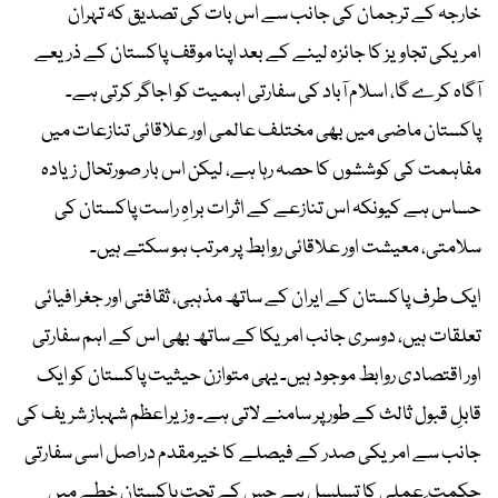
خارجہ کے ترجمان کی جانب سے اس بات کی تصدیق کہ تہران
امریکی تجاویز کا جائزہ لینے کے بعد اپنا موقف پاکستان کے ذریعے
آگاہ کرے گا، اسلام آباد کی سفارتی اہمیت کو اجاگر کرتی ہے۔
پاکستان ماضی میں بھی مختلف عالمی اور علاقائی تنازعات میں
مفاہمت کی کوششوں کا حصہ رہا ہے، لیکن اس بار صورتحال زیادہ
حساس ہے کیونکہ اس تنازعے کے اثرات براہِ راست پاکستان کی
سلامتی، معیشت اور علاقائی روابط پر مرتب ہو سکتے ہیں۔
ایک طرف پاکستان کے ایران کے ساتھ مذہبی، ثقافتی اور جغرافیائی
تعلقات ہیں، دوسری جانب امریکا کے ساتھ بھی اس کے اہم سفارتی
اور اقتصادی روابط موجود ہیں۔ یہی متوازن حیثیت پاکستان کو ایک
قابلِ قبول ثالث کے طور پر سامنے لاتی ہے۔ وزیراعظم شہباز شریف کی
جانب سے امریکی صدر کے فیصلے کا خیرمقدم دراصل اسی سفارتی
حکمت ِ عملی کا تسلسل ہے جس کے تحت پاکستان خطے میں