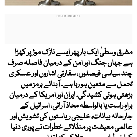
مشرق وسطیٰ ایک بار پھر ایسے نازک موڑ پر کھڑا
ہے جہاں جنگ اور امن کے درمیان فاصلہ صرف
چند سیاسی فیصلوں، سفارتی اشاروں اور عسکری
تحمل سے متعین ہو رہا ہے۔ آبنائے ہرمز میں
بڑھتی ہوئی کشیدگی، ایران اور امریکا کے درمیان
براہِ راست یا بالواسطہ محاذ آرائی، اسرائیل کے
جارحانہ بیانات، خلیجی ریاستوں کی تشویش اور
عالمی معیشت پر منڈلاتے خطرات نے پوری دنیا