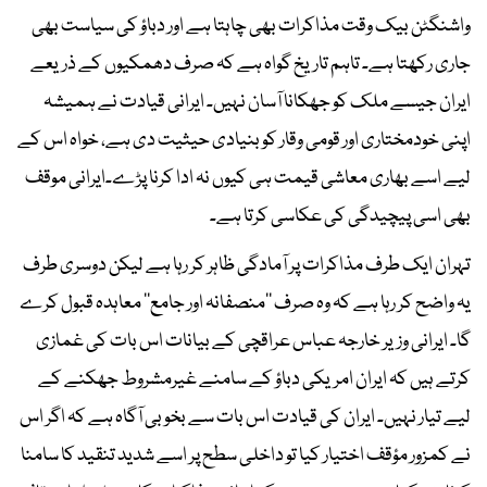
واشنگٹن بیک وقت مذاکرات بھی چاہتا ہے اور دباؤ کی سیاست بھی
جاری رکھتا ہے۔ تاہم تاریخ گواہ ہے کہ صرف دھمکیوں کے ذریعے
ایران جیسے ملک کو جھکانا آسان نہیں۔ ایرانی قیادت نے ہمیشہ
اپنی خودمختاری اور قومی وقار کو بنیادی حیثیت دی ہے، خواہ اس کے
لیے اسے بھاری معاشی قیمت ہی کیوں نہ ادا کرنا پڑے۔ایرانی موقف
بھی اسی پیچیدگی کی عکاسی کرتا ہے۔
تہران ایک طرف مذاکرات پر آمادگی ظاہر کر رہا ہے لیکن دوسری طرف
یہ واضح کر رہا ہے کہ وہ صرف ’’منصفانہ اور جامع‘‘ معاہدہ قبول کرے
گا۔ ایرانی وزیر خارجہ عباس عراقچی کے بیانات اس بات کی غمازی
کرتے ہیں کہ ایران امریکی دباؤ کے سامنے غیرمشروط جھکنے کے
لیے تیار نہیں۔ ایران کی قیادت اس بات سے بخوبی آگاہ ہے کہ اگر اس
نے کمزور مؤقف اختیار کیا تو داخلی سطح پر اسے شدید تنقید کا سامنا