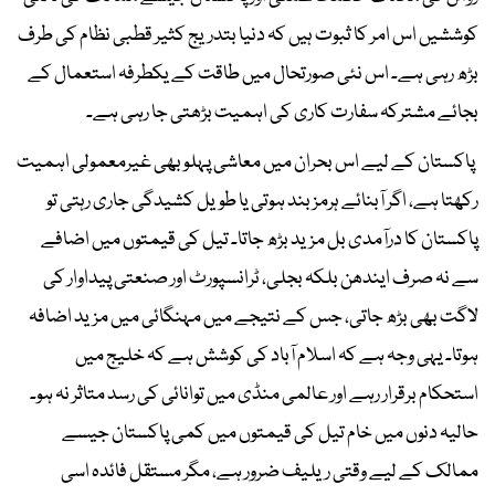
کوششیں اس امر کا ثبوت ہیں کہ دنیا بتدریج کثیر قطبی نظام کی طرف
بڑھ رہی ہے۔ اس نئی صورتحال میں طاقت کے یکطرفہ استعمال کے
بجائے مشترکہ سفارت کاری کی اہمیت بڑھتی جا رہی ہے۔
پاکستان کے لیے اس بحران میں معاشی پہلو بھی غیرمعمولی اہمیت
رکھتا ہے، اگر آبنائے ہرمز بند ہوتی یا طویل کشیدگی جاری رہتی تو
پاکستان کا درآمدی بل مزید بڑھ جاتا۔ تیل کی قیمتوں میں اضافے
سے نہ صرف ایندھن بلکہ بجلی، ٹرانسپورٹ اور صنعتی پیداوار کی
لاگت بھی بڑھ جاتی، جس کے نتیجے میں مہنگائی میں مزید اضافہ
ہوتا۔ یہی وجہ ہے کہ اسلام آباد کی کوشش ہے کہ خلیج میں
استحکام برقرار رہے اور عالمی منڈی میں توانائی کی رسد متاثر نہ ہو۔
حالیہ دنوں میں خام تیل کی قیمتوں میں کمی پاکستان جیسے
ممالک کے لیے وقتی ریلیف ضرور ہے، مگر مستقل فائدہ اسی