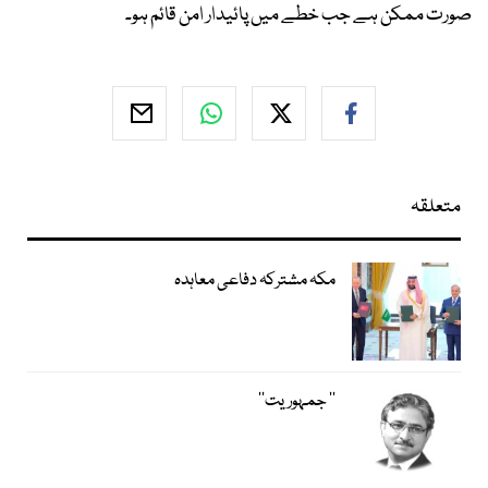
صورت ممکن ہے جب خطے میں پائیدار امن قائم ہو۔
متعلقہ
مکہ مشترکہ دفاعی معاہدہ
’’ جمہوریت‘‘