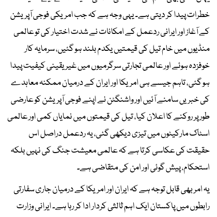
خطرات پیدا کر دیتی ہے۔ یہی وجہ ہے کہ جب امریکی فوجی آپریشن
کے آغاز اور ایرانی ردعمل کے امکانات نے شدت اختیار کی تو عالمی
منڈیوں میں خام تیل کی قیمتیں یکدم بلند ہو گئیں، سرمایہ کار
خوفزدہ ہوئے اور عالمی تجارتی سرگرمیوں میں غیر یقینی کیفیت پیدا
ہو گئی، تاہم جیسے ہی امریکا اور ایران کے درمیان ممکنہ معاہدے
کی خبریں سامنے آئیں اور واشنگٹن نے اپنے فوجی آپریشن کو عارضی
طور پر روکنے کا اعلان کیا، تیل کی قیمتوں میں نمایاں کمی اور عالمی
اسٹاک مارکیٹوں میں تیزی دیکھی گئی، یہ ردعمل دراصل اس
حقیقت کی عکاسی کرتا ہے کہ عالمی معیشت جنگ کی نہیں بلکہ
استحکام، پیش گوئی اور امن کی متقاضی ہے۔
یہ امر بھی قابل توجہ ہے کہ ایران اور امریکا کے درمیان جاری سفارتی
رابطوں میں پاکستان ایک اہم ثالثی کردار ادا کر رہا ہے۔ ایرانی وزارت