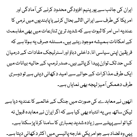
ایران کی جانب سے یورینیم افزودگی محدود کرنے کی آمادگی اور
امریکا کی طرف سے ایرانی اثاثے بحال کرنے یا پابندیوں میں نرمی کا
عندیہ اس امر کا ثبوت ہے کہ شدید ترین تنازعات میں بھی مفاہمت
کے امکانات ہمیشہ موجود رہتے ہیں۔ مسئلہ صرف یہ ہوتا ہے کہ
فریقین اپنی سیاسی انا، داخلی دباؤ اور اسٹرٹیجک مفادات کے درمیان
کس حد تک توازن پیدا کر پاتے ہیں۔ صدر ٹرمپ کے حالیہ بیانات میں
ایک طرف مذاکرات کے حوالے سے امید دکھائی دیتی ہے تو دوسری
طرف دھمکی آمیز لہجہ بھی نمایاں ہے۔
انھوں نے معاہدے کی صورت میں جنگ کے خاتمے کا عندیہ دیا ہے
لیکن ساتھ ہی یہ انتباہ بھی کیا ہے کہ اگر ایران نے معاہدہ قبول نہ
کیا تو اسے پہلے سے زیادہ شدید بمباری کا سامنا کرنا پڑ سکتا ہے۔
یہی وہ تضاد ہے جو امریکی خارجہ پالیسی میں اکثر دکھائی دیتا ہے۔