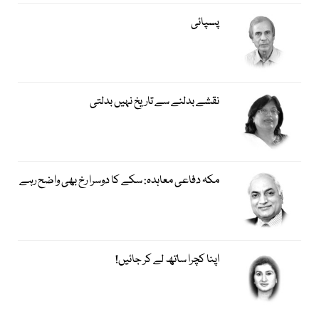
پسپائی
نقشے بدلنے سے تاریخ نہیں بدلتی
مکہ دفاعی معاہدہ: سکے کا دوسرا رخ بھی واضح رہے
اپنا کچرا ساتھ لے کر جائیں!