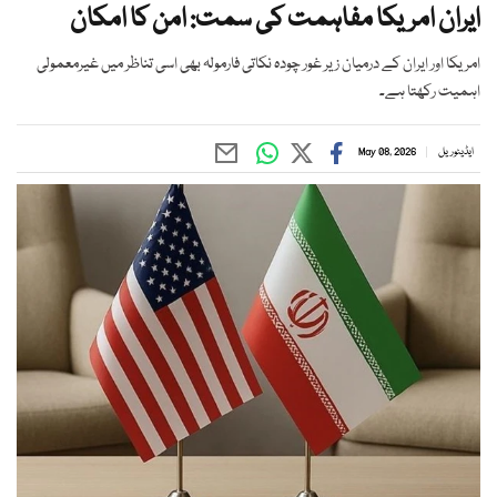
ایران امریکا مفاہمت کی سمت: امن کا امکان
امریکا اور ایران کے درمیان زیر غور چودہ نکاتی فارمولہ بھی اسی تناظر میں غیرمعمولی
اہمیت رکھتا ہے۔
ایڈیٹوریل
May 08, 2026