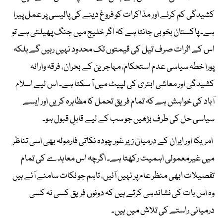
کشیدگی کم کرنے اور مذاکرات کو فروغ دینے کی پالیسی پر عمل پیرا
ہے۔ پاکستان بخوبی جانتا ہے کہ اگر خلیج میں جنگ پھیلتی ہے تو
اس کے اثرات صرف تیل کی قیمتوں تک محدود نہیں رہیں گے بلکہ
پورا خطہ سیاسی عدم استحکام، مہاجرین کے بحران، فرقہ وارانہ
کشیدگی اور معاشی ابتری کی لپیٹ میں آ سکتا ہے۔ اس لیے اسلام
آباد کی خواہش ہے کہ تمام فریق تحمل کا مظاہرہ کریں اور ایسے
سیاسی حل کی طرف بڑھیں جو سب کے لیے قابلِ قبول ہو۔
امریکا اور ایران کے درمیان زیر غور چودہ نکاتی فارمولہ بھی اسی تناظر
میں غیرمعمولی اہمیت رکھتا ہے۔ اگرچہ اس معاہدے کی تمام
تفصیلات ابھی منظر عام پر نہیں آئیں، تاہم جو نکات سامنے آئے ہیں
وہ اس بات کی نشاندہی کرتے ہیں کہ دونوں فریق کسی نہ کسی
درمیانی راستے کی تلاش میں ہیں۔