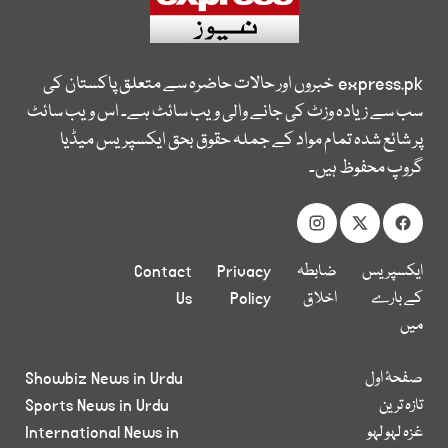
express.pk
خبروں اور حالات حاضرہ سے متعلق پاکستان کی
سب سے زیادہ وزٹ کی جانے والی ویب سائٹ ہے۔ اس ویب سائٹ
پر شائع شدہ تمام مواد کے جملہ حقوق بحق ایکسپریس میڈیا
گروپ محفوظ ہیں۔
ایکسپریس
ضابطہ
Privacy
Contact
کے بارے
اخلاق
Policy
Us
میں
صفحۂ اول
Showbiz News in Urdu
تازہ ترین
Sports News in Urdu
غزہ لہو لہو
International News in