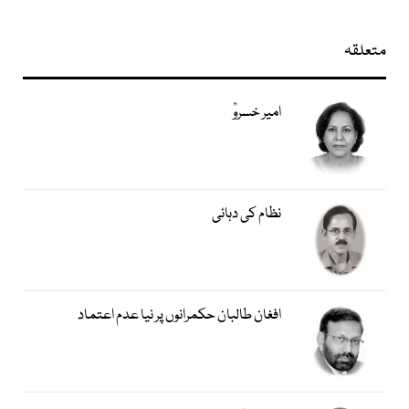
متعلقہ
امیر خسروؒ
نظام کی دہائی
افغان طالبان حکمرانوں پر نیا عدم اعتماد