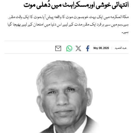
انتہائی خوشی اورمسکراہٹ میں دُھلی موت
مکۃالمکرمہ میں ایک بہت خوبصورت موت کا واقعہ پیش آیا۔موت کا ایک وقت مقرر
ہے۔ہم میں سے ہر فرد ایک مقرر مدت کے لیے اس دنیا میں امتحان کے لیے بھیجا گیا
ہے۔
عبد الحمید
May 08, 2026