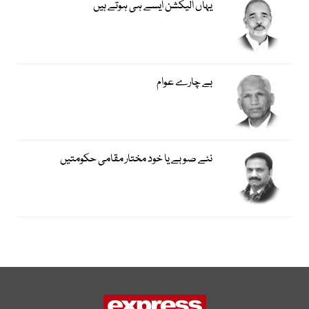
یہاں الیکشن ایسے ہی ہوتے ہیں
بے چارے عوام
نئے صوبے یا خود مختار مقامی حکومتیں