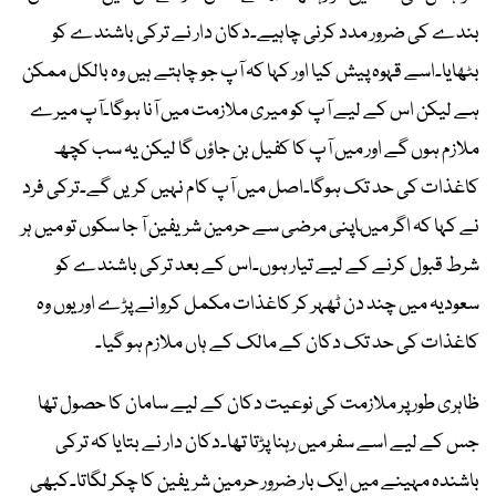
بندے کی ضرور مدد کرنی چاہیے۔دکان دار نے ترکی باشندے کو
بٹھایا۔اسے قہوہ پیش کیا اور کہا کہ آپ جو چاہتے ہیں وہ بالکل ممکن
ہے لیکن اس کے لیے آپ کو میری ملازمت میں آنا ہوگا۔آپ میرے
ملازم ہوں گے اور میں آپ کا کفیل بن جاؤں گا لیکن یہ سب کچھ
کاغذات کی حد تک ہوگا۔اصل میں آپ کام نہیں کریں گے۔ترکی فرد
نے کہا کہ اگر میںاپنی مرضی سے حرمین شریفین آ جا سکوں تو میں ہر
شرط قبول کرنے کے لیے تیار ہوں۔اس کے بعد ترکی باشندے کو
سعودیہ میں چند دن ٹھہر کر کاغذات مکمل کروانے پڑے اور یوں وہ
کاغذات کی حد تک دکان کے مالک کے ہاں ملازم ہو گیا۔
ظاہری طور پر ملازمت کی نوعیت دکان کے لیے سامان کا حصول تھا
جس کے لیے اسے سفر میں رہنا پڑتا تھا۔دکان دار نے بتایا کہ ترکی
باشندہ مہینے میں ایک بار ضرور حرمین شریفین کا چکر لگاتا۔کبھی