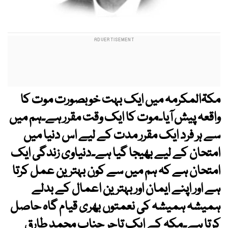
مکۃالمکرمہ میں ایک بہت خوبصورت موت کا
واقعہ پیش آیا۔موت کا ایک وقت مقرر ہے۔ہم میں
سے ہر فرد ایک مقرر مدت کے لیے اس دنیا میں
امتحان کے لیے بھیجا گیا ہے۔دنیاوی زندگی ایک
امتحان ہے کہ ہم میں سے کون بہترین عمل کرتا
ہے اور اپنے ایمان اور بہترین اعمال کے بدلے
ہمیشہ ہمیشہ کی نعمتوں بھری قیام گاہ حاصل
کرتا ہے۔مکہ کے ایک تاجر جناب محمد طارق