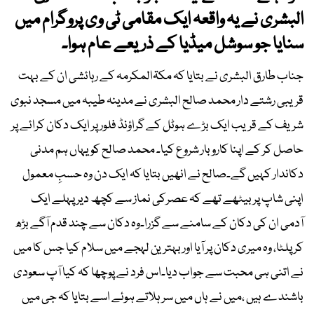
البشری نے یہ واقعہ ایک مقامی ٹی وی پروگرام میں
سنایا جو سوشل میڈیا کے ذریعے عام ہوا۔
جناب طارق البشری نے بتایا کہ مکۃالمکرمہ کے رہائشی ان کے بہت
قریبی رشتے دار محمد صالح البشری نے مدینہ طیبہ میں مسجد نبوی
شریف کے قریب ایک بڑے ہوٹل کے گراؤنڈ فلور پر ایک دکان کرائے پر
حاصل کر کے اپنا کاروبار شروع کیا۔ محمد صالح کو یہاں ہم مدنی
دکاندار کہیں گے۔صالح نے انھیں بتایا کہ ایک دن وہ حسبِ معمول
اپنی شاپ پر بیٹھے تھے کہ عصرکی نماز سے کچھ دیر پہلے ایک
آدمی ان کی دکان کے سامنے سے گزرا۔وہ دکان سے چند قدم آگے بڑھ
کر پلٹا، وہ میری دکان پر آیا اور بہترین لہجے میں سلام کیا جس کا میں
نے اتنی ہی محبت سے جواب دیا۔اس فرد نے پوچھا کہ کیا آپ سعودی
باشندے ہیں ،میں نے ہاں میں سر ہلاتے ہوئے اسے بتایا کہ جی میں