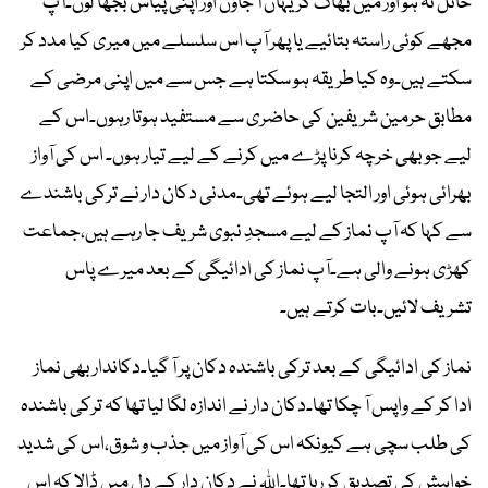
حائل نہ ہو اور میں بھاگ کر یہاں آ جاؤں اور اپنی پیاس بجھا لوں۔آپ
مجھے کوئی راستہ بتائیے یا پھر آپ اس سلسلے میں میری کیا مدد کر
سکتے ہیں۔وہ کیا طریقہ ہو سکتا ہے جس سے میں اپنی مرضی کے
مطابق حرمین شریفین کی حاضری سے مستفید ہوتا رہوں۔اس کے
لیے جو بھی خرچہ کرنا پڑے میں کرنے کے لیے تیار ہوں۔ اس کی آواز
بھرائی ہوئی اور التجا لیے ہوئے تھی۔مدنی دکان دار نے ترکی باشندے
سے کہا کہ آپ نماز کے لیے مسجدِ نبوی شریف جا رہے ہیں،جماعت
کھڑی ہونے والی ہے۔آپ نماز کی ادائیگی کے بعد میرے پاس
تشریف لائیں۔بات کرتے ہیں۔
نماز کی ادائیگی کے بعد ترکی باشندہ دکان پر آ گیا۔دکاندار بھی نماز
ادا کر کے واپس آ چکا تھا۔دکان دار نے اندازہ لگا لیا تھا کہ ترکی باشندہ
کی طلب سچی ہے کیونکہ اس کی آواز میں جذب و شوق،اس کی شدید
خواہش کی تصدیق کر رہا تھا۔اﷲ نے دکان دار کے دل میں ڈالا کہ اس