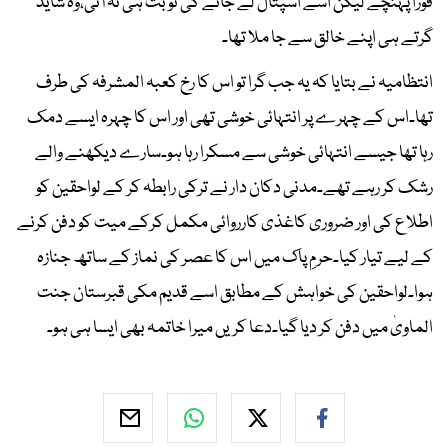
فوراً پہنچے لیکن اسے اسپتال لے جانے کی نوبت ہی نہ آئی،وہ شاید
گرتے ہی اپنے خالق سے جا ملا تھا۔
انتظامیہ نے بتایا کہ یہ جب گرا تو اس کا رخ کعبہ المشرفہ کی طرف
تھا۔اس کے چہرے پر انتہائی خوشی تھی اور اس کا چہرہ ایسے دمک
رہا تھا جیسے انتہائی خوشی سے مسکرا رہا ہو۔سارے دیکھنے والے
رشک کر رہے تھے۔مدنی دکان دار نے ترکی رابطہ کر کے لواحقین کو
اطلاع کی اور ضروری کاغذی کارروائی مکمل کرکے میت کو دفن کرنے
کے لیے تیار کیا۔حرمِ پاک میں اس کا عصر کی نماز کے ساتھ جنازہ
ہوا۔لواحقین کی خواہش کے مطابق اسے قدیم مکی قبرستان جنت
الماویٰ میں دفن کر دیا گیا۔دعا کریں میرا خاتمہ بھی ایسا ہی ہو۔