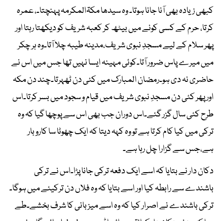
کبھی زیادہ بھی آنا جانا ہوتا۔ وہ سیدھا مکۃالمکرمہ پہنچتا۔، عمرہ
کرتا، حرم کے کسی کونے میں بیٹھ کر کعبہ شریف کو دیکھتا رہتا اور
پھر سلام کے لیے مسجدِ نبوی شریف،مدینہ طیبہ چلا آتا۔وہ ہر چکر
میں میرے پاس ضرور آتا۔کوئی مہینہ ایسا نہیں تھا جس میں اس نے
حاضری نہ دی ہو۔رمضان المبارک میں کئی دن ٹھہرتا۔چند دن مکہ
اور پھر کئی دن مسجدِ نبوی شریف میں قیام و سجود میں بسر کرتا۔اس
طرح کئی سال گزر گئے۔اس دوران جب بھی اس سے پوچھا گیا کہ وہ
ترکی میں کیا کام کرتا ہے تو وہ کہہ دیتا کہ ایک چھوٹا سا کاروبار
ہے،جس سے گزارا چل رہا ہے۔
دکان دار نے بتایا کہ اسے ایک دفعہ ترکی جانا پڑا۔اس نے ترکی
باشندے سے رابطہ کیا اور اسے بتایا کہ وہ فلاں دن ترکیئے میں ہوگا۔
ترکی باشندے نے اصرار کیا کہ وہ اسے میزبانی کا شرف بخشے۔طے