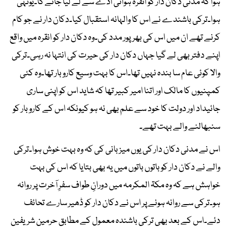
ہوا کہ مدنی دکان دار کو انقرہ ہوائی اڈے سے لے لیا جائے گا۔یونہی
ہوا۔ترکی باشندے نے اس کا والہانہ استقبال کیا۔دکان دار نے جو کام
کرنے تھے ان میں اس کی بھرپور مدد کی۔وہ دکان دار کو انقرہ میں واقع
اپنے دفتر بھی لے گیا جہاں دکان دار کی حیرت کی انتہا نہ رہی۔ترکی
والا کوئی عام سا بندہ نہیں تھا۔اس کا بہت وسیع کاروبار تھا۔وہ کئی
کمپنیوں کا مالک اور اتنا امیر کبیر تھا کہ شاید اس کو اپنی ساری
جائیداد اور دولت کا خود سے علم بھی نہ ہو کیونکہ اس کے کاروبار کو
سنبھالنے والے بہت تھے۔
اس نے مدنی دکان دار کی یوں میزبانی کی کہ وہ بہت خوش ہوا۔ترکی
والے نے دکان دار کو باتوں باتوں میں یہ بھی بتایا کہ اس کی بہت
خواہش ہے کہ وہ مکۃ المکرمہ میں دورانِ طواف سفرِ آخرت پر روانہ
ہو۔ترکی سے روانہ ہونے پر اس نے دکان دار کو ڈھیر سارے تحائف
دئے۔اس کے بعد بھی ترکی باشندہ معمول کے مطابق حرمین شریفین