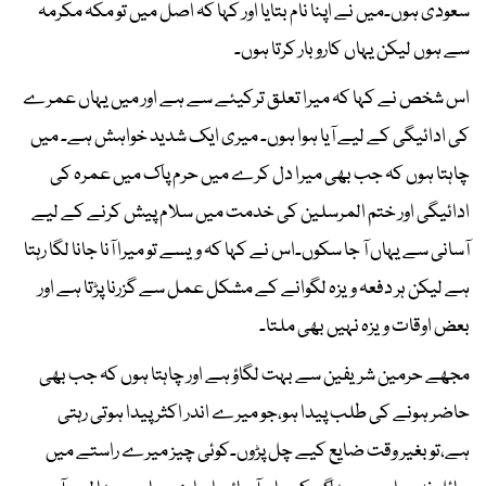
سعودی ہوں۔میں نے اپنا نام بتایا اور کہا کہ اصل میں تو مکہ مکرمہ
سے ہوں لیکن یہاں کاروبار کرتا ہوں۔
اس شخص نے کہا کہ میرا تعلق ترکیئے سے ہے اور میں یہاں عمرے
کی ادائیگی کے لیے آیا ہوا ہوں۔ میری ایک شدید خواہش ہے۔ میں
چاہتا ہوں کہ جب بھی میرا دل کرے میں حرم پاک میں عمرہ کی
ادائیگی اور ختم المرسلین کی خدمت میں سلام پیش کرنے کے لیے
آسانی سے یہاں آ جا سکوں۔اس نے کہا کہ ویسے تو میرا آنا جانا لگا رہتا
ہے لیکن ہر دفعہ ویزہ لگوانے کے مشکل عمل سے گزرنا پڑتا ہے اور
بعض اوقات ویزہ نہیں بھی ملتا۔
مجھے حرمین شریفین سے بہت لگاؤ ہے اور چاہتا ہوں کہ جب بھی
حاضر ہونے کی طلب پیدا ہو،جو میرے اندر اکثر پیدا ہوتی رہتی
ہے،تو بغیر وقت ضایع کیے چل پڑوں۔کوئی چیز میرے راستے میں