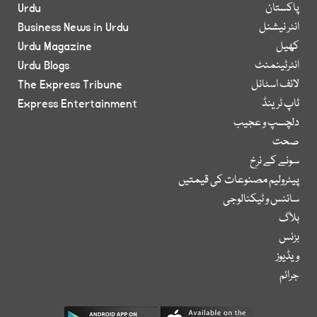
پاکستان
Urdu
انٹر نیشنل
Business News in Urdu
کھیل
Urdu Magazine
انٹرٹینمنٹ
Urdu Blogs
لائف اسٹائل
The Express Tribune
ٹاپ ٹرینڈ
Express Entertainment
دلچسپ و عجیب
صحت
سونے کے نرخ
پیٹرولیم مصنوعات کی قیمتیں
سائنس و ٹیکنالوجی
بلاگ
بزنس
ویڈیوز
جرائم