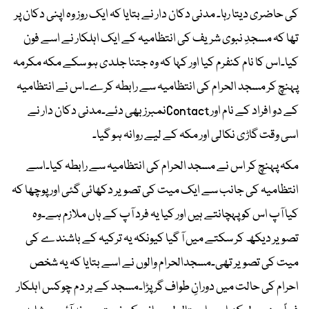
کی حاضری دیتا رہا۔ مدنی دکان دار نے بتایا کہ ایک روز وہ اپنی دکان پر
تھا کہ مسجدِ نبوی شریف کی انتظامیہ کے ایک اہلکار نے اسے فون
کیا۔اس کا نام کنفرم کیا اور کہا کہ وہ جتنا جلدی ہو سکے مکہ مکرمہ
پہنچ کر مسجد الحرام کی انتظامیہ سے رابطہ کرے۔اس نے انتظامیہ
کے دو افراد کے نام اور Contactنمبرز بھی دئے۔مدنی دکان دار نے
اسی وقت گاڑی نکالی اور مکہ کے لیے روانہ ہو گیا۔
مکہ پہنچ کر اس نے مسجد الحرام کی انتظامیہ سے رابطہ کیا۔اسے
انتظامیہ کی جانب سے ایک میت کی تصویر دکھائی گئی اور پوچھا کہ
کیا آپ اس کو پہچانتے ہیں اور کیا یہ فرد آپ کے ہاں ملازم ہے۔وہ
تصویر دیکھ کر سکتے میں آ گیا کیونکہ یہ ترکیہ کے باشندے کی
میت کی تصویر تھی۔مسجدالحرام والوں نے اسے بتایا کہ یہ شخص
احرام کی حالت میں دورانِ طواف گر پڑا۔مسجد کے ہر دم چوکس اہلکار