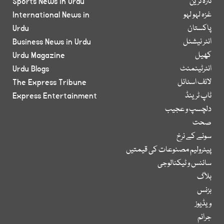
تازہ ترین
Sports News in Urdu
غزہ لہو لہو
International News in
پاکستان
Urdu
انٹر نیشنل
Business News in Urdu
کھیل
Urdu Magazine
انٹرٹینمنٹ
Urdu Blogs
لائف اسٹائل
The Express Tribune
ٹاپ ٹرینڈ
Express Entertainment
دلچسپ و عجیب
صحت
سونے کے نرخ
پیٹرولیم مصنوعات کی قیمتیں
سائنس و ٹیکنالوجی
بلاگ
بزنس
ویڈیوز
جرائم