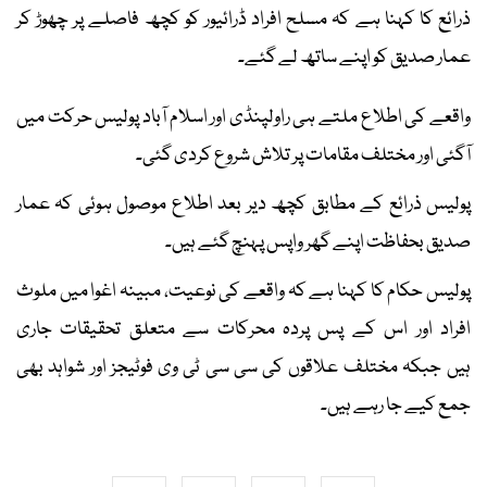
ذرائع کا کہنا ہے کہ مسلح افراد ڈرائیور کو کچھ فاصلے پر چھوڑ کر
عمار صدیق کو اپنے ساتھ لے گئے۔
واقعے کی اطلاع ملتے ہی راولپنڈی اور اسلام آباد پولیس حرکت میں
آگئی اور مختلف مقامات پر تلاش شروع کردی گئی۔
پولیس ذرائع کے مطابق کچھ دیر بعد اطلاع موصول ہوئی کہ عمار
صدیق بحفاظت اپنے گھر واپس پہنچ گئے ہیں۔
پولیس حکام کا کہنا ہے کہ واقعے کی نوعیت، مبینہ اغوا میں ملوث
افراد اور اس کے پس پردہ محرکات سے متعلق تحقیقات جاری
ہیں جبکہ مختلف علاقوں کی سی سی ٹی وی فوٹیجز اور شواہد بھی
جمع کیے جا رہے ہیں۔