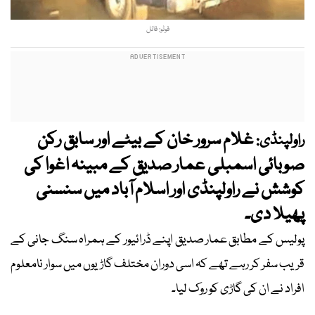
فوٹو: فائل
غلام سرور خان کے بیٹے اور سابق رکن
راولپنڈی:
صوبائی اسمبلی عمار صدیق کے مبینہ اغوا کی
کوشش نے راولپنڈی اور اسلام آباد میں سنسنی
پھیلا دی۔
پولیس کے مطابق عمار صدیق اپنے ڈرائیور کے ہمراہ سنگ جانی کے
قریب سفر کر رہے تھے کہ اسی دوران مختلف گاڑیوں میں سوار نامعلوم
افراد نے ان کی گاڑی کو روک لیا۔