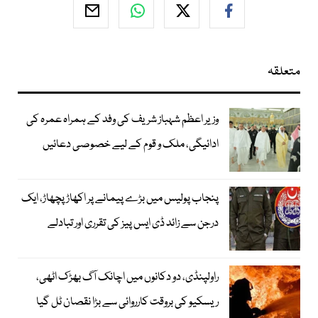
متعلقہ
وزیر اعظم شہباز شریف کی وفد کے ہمراہ عمرہ کی
ادائیگی، ملک و قوم کے لیے خصوصی دعائیں
پنجاب پولیس میں بڑے پیمانے پر اکھاڑ پچھاڑ، ایک
درجن سے زائد ڈی ایس پیز کی تقرری اور تبادلے
راولپنڈی، دو دکانوں میں اچانک آگ بھڑک اٹھی،
ریسکیو کی بروقت کارروائی سے بڑا نقصان ٹل گیا