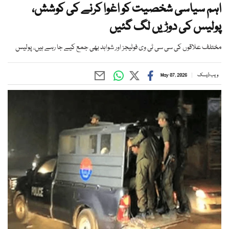
اہم سیاسی شخصیت کو اغوا کرنے کی کوشش،
پولیس کی دوڑیں لگ گئیں
مختلف علاقوں کی سی سی ٹی وی فوٹیجز اور شواہد بھی جمع کیے جا رہے ہیں، پولیس
ویب ڈیسک
May 07, 2026