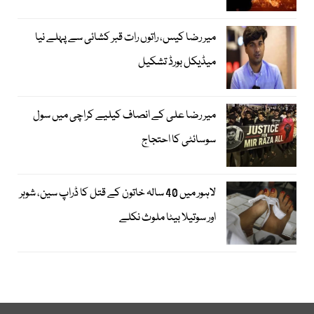
میر رضا کیس، راتوں رات قبر کشائی سے پہلے نیا
میڈیکل بورڈ تشکیل
میر رضا علی کے انصاف کیلیے کراچی میں سول
سوسائٹی کا احتجاج
لاہور میں 40 سالہ خاتون کے قتل کا ڈراپ سین، شوہر
اور سوتیلا بیٹا ملوث نکلے