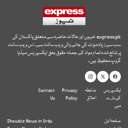
express.pk
خبروں اور حالات حاضرہ سے متعلق پاکستان کی
سب سے زیادہ وزٹ کی جانے والی ویب سائٹ ہے۔ اس ویب سائٹ
پر شائع شدہ تمام مواد کے جملہ حقوق بحق ایکسپریس میڈیا
گروپ محفوظ ہیں۔
ایکسپریس
ضابطہ
Privacy
Contact
کے بارے
اخلاق
Policy
Us
میں
صفحۂ اول
Showbiz News in Urdu