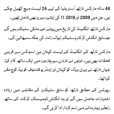
46 سالہ مارکس نارتھ آسٹریلیا کے لیے 24 ٹیسٹ میچ کھیل چکے
ہیں، جن میں 2009 اور 2010-11 کی ایشیز سیریز بھی شامل تھیں۔
مارکس نارتھ انگلینڈ کی تاریخ میں پہلے غیر ملکی سلیکٹر ہوں گے
جو سابق انگلش کرکٹر و سلیکٹر لیوک رائٹ کی جگہ سنبھالیں گے۔
مارکس نارتھ کے انگلینڈ کے ٹیسٹ کپتان بین اسٹوکس سے قریبی
تعلقات بھی ہیں۔ دونوں نے ناردرن سپرچارجرز میں ایک ساتھ کام کیا،
جہاں نارتھ نے ہیری بروک کو کپتان اور اینڈریو فلنٹوف کو ہیڈ کوچ مقرر
کیا تھا۔
رپورٹس کے مطابق نارتھ کو سابق سلیکٹرز کے مقابلے میں زیادہ
اختیارات حاصل ہوں گے اور وہ انگلش ڈومیسٹک کرکٹ کے ساتھ
رابطے بہتر بنانے میں اہم کردار ادا کریں گے۔