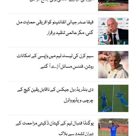
فیفا صدر جیانی انفانٹینو کو افریقی حمایت مل
گئی، مگر عالمی تنقید برقرار
سیم کرن کی ٹیسٹ ٹیم میں واپسی کے امکانات
روشن، فٹنس مسائل آڑے آ گئے
دی ہنڈریڈ: ول جیکس کے ناقابل یقین کیچ کے
چرچے، ویڈیو وائرل
یوگنڈا فٹبال ٹیم کے کپتان ڈکیتی مزاحمت کے
دوران تشدد سے ہلاک