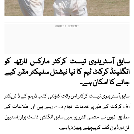
سابق آسٹریلوی ٹیسٹ کرکٹر مارکس نارتھ کو
انگلینڈ کرکٹ ٹیم کا نیا نیشنل سلیکٹر مقرر کیے
جانے کا امکان ہے۔
سابق آسٹریلوی ٹیسٹ کرکٹر اس وقت کاؤنٹی کلب ڈرہم کے ڈائریکٹر
آف کرکٹ کے طور پر خدمات انجام دے رہے ہیں اور اطلاعات کے
مطابق انہوں نے حتمی انٹرویوز میں سابق انگلش فاسٹ بولرز اسٹیون
فن اور ڈیرن گف کو پیچھے چھوڑ دیا ہے۔