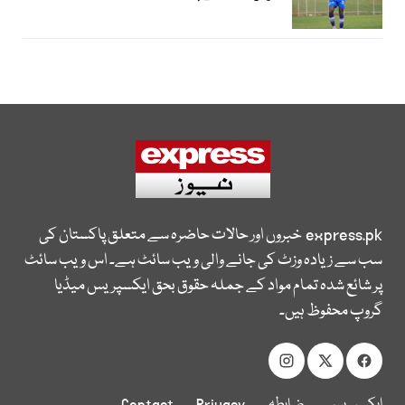
express.pk
خبروں اور حالات حاضرہ سے متعلق پاکستان کی
سب سے زیادہ وزٹ کی جانے والی ویب سائٹ ہے۔ اس ویب سائٹ
پر شائع شدہ تمام مواد کے جملہ حقوق بحق ایکسپریس میڈیا
گروپ محفوظ ہیں۔