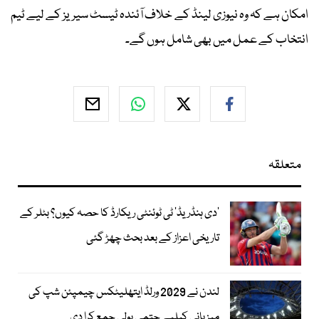
امکان ہے کہ وہ نیوزی لینڈ کے خلاف آئندہ ٹیسٹ سیریز کے لیے ٹیم
انتخاب کے عمل میں بھی شامل ہوں گے۔
متعلقہ
’دی ہنڈریڈ‘ ٹی ٹوئنٹی ریکارڈ کا حصہ کیوں؟ بٹلر کے
تاریخی اعزاز کے بعد بحث چھڑ گئی
لندن نے 2029 ورلڈ ایتھلیٹکس چیمپئن شپ کی
میزبانی کیلیے حتمی بولی جمع کرا دی