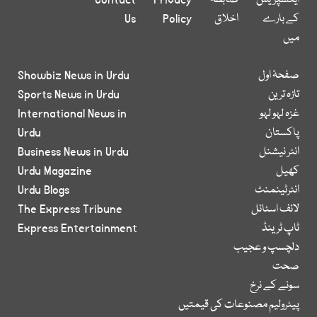
ایکسپریس
ضابطہ
Privacy
Contact
کے بارے
اخلاق
Policy
Us
میں
صفحۂ اول
Showbiz News in Urdu
تازہ ترین
Sports News in Urdu
غزہ لہو لہو
International News in
پاکستان
Urdu
انٹر نیشنل
Business News in Urdu
کھیل
Urdu Magazine
انٹرٹینمنٹ
Urdu Blogs
لائف اسٹائل
The Express Tribune
ٹاپ ٹرینڈ
Express Entertainment
دلچسپ و عجیب
صحت
سونے کے نرخ
پیٹرولیم مصنوعات کی قیمتیں